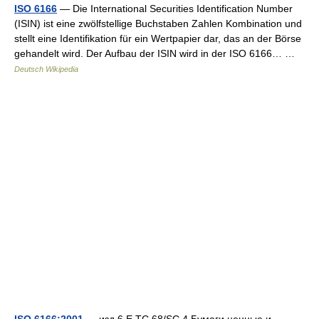
ISO 6166
— Die International Securities Identification Number
(ISIN) ist eine zwölfstellige Buchstaben Zahlen Kombination und
stellt eine Identifikation für ein Wertpapier dar, das an der Börse
gehandelt wird. Der Aufbau der ISIN wird in der ISO 6166… …
Deutsch Wikipedia
ISO 6166:2001
— изд.6 E TC 68/SC 4 Бумаги ценные и