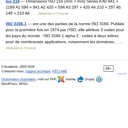
Iso 216
— Dimensions ISO 216 (mm × mm) Séries A A0 841 ×
1189 A1 594 × 841 A2 420 × 594 A3 297 × 420 A4 210 × 297 A5
148 × 210 A6 …
Wikipédia en Français
ISO 3166-1
— est une des parties de la norme ISO 3166. Publiée
pour la première fois en 1974 par l’ISO, elle attribue 3 codes pour
les pays du monde : ISO 3166 1 alpha 2 : codes à deux lettres
pour de nombreuses applications, notamment les domaines… …
Wikipédia en Français
© Academic, 2000-2026
18+
Contactez-nous:
Support technique
,
RÉCLAME
Dictionnaires exportation
, créé sur PHP,
Joomla,
Drupal,
WordPress, MODx.