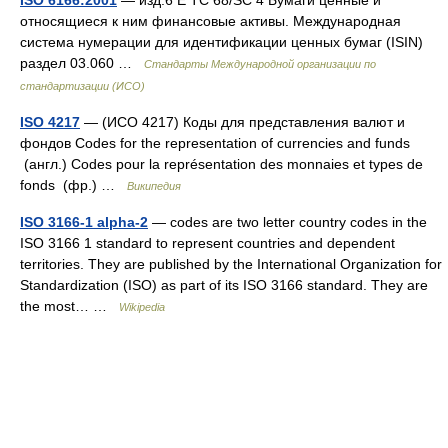
относящиеся к ним финансовые активы. Международная
система нумерации для идентификации ценных бумаг (ISIN)
раздел 03.060 …
Стандарты Международной организации по
стандартизации (ИСО)
ISO 4217
— (ИСО 4217) Коды для представления валют и
фондов Codes for the representation of currencies and funds
(англ.) Codes pour la représentation des monnaies et types de
fonds (фр.) …
Википедия
ISO 3166-1 alpha-2
— codes are two letter country codes in the
ISO 3166 1 standard to represent countries and dependent
territories. They are published by the International Organization for
Standardization (ISO) as part of its ISO 3166 standard. They are
the most… …
Wikipedia