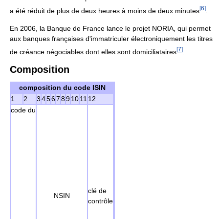
[
6
]
a été réduit de plus de deux heures à moins de deux minutes
.
En 2006, la Banque de France lance le projet NORIA, qui permet
aux banques françaises d'immatriculer électroniquement les titres
[
7
]
de créance négociables dont elles sont domiciliataires
.
Composition
composition du code ISIN
1
2
3
4
5
6
7
8
9
10
11
12
code du
clé de
NSIN
contrôle