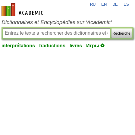
RU
EN
DE
ES
fr-academic.com
Dictionnaires et Encyclopédies sur 'Academic'
Recherche!
interprétations
traductions
livres
Игры ⚽