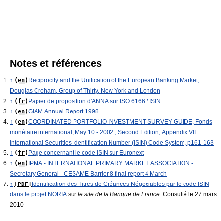
Notes et références
↑
(
en
)
Reciprocity and the Unification of the European Banking Market,
Douglas Croham, Group of Thirty, New York and London
↑
(
fr
)
Papier de proposition d'ANNA sur ISO 6166 / ISIN
↑
(
en
)
GIAM Annual Report 1998
↑
(
en
)
COORDINATED PORTFOLIO INVESTMENT SURVEY GUIDE, Fonds
monétaire international, May 10 - 2002 , Second Edition, Appendix VII:
International Securities Identification Number (ISIN) Code System, p161-163
↑
(
fr
)
Page concernant le code ISIN sur Euronext
↑
(
en
)
IPMA - INTERNATIONAL PRIMARY MARKET ASSOCIATION -
Secretary General - CESAME Barrier 8 final report 4 March
↑
Identification des Titres de Créances Négociables par le code ISIN
[PDF]
dans le projet NORIA
sur
le site de la Banque de France
. Consulté le 27 mars
2010