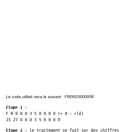
Le code utilisé sera le suivant :
FR0003500008
Etape 1
:
F R 0 0 0 3 5 0 0 0 0 (+ 8 : clé)
15 27 0 0 0 3 5 0 0 0 0
Etape 2
: le traitement se fait sur des chiffres