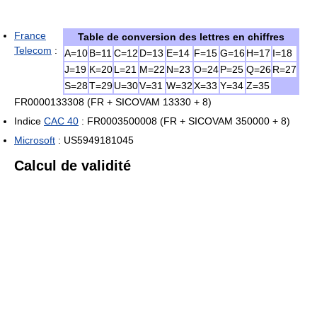
France
Table de conversion des lettres en chiffres
Telecom
:
A=10
B=11
C=12
D=13
E=14
F=15
G=16
H=17
I=18
J=19
K=20
L=21
M=22
N=23
O=24
P=25
Q=26
R=27
S=28
T=29
U=30
V=31
W=32
X=33
Y=34
Z=35
FR0000133308 (FR + SICOVAM 13330 + 8)
Indice
CAC 40
: FR0003500008 (FR + SICOVAM 350000 + 8)
Microsoft
: US5949181045
Calcul de validité