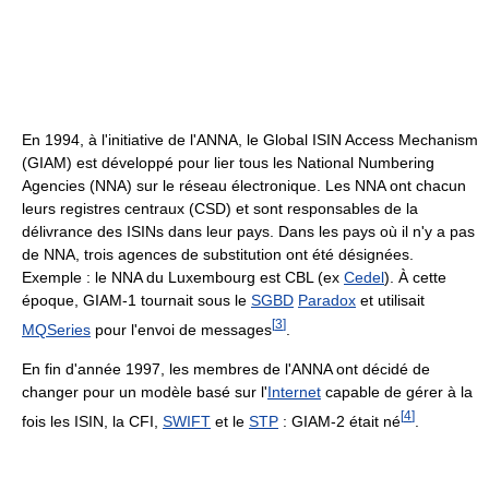
En 1994, à l'initiative de l'ANNA, le Global ISIN Access Mechanism
(GIAM) est développé pour lier tous les National Numbering
Agencies (NNA) sur le réseau électronique. Les NNA ont chacun
leurs registres centraux (CSD) et sont responsables de la
délivrance des ISINs dans leur pays. Dans les pays où il n'y a pas
de NNA, trois agences de substitution ont été désignées.
Exemple : le NNA du Luxembourg est CBL (ex
Cedel
). À cette
époque, GIAM-1 tournait sous le
SGBD
Paradox
et utilisait
[
3
]
MQSeries
pour l'envoi de messages
.
En fin d'année 1997, les membres de l'ANNA ont décidé de
changer pour un modèle basé sur l'
Internet
capable de gérer à la
[
4
]
fois les ISIN, la CFI,
SWIFT
et le
STP
: GIAM-2 était né
.