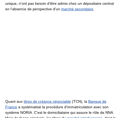
unique, n'ont pas besoin d'être admis chez un dépositaire central
en l'absence de perspective d'un
marché secondaire
.
Quant aux
titres de créance négociable
(TCN), la
Banque de
France
a systématisé la procédure d'immatriculation avec son
système NORIA. C'est le domiciliataire qui assure le rôle de NNA.
Mais de façon générale, les titres du
marché interbancaire
, dont la