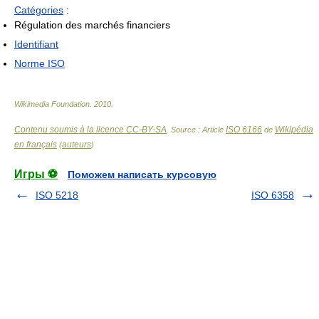
Catégories
:
Régulation des marchés financiers
Identifiant
Norme ISO
Wikimedia Foundation
.
2010
.
Contenu soumis à la licence CC-BY-SA
ISO 6166
Wikipédia
. Source : Article
de
en français
auteurs
(
)
Игры ⚽
Поможем написать курсовую
ISO 5218
ISO 6358