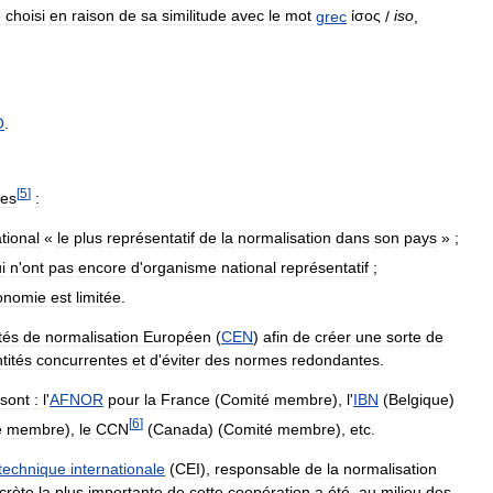
é
choisi
en
raison
de
sa
similitude
avec
le
mot
grec
ίσος
/
iso
,
O
.
[
5
]
es
:
tional
«
le
plus
représentatif
de
la
normalisation
dans
son
pays
» ;
i
n
'
ont
pas
encore
d
'
organisme
national
représentatif
;
onomie
est
limitée
.
tés
de
normalisation
Européen
(
CEN
)
afin
de
créer
une
sorte
de
tités
concurrentes
et
d
'
éviter
des
normes
redondantes
.
sont
:
l
'
AFNOR
pour
la
France
(
Comité
membre
),
l
'
IBN
(
Belgique
)
[
6
]
é
membre
),
le
CCN
(
Canada
) (
Comité
membre
),
etc
.
otechnique
internationale
(
CEI
),
responsable
de
la
normalisation
crète
la
plus
importante
de
cette
coopération
a
été
,
au
milieu
des