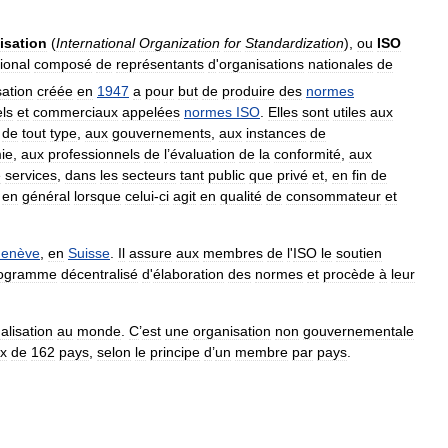
isation
(
International
Organization
for
Standardization
),
ou
ISO
ional
composé
de
représentants
d
'
organisations
nationales
de
sation
créée
en
1947
a
pour
but
de
produire
des
normes
els
et
commerciaux
appelées
normes
ISO
.
Elles
sont
utiles
aux
de
tout
type
,
aux
gouvernements
,
aux
instances
de
ie
,
aux
professionnels
de
l
’
évaluation
de
la
conformité
,
aux
e
services
,
dans
les
secteurs
tant
public
que
privé
et
,
en
fin
de
en
général
lorsque
celui
-
ci
agit
en
qualité
de
consommateur
et
enève
,
en
Suisse
.
Il
assure
aux
membres
de
l
'
ISO
le
soutien
ogramme
décentralisé
d
'
élaboration
des
normes
et
procède
à
leur
alisation
au
monde
.
C
’
est
une
organisation
non
gouvernementale
ux
de
162
pays
,
selon
le
principe
d
’
un
membre
par
pays
.