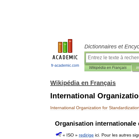
Dictionnaires et Ency
fr-academic.com
Wikipédia en Français
i
Wikipédia en Français
International Organizati
International
Organization
for
Standardizatio
Organisation
internationale
«
ISO
»
redirige
ici
.
Pour
les
autres
sig