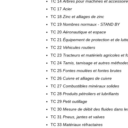
TC
14
Arbres
pour
machines
et
accessoir
TC
17
Acier
TC
18
Zinc
et
alliages
de
zinc
TC
19
Nombres
normaux
-
STAND
BY
TC
20
Aéronautique
et
espace
TC
21
Équipement
de
protection
et
de
lutt
TC
22
Véhicules
routiers
TC
23
Tracteurs
et
matériels
agricoles
et
f
TC
24
Tamis
,
tamisage
et
autres
méthode
TC
25
Fontes
moulées
et
fontes
brutes
TC
26
Cuivre
et
alliages
de
cuivre
TC
27
Combustibles
minéraux
solides
TC
28
Produits
pétroliers
et
lubrifiants
TC
29
Petit
outillage
TC
30
Mesure
de
débit
des
fluides
dans
le
TC
31
Pneus
,
jantes
et
valves
TC
33
Matériaux
réfractaires