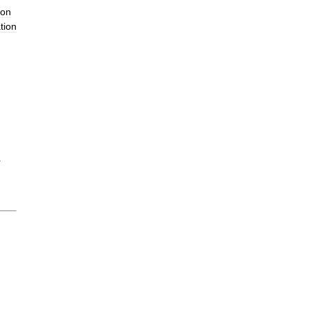
ion
tion