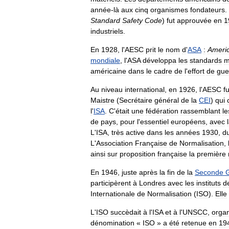
année
-
là
aux
cinq
organismes
fondateurs
.
Standard
Safety
Code
)
fut
approuvée
en
1
industriels
.
En
1928
,
l
'
AESC
prit
le
nom
d
'
ASA
:
Ameri
mondiale
,
l
'
ASA
développa
les
standards
m
américaine
dans
le
cadre
de
l
'
effort
de
gue
Au
niveau
international
,
en
1926
,
l
'
AESC
fu
Maistre
(
Secrétaire
général
de
la
CEI
)
qui
l
'
ISA
.
C
'
était
une
fédération
rassemblant
le
de
pays
,
pour
l
'
essentiel
européens
,
avec
L
'
ISA
,
très
active
dans
les
années
1930
,
d
L
'
Association
Française
de
Normalisation
,
ainsi
sur
proposition
française
la
première
En
1946
,
juste
après
la
fin
de
la
Seconde
participèrent
à
Londres
avec
les
instituts
d
Internationale
de
Normalisation
(
ISO
).
Elle
L
'
ISO
succèdait
à
l
'
ISA
et
à
l
'
UNSCC
,
organ
dénomination
«
ISO
»
a
été
retenue
en
19