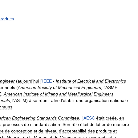
produits
ngineer
(
aujourd
'
hui
l
'
IEEE
-
Institute
of
Electrical
and
Electronics
sionnels
(
American
Society
of
Mechanical
Engineers
,
l
'
ASME
,
E
,
American
Institute
of
Mining
and
Metallurgical
Engineers
,
rials
,
l
'
ASTM
)
à
se
réunir
afin
d
'
établir
une
organisation
nationale
mmuns
.
rican
Engineering
Standards
Committee
,
l
'
AESC
était
créée
,
en
u
processus
de
standardisation
.
Son
rôle
était
de
lutter
de
manière
re
de
conception
et
de
niveau
d
'
acceptabilité
des
produits
et
e
la
Guerre
,
de
la
Marine
et
du
Commerce
se
joindront
cette