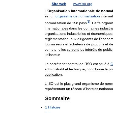
Site
web
www
.
iso
.
org
L
'
Organisation
internationale
de
normal
est
un
organisme
de
normalisation
internat
[
1
]
normalisation
de
158
pays
.
Cette
organi
internationales
dans
les
domaines
industri
organisations
industrielles
et
économiques
réglementation
,
aux
dirigeants
de
l
’
économ
fournisseurs
et
acheteurs
de
produits
et
d
compte
,
elles
servent
les
intérêts
du
public
utilisateur
.
Le
secrétariat
central
de
l
'
ISO
est
situé
à
G
administratif
et
technique
,
coordonne
le
pr
publication
.
L
'
ISO
est
le
plus
grand
organisme
de
norm
représentant
un
réseau
d
’
instituts
nationa
Sommaire
1
Histoire