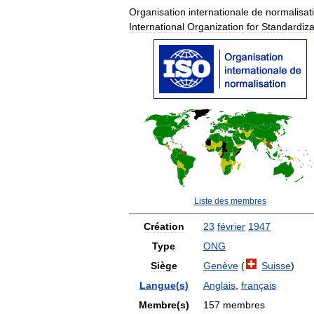
Organisation
internationale
de
normalisat
International
Organization
for
Standardiza
Liste
des
membres
Création
23
février
1947
Type
ONG
Siège
Genève
(
Suisse
)
Langue
(
s
)
Anglais
,
français
Membre
(
s
)
157
membres