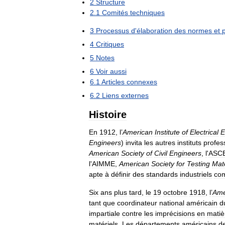
2
Structure
2
.
1
Comités
techniques
3
Processus
d
'
élaboration
des
normes
et
4
Critiques
5
Notes
6
Voir
aussi
6
.
1
Articles
connexes
6
.
2
Liens
externes
Histoire
En
1912
,
l
’
American
Institute
of
Electrical
E
Engineers
)
invita
les
autres
instituts
profes
American
Society
of
Civil
Engineers
,
l
'
ASC
l
'
AIMME
,
American
Society
for
Testing
Mate
apte
à
définir
des
standards
industriels
co
Six
ans
plus
tard
,
le
19
octobre
1918
,
l
’
Ame
tant
que
coordinateur
national
américain
d
impartiale
contre
les
imprécisions
en
matiè
matériels
.
Les
départements
américains
d