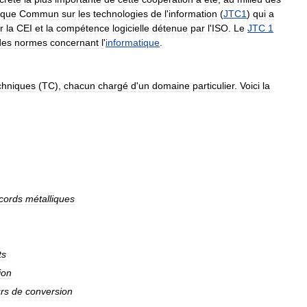
ique
Commun
sur
les
technologies
de
l
'
information
(
JTC1
)
qui
a
r
la
CEI
et
la
compétence
logicielle
détenue
par
l
'
ISO
.
Le
JTC
1
des
normes
concernant
l
'
informatique
.
chniques
(
TC
),
chacun
chargé
d
'
un
domaine
particulier
.
Voici
la
cords
métalliques
ts
ion
urs
de
conversion