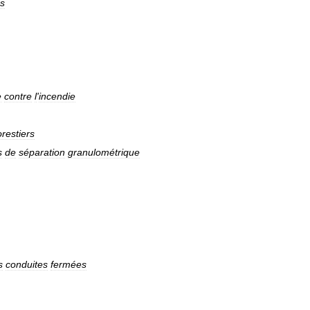
es
e
contre
l
'
incendie
orestiers
s
de
séparation
granulométrique
s
conduites
fermées