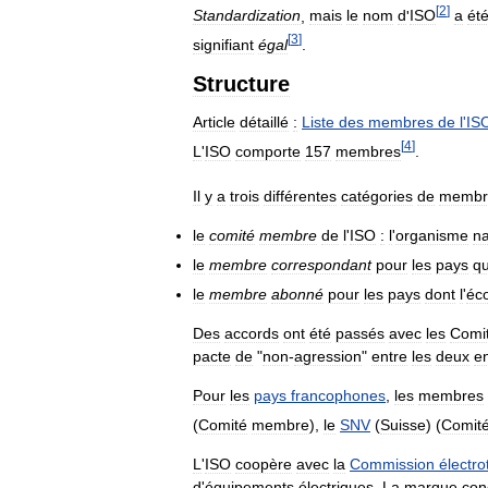
[
2
]
Standardization
,
mais
le
nom
d
'
ISO
a
ét
[
3
]
signifiant
égal
.
Structure
Article
détaillé
:
Liste
des
membres
de
l
'
IS
[
4
]
L
'
ISO
comporte
157
membres
.
Il
y
a
trois
différentes
catégories
de
membr
le
comité
membre
de
l
'
ISO
:
l
'
organisme
na
le
membre
correspondant
pour
les
pays
qu
le
membre
abonné
pour
les
pays
dont
l
'
éc
Des
accords
ont
été
passés
avec
les
Comi
pacte
de
"
non
-
agression
"
entre
les
deux
en
Pour
les
pays
francophones
,
les
membres
(
Comité
membre
),
le
SNV
(
Suisse
) (
Comit
L
'
ISO
coopère
avec
la
Commission
électr
d
'
équipements
électriques
.
La
marque
con