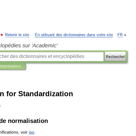
Retenir le site
En utilisant des dictionnaires dans votre site
FR
clopédies sur 'Academic'
Recherche!
nterprétations
on for Standardization
n
de
normalisation
nifications
,
voir
iso
.