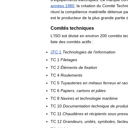
années
1980
,
la
création
du
Comité
Techn
réuni
la
compétence
matérielle
détenue
pa
est
le
producteur
de
la
plus
grande
partie
Comités
techniques
L
'
ISO
est
divisé
en
environ
200
comités
te
liste
des
comités
actifs
:
JTC
1
Technologies
de
l
'
information
TC
1
Filetages
TC
2
Éléments
de
fixation
TC
4
Roulements
TC
5
Tuyauteries
en
métaux
ferreux
et
rac
TC
6
Papiers
,
cartons
et
pâtes
TC
8
Navires
et
technologie
maritime
TC
10
Documentation
technique
de
produi
TC
11
Chaudières
et
récipients
sous
press
TC
12
Grandeurs
,
unités
,
symboles
,
facte