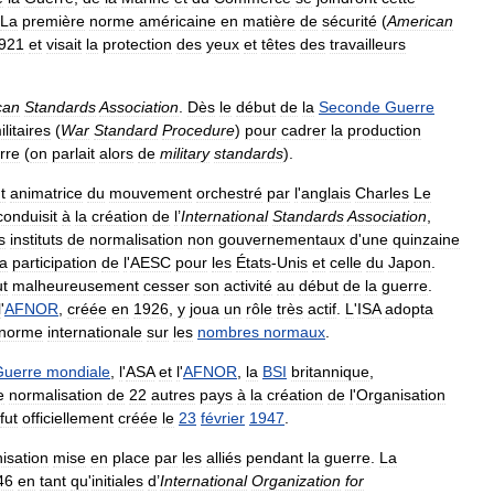
La
première
norme
américaine
en
matière
de
sécurité
(
American
921
et
visait
la
protection
des
yeux
et
têtes
des
travailleurs
can
Standards
Association
.
Dès
le
début
de
la
Seconde
Guerre
ilitaires
(
War
Standard
Procedure
)
pour
cadrer
la
production
rre
(
on
parlait
alors
de
military
standards
).
t
animatrice
du
mouvement
orchestré
par
l
'
anglais
Charles
Le
conduisit
à
la
création
de
l
’
International
Standards
Association
,
s
instituts
de
normalisation
non
gouvernementaux
d
'
une
quinzaine
la
participation
de
l
'
AESC
pour
les
États
-
Unis
et
celle
du
Japon
.
ut
malheureusement
cesser
son
activité
au
début
de
la
guerre
.
l
'
AFNOR
,
créée
en
1926
,
y
joua
un
rôle
très
actif
.
L
'
ISA
adopta
norme
internationale
sur
les
nombres
normaux
.
Guerre
mondiale
,
l
'
ASA
et
l
'
AFNOR
,
la
BSI
britannique
,
e
normalisation
de
22
autres
pays
à
la
création
de
l
'
Organisation
fut
officiellement
créée
le
23
février
1947
.
isation
mise
en
place
par
les
alliés
pendant
la
guerre
.
La
46
en
tant
qu
'
initiales
d
’
International
Organization
for