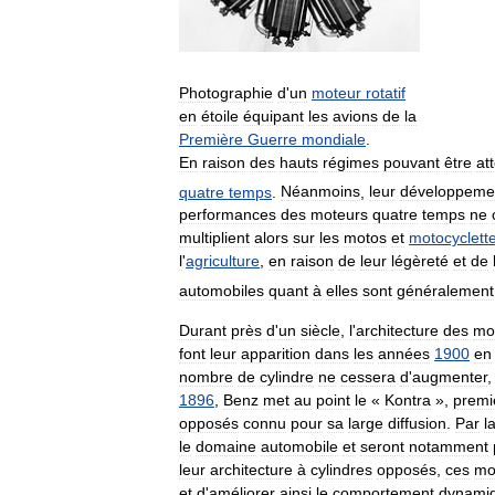
Photographie
d
'
un
moteur
rotatif
en
étoile
équipant
les
avions
de
la
Première
Guerre
mondiale
.
En
raison
des
hauts
régimes
pouvant
être
at
quatre
temps
.
Néanmoins
,
leur
développeme
performances
des
moteurs
quatre
temps
ne
multiplient
alors
sur
les
motos
et
motocyclett
l
'
agriculture
,
en
raison
de
leur
légèreté
et
de
automobiles
quant
à
elles
sont
généralement
Durant
près
d
'
un
siècle
,
l
'
architecture
des
mo
font
leur
apparition
dans
les
années
1900
en
nombre
de
cylindre
ne
cessera
d
'
augmenter
1896
,
Benz
met
au
point
le
«
Kontra
»
,
premi
opposés
connu
pour
sa
large
diffusion
.
Par
l
le
domaine
automobile
et
seront
notamment
leur
architecture
à
cylindres
opposés
,
ces
mo
et
d
'
améliorer
ainsi
le
comportement
dynami