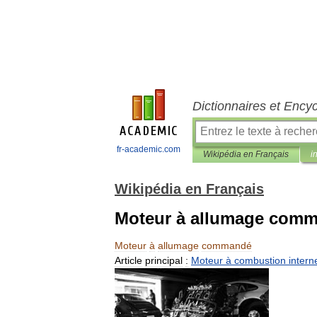
Dictionnaires et Ency
fr-academic.com
Wikipédia en Français
i
Wikipédia en Français
Moteur à allumage com
Moteur
à
allumage
commandé
Article
principal
:
Moteur
à
combustion
intern