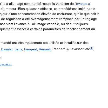
erne
à
allumage
commandé
,
seule
la
variation
de
l
'
avance
à
du
moteur
.
Bien
qu
'
assez
efficace
,
ce
procédé
est
limité
par
le
ajeur
d
'
une
consommation
élevée
de
carburant
,
quelle
que
soit
la
e
de
régulation
a
été
avantageusement
remplacé
par
un
réglage
nservant
l
'
avance
à
l
'
allumage
variable
,
au
début
toujours
iquement
asservit
à
certains
paramètres
de
fonctionnement
du
mmandé
ont
très
rapidement
été
utilisés
et
installés
sur
des
[
1
]
Daimler
,
Benz
,
Peugeot
,
Renault
,
Panhard
&
Levassor
,
etc
.
s
xplosion
.