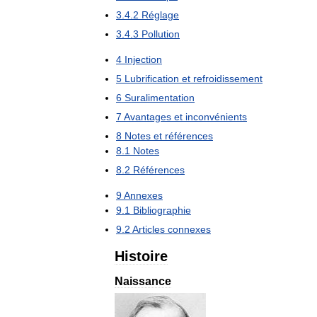
3
.
4
.
2
Réglage
3
.
4
.
3
Pollution
4
Injection
5
Lubrification
et
refroidissement
6
Suralimentation
7
Avantages
et
inconvénients
8
Notes
et
références
8
.
1
Notes
8
.
2
Références
9
Annexes
9
.
1
Bibliographie
9
.
2
Articles
connexes
Histoire
Naissance