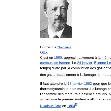
Portrait
de
Nikolaus
Otto
.
C
'
est
en
1860
,
approximativement
à
la
mêm
combustion
interne
.
Le
24
janvier
,
Étienne
Le
temps
]
dilaté
par
la
combustion
des
gaz
enf
des
gaz
préalablement
à
l
'
allumage
,
le
moteu
Il
faut
attendre
le
16
janvier
1862
pour
que
le
thermodynamique
d
'
un
moteur
à
allumage
c
l
'
ensemble
des
moteurs
à
essence
actuels
.
N
si
bien
que
le
premier
moteur
à
allumage
co
[
1
]
Nikolaus
Otto
en
1864
.