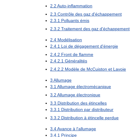
2
.
2
Auto
-
inflammation
2
.
3
Contrôle
des
gaz
d
'
échappement
2
.
3
.
1
Polluants
émis
2
.
3
.
2
Traitement
des
gaz
d
'
échappement
2
.
4
Modélisation
2
.
4
.
1
Loi
de
dégagement
d
'
énergie
2
.
4
.
2
Front
de
flamme
2
.
4
.
2
.
1
Généralités
2
.
4
.
2
.
2
Modèle
de
McCuiston
et
Lavoie
3
Allumage
3
.
1
Allumage
électromécanique
3
.
2
Allumage
électronique
3
.
3
Distribution
des
étincelles
3
.
3
.
1
Distribution
par
distributeur
3
.
3
.
2
Distribution
à
étincelle
perdue
3
.
4
Avance
à
l
'
allumage
3
.
4
.
1
Principe