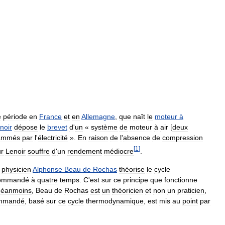
e
période
en
France
et
en
Allemagne
,
que
naît
le
moteur
à
noir
dépose
le
brevet
d
'
un
«
système
de
moteur
à
air
[
deux
lammés
par
l
'
électricité
»
.
En
raison
de
l
'
absence
de
compression
[
1
]
r
Lenoir
souffre
d
'
un
rendement
médiocre
.
physicien
Alphonse
Beau
de
Rochas
théorise
le
cycle
ommandé
à
quatre
temps
.
C
'
est
sur
ce
principe
que
fonctionne
éanmoins
,
Beau
de
Rochas
est
un
théoricien
et
non
un
praticien
,
mmandé
,
basé
sur
ce
cycle
thermodynamique
,
est
mis
au
point
par