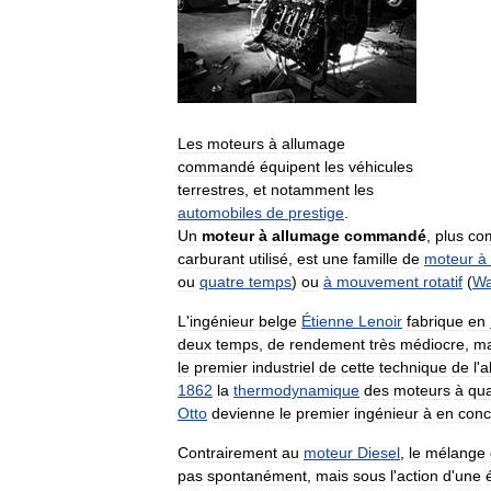
Les
moteurs
à
allumage
commandé
équipent
les
véhicules
terrestres
,
et
notamment
les
automobiles
de
prestige
.
Un
moteur
à
allumage
commandé
,
plus
co
carburant
utilisé
,
est
une
famille
de
moteur
à
ou
quatre
temps
)
ou
à
mouvement
rotatif
(
Wa
L
'
ingénieur
belge
Étienne
Lenoir
fabrique
en
deux
temps
,
de
rendement
très
médiocre
,
ma
le
premier
industriel
de
cette
technique
de
l
'
a
1862
la
thermodynamique
des
moteurs
à
qua
Otto
devienne
le
premier
ingénieur
à
en
conc
Contrairement
au
moteur
Diesel
,
le
mélange
pas
spontanément
,
mais
sous
l
'
action
d
'
une