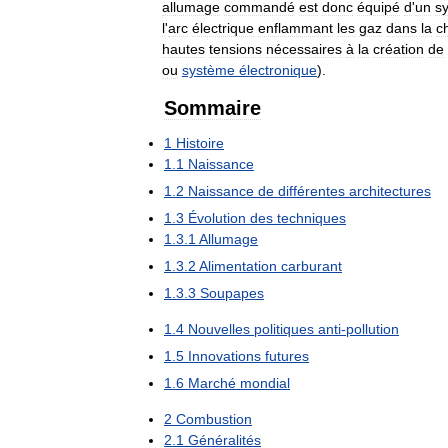
allumage
commandé
est
donc
équipé
d
'
un
s
l
'
arc
électrique
enflammant
les
gaz
dans
la
c
hautes
tensions
nécessaires
à
la
création
de
ou
système
électronique
).
Sommaire
1
Histoire
1
.
1
Naissance
1
.
2
Naissance
de
différentes
architectures
1
.
3
Évolution
des
techniques
1
.
3
.
1
Allumage
1
.
3
.
2
Alimentation
carburant
1
.
3
.
3
Soupapes
1
.
4
Nouvelles
politiques
anti
-
pollution
1
.
5
Innovations
futures
1
.
6
Marché
mondial
2
Combustion
2
.
1
Généralités