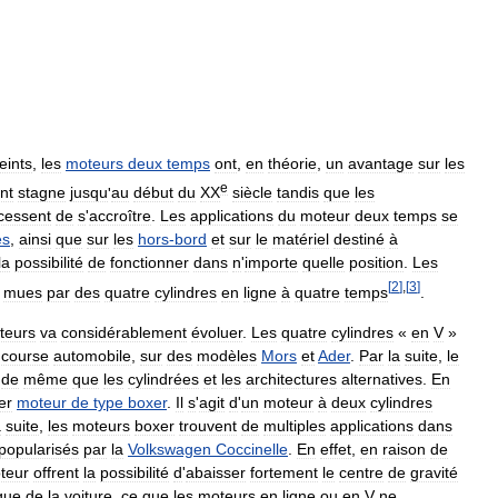
teints
,
les
moteurs
deux
temps
ont
,
en
théorie
,
un
avantage
sur
les
e
nt
stagne
jusqu
'
au
début
du
XX
siècle
tandis
que
les
cessent
de
s
'
accroître
.
Les
applications
du
moteur
deux
temps
se
es
,
ainsi
que
sur
les
hors
-
bord
et
sur
le
matériel
destiné
à
la
possibilité
de
fonctionner
dans
n
'
importe
quelle
position
.
Les
[
2
]
,
[
3
]
mues
par
des
quatre
cylindres
en
ligne
à
quatre
temps
.
teurs
va
considérablement
évoluer
.
Les
quatre
cylindres
«
en
V
»
course
automobile
,
sur
des
modèles
Mors
et
Ader
.
Par
la
suite
,
le
,
de
même
que
les
cylindrées
et
les
architectures
alternatives
.
En
er
moteur
de
type
boxer
.
Il
s
'
agit
d
'
un
moteur
à
deux
cylindres
a
suite
,
les
moteurs
boxer
trouvent
de
multiples
applications
dans
popularisés
par
la
Volkswagen
Coccinelle
.
En
effet
,
en
raison
de
teur
offrent
la
possibilité
d
'
abaisser
fortement
le
centre
de
gravité
que
de
la
voiture
,
ce
que
les
moteurs
en
ligne
ou
en
V
ne