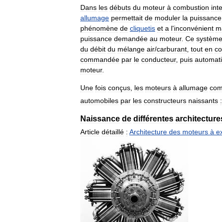
Dans
les
débuts
du
moteur
à
combustion
int
allumage
permettait
de
moduler
la
puissance
phénomène
de
cliquetis
et
a
l
'
inconvénient
m
puissance
demandée
au
moteur
.
Ce
systèm
du
débit
du
mélange
air
/
carburant
,
tout
en
co
commandée
par
le
conducteur
,
puis
automat
moteur
.
Une
fois
conçus
,
les
moteurs
à
allumage
co
automobiles
par
les
constructeurs
naissants
:
Naissance
de
différentes
architecture
Article
détaillé
:
Architecture
des
moteurs
à
e