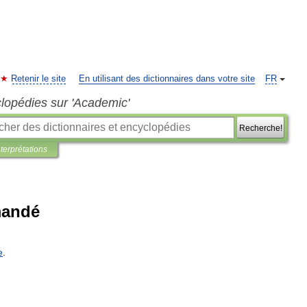
Retenir le site
En utilisant des dictionnaires dans votre site
FR
clopédies sur 'Academic'
Recherche!
nterprétations
mandé
e
.