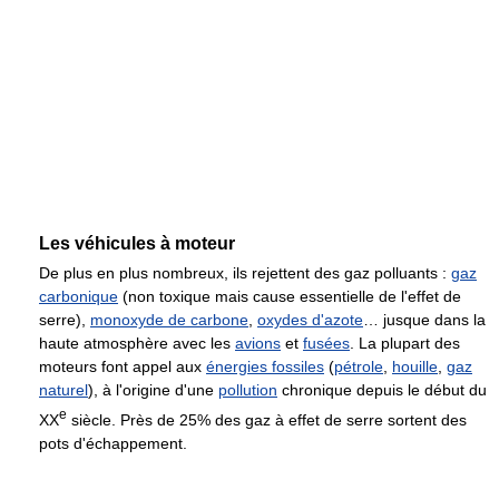
Les véhicules à moteur
De plus en plus nombreux, ils rejettent des gaz polluants :
gaz
carbonique
(non toxique mais cause essentielle de l'effet de
serre),
monoxyde de carbone
,
oxydes d'azote
… jusque dans la
haute atmosphère avec les
avions
et
fusées
. La plupart des
moteurs font appel aux
énergies fossiles
(
pétrole
,
houille
,
gaz
naturel
), à l'origine d'une
pollution
chronique depuis le début du
e
XX
siècle. Près de 25% des gaz à effet de serre sortent des
pots d'échappement.