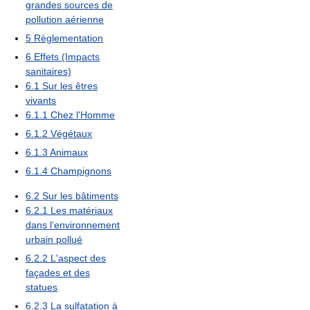
grandes sources de
pollution aérienne
5
Règlementation
6
Effets (Impacts
sanitaires)
6.1
Sur les êtres
vivants
6.1.1
Chez l'Homme
6.1.2
Végétaux
6.1.3
Animaux
6.1.4
Champignons
6.2
Sur les bâtiments
6.2.1
Les matériaux
dans l’environnement
urbain pollué
6.2.2
L'aspect des
façades et des
statues
6.2.3
La sulfatation à