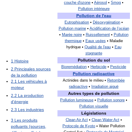
couche d'ozone
•
Aérosol
•
Smog
•
Pollution intérieure
Pollution de l'eau
Eutrophisation
•
Désoxygénation
•
Pollution marine
•
Acidification de l’océan
•
Marée noire
•
Ruissellement
•
Pollution
thermique
•
Eaux usées
• Maladie
hydrique •
Qualité de l'eau
•
Eau
stagnante
Pollution du sol
1
Histoire
Bioremédiation
•
Herbicide
•
Pesticide
2
Principales sources
Pollution radioactive
de la pollution
Actinides dans le milieu •
Retombée
2.1
Les véhicules à
radioactive
•
Irradiation aiguë
moteur
Autres types de pollution
2.2
La production
Pollution lumineuse
•
Pollution sonore
•
d’énergie
Pollution visuelle
2.3
Les industries
Législations
3
Les produits
Clean Air Act
•
Clean Water Act
•
polluants (sources,
Protocole de Kyoto
• Water Pollution