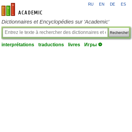
RU
EN
DE
ES
fr-academic.com
Dictionnaires et Encyclopédies sur 'Academic'
Recherche!
interprétations
traductions
livres
Игры ⚽