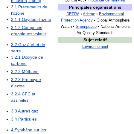
diffusion, effets)
Control Act •
Protocole de Montréal
3.1
Précurseurs de
Principales organisations
l'ozone
DEFRA
•
Ademe
•
Environmental
3.1.1
Oxydes d'azote
Protection Agency
• Global Atmosphere
Watch •
Greenpeace
• National Ambient
3.1.2
Composés
Air Quality Standards
organiques volatils
Sujet relatif
3.2
Gaz à effet de
Environnement
serre
3.2.1
Dioxyde de
carbone
3.2.2
Méthane
3.2.3
Protoxyde
d'azote
3.2.4
CFC et
assimilés
3.3
Autres gaz
3.4
Particules
4
Synthèse sur les