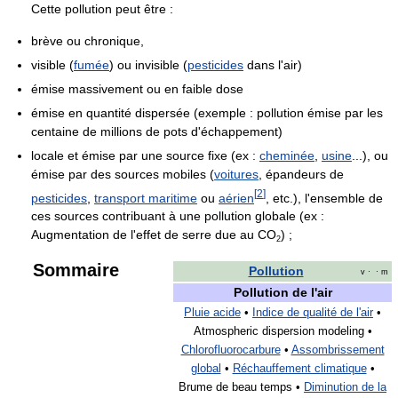
Cette pollution peut être :
brève ou chronique,
visible (
fumée
) ou invisible (
pesticides
dans l'air)
émise massivement ou en faible dose
émise en quantité dispersée (exemple : pollution émise par les
centaine de millions de pots d'échappement)
locale et émise par une source fixe (ex :
cheminée
,
usine
...), ou
émise par des sources mobiles (
voitures
, épandeurs de
[
2
]
pesticides
,
transport maritime
ou
aérien
, etc.), l'ensemble de
ces sources contribuant à une pollution globale (ex :
Augmentation de l'effet de serre due au CO
) ;
2
Sommaire
Pollution
v
· ·
m
Pollution de l'air
Pluie acide
•
Indice de qualité de l'air
•
Atmospheric dispersion modeling •
Chlorofluorocarbure
•
Assombrissement
global
•
Réchauffement climatique
•
Brume de beau temps •
Diminution de la