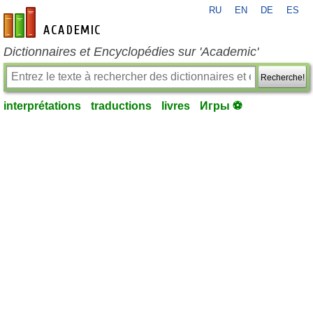
RU
EN
DE
ES
fr-academic.com
Dictionnaires et Encyclopédies sur 'Academic'
Recherche!
interprétations
traductions
livres
Игры ⚽