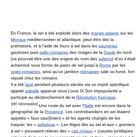
En France, le sel a été exploité dans des
marais salants
sur les
littoraux
méditerranéen et atlantique, peut-être dès la
préhistoire, et à l'aide de
fours à sel
dans les
sauneries
gauloises puis
gallo-romaines
des rivages de la
Gaule
du nord
(ce pourrait être une des origine du nom des
saliens
) d'où il était
acheminé sous forme de
pains de sel
jusqu'à
Rome
par les
voies romaines
, ainsi qu'un jambon
ménapien
salé ou fumé, fort
réputé chez les romains.
Il a été
taxé
pendant plusieurs siècles via un impôt spécifique
appelé
gabelle
apparue sous Louis IX.
Son impopularité a
participé au déclenchement de la
Révolution française
.
[réf. nécessaire]
Une route du sel avec l'
Italie
est encore dans la
géographie de la
Provence
. Les contrebandiers en sel étaient
appelés « faux sau(l)niers » et les agents chargés de les
traquer, les «
gabelous
». Les litiges liés au sel et aux
« greniers
à sel »
pouvaient relever des
«
cas royaux
»
(causes juridiques