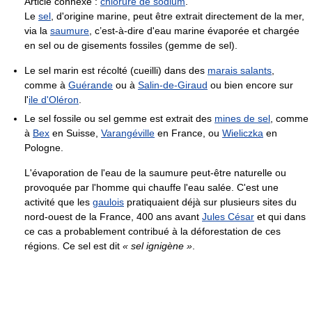
Article connexe :
chlorure de sodium
.
Le
sel
, d'origine marine, peut être extrait directement de la mer,
via la
saumure
, c’est-à-dire d'eau marine évaporée et chargée
en sel ou de gisements fossiles (gemme de sel).
Le sel marin est récolté (cueilli) dans des
marais salants
,
comme à
Guérande
ou à
Salin-de-Giraud
ou bien encore sur
l'
ile d'Oléron
.
Le sel fossile ou sel gemme est extrait des
mines de sel
, comme
à
Bex
en Suisse,
Varangéville
en France, ou
Wieliczka
en
Pologne.
L'évaporation de l'eau de la saumure peut-être naturelle ou
provoquée par l'homme qui chauffe l'eau salée. C'est une
activité que les
gaulois
pratiquaient déjà sur plusieurs sites du
nord-ouest de la France, 400 ans avant
Jules César
et qui dans
ce cas a probablement contribué à la déforestation de ces
régions. Ce sel est dit
« sel ignigène »
.