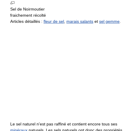
Sel de Noirmoutier
fraichement récolté
Articles détaillés :
fleur de sel
,
marais salants
et
sel gemme
.
Le sel naturel n'est pas raffiné et contient encore tous ses
minéraux
naturels. Les sels naturels ont donc des propriétés