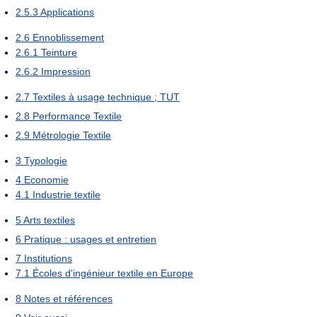
2.5.3
Applications
2.6
Ennoblissement
2.6.1
Teinture
2.6.2
Impression
2.7
Textiles à usage technique ; TUT
2.8
Performance Textile
2.9
Métrologie Textile
3
Typologie
4
Economie
4.1
Industrie textile
5
Arts textiles
6
Pratique : usages et entretien
7
Institutions
7.1
Écoles d'ingénieur textile en Europe
8
Notes et références