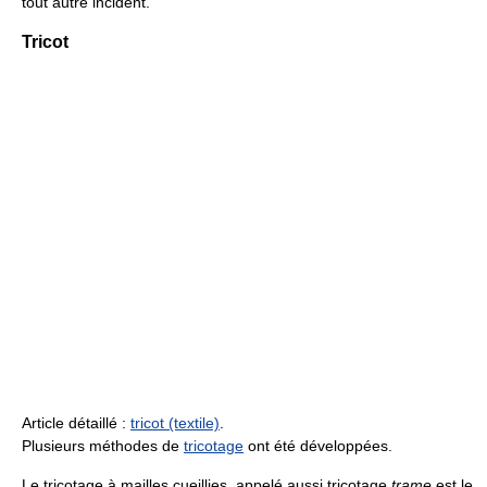
tout autre incident.
Tricot
Article détaillé :
tricot (textile)
.
Plusieurs méthodes de
tricotage
ont été développées.
Le tricotage à mailles cueillies, appelé aussi tricotage
trame
est le