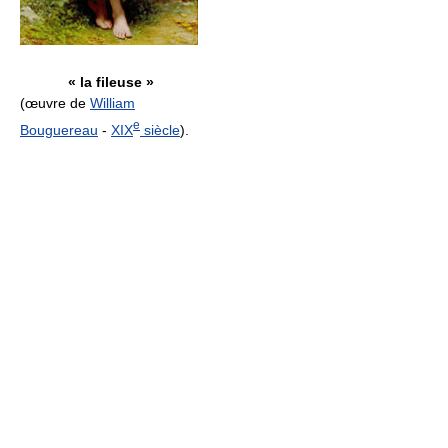
« la fileuse »
(œuvre de
William
e
Bouguereau
-
XIX
siècle
).