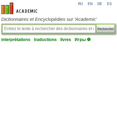
RU
EN
DE
ES
fr-academic.com
Dictionnaires et Encyclopédies sur 'Academic'
Recherche!
interprétations
traductions
livres
Игры ⚽