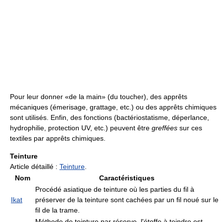
Pour leur donner «de la main» (du toucher), des apprêts
mécaniques (émerisage, grattage, etc.) ou des apprêts chimiques
sont utilisés. Enfin, des fonctions (bactériostatisme, déperlance,
hydrophilie, protection UV, etc.) peuvent être
greffées
sur ces
textiles par apprêts chimiques.
Teinture
Article détaillé :
Teinture
.
Nom
Caractéristiques
Procédé asiatique de teinture où les parties du fil à
Ikat
préserver de la teinture sont cachées par un fil noué sur le
fil de la trame.
Méthode de teinture par réserve, l'étoffe à teindre est