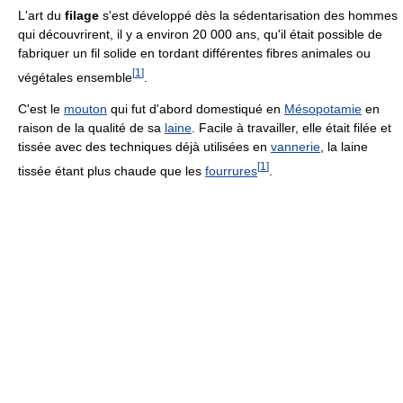
L'art du
filage
s'est développé dès la sédentarisation des hommes
qui découvrirent, il y a environ 20 000 ans, qu'il était possible de
fabriquer un fil solide en tordant différentes fibres animales ou
[
1
]
végétales ensemble
.
C'est le
mouton
qui fut d'abord domestiqué en
Mésopotamie
en
raison de la qualité de sa
laine
. Facile à travailler, elle était filée et
tissée avec des techniques déjà utilisées en
vannerie
, la laine
[
1
]
tissée étant plus chaude que les
fourrures
.