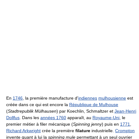
En
1746
, la première manufacture d'
indiennes
mulhousienne
est
créée dans ce qui est encore la
République de Mulhouse
(
Stadtrepublik Mülhausen
) par Koechlin, Schmaltzer et
Jean-Henri
Dollfus
. Dans les
années 1760
apparaît, au
Royaume-Uni
, le
premier métier à filer mécanique (
Spinning jenny
) puis en
1771
,
Richard Arkwright
crée la première
filature
industrielle.
Crompton
invente quant à lui la
spinning mule
permettant à un seul ouvrier