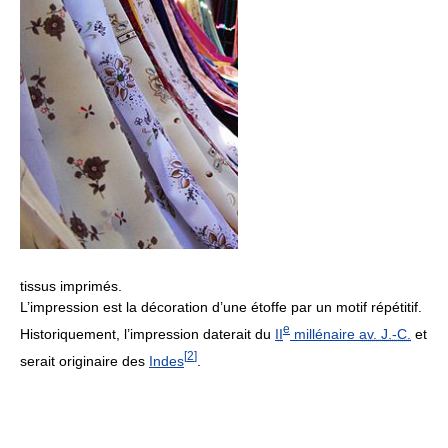
tissus imprimés.
L’impression est la décoration d’une étoffe par un motif répétitif.
e
Historiquement, l’impression daterait du
II
millénaire
av. J.‑C.
et
[
2
]
serait originaire des
Indes
.