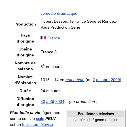
comédie dramatique
Hubert Besson, Telfrance Série et Rendez-
Production
Vous Production Série
Pays
France
d’origine
Chaîne
France 3
d’origine
Nombre de
e
6
en cours
saisons
Nombre
1315 + 14 en
prime time
(au
2
octobre
2009
)
d’épisodes
Durée
24 minutes
Diffusion
30
août
2004
–
(en production )
d’origine
Plus belle la vie
, également
Feuilletons télévisés
connu sous le
sigle
PBLV
,
par période / genre / origine
est un
feuilleton télévisé