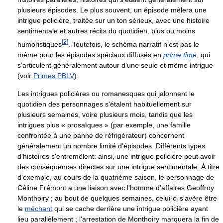
plusieurs épisodes. Le plus souvent, un épisode mêlera une
intrigue policière, traitée sur un ton sérieux, avec une histoire
sentimentale et autres récits du quotidien, plus ou moins
[
2
]
humoristiques
. Toutefois, le schéma narratif n’est pas le
même pour les épisodes spéciaux diffusés en
prime time
, qui
s’articulent généralement autour d’une seule et même intrigue
(voir
Primes PBLV
).
Les intrigues policières ou romanesques qui jalonnent le
quotidien des personnages s'étalent habituellement sur
plusieurs semaines, voire plusieurs mois, tandis que les
intrigues plus « prosaïques » (par exemple, une famille
confrontée à une panne de réfrigérateur) concernent
généralement un nombre limité d'épisodes. Différents types
d'histoires s'entremêlent: ainsi, une intrigue policière peut avoir
des conséquences directes sur une intrigue sentimentale. À titre
d'exemple, au cours de la quatrième saison, le personnage de
Céline Frémont a une liaison avec l'homme d'affaires Geoffroy
Monthoiry ; au bout de quelques semaines, celui-ci s'avère être
le
méchant
qui se cache derrière une intrigue policière ayant
lieu parallèlement ; l'arrestation de Monthoiry marquera la fin de