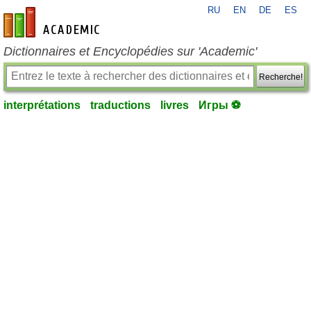
RU
EN
DE
ES
fr-academic.com
Dictionnaires et Encyclopédies sur 'Academic'
Recherche!
interprétations
traductions
livres
Игры ⚽