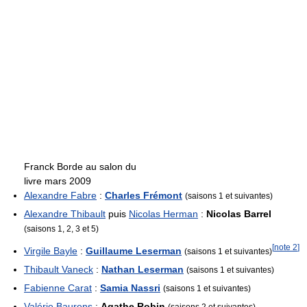
Franck Borde au salon du
livre mars 2009
Alexandre Fabre
:
Charles Frémont
(saisons 1 et suivantes)
Alexandre Thibault
puis
Nicolas Herman
:
Nicolas Barrel
(saisons 1, 2, 3 et 5)
[
note 2
]
Virgile Bayle
:
Guillaume Leserman
(saisons 1 et suivantes)
Thibault Vaneck
:
Nathan Leserman
(saisons 1 et suivantes)
Fabienne Carat
:
Samia Nassri
(saisons 1 et suivantes)
Valérie Baurens
:
Agathe Robin
(saisons 2 et suivantes)