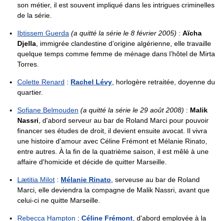
son métier, il est souvent impliqué dans les intrigues criminelles
de la série.
Ibtissem Guerda
(a quitté la série le 8 février 2005)
:
Aïcha
Djella
, immigrée clandestine d’origine algérienne, elle travaille
quelque temps comme femme de ménage dans l’hôtel de Mirta
Torres.
Colette Renard
:
Rachel Lévy
, horlogère retraitée, doyenne du
quartier.
Sofiane Belmouden
(a quitté la série le 29 août 2008)
:
Malik
Nassri
, d'abord serveur au bar de Roland Marci pour pouvoir
financer ses études de droit, il devient ensuite avocat. Il vivra
une histoire d'amour avec Céline Frémont et Mélanie Rinato,
entre autres. À la fin de la quatrième saison, il est mêlé à une
affaire d'homicide et décide de quitter Marseille.
Lætitia Milot
:
Mélanie Rinato
, serveuse au bar de Roland
Marci, elle deviendra la compagne de Malik Nassri, avant que
celui-ci ne quitte Marseille.
Rebecca Hampton
:
Céline Frémont
, d'abord employée à la