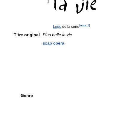
[
note 1
]
Logo
de la série
Titre original
Plus belle la vie
soap opera
,
Genre