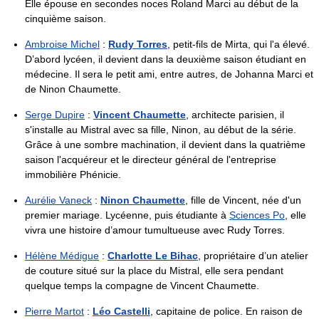
Elle épouse en secondes noces Roland Marci au début de la
cinquième saison.
Ambroise Michel
:
Rudy Torres
, petit-fils de Mirta, qui l'a élevé.
D’abord lycéen, il devient dans la deuxième saison étudiant en
médecine. Il sera le petit ami, entre autres, de Johanna Marci et
de Ninon Chaumette.
Serge Dupire
:
Vincent Chaumette
, architecte parisien, il
s'installe au Mistral avec sa fille, Ninon, au début de la série.
Grâce à une sombre machination, il devient dans la quatrième
saison l'acquéreur et le directeur général de l'entreprise
immobilière Phénicie.
Aurélie Vaneck
:
Ninon Chaumette
, fille de Vincent, née d'un
premier mariage. Lycéenne, puis étudiante à
Sciences Po
, elle
vivra une histoire d’amour tumultueuse avec Rudy Torres.
Hélène Médigue
:
Charlotte Le Bihac
, propriétaire d’un atelier
de couture situé sur la place du Mistral, elle sera pendant
quelque temps la compagne de Vincent Chaumette.
Pierre Martot
:
Léo Castelli
, capitaine de police. En raison de