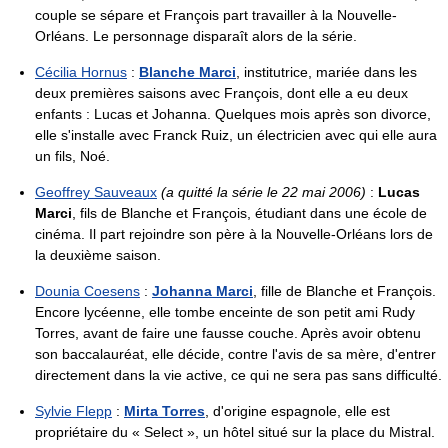
couple se sépare et François part travailler à la Nouvelle-
Orléans. Le personnage disparaît alors de la série.
Cécilia Hornus
:
Blanche Marci
, institutrice, mariée dans les
deux premières saisons avec François, dont elle a eu deux
enfants : Lucas et Johanna. Quelques mois après son divorce,
elle s'installe avec Franck Ruiz, un électricien avec qui elle aura
un fils, Noé.
Geoffrey Sauveaux
(a quitté la série le 22 mai 2006)
:
Lucas
Marci
, fils de Blanche et François, étudiant dans une école de
cinéma. Il part rejoindre son père à la Nouvelle-Orléans lors de
la deuxième saison.
Dounia Coesens
:
Johanna Marci
, fille de Blanche et François.
Encore lycéenne, elle tombe enceinte de son petit ami Rudy
Torres, avant de faire une fausse couche. Après avoir obtenu
son baccalauréat, elle décide, contre l'avis de sa mère, d'entrer
directement dans la vie active, ce qui ne sera pas sans difficulté.
Sylvie Flepp
:
Mirta Torres
, d'origine espagnole, elle est
propriétaire du « Select », un hôtel situé sur la place du Mistral.