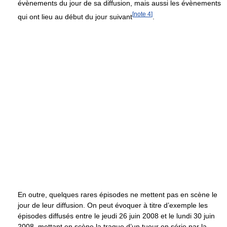
évènements du jour de sa diffusion, mais aussi les évènements
[
note 4
]
qui ont lieu au début du jour suivant
.
En outre, quelques rares épisodes ne mettent pas en scène le
jour de leur diffusion. On peut évoquer à titre d’exemple les
épisodes diffusés entre le jeudi 26 juin 2008 et le lundi 30 juin
2008, mettant en scène la traque d’un tueur en série par la