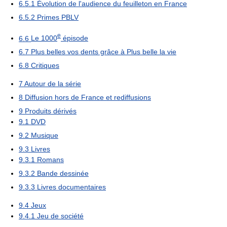
6.5.1
Évolution de l'audience du feuilleton en France
6.5.2
Primes PBLV
e
6.6
Le 1000
épisode
6.7
Plus belles vos dents grâce à Plus belle la vie
6.8
Critiques
7
Autour de la série
8
Diffusion hors de France et rediffusions
9
Produits dérivés
9.1
DVD
9.2
Musique
9.3
Livres
9.3.1
Romans
9.3.2
Bande dessinée
9.3.3
Livres documentaires
9.4
Jeux
9.4.1
Jeu de société