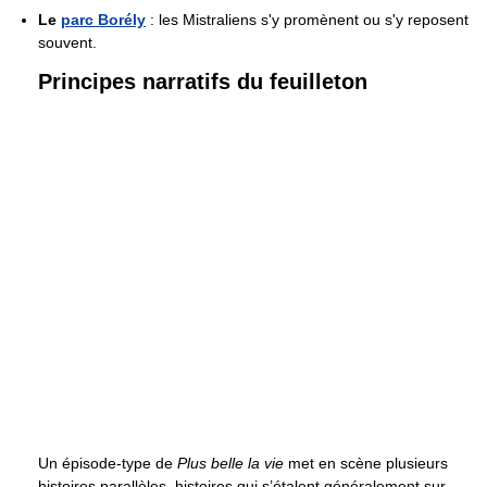
Le
parc Borély
: les Mistraliens s'y promènent ou s'y reposent
souvent.
Principes narratifs du feuilleton
Un épisode-type de
Plus belle la vie
met en scène plusieurs
histoires parallèles, histoires qui s’étalent généralement sur