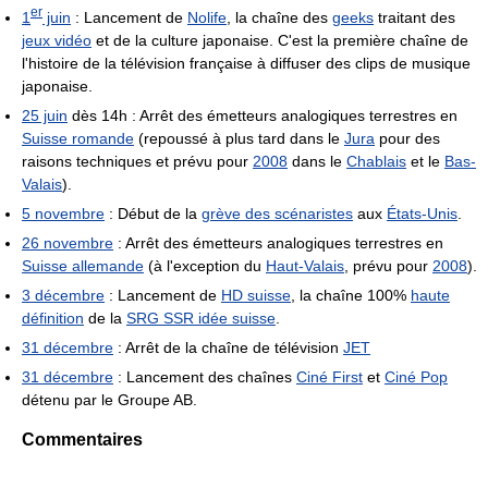
er
1
juin
: Lancement de
Nolife
, la chaîne des
geeks
traitant des
jeux vidéo
et de la culture japonaise. C'est la première chaîne de
l'histoire de la télévision française à diffuser des clips de musique
japonaise.
25 juin
dès 14h : Arrêt des émetteurs analogiques terrestres en
Suisse romande
(repoussé à plus tard dans le
Jura
pour des
raisons techniques et prévu pour
2008
dans le
Chablais
et le
Bas-
Valais
).
5 novembre
: Début de la
grève des scénaristes
aux
États-Unis
.
26 novembre
: Arrêt des émetteurs analogiques terrestres en
Suisse allemande
(à l'exception du
Haut-Valais
, prévu pour
2008
).
3 décembre
: Lancement de
HD suisse
, la chaîne 100%
haute
définition
de la
SRG SSR idée suisse
.
31 décembre
: Arrêt de la chaîne de télévision
JET
31 décembre
: Lancement des chaînes
Ciné First
et
Ciné Pop
détenu par le Groupe AB.
Commentaires