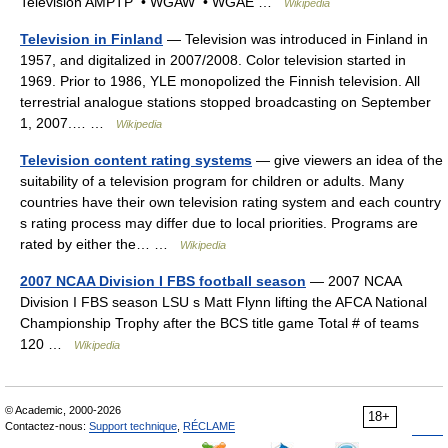
Television AMPTP • WGAW • WGAE …
Wikipedia
Television in Finland
— Television was introduced in Finland in
1957, and digitalized in 2007/2008. Color television started in
1969. Prior to 1986, YLE monopolized the Finnish television. All
terrestrial analogue stations stopped broadcasting on September
1, 2007.… …
Wikipedia
Television content rating systems
— give viewers an idea of the
suitability of a television program for children or adults. Many
countries have their own television rating system and each country
s rating process may differ due to local priorities. Programs are
rated by either the… …
Wikipedia
2007 NCAA Division I FBS football season
— 2007 NCAA
Division I FBS season LSU s Matt Flynn lifting the AFCA National
Championship Trophy after the BCS title game Total # of teams
120 …
Wikipedia
© Academic, 2000-2026
18+
Contactez-nous:
Support technique
,
RÉCLAME