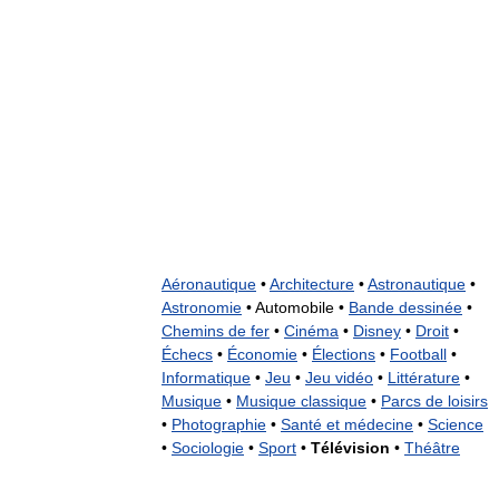
Aéronautique
•
Architecture
•
Astronautique
•
Astronomie
•
Automobile •
Bande dessinée
•
Chemins de fer
•
Cinéma
•
Disney
•
Droit
•
Échecs
•
Économie
•
Élections
•
Football
•
Informatique
•
Jeu
•
Jeu vidéo
•
Littérature
•
Musique
•
Musique classique
•
Parcs de loisirs
•
Photographie
•
Santé et médecine
•
Science
•
Sociologie
•
Sport
•
Télévision
•
Théâtre