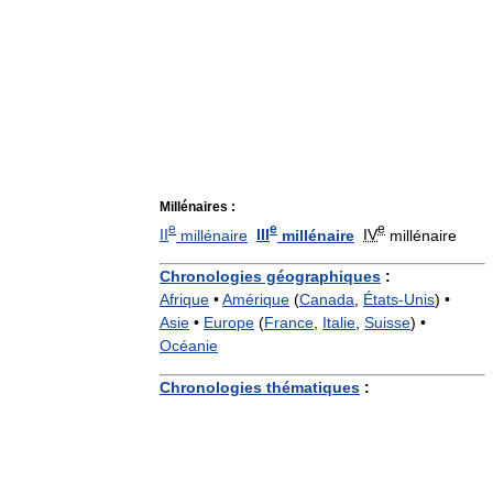
Millénaires :
e
e
e
II
millénaire
III
millénaire
IV
millénaire
Chronologies géographiques
:
Afrique
•
Amérique
(
Canada
,
États-Unis
) •
Asie
•
Europe
(
France
,
Italie
,
Suisse
) •
Océanie
Chronologies thématiques
: