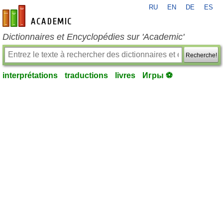
RU
EN
DE
ES
fr-academic.com
Dictionnaires et Encyclopédies sur 'Academic'
Recherche!
interprétations
traductions
livres
Игры ⚽