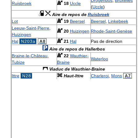
Drogenbos
,
Bruxelles
Ruisbroek
18
Uccle
(
Uccle
)
Aire de repos de
Ruisbroek
Lot
19
Beersel
Beersel
,
Linkebeek
Leeuw-Saint-Pierre
,
20
Huizingen
Rhode-Saint-Genèse
Huizingen
Hal
N203a
A8
21
Hal
Pas de direction
Aire de repos de Hallerbos
Braine-le-Château
,
22
Wauthier-
Waterloo
Tubize
Braine
Viaduc de Wauthier-Braine
Ittre
N28
Haut-Ittre
Charleroi
,
Mons
A7