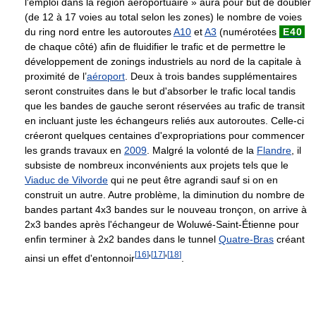
l'emploi dans la région aéroportuaire » aura pour but de doubler
(de 12 à 17 voies au total selon les zones) le nombre de voies
du ring nord entre les autoroutes
A10
et
A3
(numérotées
E40
de chaque côté) afin de fluidifier le trafic et de permettre le
développement de zonings industriels au nord de la capitale à
proximité de l’
aéroport
. Deux à trois bandes supplémentaires
seront construites dans le but d'absorber le trafic local tandis
que les bandes de gauche seront réservées au trafic de transit
en incluant juste les échangeurs reliés aux autoroutes. Celle-ci
créeront quelques centaines d'expropriations pour commencer
les grands travaux en
2009
. Malgré la volonté de la
Flandre
, il
subsiste de nombreux inconvénients aux projets tels que le
Viaduc de Vilvorde
qui ne peut être agrandi sauf si on en
construit un autre. Autre problème, la diminution du nombre de
bandes partant 4x3 bandes sur le nouveau tronçon, on arrive à
2x3 bandes après l'échangeur de Woluwé-Saint-Étienne pour
enfin terminer à 2x2 bandes dans le tunnel
Quatre-Bras
créant
[
16
]
[
17
]
[
18
]
ainsi un effet d'entonnoir
'
'
.