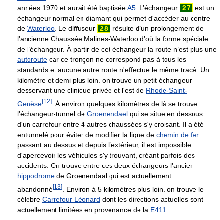
années 1970 et aurait été baptisée
A5
. L’échangeur
27
est un
échangeur normal en diamant qui permet d'accéder au centre
de
Waterloo
. Le diffuseur
28
résulte d’un prolongement de
l'ancienne Chaussée Malines-Waterloo d’où la forme spéciale
de l’échangeur. À partir de cet échangeur la route n’est plus une
autoroute
car ce tronçon ne correspond pas à tous les
standards et aucune autre route n'effectue le même tracé. Un
kilomètre et demi plus loin, on trouve un petit échangeur
desservant une clinique privée et l'est de
Rhode-Saint-
[
12
]
Genèse
. À environ quelques kilomètres de là se trouve
l'échangeur-tunnel de
Groenendael
qui se situe en dessous
d'un carrefour entre 4 autres chaussées s'y croisant. Il a été
entunnelé pour éviter de modifier la ligne de
chemin de fer
passant au dessus et depuis l’extérieur, il est impossible
d'apercevoir les véhicules s'y trouvant, créant parfois des
accidents. On trouve entre ces deux échangeurs l'ancien
hippodrome
de Groenendaal qui est actuellement
[
13
]
abandonné
. Environ à 5 kilomètres plus loin, on trouve le
célèbre
Carrefour Léonard
dont les directions actuelles sont
actuellement limitées en provenance de la
E411
.