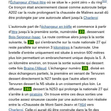
[
11
]
l’
Échangeur d'Haut-Ittre
où se situe le « point zéro » du ring
.
Ce tronçon était anciennement classé comme autoroute belge
A202 car la route prolongeant la chaussée de Malines aurait dû
être prolongée par une autoroute allant jusqu'à
Charleroi
L'autoroute part de l'
échangeur en trèfle
et commence à partir
d'
Ittre
jusqu’à la première sortie, numérotée
23
, desservant
Bois-Seigneur-Isaac
. La route continue alors jusqu’à la sortie
suivante, la
24
qui s’embranche sur la route nationale 27 qui
reste parallèle sur environ 3
kilomètres
à l’autoroute. Une
bretelle d’entrée uniquement est située à environ
600 mètres
plus loin permettant un embranchement unique depuis la 5. À
un kilomètre environ, on trouve la sortie suivante qui dessert
cette fois
Braine-l'Alleud
. L’échangeur numéro
26
, divisé en
deux échangeurs partiels, la première en venant de Tervuren
dessert directement la N27 tandis que l’autre allant vers
Tervuren dessert la N5 située à un croisement plus loin. Le
diffuseur
26
dessert la N253 qui prolonge la nationale 27 qui
b
s'arrête à un
giratoire
. On trouve entre ces deux sorties une
courbe assez sinueuse causée par une autoroute non réalisée
entre la «Chaussée de Mont-Saint-Jean» et l'
A54
vers
Charleroi
. Celle-ci aurait dû être construite dans la fin des