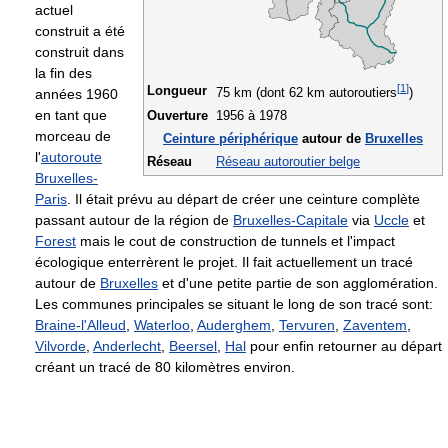
actuel
construit a été
construit dans
la fin des
[
1
]
Longueur
75 km (dont 62 km autoroutiers
)
années 1960
en tant que
Ouverture
1956 à 1978
morceau de
Ceinture périphérique
autour de
Bruxelles
l'
autoroute
Réseau
Réseau autoroutier belge
Bruxelles-
Paris
. Il était prévu au départ de créer une ceinture complète
passant autour de la région de
Bruxelles-Capitale
via
Uccle
et
Forest
mais le cout de construction de tunnels et l'impact
écologique enterrèrent le projet. Il fait actuellement un tracé
autour de
Bruxelles
et d'une petite partie de son agglomération.
Les communes principales se situant le long de son tracé sont:
Braine-l'Alleud
,
Waterloo
,
Auderghem
,
Tervuren
,
Zaventem
,
Vilvorde
,
Anderlecht
,
Beersel
,
Hal
pour enfin retourner au départ
créant un tracé de 80 kilomètres environ.