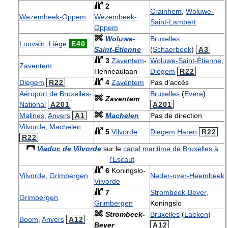
2
Crainhem
,
Woluwe-
Wezembeek-Oppem
Wezembeek-
Saint-Lambert
Oppem
Woluwe-
Bruxelles
Louvain
,
Liège
E40
Saint-Étienne
(
Schaerbeek
)
A3
3
Zaventem
-
Woluwe-Saint-Étienne
,
Zaventem
Henneaulaan
Diegem
R22
Diegem
R22
4
Zaventem
Pas d'accès
Aéroport de Bruxelles-
Bruxelles
(
Evere
)
Zaventem
National
A201
A201
Malines
,
Anvers
A1
Machelen
Pas de direction
Vilvorde
,
Machelen
5
Vilvorde
Diegem
Haren
R22
R22
Viaduc de Vilvorde
sur le
canal maritime de Bruxelles à
l'Escaut
6
Koningslo-
Vilvorde
,
Grimbergen
Neder-over-Heembeek
Vilvorde
7
Strombeek-Bever
,
Grimbergen
Grimbergen
Koningslo
Strombeek-
Bruxelles
(
Laeken
)
Boom
,
Anvers
A12
Bever
A12