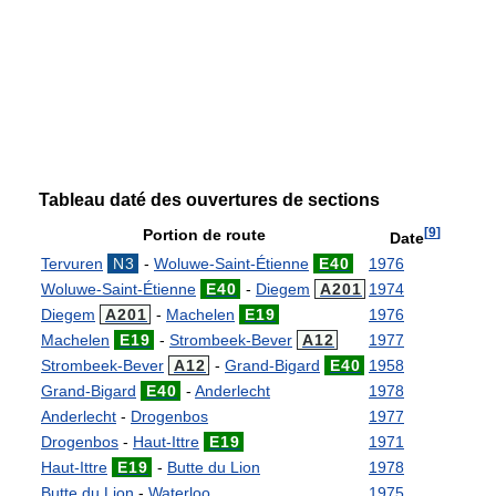
Tableau daté des ouvertures de sections
[
9
]
Portion de route
Date
Tervuren
N3
-
Woluwe-Saint-Étienne
E40
1976
Woluwe-Saint-Étienne
E40
-
Diegem
A201
1974
Diegem
A201
-
Machelen
E19
1976
Machelen
E19
-
Strombeek-Bever
A12
1977
Strombeek-Bever
A12
-
Grand-Bigard
E40
1958
Grand-Bigard
E40
-
Anderlecht
1978
Anderlecht
-
Drogenbos
1977
Drogenbos
-
Haut-Ittre
E19
1971
Haut-Ittre
E19
-
Butte du Lion
1978
Butte du Lion
-
Waterloo
1975