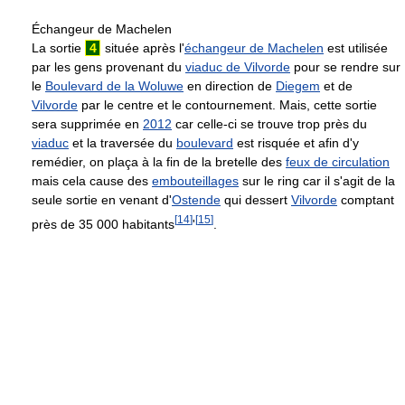
Échangeur de Machelen
La sortie
4
située après l'
échangeur de Machelen
est utilisée
par les gens provenant du
viaduc de Vilvorde
pour se rendre sur
le
Boulevard de la Woluwe
en direction de
Diegem
et de
Vilvorde
par le centre et le contournement. Mais, cette sortie
sera supprimée en
2012
car celle-ci se trouve trop près du
viaduc
et la traversée du
boulevard
est risquée et afin d'y
remédier, on plaça à la fin de la bretelle des
feux de circulation
mais cela cause des
embouteillages
sur le ring car il s'agit de la
seule sortie en venant d'
Ostende
qui dessert
Vilvorde
comptant
[
14
]
[
15
]
près de 35 000 habitants
'
.