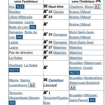
vers l'extérieur
vers l'intérieur
Ittre
N28
Haut-Ittre
Charleroi
,
Mons
A7
Nivelles
23
Ophain
Braine-l'Alleud
Lillois-Witterzée
24
Braine-l'Alleud
Genappe
,
Lasne
,
Braine-l'Alleud
Butte du Lion
N5
Genappe
,
Butte du
Mont-Saint-Jean
,
25
Genappe
Lion
N5
Braine-l'Alleud
Lasne
26
Genappe
Mont-Saint-Jean
Lasne
27
Waterloo
Waterloo
Pas de direction
28
Waterloo
Waterloo
La Hulpe
Waterloo
Bruxelles
(
Watermael-
Hoeilaart
,
La Hulpe
Boitsfort
,
Uccle
)
N275
N275
Bruxelles
(
Auderghem
,
Wavre
,
Namur
,
Carrefour
Watermael-Boitsfort
)
Luxembourg
A4
Léonard
A4
Tervuren
,
1
Bruxelles
(
Woluwe-
Wezembeek-Oppem
Tervuren
/
Quatre-
Saint-Pierre
)
N3
N3
Bras