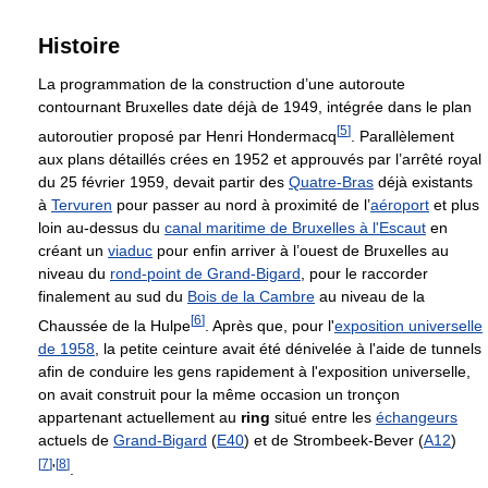
Histoire
La programmation de la construction d’une autoroute
contournant Bruxelles date déjà de 1949, intégrée dans le plan
[
5
]
autoroutier proposé par Henri Hondermacq
. Parallèlement
aux plans détaillés crées en 1952 et approuvés par l’arrêté royal
du 25 février 1959, devait partir des
Quatre-Bras
déjà existants
à
Tervuren
pour passer au nord à proximité de l’
aéroport
et plus
loin au-dessus du
canal maritime de Bruxelles à l'Escaut
en
créant un
viaduc
pour enfin arriver à l’ouest de Bruxelles au
niveau du
rond-point de Grand-Bigard
, pour le raccorder
finalement au sud du
Bois de la Cambre
au niveau de la
[
6
]
Chaussée de la Hulpe
. Après que, pour l'
exposition universelle
de 1958
, la petite ceinture avait été dénivelée à l'aide de tunnels
afin de conduire les gens rapidement à l'exposition universelle,
on avait construit pour la même occasion un tronçon
appartenant actuellement au
ring
situé entre les
échangeurs
actuels de
Grand-Bigard
(
E40
) et de Strombeek-Bever (
A12
)
[
7
]
[
8
]
'
.