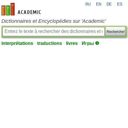
RU
EN
DE
ES
fr-academic.com
Dictionnaires et Encyclopédies sur 'Academic'
Recherche!
interprétations
traductions
livres
Игры ⚽