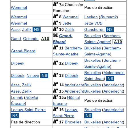
7a
Chaussée
Wemmel
Pas de direction
Romaine
Wemmel
8
Wemmel
Laeken
(
Bruparck
)
Wemmel
9
Jette
Jette
VUB
Asse
,
Zellik
N9
10
Zellik
Ganshoren
N9
Grand-
Bruxelles
(
Berchem-
Gand
,
Ostende
A10
Bigard
Sainte-Agathe
)
A10
11
Berchem-
Bruxelles
(
Berchem-
Grand-Bigard
Sainte-Agathe
Sainte-Agathe
)
Bruxelles
(
Berchem-
Dilbeek
12
Dilbeek
Sainte-Agathe
)
Bruxelles
(
Molenbeek-
Dilbeek
,
Ninove
N8
13
Dilbeek
Saint-Jean
)
N8
Asse
,
Zellik
14
Anderlecht
Bruxelles
(
Anderlecht
)
Asse
,
Zellik
15
Anderlecht
Bruxelles
(
Anderlecht
)
Lennik
(
Hôpital
15a
Hôpital
Pas de direction
Érasme
)
Erasme
Leeuw-Saint-Pierre
16
Leeuw-
Bruxelles
(
Anderlecht
)
N6
Saint-Pierre
N6
Pas de direction
17
Bruxelles
Bruxelles
(
Anderlecht
)