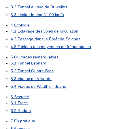
3.2
Tunnel au sud de Bruxelles
3.3
Limiter le ring à 100 km/h
4
Écologie
4.1
Éclairage des voies de circulation
4.2
Passage dans la Forêt de Soignes
4.3
Tableau des moyennes de fréquentation
5
Ouvrages remarquables
5.1
Tunnel Léonard
5.2
Tunnel Quatre-Bras
5.3
Viaduc de Vilvorde
5.4
Viaduc de Wauthier-Braine
6
Sécurité
6.1
Tracé
6.2
Radars
7
En pratique
8
Annexes