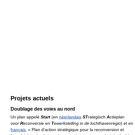
Projets actuels
Doublage des voies au nord
Un plan appelé
Start
(en
néerlandais
ST
rategisch
A
ctieplan
voor
R
econversie en
T
ewerkstelling in de luchthavenregio
) et en
français
, « Plan d'action stratégique pour la reconversion et