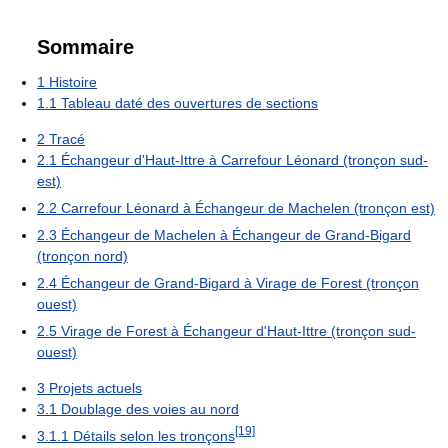
Sommaire
1
Histoire
1.1
Tableau daté des ouvertures de sections
2
Tracé
2.1
Échangeur d'Haut-Ittre à Carrefour Léonard (tronçon sud-
est)
2.2
Carrefour Léonard à Échangeur de Machelen (tronçon est)
2.3
Échangeur de Machelen à Échangeur de Grand-Bigard
(tronçon nord)
2.4
Échangeur de Grand-Bigard à Virage de Forest (tronçon
ouest)
2.5
Virage de Forest à Échangeur d'Haut-Ittre (tronçon sud-
ouest)
3
Projets actuels
3.1
Doublage des voies au nord
[19]
3.1.1
Détails selon les tronçons