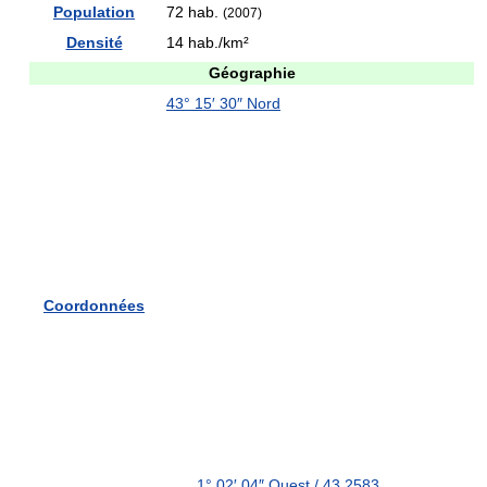
Population
72 hab.
(2007)
Densité
14 hab./km²
Géographie
43° 15′ 30″ Nord
Coordonnées
1° 02′ 04″ Ouest
/
43.2583
,