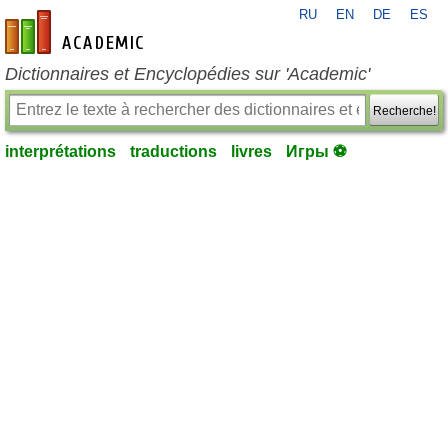
RU
EN
DE
ES
fr-academic.com
Dictionnaires et Encyclopédies sur 'Academic'
Recherche!
interprétations
traductions
livres
Игры ⚽