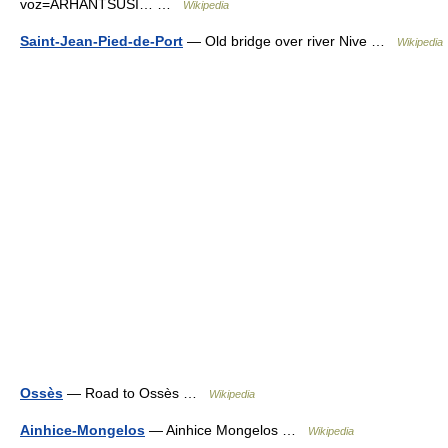
voz=ARHANTSUSI… …
Wikipedia
Saint-Jean-Pied-de-Port
— Old bridge over river Nive …
Wikipedia
Ossès
— Road to Ossès …
Wikipedia
Ainhice-Mongelos
— Ainhice Mongelos …
Wikipedia