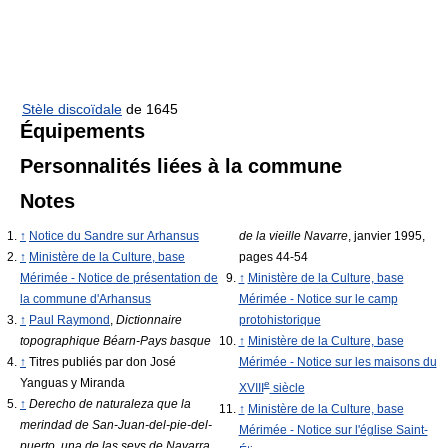
Stèle discoïdale
de 1645
Équipements
Personnalités liées à la commune
Notes
↑
Notice du Sandre sur Arhansus
de la vieille Navarre
, janvier 1995,
↑
Ministère de la Culture, base
pages 44-54
Mérimée - Notice de présentation de
↑
Ministère de la Culture, base
la commune d'Arhansus
Mérimée - Notice sur le camp
↑
Paul Raymond
,
Dictionnaire
protohistorique
topographique Béarn-Pays basque
↑
Ministère de la Culture, base
↑
Titres publiés par don José
Mérimée - Notice sur les maisons du
Yanguas y Miranda
e
XVIII
siècle
↑
Derecho de naturaleza que la
↑
Ministère de la Culture, base
merindad de San-Juan-del-pie-del-
Mérimée - Notice sur l'église Saint-
puerto, una de las seys de Navarra,