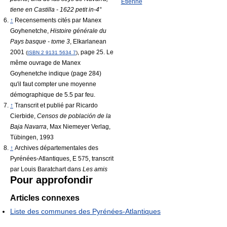
Étienne
tiene en Castilla - 1622 petit in-4°
↑
Recensements cités par
Manex
Goyhenetche,
Histoire générale du
Pays basque - tome 3
, Elkarlanean
2001
, page 25. Le
(
ISBN
2 9131 5634 7
)
même ouvrage de Manex
Goyhenetche indique (page 284)
qu'il faut compter une moyenne
démographique de 5.5 par feu.
↑
Transcrit et publié par Ricardo
Cierbide,
Censos de población de la
Baja Navarra
, Max Niemeyer Verlag,
Tübingen, 1993
↑
Archives départementales des
Pyrénées-Atlantiques, E 575, transcrit
par Louis Baratchart dans
Les amis
Pour approfondir
Articles connexes
Liste des communes des Pyrénées-Atlantiques