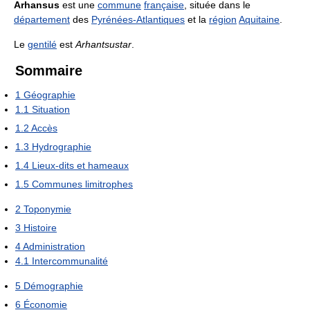
Arhansus
est une
commune
française
, située dans le
département
des
Pyrénées-Atlantiques
et la
région
Aquitaine
.
Le
gentilé
est
Arhantsustar
.
Sommaire
1
Géographie
1.1
Situation
1.2
Accès
1.3
Hydrographie
1.4
Lieux-dits et hameaux
1.5
Communes limitrophes
2
Toponymie
3
Histoire
4
Administration
4.1
Intercommunalité
5
Démographie
6
Économie