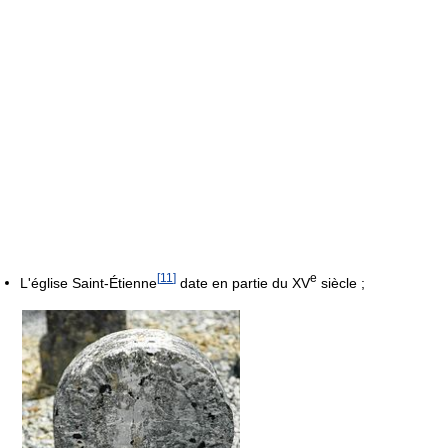
[
11
]
e
L'église Saint-Étienne
date en partie du XV
siècle ;