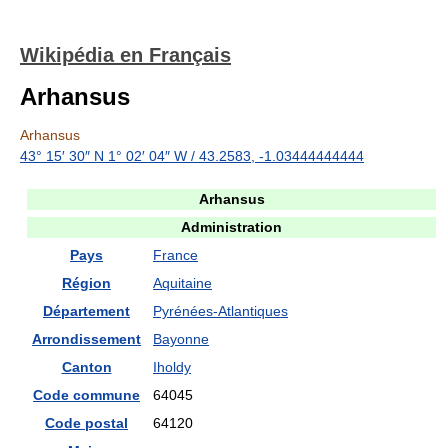
Wikipédia en Français
Arhansus
Arhansus
43° 15′ 30″ N
1° 02′ 04″ W
/
43.2583
,
-1.03444444444
Arhansus
Administration
Pays
France
Région
Aquitaine
Département
Pyrénées-Atlantiques
Arrondissement
Bayonne
Canton
Iholdy
Code commune
64045
Code postal
64120