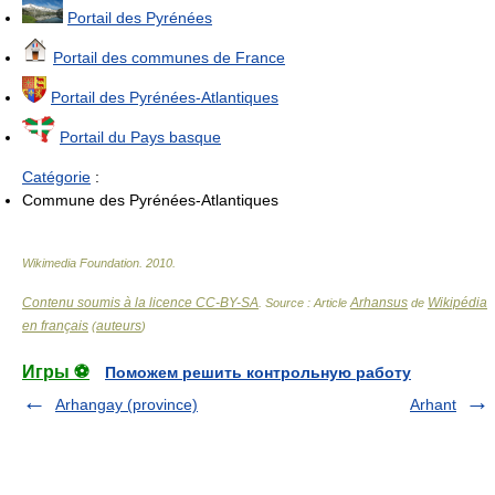
Portail des Pyrénées
Portail des communes de France
Portail des Pyrénées-Atlantiques
Portail du Pays basque
Catégorie
:
Commune des Pyrénées-Atlantiques
Wikimedia Foundation
.
2010
.
Contenu soumis à la licence CC-BY-SA
Arhansus
Wikipédia
. Source : Article
de
en français
auteurs
(
)
Игры ⚽
Поможем решить контрольную работу
Arhangay (province)
Arhant