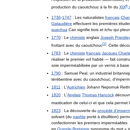
e
production
du
caoutchouc
à
la
fin
du
XIX
1736
-
1747
:
Les
naturalistes
français
Char
Gataudière
effectuent
les
premières
étude
quechua
Cao
signifie
bois
et
tchu
qui
pleur
1770
:
Le
chimiste
anglais
Joseph
Priestle
[
1
]
frottant
avec
du
caoutchouc
.
Cette
décou
1783
:
Le
chimiste
français
Jacques
Charl
réaliser
le
premier
vol
habité
—
fait
constru
soie
imperméabilisée
par
un
vernis
à
base
1790
:
Samuel
Peal
,
un
industriel
britanni
térébentine
avec
du
caoutchouc
,
d
'
impermé
1811
:
L
'
Autrichien
Johann
Nepomuk
Reith
1820
:
L
'
Anglais
Thomas
Hancock
découv
mastication
de
celui
-
ci
et
que
cela
permet
1823
:
La
découverte
du
procédé
d
’
imperm
solvant
(
du
naphte
porté
à
ébullition
)
perm
confectionner
les
premiers
imperméables
.
en
Grande
-
Bretagne
synonyme
du
mot
«