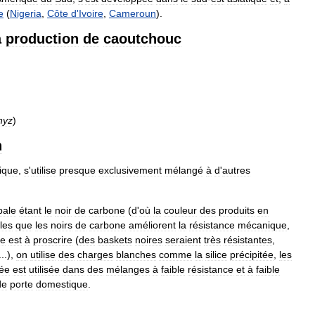
e
(
Nigeria
,
Côte
d
'
Ivoire
,
Cameroun
).
a
production
de
caoutchouc
hyz
)
n
ique
,
s
'
utilise
presque
exclusivement
mélangé
à
d
'
autres
pale
étant
le
noir
de
carbone
(
d
'
où
la
couleur
des
produits
en
lles
que
les
noirs
de
carbone
améliorent
la
résistance
mécanique
,
re
est
à
proscrire
(
des
baskets
noires
seraient
très
résistantes
,
...),
on
utilise
des
charges
blanches
comme
la
silice
précipitée
,
les
ée
est
utilisée
dans
des
mélanges
à
faible
résistance
et
à
faible
de
porte
domestique
.