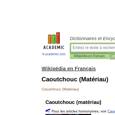
Dictionnaires et Ency
fr-academic.com
Wikipédia en Français
i
Wikipédia en Français
Caoutchouc (Matériau)
Caoutchouc
(
Matériau
)
Caoutchouc
(
matériau
)
Pour
les
articles
homonymes
,
voir
Cao