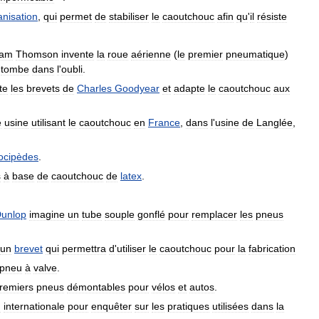
anisation
,
qui
permet
de
stabiliser
le
caoutchouc
afin
qu
'
il
résiste
iam
Thomson
invente
la
roue
aérienne
(
le
premier
pneumatique
)
,
tombe
dans
l
'
oubli
.
te
les
brevets
de
Charles
Goodyear
et
adapte
le
caoutchouc
aux
e
usine
utilisant
le
caoutchouc
en
France
,
dans
l
'
usine
de
Langlée
,
ocipèdes
.
s
à
base
de
caoutchouc
de
latex
.
unlop
imagine
un
tube
souple
gonflé
pour
remplacer
les
pneus
un
brevet
qui
permettra
d
'
utiliser
le
caoutchouc
pour
la
fabrication
pneu
à
valve
.
remiers
pneus
démontables
pour
vélos
et
autos
.
n
internationale
pour
enquêter
sur
les
pratiques
utilisées
dans
la