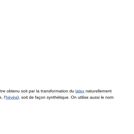
tre
obtenu
soit
par
la
transformation
du
latex
naturellement
e
,
l
'
hévéa
),
soit
de
façon
synthétique
.
On
utilise
aussi
le
nom