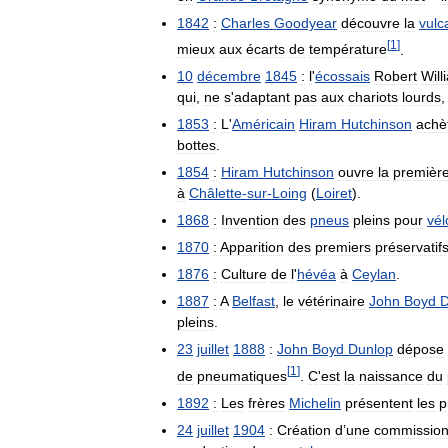
1842
:
Charles
Goodyear
découvre
la
vulc
[
1
]
mieux
aux
écarts
de
température
.
10
décembre
1845
:
l
'
écossais
Robert
Will
qui
,
ne
s
'
adaptant
pas
aux
chariots
lourds
1853
:
L
'
Américain
Hiram
Hutchinson
achè
bottes
.
1854
:
Hiram
Hutchinson
ouvre
la
premièr
à
Châlette
-
sur
-
Loing
(
Loiret
).
1868
:
Invention
des
pneus
pleins
pour
vél
1870
:
Apparition
des
premiers
préservatif
1876
:
Culture
de
l
'
hévéa
à
Ceylan
.
1887
:
A
Belfast
,
le
vétérinaire
John
Boyd
D
pleins
.
23
juillet
1888
:
John
Boyd
Dunlop
dépose
[
1
]
de
pneumatiques
.
C
'
est
la
naissance
du
1892
:
Les
frères
Michelin
présentent
les
p
24
juillet
1904
:
Création
d
’
une
commissio