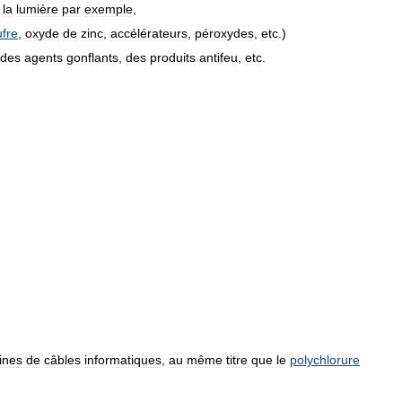
la
lumière
par
exemple
,
fre
,
oxyde
de
zinc
,
accélérateurs
,
péroxydes
,
etc
.)
des
agents
gonflants
,
des
produits
antifeu
,
etc
.
ines
de
câbles
informatiques
,
au
même
titre
que
le
polychlorure