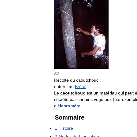
Récolte
du
caoutchouc
naturel
au
Brésil
.
Le
caoutchouc
est
un
matériau
qui
peut
ê
sécrété
par
certains
végétaux
(
par
exempl
d
'
élastomère
.
Sommaire
1
Histoire
2
Modes
de
fabrication