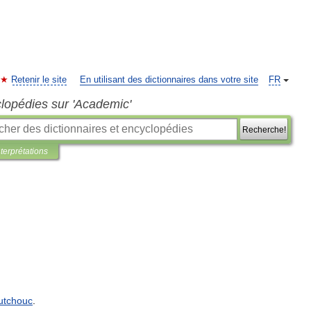
Retenir le site
En utilisant des dictionnaires dans votre site
FR
clopédies sur 'Academic'
Recherche!
nterprétations
utchouc
.