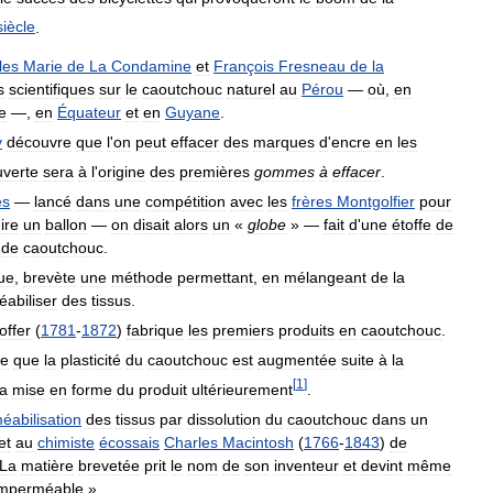
siècle
.
les
Marie
de
La
Condamine
et
François
Fresneau
de
la
s
scientifiques
sur
le
caoutchouc
naturel
au
Pérou
—
où
,
en
e
—,
en
Équateur
et
en
Guyane
.
y
découvre
que
l
'
on
peut
effacer
des
marques
d
'
encre
en
les
verte
sera
à
l
'
origine
des
premières
gommes
à
effacer
.
es
—
lancé
dans
une
compétition
avec
les
frères
Montgolfier
pour
ire
un
ballon
—
on
disait
alors
un
«
globe
» —
fait
d
'
une
étoffe
de
de
caoutchouc
.
que
,
brevète
une
méthode
permettant
,
en
mélangeant
de
la
abiliser
des
tissus
.
offer
(
1781
-
1872
)
fabrique
les
premiers
produits
en
caoutchouc
.
re
que
la
plasticité
du
caoutchouc
est
augmentée
suite
à
la
[
1
]
la
mise
en
forme
du
produit
ultérieurement
.
éabilisation
des
tissus
par
dissolution
du
caoutchouc
dans
un
et
au
chimiste
écossais
Charles
Macintosh
(
1766
-
1843
)
de
La
matière
brevetée
prit
le
nom
de
son
inventeur
et
devint
même
imperméable
».