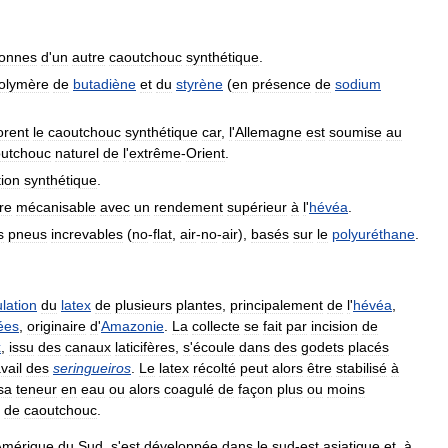
tonnes
d
'
un
autre
caoutchouc
synthétique
.
olymère
de
butadiène
et
du
styrène
(
en
présence
de
sodium
orent
le
caoutchouc
synthétique
car
,
l
'
Allemagne
est
soumise
au
utchouc
naturel
de
l
'
extrême
-
Orient
.
ion
synthétique
.
re
mécanisable
avec
un
rendement
supérieur
à
l
'
hévéa
.
s
pneus
increvables
(
no
-
flat
,
air
-
no
-
air
),
basés
sur
le
polyuréthane
.
lation
du
latex
de
plusieurs
plantes
,
principalement
de
l
'
hévéa
,
ées
,
originaire
d
'
Amazonie
.
La
collecte
se
fait
par
incision
de
x
,
issu
des
canaux
laticifères
,
s
'
écoule
dans
des
godets
placés
avail
des
seringueiros
.
Le
latex
récolté
peut
alors
être
stabilisé
à
sa
teneur
en
eau
ou
alors
coagulé
de
façon
plus
ou
moins
de
caoutchouc
.
Amérique
du
Sud
,
s
'
est
développée
dans
le
sud
-
est
asiatique
et
,
à