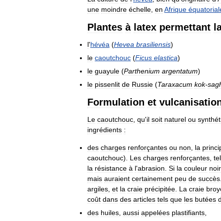
une
moindre
échelle
,
en
Afrique
équatorial
Plantes
à
latex
permettant
l
l
'
hévéa
(
Hevea
brasiliensis
)
le
caoutchouc
(
Ficus
elastica
)
le
guayule
(
Parthenium
argentatum
)
le
pissenlit
de
Russie
(
Taraxacum
kok
-
sag
Formulation
et
vulcanisatio
Le
caoutchouc
,
qu
'
il
soit
naturel
ou
synthét
ingrédients
:
des
charges
renforçantes
ou
non
,
la
princi
caoutchouc
).
Les
charges
renforçantes
,
te
la
résistance
à
l
'
abrasion
.
Si
la
couleur
noi
mais
auraient
certainement
peu
de
succès
argiles
,
et
la
craie
précipitée
.
La
craie
broy
coût
dans
des
articles
tels
que
les
butées
des
huiles
,
aussi
appelées
plastifiants
,