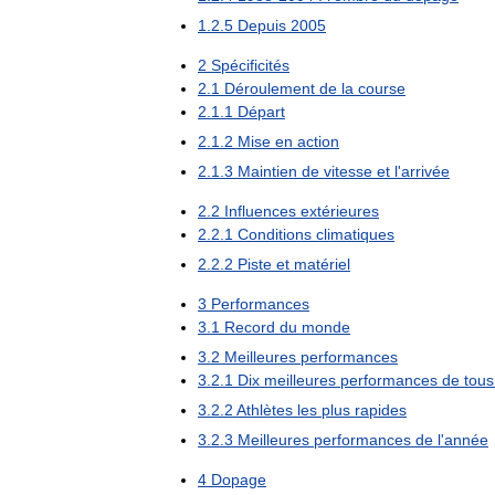
1
.
2
.
5
Depuis
2005
2
Spécificités
2
.
1
Déroulement
de
la
course
2
.
1
.
1
Départ
2
.
1
.
2
Mise
en
action
2
.
1
.
3
Maintien
de
vitesse
et
l
'
arrivée
2
.
2
Influences
extérieures
2
.
2
.
1
Conditions
climatiques
2
.
2
.
2
Piste
et
matériel
3
Performances
3
.
1
Record
du
monde
3
.
2
Meilleures
performances
3
.
2
.
1
Dix
meilleures
performances
de
tous
3
.
2
.
2
Athlètes
les
plus
rapides
3
.
2
.
3
Meilleures
performances
de
l
'
année
4
Dopage