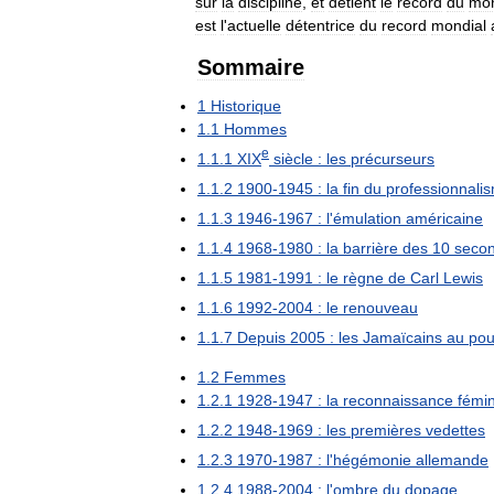
sur
la
discipline
,
et
détient
le
record
du
mo
est
l
'
actuelle
détentrice
du
record
mondial
Sommaire
1
Historique
1
.
1
Hommes
e
1
.
1
.
1
XIX
siècle
:
les
précurseurs
1
.
1
.
2
1900
-
1945
:
la
fin
du
professionnali
1
.
1
.
3
1946
-
1967
:
l
'
émulation
américaine
1
.
1
.
4
1968
-
1980
:
la
barrière
des
10
seco
1
.
1
.
5
1981
-
1991
:
le
règne
de
Carl
Lewis
1
.
1
.
6
1992
-
2004
:
le
renouveau
1
.
1
.
7
Depuis
2005
:
les
Jamaïcains
au
pou
1
.
2
Femmes
1
.
2
.
1
1928
-
1947
:
la
reconnaissance
fémi
1
.
2
.
2
1948
-
1969
:
les
premières
vedettes
1
.
2
.
3
1970
-
1987
:
l
'
hégémonie
allemande
1
.
2
.
4
1988
-
2004
:
l
'
ombre
du
dopage