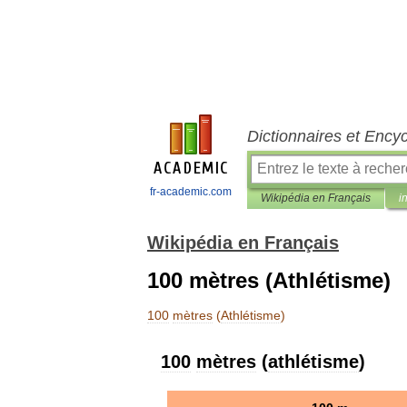
Dictionnaires et Ency
fr-academic.com
Wikipédia en Français
i
Wikipédia en Français
100 mètres (Athlétisme)
100
mètres
(
Athlétisme
)
100
mètres
(
athlétisme
)