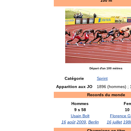
100
m
Départ
d
'
un
100
mètres
Catégorie
Sprint
Apparition
aux
JO
1896
(
hommes
) ;
Records
du
monde
Hommes
Fe
9
s
58
10
Usain
Bolt
Florence
Gr
16
août
2009
,
Berlin
16
juillet
198
Champions
en
titre