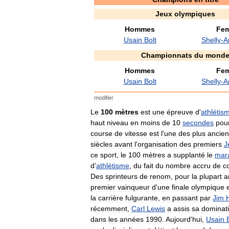
Jeux
olympiques
Hommes
Fe
Usain
Bolt
Shelly
-
A
Championnats
du
mond
Hommes
Fe
Usain
Bolt
Shelly
-
A
modifier
Le
100
mètres
est
une
épreuve
d
'
athlétis
haut
niveau
en
moins
de
10
secondes
pou
course
de
vitesse
est
l
'
une
des
plus
ancie
siècles
avant
l
'
organisation
des
premiers
J
ce
sport
,
le
100
mètres
a
supplanté
le
mar
d
’
athlétisme
,
du
fait
du
nombre
accru
de
c
Des
sprinteurs
de
renom
,
pour
la
plupart
a
premier
vainqueur
d
'
une
finale
olympique
la
carrière
fulgurante
,
en
passant
par
Jim
récemment
,
Carl
Lewis
a
assis
sa
dominat
dans
les
années
1990
.
Aujourd
'
hui
,
Usain