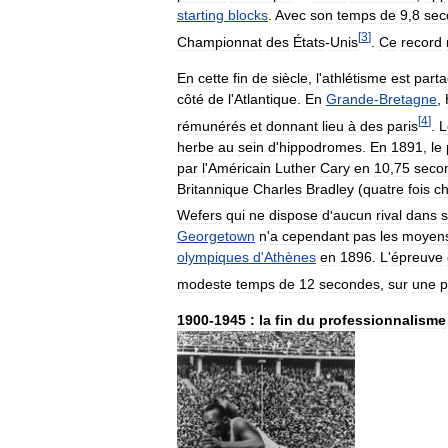
starting
blocks
.
Avec
son
temps
de
9
,
8
sec
[
3
]
Championnat
des
États
-
Unis
.
Ce
record
En
cette
fin
de
siècle
,
l
'
athlétisme
est
part
côté
de
l
'
Atlantique
.
En
Grande
-
Bretagne
,
[
4
]
rémunérés
et
donnant
lieu
à
des
paris
.
L
herbe
au
sein
d
'
hippodromes
.
En
1891
,
le
par
l
'
Américain
Luther
Cary
en
10
,
75
seco
Britannique
Charles
Bradley
(
quatre
fois
c
Wefers
qui
ne
dispose
d
'
aucun
rival
dans
Georgetown
n
'
a
cependant
pas
les
moyen
olympiques
d
'
Athènes
en
1896
.
L
'
épreuve
modeste
temps
de
12
secondes
,
sur
une
p
1900
-
1945
:
la
fin
du
professionnalisme