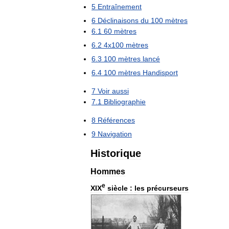
5
Entraînement
6
Déclinaisons
du
100
mètres
6
.
1
60
mètres
6
.
2
4x100
mètres
6
.
3
100
mètres
lancé
6
.
4
100
mètres
Handisport
7
Voir
aussi
7
.
1
Bibliographie
8
Références
9
Navigation
Historique
Hommes
e
XIX
siècle
:
les
précurseurs