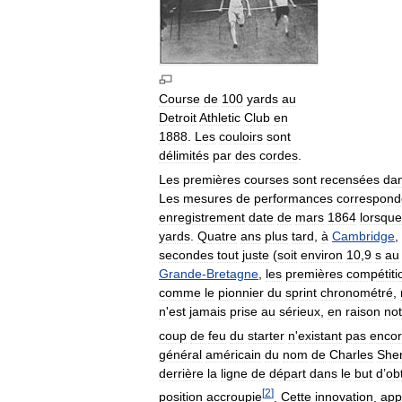
Course
de
100
yards
au
Detroit
Athletic
Club
en
1888
.
Les
couloirs
sont
délimités
par
des
cordes
.
Les
premières
courses
sont
recensées
da
Les
mesures
de
performances
correspond
enregistrement
date
de
mars
1864
lorsque
yards
.
Quatre
ans
plus
tard
,
à
Cambridge
,
secondes
tout
juste
(
soit
environ
10
,
9
s
au
Grande
-
Bretagne
,
les
premières
compétiti
comme
le
pionnier
du
sprint
chronométré
,
n
'
est
jamais
prise
au
sérieux
,
en
raison
no
coup
de
feu
du
starter
n
'
existant
pas
enco
général
américain
du
nom
de
Charles
Sheri
derrière
la
ligne
de
départ
dans
le
but
d
’
ob
[
2
]
position
accroupie
.
Cette
innovation
,
app