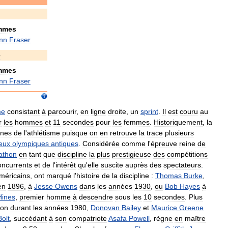
mmes
nn
Fraser
e
mmes
nn
Fraser
me
consistant
à
parcourir
,
en
ligne
droite
,
un
sprint
.
Il
est
couru
au
r
les
hommes
et
11
secondes
pour
les
femmes
.
Historiquement
,
la
nnes
de
l
'
athlétisme
puisque
on
en
retrouve
la
trace
plusieurs
eux
olympiques
antiques
.
Considérée
comme
l
'
épreuve
reine
de
athon
en
tant
que
discipline
la
plus
prestigieuse
des
compétitions
oncurrents
et
de
l
'
intérêt
qu
'
elle
suscite
auprès
des
spectateurs
.
méricains
,
ont
marqué
l
'
histoire
de
la
discipline
:
Thomas
Burke
,
en
1896
,
à
Jesse
Owens
dans
les
années
1930
,
ou
Bob
Hayes
à
Hines
,
premier
homme
à
descendre
sous
les
10
secondes
.
Plus
ion
durant
les
années
1980
,
Donovan
Bailey
et
Maurice
Greene
Bolt
,
succédant
à
son
compatriote
Asafa
Powell
,
règne
en
maître