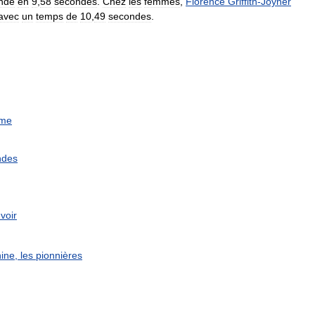
nde
en
9
,
58
secondes
.
Chez
les
femmes
,
Florence
Griffith
-
Joyner
avec
un
temps
de
10
,
49
secondes
.
sme
ndes
voir
nine
,
les
pionnières