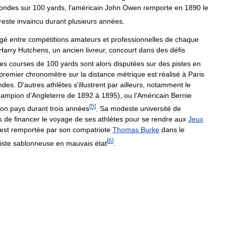
ondes
sur
100
yards
,
l
'
américain
John
Owen
remporte
en
1890
le
reste
invaincu
durant
plusieurs
années
.
agé
entre
compétitions
amateurs
et
professionnelles
de
chaque
Harry
Hutchens
,
un
ancien
livreur
,
concourt
dans
des
défis
es
courses
de
100
yards
sont
alors
disputées
sur
des
pistes
en
premier
chronomètre
sur
la
distance
métrique
est
réalisé
à
Paris
ndes
.
D
'
autres
athlètes
s
'
illustrent
par
ailleurs
,
notamment
le
hampion
d
'
Angleterre
de
1892
à
1895
),
ou
l
'
Américain
Bernie
[
5
]
son
pays
durant
trois
années
.
Sa
modeste
université
de
s
de
financer
le
voyage
de
ses
athlètes
pour
se
rendre
aux
Jeux
est
remportée
par
son
compatriote
Thomas
Burke
dans
le
[
6
]
iste
sablonneuse
en
mauvais
état
.