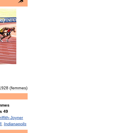
1928
(
femmes
)
mmes
s
49
iffith
-
Joyner
8
,
Indianapolis