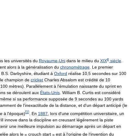
e
ns
les
universités
du
Royaume
-
Uni
dans
le
milieu
du
XIX
siècle
.
ent
alors
à
la
généralisation
du
chronométrage
.
Le
premier
B
.
S
.
Darbyshire
,
étudiant
à
Oxford
réalise
10
,
5
secondes
sur
100
le
champion
de
cricket
Charles
Absalom
est
crédité
de
10
100
mètres
).
Parallèlement
à
l
'
émulation
naissante
du
sprint
en
ons
se
déroulent
aux
États
-
Unis
.
William
B
.
Curtis
est
considéré
même
si
sa
performance
supposée
de
9
secondes
au
100
yards
tamment
de
l
'
inexactitude
de
la
distance
,
et
d
'
un
départ
anticipé
(
le
[
1
]
re
à
l
'
époque
)
.
En
1887
,
lors
d
'
une
compétition
universitaire
,
un
ll
innove
dans
la
discipline
en
creusant
légèrement
la
piste
tenir
une
meilleure
impulsion
au
démarrage
après
un
départ
en
elée
alors
le
«
crouch
start
»
est
à
l
’
origine
de
l
’
invention
du