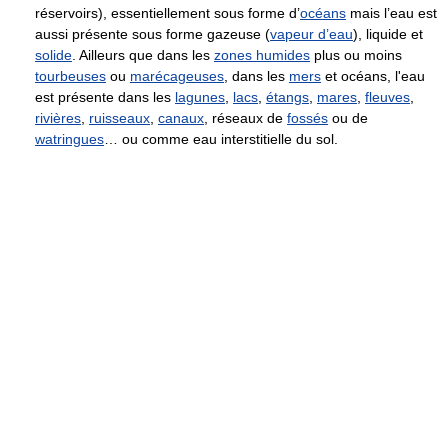
réservoirs), essentiellement sous forme d’
océans
mais l’eau est
aussi présente sous forme gazeuse (
vapeur d’eau
), liquide et
solide
. Ailleurs que dans les
zones humides
plus ou moins
tourbeuses
ou
marécageuses
, dans les
mers
et océans, l'eau
est présente dans les
lagunes
,
lacs
,
étangs
,
mares
,
fleuves
,
rivières
,
ruisseaux
,
canaux
, réseaux de
fossés
ou de
watringues
… ou comme eau interstitielle du sol.