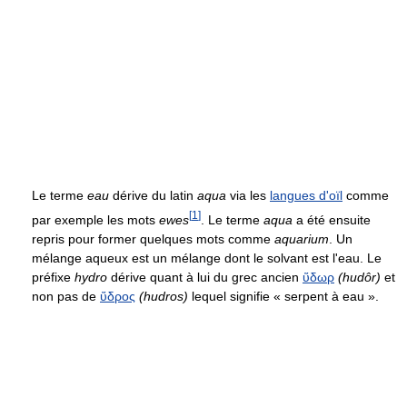
Le terme
eau
dérive du latin
aqua
via les
langues d'oïl
comme
[
1
]
par exemple les mots
ewes
. Le terme
aqua
a été ensuite
repris pour former quelques mots comme
aquarium
. Un
mélange aqueux est un mélange dont le solvant est l'eau. Le
préfixe
hydro
dérive quant à lui du grec ancien
ὕδωρ
(hudôr)
et
non pas de
ὕδρος
(hudros)
lequel signifie
« serpent à eau »
.