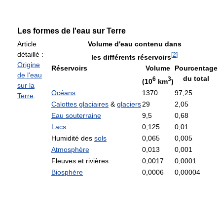
Les formes de l'eau sur Terre
Article
Volume d'eau contenu dans
détaillé :
[
2
]
les différents réservoirs
Origine
Réservoirs
Volume
Pourcentage
de l'eau
du total
6
3
(10
km
)
sur la
Océans
1370
97,25
Terre
.
Calottes glaciaires
&
glaciers
29
2,05
Eau souterraine
9,5
0,68
Lacs
0,125
0,01
Humidité des
sols
0,065
0,005
Atmosphère
0,013
0,001
Fleuves et rivières
0,0017
0,0001
Biosphère
0,0006
0,00004