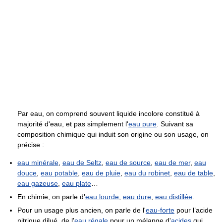
Par eau, on comprend souvent liquide incolore constitué à
majorité d'eau, et pas simplement l'
eau pure
. Suivant sa
composition chimique qui induit son origine ou son usage, on
précise :
eau minérale
,
eau de Seltz
,
eau de source
,
eau de mer
,
eau
douce
,
eau potable
,
eau de pluie
,
eau du robinet
,
eau de table
,
eau gazeuse
,
eau plate
…
En chimie, on parle d'
eau lourde
,
eau dure
,
eau distillée
.
Pour un usage plus ancien, on parle de l'
eau-forte
pour l’acide
nitrique dilué, de l'
eau régale
pour un mélange d'
acides
qui