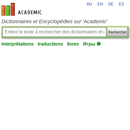
RU
EN
DE
ES
fr-academic.com
Dictionnaires et Encyclopédies sur 'Academic'
Recherche!
interprétations
traductions
livres
Игры ⚽