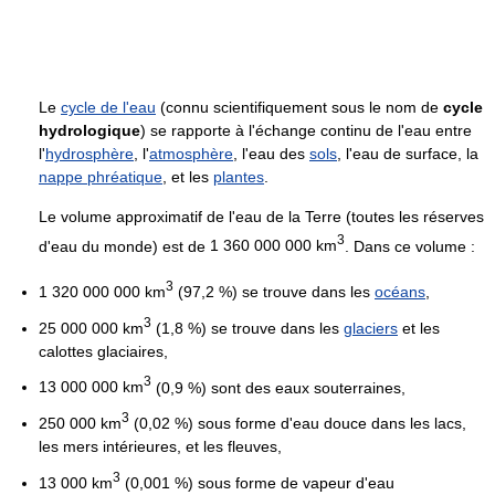
Le
cycle de l'eau
(connu scientifiquement sous le nom de
cycle
hydrologique
) se rapporte à l'échange continu de l'eau entre
l'
hydrosphère
, l'
atmosphère
, l'eau des
sols
, l'eau de surface, la
nappe phréatique
, et les
plantes
.
Le volume approximatif de l'eau de la Terre (toutes les réserves
3
d'eau du monde) est de
1 360 000 000 km
. Dans ce volume :
3
1 320 000 000 km
(
97,2 %
) se trouve dans les
océans
,
3
25 000 000 km
(
1,8 %
) se trouve dans les
glaciers
et les
calottes glaciaires,
3
13 000 000 km
(
0,9 %
) sont des eaux souterraines,
3
250 000 km
(
0,02 %
) sous forme d'eau douce dans les lacs,
les mers intérieures, et les fleuves,
3
13 000 km
(
0,001 %
) sous forme de vapeur d'eau