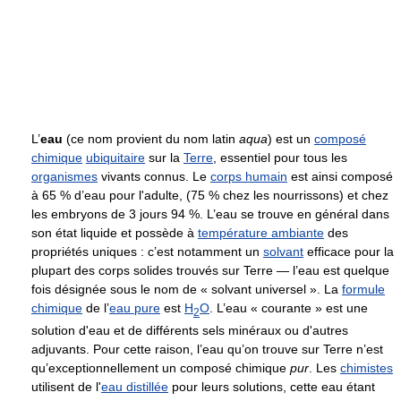
L’
eau
(ce nom provient du nom latin
aqua
) est un
composé
chimique
ubiquitaire
sur la
Terre
, essentiel pour tous les
organismes
vivants connus. Le
corps humain
est ainsi composé
à
65 %
d’eau pour l'adulte, (
75 %
chez les nourrissons) et chez
les embryons de 3 jours
94 %
. L’eau se trouve en général dans
son état liquide et possède à
température ambiante
des
propriétés uniques : c’est notamment un
solvant
efficace pour la
plupart des corps solides trouvés sur Terre — l’eau est quelque
fois désignée sous le nom de « solvant universel ». La
formule
chimique
de l’
eau pure
est
H
O
. L’eau « courante » est une
2
solution d'eau et de différents sels minéraux ou d'autres
adjuvants. Pour cette raison, l’eau qu’on trouve sur Terre n’est
qu’exceptionnellement un composé chimique
pur
. Les
chimistes
utilisent de l'
eau distillée
pour leurs solutions, cette eau étant