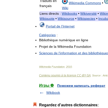
Traduits
en
Wikimedia
Commons
•
français
Wiki
Liens
directs
:
Wikibooks
•
Wikiversité
•
Wiki
Wikiquote
•
Wikisource
•
Wikispecies
•
Incub
Portail
de
l
’
Internet
Catégories
:
Bibliothèque
numérique
en
ligne
Projet
de
la
Wikimedia
Foundation
Sciences
de
l
'
information
et
des
bibliothèque
Wikimedia
Foundation
.
2010
.
Contenu soumis à la licence CC-BY-SA
. Source : Arti
Игры ⚽
Поможем написать реферат
Wikibook
Regardez d'autres dictionnaires: