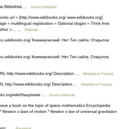
eie Bibliothek …
Deutsch Wikipedia
ks url = [http://www.wikibooks.org/ www.wikibooks.org]
e = multilingual registration = Optional slogan = Think free.
 author =… …
Wikipedia
/ru.wikibooks.org/ Коммерческий: Нет Тип сайта: Открытое
ru.wikibooks.org/ Коммерческий: Нет Тип сайта: Открытое
RL http://www.wikibooks.org/ Description …
Wikipédia en Français
L http://www.wikibooks.org/ Description …
Wikipédia en Français
oks.org/wiki/Hauptseite …
Deutsch Wikipedia
ave a book on the topic of space mathematics.Encyclopedia
 * Newton s laws of motion * Newton s law of universal gravitation
ецепт …
Википедия