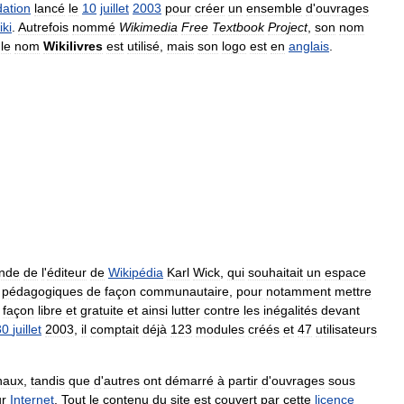
ation
lancé
le
10
juillet
2003
pour
créer
un
ensemble
d
'
ouvrages
iki
.
Autrefois
nommé
Wikimedia
Free
Textbook
Project
,
son
nom
,
le
nom
Wikilivres
est
utilisé
,
mais
son
logo
est
en
anglais
.
nde
de
l
'
éditeur
de
Wikipédia
Karl
Wick
,
qui
souhaitait
un
espace
pédagogiques
de
façon
communautaire
,
pour
notamment
mettre
façon
libre
et
gratuite
et
ainsi
lutter
contre
les
inégalités
devant
30
juillet
2003
,
il
comptait
déjà
123
modules
créés
et
47
utilisateurs
inaux
,
tandis
que
d
'
autres
ont
démarré
à
partir
d
'
ouvrages
sous
ur
Internet
.
Tout
le
contenu
du
site
est
couvert
par
cette
licence