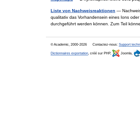
Liste von Nachweisreaktionen
— Nachweisr
qualitativ das Vorhandensein eines Ions oder
durchgeführt werden können. Zum Teil kön
© Academic, 2000-2026
Contactez-nous:
Support techn
Dictionnaires exportation
, créé sur PHP,
Joomla,