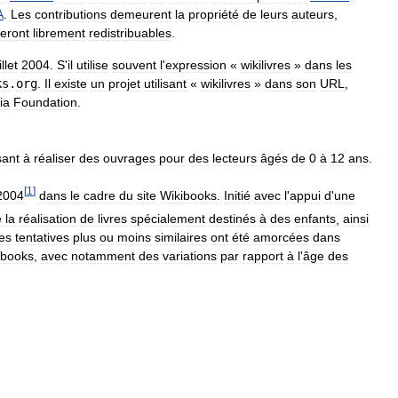
A
.
Les
contributions
demeurent
la
propriété
de
leurs
auteurs
,
teront
librement
redistribuables
.
illet
2004
.
S
'
il
utilise
souvent
l
'
expression
«
wikilivres
»
dans
les
ks
.
org
.
Il
existe
un
projet
utilisant
«
wikilivres
»
dans
son
URL
,
ia
Foundation
.
sant
à
réaliser
des
ouvrages
pour
des
lecteurs
âgés
de
0
à
12
ans
.
[
1
]
2004
dans
le
cadre
du
site
Wikibooks
.
Initié
avec
l
'
appui
d
'
une
e
la
réalisation
de
livres
spécialement
destinés
à
des
enfants
,
ainsi
es
tentatives
plus
ou
moins
similaires
ont
été
amorcées
dans
ibooks
,
avec
notamment
des
variations
par
rapport
à
l
'
âge
des