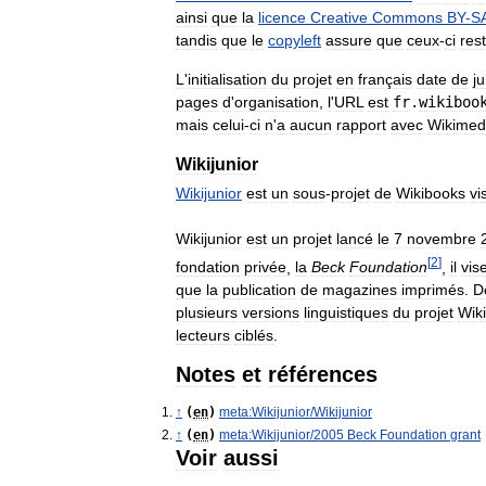
ainsi
que
la
licence
Creative
Commons
BY
-
S
tandis
que
le
copyleft
assure
que
ceux
-
ci
res
L
'
initialisation
du
projet
en
français
date
de
ju
pages
d
'
organisation
,
l
'
URL
est
fr
.
wikiboo
mais
celui
-
ci
n
'
a
aucun
rapport
avec
Wikimed
Wikijunior
Wikijunior
est
un
sous
-
projet
de
Wikibooks
vi
Wikijunior
est
un
projet
lancé
le
7
novembre
[
2
]
fondation
privée
,
la
Beck
Foundation
,
il
vis
que
la
publication
de
magazines
imprimés
.
D
plusieurs
versions
linguistiques
du
projet
Wik
lecteurs
ciblés
.
Notes
et
références
↑
(
en
)
meta:Wikijunior
/
Wikijunior
↑
(
en
)
meta:Wikijunior
/
2005
Beck
Foundation
grant
Voir
aussi