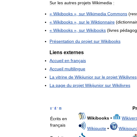
Sur
les
autres
projets
Wikimedia
:
«
Wikibooks
»,
sur
Wikimedia
Commons
(
res
«
Wikibooks
»,
sur
le
Wiktionnaire
(
dictionnai
«
Wikibooks
»,
sur
Wikibooks
(
livres
pédagog
Présentation
du
projet
sur
Wikibooks
Liens
externes
Accueil
en
français
Accueil
multilingue
La
vitrine
de
Wikijunior
sur
le
projet
Wikilivres
La
page
du
projet
Wikijunior
sur
Wikilivres
Pr
v
·
d
·
m
Wikibooks
•
Wikivers
Écrits
en
français
Wikiquote
•
Wikisour