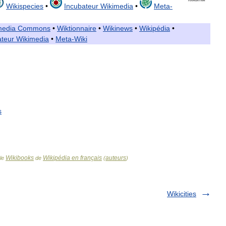
Wikispecies
•
Incubateur
Wikimedia
•
Meta
-
media
Commons
•
Wiktionnaire
•
Wikinews
•
Wikipédia
•
ateur
Wikimedia
•
Meta
-
Wiki
s
Wikibooks
Wikipédia en français
auteurs
cle
de
(
)
Wikicities