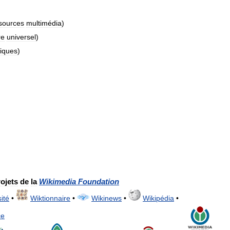
sources
multimédia
)
re
universel
)
iques
)
ojets
de
la
Wikimedia
Foundation
ité
•
Wiktionnaire
•
Wikinews
•
Wikipédia
•
ce