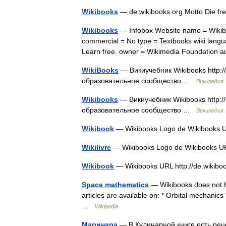
Wikibooks
— de.wikibooks.org Motto Die fr
Wikibooks
— Infobox Website name = Wikiboo
commercial = No type = Textbooks wiki languag
Learn free. owner = Wikimedia Foundation
WikiBooks
— Викиучебник Wikibooks http:/
образовательное сообщество …
Википедия
Wikibooks
— Викиучебник Wikibooks http://
образовательное сообщество …
Википедия
Wikibook
— Wikibooks Logo de Wikibooks U
Wikilivre
— Wikibooks Logo de Wikibooks UR
Wikibook
— Wikibooks URL http://de.wikibo
Space mathematics
— Wikibooks does not h
articles are available on: * Orbital mechanics
…
Wikipedia
Маринара
— В Кулинарной книге есть р