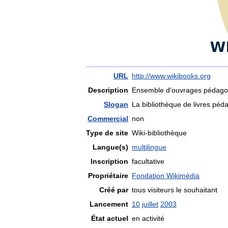
URL
http:
//
www
.
wikibooks
.
org
Description
Ensemble
d
'
ouvrages
pédago
Slogan
La
bibliothèque
de
livres
péda
Commercial
non
Type
de
site
Wiki
-
bibliothèque
Langue
(
s
)
multilingue
Inscription
facultative
Propriétaire
Fondation
Wikimédia
Créé
par
tous
visiteurs
le
souhaitant
Lancement
10
juillet
2003
État
actuel
en
activité