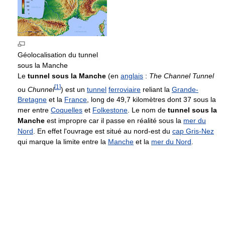
Géolocalisation du tunnel
sous la Manche
Le
tunnel sous la Manche
(en
anglais
:
The Channel Tunnel
[
1
]
ou
Chunnel
) est un
tunnel
ferroviaire
reliant la
Grande-
Bretagne
et la
France
, long de
49,7 kilomètres
dont 37 sous la
mer entre
Coquelles
et
Folkestone
. Le nom de
tunnel sous la
Manche
est impropre car il passe en réalité sous la
mer du
Nord
. En effet l'ouvrage est situé au nord-est du
cap Gris-Nez
qui marque la limite entre la
Manche
et la
mer du Nord
.