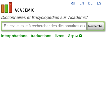
RU
EN
DE
ES
fr-academic.com
Dictionnaires et Encyclopédies sur 'Academic'
Recherche!
interprétations
traductions
livres
Игры ⚽