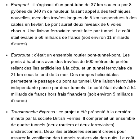
Europont
: il s'agissait d'un pont-tube de
37 km
soutenu par 8
pylônes de
340 m
de hauteur, faisant appel à des techniques
nouvelles, avec des travées longues de
5 km
suspendues à des
câbles en kevlar. Le pont aurait deux niveaux de 6 voies
chacun. Une liaison ferroviaire serait faite par tunnel. Le coût
était évalué à 68 milliards de francs (soit environ 11 milliards
d'euros).
Euroroute
: c'était un ensemble routier pont-tunnel-pont. Les
ponts à haubans avec des travées de
500 mètres
de portée
reliant des îles artificielles à la côte, et un tunnel ferroviaire de
21 km
sous le fond de la mer. Des rampes hélicoïdales
permettent le passage du pont au tunnel. Une liaison ferroviaire
indépendante passe par deux tunnels. Le coût était évalué à 54
milliards de francs hors frais financiers (soit environ 9 milliards
d'euros).
Transmanche Express
: ce projet a été présenté à la dernière
minute par la société British Ferries. Il comprenait un ensemble
de quatre tunnels (deux routiers et deux ferroviaires)
unidirectionnels. Deux îles artificielles seraient créées pour
assurer la ventilation des tunnels routiers via des puits. Le coût