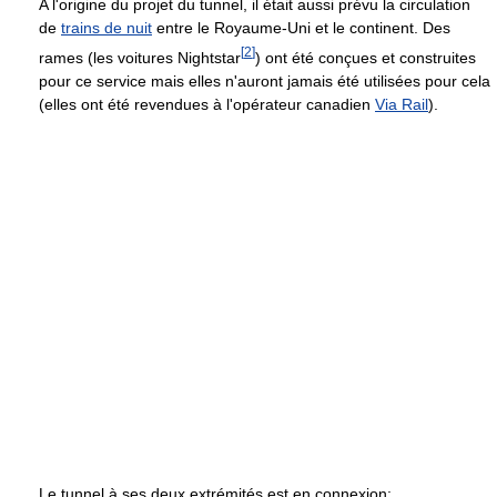
A l'origine du projet du tunnel, il était aussi prévu la circulation
de
trains de nuit
entre le Royaume-Uni et le continent. Des
[
2
]
rames (les voitures Nightstar
) ont été conçues et construites
pour ce service mais elles n'auront jamais été utilisées pour cela
(elles ont été revendues à l'opérateur canadien
Via Rail
).
Le tunnel à ses deux extrémités est en connexion: