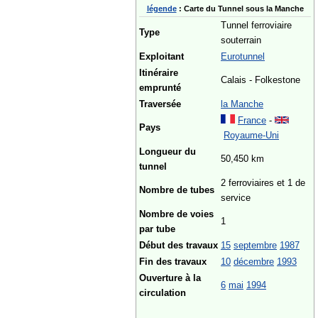
légende
: Carte du Tunnel sous la Manche
Tunnel ferroviaire
Type
souterrain
Exploitant
Eurotunnel
Itinéraire
Calais - Folkestone
emprunté
Traversée
la Manche
France
-
Pays
Royaume-Uni
Longueur du
50,450 km
tunnel
2 ferroviaires et 1 de
Nombre de tubes
service
Nombre de voies
1
par tube
Début des travaux
15
septembre
1987
Fin des travaux
10
décembre
1993
Ouverture à la
6
mai
1994
circulation