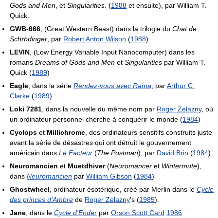
Gods and Men
, et
Singularities
. (
1988
et ensuite), par William T.
Quick.
GWB-666
, (Great Western Beast) dans la trilogie du
Chat de
Schrödinger
, par
Robert Anton Wilson
(
1988
)
LEVIN
, (Low Energy Variable Input Nanocomputer) dans les
romans
Dreams of Gods and Men
et
Singularities
par William T.
Quick (
1989
)
Eagle
, dans la série
Rendez-vous avec Rama
, par
Arthur C.
Clarke
(
1989
)
Loki 7281
, dans la nouvelle du même nom par
Roger Zelazny
, où
un ordinateur personnel cherche à conquérir le monde (
1984
)
Cyclops
et
Millichrome
, des ordinateurs sensitifs construits juste
avant la série de désastres qui ont détruit le gouvernement
américain dans
Le Facteur
(
The Postman
), par
David Brin
(
1984
)
Neuromancien
et
Muetdhiver
(
Neuromancer
et
Wintermute
),
dans
Neuromancien
par
William Gibson
(
1984
)
Ghostwheel
, ordinateur ésotérique, créé par Merlin dans le
Cycle
des princes d'Ambre
de
Roger Zelazny
's (
1985
).
Jane
, dans le
Cycle d'Ender
par
Orson Scott Card
1986