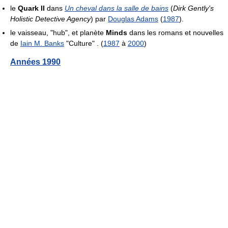
le
Quark II
dans
Un cheval dans la salle de bains
(
Dirk Gently's
Holistic Detective Agency
) par
Douglas Adams
(
1987
).
le vaisseau, "hub", et planète
Minds
dans les romans et nouvelles
de
Iain M. Banks
"Culture" . (
1987
à
2000
)
Années 1990