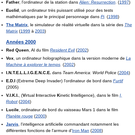
Father
, l'ordinateur de la station dans
Alien: Resurrection
. (
1997
)
Euclid
, un ordinateur très puissant utilisé pour des tests
mathématiques par le principal personnage dans
Pi
. (
1998
)
The Matrix
, le simulateur de réalité virtuelle dans la série des
The
Matrix
(
1999
à
2003
)
Années 2000
Red Queen
, AI du film
Resident Evil
(
2002
)
Vox
, un ordinateur holographique dans la version moderne de
La
Machine à explorer le temps
. (
2002
)
I.N.T.E.L.L.I.G.E.N.C.E.
dans
Team America: World Police
(
2004
)
E.D.I
(Extreme Deep Invader) l'ordinateur de bord dans
Furtif
(2005)
V.I.K.I.
, (
V
irtual
I
nteractive
K
inetic
I
ntelligence), dans le film
I,
Robot
(
2004
)
Lucile
, ordinateur de bord du vaisseau Mars 1 dans le film
Planète rouge
(
2000
)
Jarvis
, l'intelligence artificielle commandant notamment les
différentes fonctions de l'armure d'
Iron Man
(
2008
)