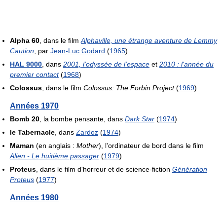
Alpha 60
, dans le film
Alphaville, une étrange aventure de Lemmy
Caution
, par
Jean-Luc Godard
(
1965
)
HAL 9000
, dans
2001, l'odyssée de l'espace
et
2010 : l'année du
premier contact
(
1968
)
Colossus
, dans le film
Colossus: The Forbin Project
(
1969
)
Années 1970
Bomb 20
, la bombe pensante, dans
Dark Star
(
1974
)
le Tabernacle
, dans
Zardoz
(
1974
)
Maman
(en anglais :
Mother
), l'ordinateur de bord dans le film
Alien - Le huitième passager
(
1979
)
Proteus
, dans le film d'horreur et de science-fiction
Génération
Proteus
(
1977
)
Années 1980