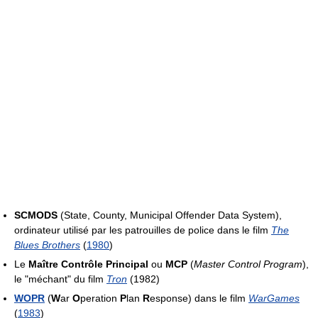
SCMODS
(State, County, Municipal Offender Data System),
ordinateur utilisé par les patrouilles de police dans le film
The
Blues Brothers
(
1980
)
Le
Maître Contrôle Principal
ou
MCP
(
Master Control Program
),
le "méchant" du film
Tron
(1982)
WOPR
(
W
ar
O
peration
P
lan
R
esponse) dans le film
WarGames
(
1983
)