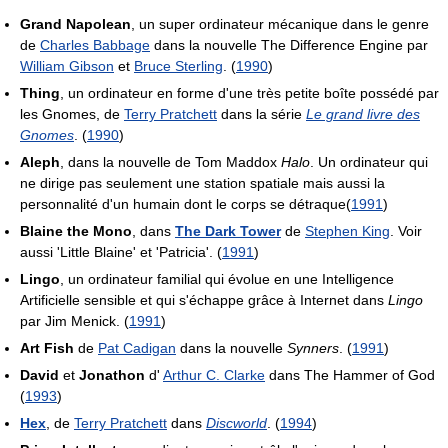
Grand Napolean
, un super ordinateur mécanique dans le genre
de
Charles Babbage
dans la nouvelle The Difference Engine par
William Gibson
et
Bruce Sterling
. (
1990
)
Thing
, un ordinateur en forme d'une très petite boîte possédé par
les Gnomes, de
Terry Pratchett
dans la série
Le grand livre des
Gnomes
. (
1990
)
Aleph
, dans la nouvelle de Tom Maddox
Halo
. Un ordinateur qui
ne dirige pas seulement une station spatiale mais aussi la
personnalité d'un humain dont le corps se détraque(
1991
)
Blaine the Mono
, dans
The Dark Tower
de
Stephen King
. Voir
aussi 'Little Blaine' et 'Patricia'. (
1991
)
Lingo
, un ordinateur familial qui évolue en une Intelligence
Artificielle sensible et qui s'échappe grâce à Internet dans
Lingo
par Jim Menick. (
1991
)
Art Fish
de
Pat Cadigan
dans la nouvelle
Synners
. (
1991
)
David
et
Jonathon
d'
Arthur C. Clarke
dans The Hammer of God
(
1993
)
Hex
, de
Terry Pratchett
dans
Discworld
. (
1994
)