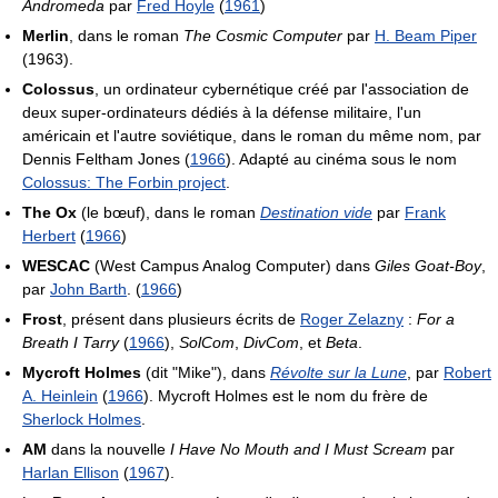
Andromeda
par
Fred Hoyle
(
1961
)
Merlin
, dans le roman
The Cosmic Computer
par
H. Beam Piper
(1963).
Colossus
, un ordinateur cybernétique créé par l'association de
deux super-ordinateurs dédiés à la défense militaire, l'un
américain et l'autre soviétique, dans le roman du même nom, par
Dennis Feltham Jones (
1966
). Adapté au cinéma sous le nom
Colossus: The Forbin project
.
The Ox
(le bœuf), dans le roman
Destination vide
par
Frank
Herbert
(
1966
)
WESCAC
(West Campus Analog Computer) dans
Giles Goat-Boy
,
par
John Barth
. (
1966
)
Frost
, présent dans plusieurs écrits de
Roger Zelazny
:
For a
Breath I Tarry
(
1966
),
SolCom
,
DivCom
, et
Beta
.
Mycroft Holmes
(dit "Mike"), dans
Révolte sur la Lune
, par
Robert
A. Heinlein
(
1966
). Mycroft Holmes est le nom du frère de
Sherlock Holmes
.
AM
dans la nouvelle
I Have No Mouth and I Must Scream
par
Harlan Ellison
(
1967
).