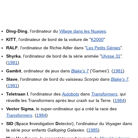
Ding-Ding
, l'ordinateur du
Village dans les Nuages
.
KITT
, l'ordinateur de bord de la voiture de "
K2000
"
RALF
, l'ordinateur de Richie Adler dans "
Les Petits Génies
".
Shyrka
, l'ordinateur de bord de la série animée "
Ulysse 31
".
(
1981
)
Gambit
, ordinateur de jeux dans
Blake's 7
('Games'). (
1981
)
Slave
, l'ordinateur de bord du vaisseau
Scorpio
dans
Blake's 7
.
(
1981
)
Teletraan I
, l'ordinateur des
Autobots
dans
Transformers
, qui
réveille les Transformers après leur crash sur la Terre. (
1984
)
Vector Sigma
, le super-ordinateur qui a créé la race des
Transformers
. (
1984
)
SID
(
S
pace
I
nvestigation
D
etector), l'ordinateur du
Voyager
dans
la série pour enfants
Galloping Galaxies
. (
1985
)