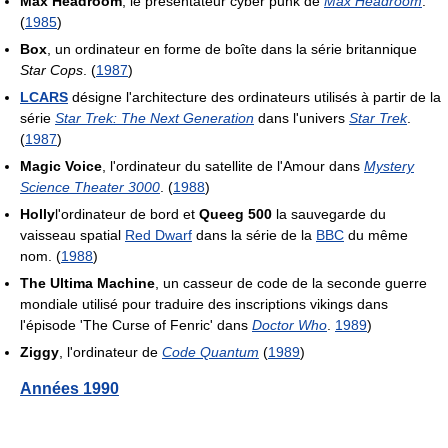
Max Headroom
, le presentateur cyber punk de
Max Headroom
.
(
1985
)
Box
, un ordinateur en forme de boîte dans la série britannique
Star Cops
. (
1987
)
LCARS
désigne l'architecture des ordinateurs utilisés à partir de la
série
Star Trek: The Next Generation
dans l'univers
Star Trek
.
(
1987
)
Magic Voice
, l'ordinateur du satellite de l'Amour dans
Mystery
Science Theater 3000
. (
1988
)
Holly
l'ordinateur de bord et
Queeg 500
la sauvegarde du
vaisseau spatial
Red Dwarf
dans la série de la
BBC
du même
nom. (
1988
)
The Ultima Machine
, un casseur de code de la seconde guerre
mondiale utilisé pour traduire des inscriptions vikings dans
l'épisode 'The Curse of Fenric' dans
Doctor Who
.
1989
)
Ziggy
, l'ordinateur de
Code Quantum
(
1989
)
Années 1990