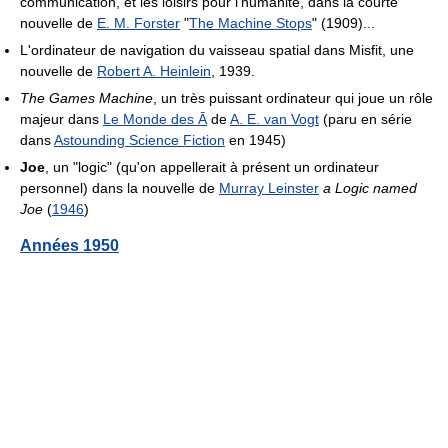
communication, et les loisirs pour l'humanité, dans la courte
nouvelle de
E. M. Forster
"
The Machine Stops
" (1909)...
L'ordinateur de navigation du vaisseau spatial dans Misfit, une
nouvelle de
Robert A. Heinlein
, 1939.
The Games Machine
, un très puissant ordinateur qui joue un rôle
majeur dans
Le Monde des Ā
de
A. E. van Vogt
(paru en série
dans
Astounding Science Fiction
en 1945)
Joe
, un "logic" (qu'on appellerait à présent un ordinateur
personnel) dans la nouvelle de
Murray Leinster
a Logic named
Joe
(
1946
)
Années 1950