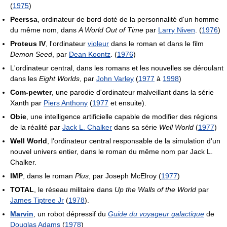
(
1975
)
Peerssa
, ordinateur de bord doté de la personnalité d'un homme
du même nom, dans
A World Out of Time
par
Larry Niven
. (
1976
)
Proteus IV
, l'ordinateur
violeur
dans le roman et dans le film
Demon Seed
, par
Dean Koontz
. (
1976
)
L'ordinateur central, dans les romans et les nouvelles se déroulant
dans les
Eight Worlds
, par
John Varley
(
1977
à
1998
)
Com-pewter
, une parodie d'ordinateur malveillant dans la série
Xanth par
Piers Anthony
(
1977
et ensuite).
Obie
, une intelligence artificielle capable de modifier des régions
de la réalité par
Jack L. Chalker
dans sa série
Well World
(
1977
)
Well World
, l'ordinateur central responsable de la simulation d'un
nouvel univers entier, dans le roman du même nom par Jack L.
Chalker.
IMP
, dans le roman
Plus
, par Joseph McElroy (
1977
)
TOTAL
, le réseau militaire dans
Up the Walls of the World
par
James Tiptree Jr
(
1978
).
Marvin
, un robot dépressif du
Guide du voyageur galactique
de
Douglas Adams
(
1978
)