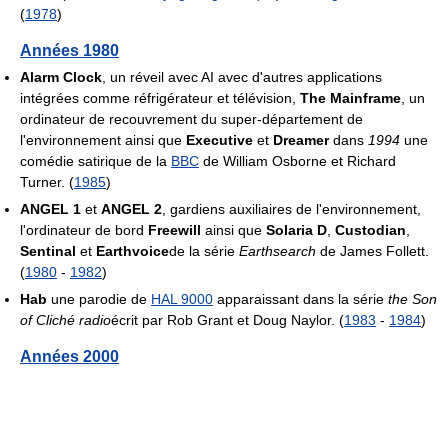
(
1978
)
Années 1980
Alarm Clock
, un réveil avec AI avec d'autres applications
intégrées comme réfrigérateur et télévision,
The Mainframe
, un
ordinateur de recouvrement du super-département de
l'environnement ainsi que
Executive
et
Dreamer
dans
1994
une
comédie satirique de la
BBC
de William Osborne et Richard
Turner. (
1985
)
ANGEL 1
et
ANGEL 2
, gardiens auxiliaires de l'environnement,
l'ordinateur de bord
Freewill
ainsi que
Solaria D
,
Custodian
,
Sentinal
et
Earthvoice
de la série
Earthsearch
de James Follett.
(
1980
-
1982
)
Hab
une parodie de
HAL 9000
apparaissant dans la série
the Son
of Cliché radio
écrit par Rob Grant et Doug Naylor. (
1983
-
1984
)
Années 2000