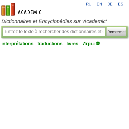
RU
EN
DE
ES
fr-academic.com
Dictionnaires et Encyclopédies sur 'Academic'
Recherche!
interprétations
traductions
livres
Игры ⚽