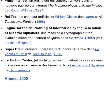
Prime Intellect
, un ordinateur qui contrôle l'univers dans la
nouvelle publiée sur Internet
The Metamorphosis of Prime Intellect
par
Roger Williams
. (
1994
)
Rei Toei
, un chanteur artificiel de
William Gibson
dans
Idoru
et
All
Tomorrow's Parties
. (
1996
)
Engine for the Neutralising of Information by the Generation
of Miasmic Alphabets
, une machine à cryptographier très
avancée créée par Leonard of Quirm dans
Discworld
. (
1999
) (voir
machine Enigma
)
Super Brain
, ordinateur paresseux du hacker 42 Crew dans
Le
Temps du twist
de
Joël Houssin
(
1990
).
Le TechnoCentre
, (et les IA qui y vivent) mettant des calculateurs
prévisionistes au service des humains dans
Les Cantos d'Hypérion
de
Dan Simmons
.
Années 2000