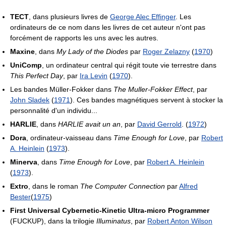
TECT
, dans plusieurs livres de
George Alec Effinger
. Les
ordinateurs de ce nom dans les livres de cet auteur n'ont pas
forcément de rapports les uns avec les autres.
Maxine
, dans
My Lady of the Diodes
par
Roger Zelazny
(
1970
)
UniComp
, un ordinateur central qui régit toute vie terrestre dans
This Perfect Day
, par
Ira Levin
(
1970
).
Les bandes Müller-Fokker dans
The Muller-Fokker Effect
, par
John Sladek
(
1971
). Ces bandes magnétiques servent à stocker la
personnalité d'un individu...
HARLIE
, dans
HARLIE avait un an
, par
David Gerrold
. (
1972
)
Dora
, ordinateur-vaisseau dans
Time Enough for Love
, par
Robert
A. Heinlein
(
1973
).
Minerva
, dans
Time Enough for Love
, par
Robert A. Heinlein
(
1973
).
Extro
, dans le roman
The Computer Connection
par
Alfred
Bester
(
1975
)
First Universal Cybernetic-Kinetic Ultra-micro Programmer
(FUCKUP), dans la trilogie
Illuminatus
, par
Robert Anton Wilson