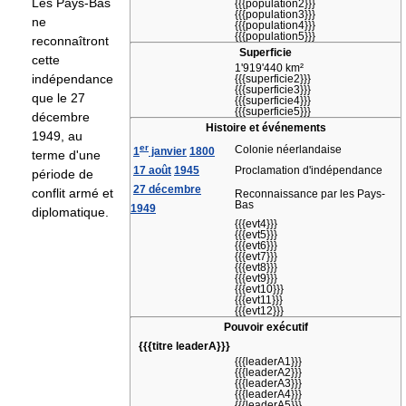
Les Pays-Bas
{{{population2}}}
{{{population3}}}
ne
{{{population4}}}
{{{population5}}}
reconnaîtront
Superficie
cette
1'919'440 km²
indépendance
{{{superficie2}}}
{{{superficie3}}}
que le 27
{{{superficie4}}}
{{{superficie5}}}
décembre
Histoire et événements
1949, au
er
Colonie néerlandaise
1
janvier
1800
terme d'une
17 août
1945
Proclamation d'indépendance
période de
27 décembre
conflit armé et
Reconnaissance par les Pays-
Bas
1949
diplomatique.
{{{evt4}}}
{{{evt5}}}
{{{evt6}}}
{{{evt7}}}
{{{evt8}}}
{{{evt9}}}
{{{evt10}}}
{{{evt11}}}
{{{evt12}}}
Pouvoir exécutif
{{{titre leaderA}}}
{{{leaderA1}}}
{{{leaderA2}}}
{{{leaderA3}}}
{{{leaderA4}}}
{{{leaderA5}}}