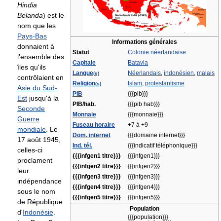
Hindia
Belanda
) est le
nom que les
Pays-Bas
Informations générales
donnaient à
Statut
Colonie
néerlandaise
l'ensemble des
Capitale
Batavia
îles qu'ils
Langue
Néerlandais
,
indonésien
,
malais
(s)
contrôlaient en
Religion
Islam
,
protestantisme
(s)
Asie du Sud-
PIB
{{{pib}}}
Est
jusqu'à la
PIB/hab.
{{{pib hab}}}
Seconde
Monnaie
{{{monnaie}}}
Guerre
Fuseau horaire
+7 à +9
mondiale
. Le
Dom. internet
{{{domaine internet}}}
17 août 1945,
Ind. tél.
{{{indicatif téléphonique}}}
celles-ci
{{{infgen1 titre}}}
{{{infgen1}}}
proclament
{{{infgen2 titre}}}
{{{infgen2}}}
leur
{{{infgen3 titre}}}
{{{infgen3}}}
indépendance
{{{infgen4 titre}}}
{{{infgen4}}}
sous le nom
{{{infgen5 titre}}}
{{{infgen5}}}
de République
Population
d'
Indonésie
.
{{{population}}}