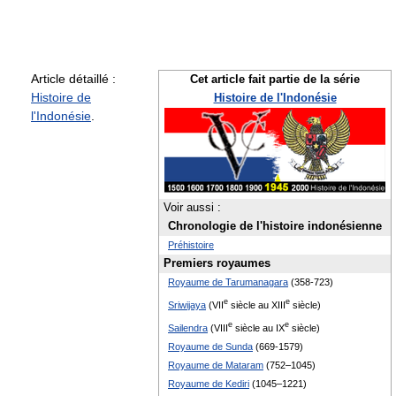
Article détaillé :
Cet article fait partie de la série
Histoire de
Histoire de l'Indonésie
l'Indonésie
.
Voir aussi :
Chronologie de l'histoire indonésienne
Préhistoire
Premiers royaumes
Royaume de Tarumanagara
(358-723)
e
e
Sriwijaya
(
VII
siècle au
XIII
siècle)
e
e
Sailendra
(
VIII
siècle au
IX
siècle)
Royaume de Sunda
(669-1579)
Royaume de Mataram
(752–1045)
Royaume de Kediri
(1045–1221)