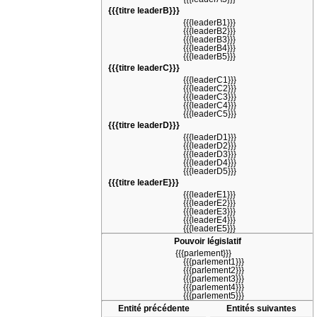
{{{titre leaderB}}}
{{{leaderB1}}}
{{{leaderB2}}}
{{{leaderB3}}}
{{{leaderB4}}}
{{{leaderB5}}}
{{{titre leaderC}}}
{{{leaderC1}}}
{{{leaderC2}}}
{{{leaderC3}}}
{{{leaderC4}}}
{{{leaderC5}}}
{{{titre leaderD}}}
{{{leaderD1}}}
{{{leaderD2}}}
{{{leaderD3}}}
{{{leaderD4}}}
{{{leaderD5}}}
{{{titre leaderE}}}
{{{leaderE1}}}
{{{leaderE2}}}
{{{leaderE3}}}
{{{leaderE4}}}
{{{leaderE5}}}
Pouvoir législatif
{{{parlement}}}
{{{parlement1}}}
{{{parlement2}}}
{{{parlement3}}}
{{{parlement4}}}
{{{parlement5}}}
Entité précédente
Entités suivantes