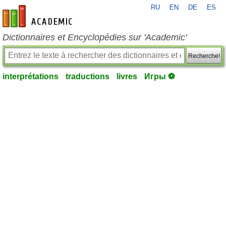
RU
EN
DE
ES
fr-academic.com
Dictionnaires et Encyclopédies sur 'Academic'
Recherche!
interprétations
traductions
livres
Игры ⚽