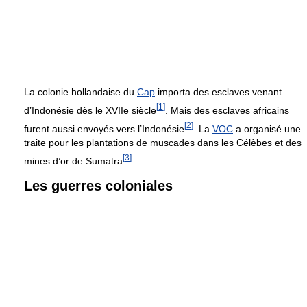
La colonie hollandaise du
Cap
importa des esclaves venant
[
1
]
d’Indonésie dès le XVIIe siècle
. Mais des esclaves africains
[
2
]
furent aussi envoyés vers l’Indonésie
. La
VOC
a organisé une
traite pour les plantations de muscades dans les Célèbes et des
[
3
]
mines d’or de Sumatra
.
Les guerres coloniales