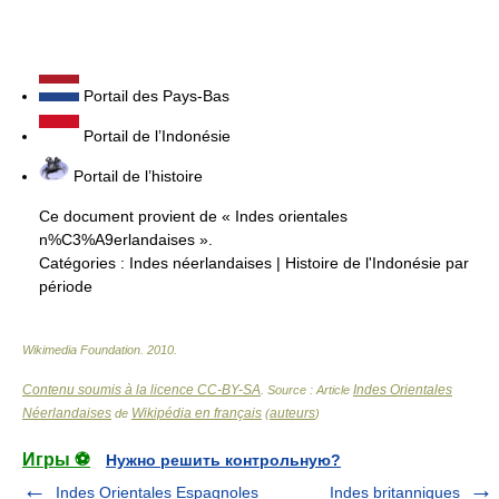
Portail des Pays-Bas
Portail de l’Indonésie
Portail de l’histoire
Ce document provient de « Indes orientales
n%C3%A9erlandaises ».
Catégories :
Indes néerlandaises
|
Histoire de l'Indonésie par
période
Wikimedia Foundation
.
2010
.
Contenu soumis à la licence CC-BY-SA
Indes Orientales
. Source : Article
Néerlandaises
Wikipédia en français
auteurs
de
(
)
Игры ⚽
Нужно решить контрольную?
Indes Orientales Espagnoles
Indes britanniques