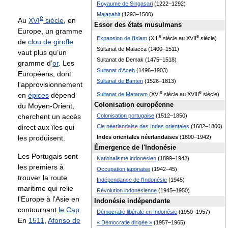
Royaume de Singasari
(1222–1292)
Majapahit
(1293–1500)
e
Au
XVI
siècle
, en
Essor des états musulmans
Europe, un gramme
e
e
Expansion de l'Islam
(
XIII
siècle au
XVII
siècle)
de
clou de girofle
Sultanat de Malacca (1400–1511)
vaut plus qu’un
Sultanat de Demak (1475–1518)
gramme d’
or
. Les
Sultanat d'Aceh
(1496–1903)
Européens, dont
Sultanat de Banten
(1526–1813)
l'approvisionnement
e
e
en
épices
dépend
Sultanat de Mataram
(
XVI
siècle au
XVIII
siècle)
Colonisation européenne
du Moyen-Orient,
cherchent un accès
Colonisation portugaise
(1512–1850)
direct aux îles qui
Cie néerlandaise des Indes orientales
(1602–1800)
les produisent.
Indes orientales néerlandaises
(1800–1942)
Émergence de l'Indonésie
Les Portugais sont
Nationalisme indonésien
(1899–1942)
les premiers à
Occupation japonaise
(1942–45)
trouver la route
Indépendance de l'Indonésie
(1945)
maritime qui relie
Révolution indonésienne
(1945–1950)
l'Europe à l'Asie en
Indonésie indépendante
contournant
le Cap
.
Démocratie libérale en Indonésie
(1950–1957)
En
1511
,
Afonso de
« Démocratie dirigée »
(1957–1965)