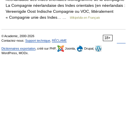
La Compagnie néerlandaise des Indes orientales (en néerlandais :
Vereenigde Oost Indische Compagnie ou VOC, littéralement
« Compagnie unie des Indes… …
Wikipédia en Français
© Academic, 2000-2026
18+
Contactez-nous:
Support technique
,
RÉCLAME
Dictionnaires exportation
, créé sur PHP,
Joomla,
Drupal,
WordPress, MODx.