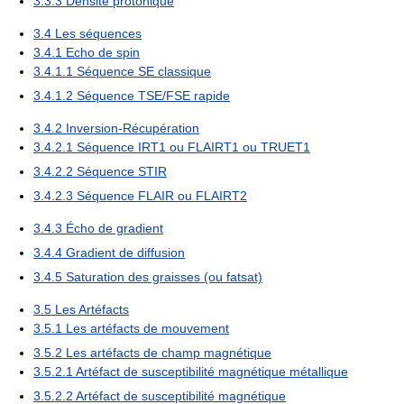
3.3.3
Densité protonique
3.4
Les séquences
3.4.1
Echo de spin
3.4.1.1
Séquence SE classique
3.4.1.2
Séquence TSE/FSE rapide
3.4.2
Inversion-Récupération
3.4.2.1
Séquence IRT1 ou FLAIRT1 ou TRUET1
3.4.2.2
Séquence STIR
3.4.2.3
Séquence FLAIR ou FLAIRT2
3.4.3
Écho de gradient
3.4.4
Gradient de diffusion
3.4.5
Saturation des graisses (ou fatsat)
3.5
Les Artéfacts
3.5.1
Les artéfacts de mouvement
3.5.2
Les artéfacts de champ magnétique
3.5.2.1
Artéfact de susceptibilité magnétique métallique
3.5.2.2
Artéfact de susceptibilité magnétique