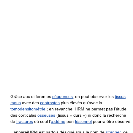
Grâce aux différentes
séquences
, on peut observer les
tissus
mous
avec des
contrastes
plus élevés qu'avec la
tomodensitométrie
; en revanche, l'IRM ne permet pas l'étude
des corticales
osseuses
(tissus « durs ») ni donc la recherche
de
fractures
où seul l'
œdème
péri-
lésionnel
pourra être observé.
L'appareil IRM est parfois désigné sous le nom de
scanner
, ce