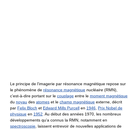
Le principe de l'imagerie par résonance magnétique repose sur
le phénomène de
résonance magnétique
nucléaire
(RMN),
c'est-à-dire portant sur le
couplage
entre le
moment magnétique
du
noyau
des
atomes
et le
champ magnétique
externe, décrit
par
Felix Bloch
et
Edward Mills Purcell
en
1946
,
Prix Nobel de
physique
en
1952
. Au début des années 1970, les nombreux
développements qu'a connus la RMN, notamment en
spectroscopie
, laissent entrevoir de nouvelles applications de