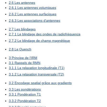
2.6
Les antennes
2.6.1
Les antennes volumiques
2.6.2
Les antennes surfaciques
2.6.3
Les associations d'antennes
2.7
Les blindages
2.7.1
Le blindage des ondes de radiofréquence
2.7.2
Le blindage de champ magnétique
2.8
Le Quench
3
Principe de l'IRM
3.1
Rappels de RMN
3.1.1
La relaxation longitudinale (T1)
3.1.2
La relaxation transversale (T2)
3.2
Encodage spatial grâce aux gradients
3.3
Les pondérations
3.3.1
Pondération T1
3.3.2
Pondération T2