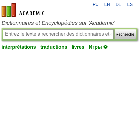
RU
EN
DE
ES
fr-academic.com
Dictionnaires et Encyclopédies sur 'Academic'
Recherche!
interprétations
traductions
livres
Игры ⚽