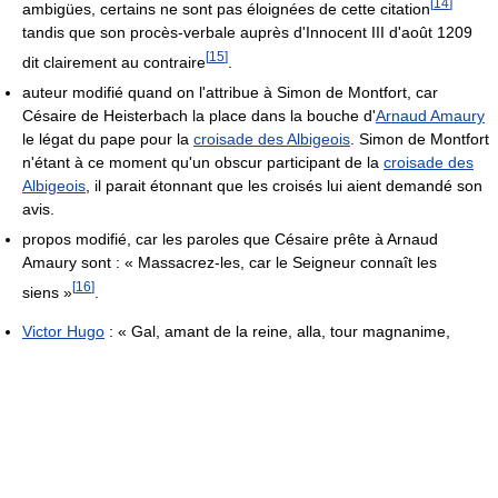
[
14
]
ambigües, certains ne sont pas éloignées de cette citation
tandis que son procès-verbale auprès d'Innocent III d'août 1209
[
15
]
dit clairement au contraire
.
auteur modifié quand on l'attribue à Simon de Montfort, car
Césaire de Heisterbach la place dans la bouche d'
Arnaud Amaury
le légat du pape pour la
croisade des Albigeois
. Simon de Montfort
n'étant à ce moment qu'un obscur participant de la
croisade des
Albigeois
, il parait étonnant que les croisés lui aient demandé son
avis.
propos modifié, car les paroles que Césaire prête à Arnaud
Amaury sont : « Massacrez-les, car le Seigneur connaît les
[
16
]
siens »
.
Victor Hugo
:
« Gal, amant de la reine, alla, tour magnanime,