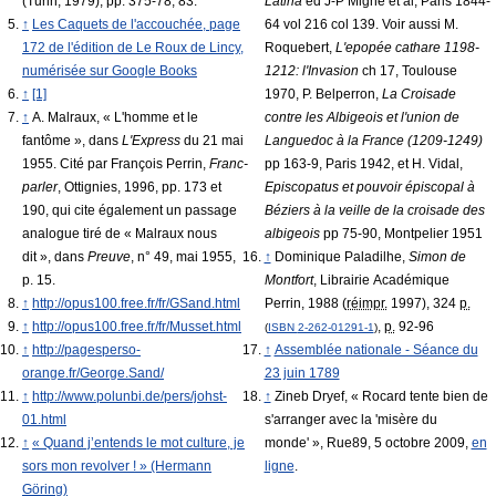
(Turin, 1979), pp. 375-78, 83.
Latina
ed J-P Migne et al, Paris 1844-
↑
Les Caquets de l'accouchée, page
64 vol 216 col 139. Voir aussi M.
172 de l'édition de Le Roux de Lincy,
Roquebert,
L'epopée cathare 1198-
numérisée sur Google Books
1212: l'Invasion
ch 17, Toulouse
↑
[1]
1970, P. Belperron,
La Croisade
↑
A. Malraux, « L'homme et le
contre les Albigeois et l'union de
fantôme », dans
L'Express
du 21 mai
Languedoc à la France (1209-1249)
1955. Cité par François Perrin,
Franc-
pp 163-9, Paris 1942, et H. Vidal,
parler
, Ottignies, 1996, pp. 173 et
Episcopatus et pouvoir épiscopal à
190, qui cite également un passage
Béziers à la veille de la croisade des
analogue tiré de « Malraux nous
albigeois
pp 75-90, Montpelier 1951
dit », dans
Preuve
, n° 49, mai 1955,
↑
Dominique Paladilhe,
Simon de
p. 15.
Montfort
, Librairie Académique
↑
http://opus100.free.fr/fr/GSand.html
Perrin, 1988 (
réimpr.
1997), 324
p.
↑
http://opus100.free.fr/fr/Musset.html
,
p.
92-96
(
ISBN
2-262-01291-1
)
↑
http://pagesperso-
↑
Assemblée nationale - Séance du
orange.fr/George.Sand/
23 juin 1789
↑
http://www.polunbi.de/pers/johst-
↑
Zineb Dryef, « Rocard tente bien de
01.html
s'arranger avec la 'misère du
↑
« Quand j’entends le mot culture, je
monde' », Rue89, 5 octobre 2009,
en
sors mon revolver ! » (Hermann
ligne
.
Göring)