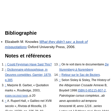
Bibliographie
Elizabeth M. Knowles
What they didn't say: a book of
misquotations
Oxford University Press, 2006.
Notes et références
↑
Could Feynman Have Said This?
↑
On le voit dans le documentaire
De
↑
Dictionnaire philosophique, in
Nuremberg à Nuremberg
Oeuvres complètes, Garnier, 1879,
↑
Retour sur le Sac de Beziers
.
p.385
↑
Selon Sisley & Sisley,
The History of
↑
Marjorie B. Garber, « Quotation
the Albigensian Crusade
Annexe B,
marks », Routledge, 2003,
Boydell 1998
ISBN 0-85115-807-2
,
, p.20
Patrologiae cursus completus...ab
(
ISBN
0415937469
)
↑
A. Rupert Hall, « Galileo nel XVIII
aevo apostolico ad tempora
secolo »,
Rivista di filosofia,
15
Innocentii III, anno 1216...series