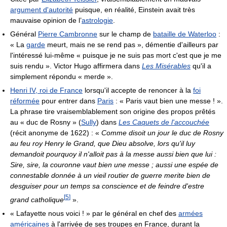
argument d'autorité
puisque, en réalité, Einstein avait très
mauvaise opinion de l’
astrologie
.
Général
Pierre Cambronne
sur le champ de
bataille de Waterloo
:
« La
garde
meurt, mais ne se rend pas », démentie d'ailleurs par
l'intéressé lui-même « puisque je ne suis pas mort c'est que je me
suis rendu ». Victor Hugo affirmera dans
Les Misérables
qu'il a
simplement répondu « merde ».
Henri IV, roi de France
lorsqu'il accepte de renoncer à la
foi
réformée
pour entrer dans
Paris
: « Paris vaut bien une messe ! ».
La phrase tire vraisemblablement son origine des propos prêtés
au « duc de Rosny » (
Sully
) dans
Les Caquets de l'accouchée
(récit anonyme de 1622) : «
Comme disoit un jour le duc de Rosny
au feu roy Henry le Grand, que Dieu absolve, lors qu'il luy
demandoit pourquoy il n'alloit pas à la messe aussi bien que lui :
Sire, sire, la couronne vaut bien une messe ; aussi une espée de
connestable donnée à un vieil routier de guerre merite bien de
desguiser pour un temps sa conscience et de feindre d'estre
[
5
]
grand catholique
».
« Lafayette nous voici ! » par le général en chef des
armées
américaines
à l'arrivée de ses troupes en France, durant la