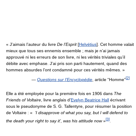
« J’aimais l’auteur du livre
De l’Esprit
[
Helvétius
]. Cet homme valait
mieux que tous ses ennemis ensemble ; mais je n’ai jamais
approuvé ni les erreurs de son livre, ni les vérités triviales qu’il
débite avec emphase. J’ai pris son parti hautement, quand des
hommes absurdes l’ont condamné pour ces vérités mêmes. »
[
2
]
—
Questions sur l’Encyclopédie
, article “Homme”
Elle a été employée pour la première fois en 1906 dans
The
Friends of Voltaire
, livre anglais d’
Evelyn Beatrice Hall
écrivant
sous le pseudonyme de S. G. Tallentyre, pour résumer la position
de Voltaire :
«
‘I disapprove of what you say, but I will defend to
[
3
]
the death your right to say it’, was his attitude now
»
.