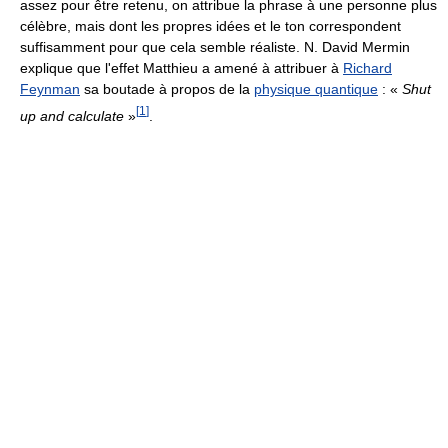
assez pour être retenu, on attribue la phrase à une personne plus
célèbre, mais dont les propres idées et le ton correspondent
suffisamment pour que cela semble réaliste. N. David Mermin
explique que l'effet Matthieu a amené à attribuer à
Richard
Feynman
sa boutade à propos de la
physique quantique
:
«
Shut
[
1
]
up and calculate
»
.