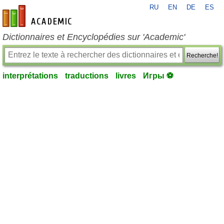
RU
EN
DE
ES
fr-academic.com
Dictionnaires et Encyclopédies sur 'Academic'
Recherche!
interprétations
traductions
livres
Игры ⚽