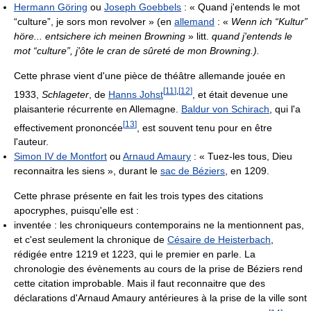
Hermann Göring
ou
Joseph Goebbels
:
« Quand j'entends le mot
“culture”, je sors mon revolver »
(en
allemand
:
«
Wenn ich “Kultur”
höre... entsichere ich meinen Browning
»
litt.
quand j'entends le
mot “culture”, j'ôte le cran de sûreté de mon Browning.).
Cette phrase vient d'une pièce de théâtre allemande jouée en
[
11
]
,
[
12
]
1933,
Schlageter
, de
Hanns Johst
, et était devenue une
plaisanterie récurrente en Allemagne.
Baldur von Schirach
, qui l'a
[
13
]
effectivement prononcée
, est souvent tenu pour en être
l'auteur.
Simon IV de Montfort
ou
Arnaud Amaury
:
« Tuez-les tous, Dieu
reconnaitra les siens »
, durant le
sac de Béziers
, en 1209.
Cette phrase présente en fait les trois types des citations
apocryphes, puisqu'elle est :
inventée : les chroniqueurs contemporains ne la mentionnent pas,
et c'est seulement la chronique de
Césaire de Heisterbach
,
rédigée entre 1219 et 1223, qui le premier en parle. La
chronologie des évènements au cours de la prise de Béziers rend
cette citation improbable. Mais il faut reconnaitre que des
déclarations d'Arnaud Amaury antérieures à la prise de la ville sont