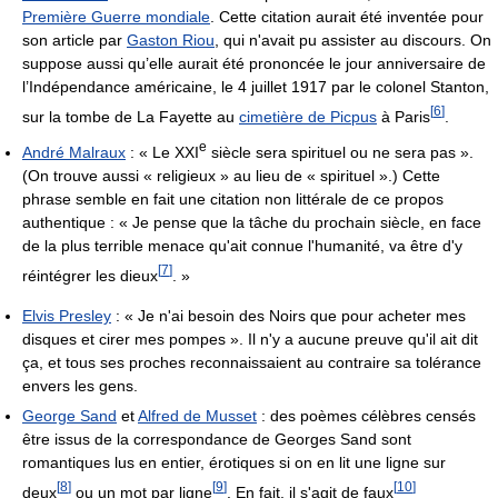
Première Guerre mondiale
. Cette citation aurait été inventée pour
son article par
Gaston Riou
, qui n'avait pu assister au discours. On
suppose aussi qu’elle aurait été prononcée le jour anniversaire de
l’Indépendance américaine, le 4 juillet 1917 par le colonel Stanton,
[
6
]
sur la tombe de La Fayette au
cimetière de Picpus
à Paris
.
e
André Malraux
: « Le
XXI
siècle sera spirituel ou ne sera pas ».
(On trouve aussi « religieux » au lieu de « spirituel ».) Cette
phrase semble en fait une citation non littérale de ce propos
authentique : « Je pense que la tâche du prochain siècle, en face
de la plus terrible menace qu'ait connue l'humanité, va être d'y
[
7
]
réintégrer les dieux
. »
Elvis Presley
: « Je n'ai besoin des Noirs que pour acheter mes
disques et cirer mes pompes ». Il n'y a aucune preuve qu'il ait dit
ça, et tous ses proches reconnaissaient au contraire sa tolérance
envers les gens.
George Sand
et
Alfred de Musset
: des poèmes célèbres censés
être issus de la correspondance de Georges Sand sont
romantiques lus en entier, érotiques si on en lit une ligne sur
[
8
]
[
9
]
[
10
]
deux
ou un mot par ligne
. En fait, il s'agit de faux