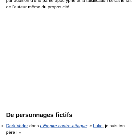
par addition d'une partie apocryphe et la falsification serait le fait
de l'auteur même du propos cité.
De personnages fictifs
Dark Vador
dans
L’Empire contre-attaque
:
«
Luke
, je suis ton
père ! »