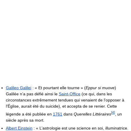
Galileo Galilei
: « Et pourtant elle tourne » (
Eppur si muove
)
Galilée n’a pas défié ainsi le
Saint-Office
(ce qui, dans les
circonstances extrêmement tendues qui venaient de l'opposer à
l'Église, aurait été du suicide), et accepta de se renier. Cette
[
4
]
légende a été publiée en
1761
dans
Querelles Littéraires
, un
siècle après sa mort.
Albert Einstein
:
« L’astrologie est une science en soi, illuminatrice.