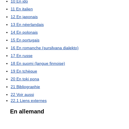
10
En ido
11
En italien
12
En japonais
13
En néerlandais
14
En polonais
15
En portugais
16
En romanche (sursilvana dialekto)
17
En russe
18
En suomi (langue finnoise)
19
En tchèque
20
En toki pona
21
Bibliographie
22
Voir aussi
22.1
Liens externes
En allemand