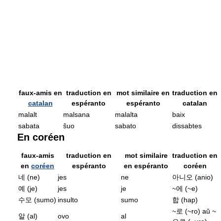
faux-amis en
traduction en
mot similaire en
traduction en
catalan
espéranto
espéranto
catalan
malalt
malsana
malalta
baix
sabata
ŝuo
sabato
dissabtes
En coréen
faux-amis
traduction en
mot similaire
traduction en
en
coréen
espéranto
en espéranto
coréen
네 (ne)
jes
ne
아니오 (anio)
예 (je)
jes
je
~에 (~e)
수모 (sumo)
insulto
sumo
합 (hap)
~로 (~ro) aŭ ~
알 (al)
ovo
al