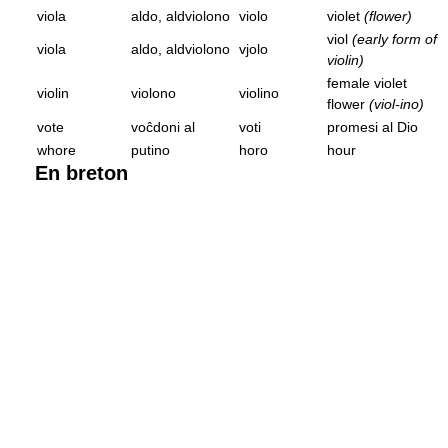
viola
aldo, aldviolono
violo
violet
(flower)
viol
(early form of
viola
aldo, aldviolono
vjolo
violin)
female violet
violin
violono
violino
flower
(viol-ino)
vote
voĉdoni al
voti
promesi al Dio
whore
putino
horo
hour
En breton