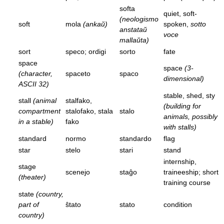
softa
quiet, soft-
(neologismo
soft
mola
(ankaŭ)
spoken,
sotto
anstataŭ
voce
mallaŭta)
sort
speco; ordigi
sorto
fate
space
space
(3-
(character,
spaceto
spaco
dimensional)
ASCII 32)
stable, shed, sty
stall
(animal
stalfako,
(building for
compartment
stalofako, stala
stalo
animals, possibly
in a stable)
fako
with stalls)
standard
normo
standardo
flag
star
stelo
stari
stand
internship,
stage
scenejo
staĝo
traineeship; short
(theater)
training course
state
(country,
part of
ŝtato
stato
condition
country)