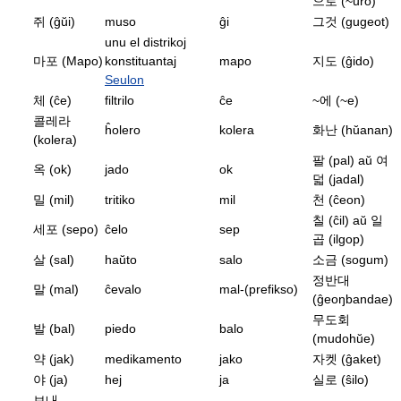
으로 (~uro)
쥐 (ĝŭi)
muso
ĝi
그것 (gugeot)
unu el distrikoj
마포 (Mapo)
konstituantaj
mapo
지도 (ĝido)
Seulon
체 (ĉe)
filtrilo
ĉe
~에 (~e)
콜레라
ĥolero
kolera
화난 (hŭanan)
(kolera)
팔 (pal) aŭ 여
옥 (ok)
jado
ok
덟 (jadal)
밀 (mil)
tritiko
mil
천 (ĉeon)
칠 (ĉil) aŭ 일
세포 (sepo)
ĉelo
sep
곱 (ilgop)
살 (sal)
haŭto
salo
소금 (sogum)
정반대
말 (mal)
ĉevalo
mal-(prefikso)
(ĝeoŋbandae)
무도회
발 (bal)
piedo
balo
(mudohŭe)
약 (jak)
medikamento
jako
자켓 (ĝaket)
야 (ja)
hej
ja
실로 (ŝilo)
보내