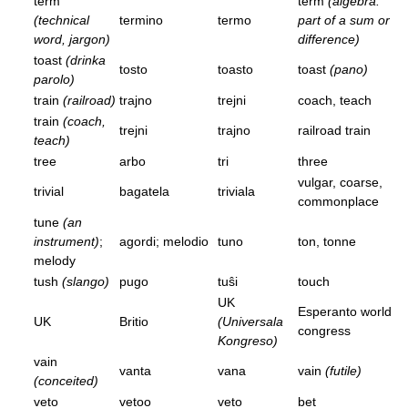
term
term
(algebra:
(technical
termino
termo
part of a sum or
word, jargon)
difference)
toast
(drinka
tosto
toasto
toast
(pano)
parolo)
train
(railroad)
trajno
trejni
coach, teach
train
(coach,
trejni
trajno
railroad train
teach)
tree
arbo
tri
three
vulgar, coarse,
trivial
bagatela
triviala
commonplace
tune
(an
instrument)
;
agordi; melodio
tuno
ton, tonne
melody
tush
(slango)
pugo
tuŝi
touch
UK
Esperanto world
UK
Britio
(Universala
congress
Kongreso)
vain
vanta
vana
vain
(futile)
(conceited)
veto
vetoo
veto
bet