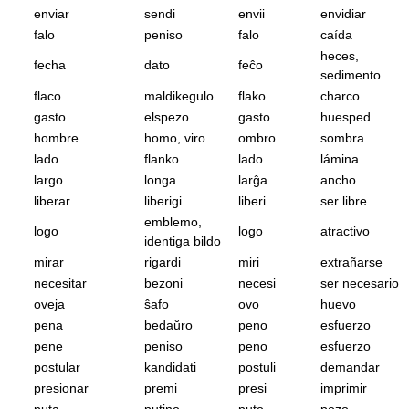
enviar
sendi
envii
envidiar
falo
peniso
falo
caída
heces,
fecha
dato
feĉo
sedimento
flaco
maldikegulo
flako
charco
gasto
elspezo
gasto
huesped
hombre
homo, viro
ombro
sombra
lado
flanko
lado
lámina
largo
longa
larĝa
ancho
liberar
liberigi
liberi
ser libre
emblemo,
logo
logo
atractivo
identiga bildo
mirar
rigardi
miri
extrañarse
necesitar
bezoni
necesi
ser necesario
oveja
ŝafo
ovo
huevo
pena
bedaŭro
peno
esfuerzo
pene
peniso
peno
esfuerzo
postular
kandidati
postuli
demandar
presionar
premi
presi
imprimir