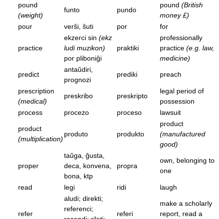
pound
pound
(British
funto
pundo
(weight)
money £)
pour
verŝi, ŝuti
por
for
ekzerci sin
(ekz
professionally
practice
ludi muzikon)
praktiki
practice
(e.g. law,
por pliboniĝi
medicine)
antaŭdiri,
predict
prediki
preach
prognozi
prescription
legal period of
preskribo
preskripto
(medical)
possession
process
procezo
proceso
lawsuit
product
product
produto
produkto
(manufactured
(multiplication)
good)
taŭga, ĝusta,
own, belonging to
proper
deca, konvena,
propra
one
bona, ktp
read
legi
ridi
laugh
aludi; direkti;
make a scholarly
referenci;
refer
referi
report, read a