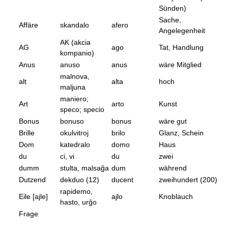
Sünden)
Sache,
Affäre
skandalo
afero
Angelegenheit
AK (akcia
AG
ago
Tat, Handlung
kompanio)
Anus
anuso
anus
wäre Mitglied
malnova,
alt
alta
hoch
maljuna
maniero;
Art
arto
Kunst
speco; specio
Bonus
bonuso
bonus
wäre gut
Brille
okulvitroj
brilo
Glanz, Schein
Dom
katedralo
domo
Haus
du
ci, vi
du
zwei
dumm
stulta, malsaĝa
dum
während
Dutzend
dekduo (12)
ducent
zweihundert (200)
rapidemo,
Eile [ajle]
ajlo
Knoblauch
hasto, urĝo
Frage