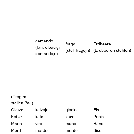
demando
frago
Erdbeere
(fari, elbuŝigi
(ŝteli fragojn)
(Erdbeeren stehlen)
demandojn)
(Fragen
stellen [ŝt-])
Glatze
kalvaĵo
glacio
Eis
Katze
kato
kaco
Penis
Mann
viro
mano
Hand
Mord
murdo
mordo
Biss