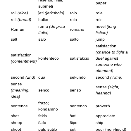
resendi; rilati;
paper
submeti
roll
(dice)
ĵeti
(ĵetkubojn)
rolo
role
roll
(bread)
bulko
rolo
role
roma
(de praa
novel
(long
Roman
romano
Italio)
fiction)
salt
salo
salto
jump
satisfaction
(chance to fight a
satisfaction
kontenteco
satisfakcio
duel against
(contentment)
someone who
offended)
second
(2nd)
dua
sekundo
second
(Time)
sense
sense
(sight,
(meaning,
senco
senso
hearing)
idea)
frazo;
sentence
sentenco
proverb
kondamno
shat
fekis
ŝati
appreciate
sheep
ŝafo
ŝipo
ship
shoot
pafi; ŝutilo
ŝuti
pour (non-liquid)