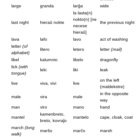
large
granda
larĝa
wide
la lasta(n)
nokto(n) [ne
last night
hieraŭ nokte
the previous night
necese
hieraŭ]
lava
lafo
lavo
act of washing
letter
(of
litero
letero
letter
(mail)
alphabet)
libel
kalumnio
libelo
dragonfly
lick
(with
leki
liki
leak
tongue)
on the left
live
viva, vivi
live
(maldekstre)
in the opposite
male
vira
male
way
man
viro
mano
hand
kamenbreto,
mantel
mantelo
cape, cloak, coat
breto, kovraĵo
march
(long
marŝo
marĉo
marsh
walk)