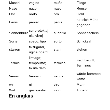
Muschi
vagino
muŝo
Fliege
Nase
nazo
naso
Reuse
Ohr
orelo
oro
Gold
hat sich Mühe
Penis
peniso
penis
gegeben
sunprotektaj
Sonnenbrille
sunbrilo
Sonnenschein
okulvitroj
Sorte
speco, tipo
sorto
Schicksal
fiksrigardi,
starren
stari
stehen
rigide rigardi
limtago;
Fachbegriff,
Termin
tempolimo;
termino
Terminus
fiksita dato
würde kommen,
Venus
Venuso
venus
käme
wir
ni
viro
Mann
Wirt
gastejestro
virto
Tugend
En anglais