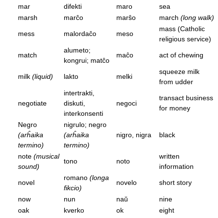
mar
difekti
maro
sea
marsh
marĉo
marŝo
march
(long walk)
mass (Catholic
mess
malordaĉo
meso
religious service)
alumeto;
match
maĉo
act of chewing
kongrui; matĉo
squeeze milk
milk
(liquid)
lakto
melki
from udder
intertrakti,
transact business
negotiate
diskuti,
negoci
for money
interkonsenti
Negro
nigrulo; negro
(arĥaika
(arĥaika
nigro, nigra
black
termino)
termino)
note
(musical
written
tono
noto
sound)
information
romano
(longa
novel
novelo
short story
fikcio)
now
nun
naŭ
nine
oak
kverko
ok
eight