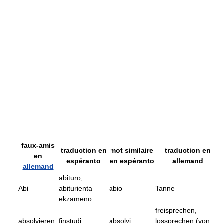
faux-amis
traduction en
mot similaire
traduction en
en
espéranto
en espéranto
allemand
allemand
abituro,
Abi
abiturienta
abio
Tanne
ekzameno
freisprechen,
absolvieren
finstudi
absolvi
lossprechen (von