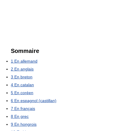
Sommaire
1
En allemand
2
En anglais
3
En breton
4
En catalan
5
En coréen
6
En espagnol (castillan)
7
En français
8
En grec
9
En hongrois