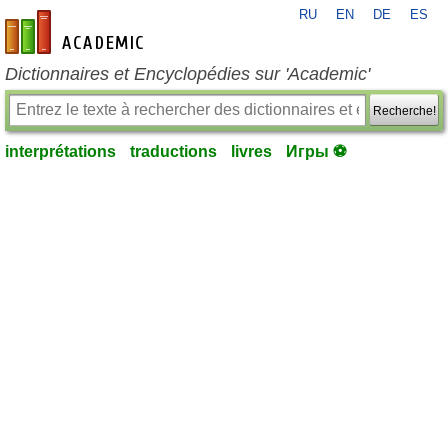
RU
EN
DE
ES
fr-academic.com
Dictionnaires et Encyclopédies sur 'Academic'
Recherche!
interprétations
traductions
livres
Игры ⚽