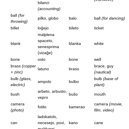
bilanci
(accounting)
ball
(for
pilko, globo
balo
ball
(for dancing)
throwing)
billet
loĝejo
bileto
ticket
malplena
spaceto,
blank
blanka
white
senesprima
(vizaĝe)
bone
osto
bone
well
brass
(copper
brace, guy
latuno
braso
+ zinc)
(nautical)
bulb
(glass,
bulb
(base of
ampolo
bulbo
electric)
plant)
arbeto, arbusto,
bush
buŝo
mouth
vepro
camera
camera
(movie,
fotilo
kamerao
(photo)
film, video)
ladskatolo,
can
necesejo, povi,
kano
cane
maldungi