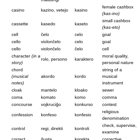
female cashbox
casino
kazino, vetejo
kasino
(kas-ino)
small cashbox
cassette
kasedo
kaseto
(kas-eto)
cell
ĉelo
celo
goal
cello
violonĉelo
celo
goal
cello
violonĉelo
ĉelo
cell
character
(in a
moral quality,
rolo, persono
karaktero
story)
personal nature
chord
string of a
(musical
akordo
kordo
musical
notes)
instrument
cloak
mantelo
kloako
sewer
coma
komato
komo
comma
concourse
vojkruciĝo
konkurso
contest
religious
confession
konfeso
konfesio
denomination
check, supervise,
control
regi, direkti
kontroli
examine
correct
ĝusta
korekta
corrective