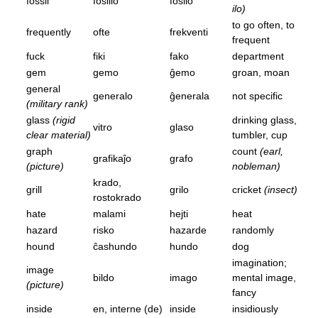
fossil
fosilio
fosilo
ilo)
to go often, to
frequently
ofte
frekventi
frequent
fuck
fiki
fako
department
gem
gemo
ĝemo
groan, moan
general
generalo
ĝenerala
not specific
(military rank)
glass
(rigid
drinking glass,
vitro
glaso
clear material)
tumbler, cup
graph
count
(earl,
grafikaĵo
grafo
(picture)
nobleman)
krado,
grill
grilo
cricket
(insect)
rostokrado
hate
malami
hejti
heat
hazard
risko
hazarde
randomly
hound
ĉashundo
hundo
dog
imagination;
image
bildo
imago
mental image,
(picture)
fancy
inside
en, interne (de)
inside
insidiously