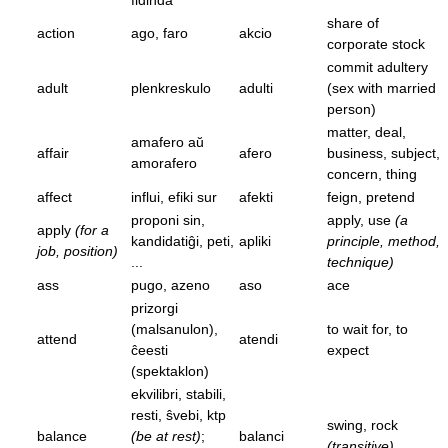
fidinda
share of
action
ago, faro
akcio
corporate stock
commit adultery
adult
plenkreskulo
adulti
(sex with married
person)
matter, deal,
amafero aŭ
affair
afero
business, subject,
amorafero
concern, thing
affect
influi, efiki sur
afekti
feign, pretend
proponi sin,
apply, use
(a
apply
(for a
kandidatiĝi, peti,
apliki
principle, method,
job, position)
...
technique)
ass
pugo, azeno
aso
ace
prizorgi
(malsanulon),
to wait for, to
attend
atendi
ĉeesti
expect
(spektaklon)
ekvilibri, stabili,
resti, ŝvebi, ktp
swing, rock
balance
(be at rest)
;
balanci
(transitive)