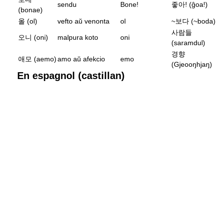
sendu
Bone!
좋아! (ĝoa!)
(bonae)
올 (ol)
vefto aŭ venonta
ol
~보다 (~boda)
사람들
오니 (oni)
malpura koto
oni
(saramdul)
경향
애모 (aemo)
amo aŭ afekcio
emo
(Gjeooŋhjaŋ)
En espagnol (castillan)