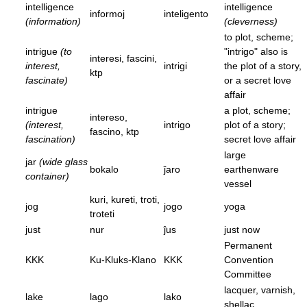
intelligence
intelligence
informoj
inteligento
(information)
(cleverness)
to plot, scheme;
intrigue
(to
"intrigo" also is
interesi, fascini,
interest,
intrigi
the plot of a story,
ktp
fascinate)
or a secret love
affair
intrigue
a plot, scheme;
intereso,
(interest,
intrigo
plot of a story;
fascino, ktp
fascination)
secret love affair
large
jar
(wide glass
bokalo
ĵaro
earthenware
container)
vessel
kuri, kureti, troti,
jog
jogo
yoga
troteti
just
nur
ĵus
just now
Permanent
KKK
Ku-Kluks-Klano
KKK
Convention
Committee
lacquer, varnish,
lake
lago
lako
shellac