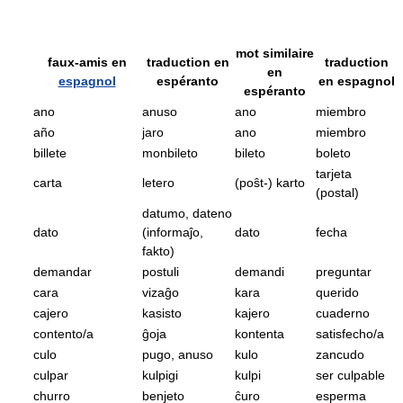
mot similaire
faux-amis en
traduction en
traduction
en
espagnol
espéranto
en espagnol
espéranto
ano
anuso
ano
miembro
año
jaro
ano
miembro
billete
monbileto
bileto
boleto
tarjeta
carta
letero
(poŝt-) karto
(postal)
datumo, dateno
dato
(informaĵo,
dato
fecha
fakto)
demandar
postuli
demandi
preguntar
cara
vizaĝo
kara
querido
cajero
kasisto
kajero
cuaderno
contento/a
ĝoja
kontenta
satisfecho/a
culo
pugo, anuso
kulo
zancudo
culpar
kulpigi
kulpi
ser culpable
churro
benjeto
ĉuro
esperma