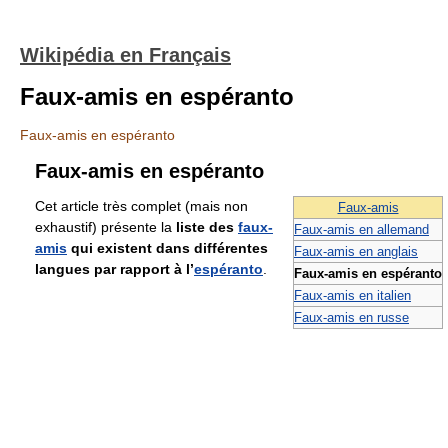
Wikipédia en Français
Faux-amis en espéranto
Faux-amis en espéranto
Faux-amis en espéranto
Cet article très complet (mais non
Faux-amis
exhaustif) présente la
liste des
faux-
Faux-amis en allemand
amis
qui existent dans différentes
Faux-amis en anglais
langues par rapport à l’
espéranto
.
Faux-amis en espéranto
Faux-amis en italien
Faux-amis en russe