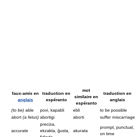
mot
faux-amis en
traduction en
traduction en
similaire en
anglais
espéranto
anglais
espéranto
(to be)
able
povi, kapabli
ebli
to be possible
abort
(a fetus)
abortigi
aborti
suffer miscarriage
preciza,
prompt, punctual,
accurate
ekzakta, ĝusta,
akurata
on time