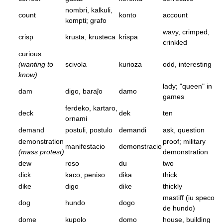
nombri, kalkuli,
count
konto
account
kompti; grafo
wavy, crimped,
crisp
krusta, krusteca
krispa
crinkled
curious
(wanting to
scivola
kurioza
odd, interesting
know)
lady; "queen" in
dam
digo, baraĵo
damo
games
ferdeko, kartaro,
deck
dek
ten
ornami
demand
postuli, postulo
demandi
ask, question
demonstration
proof; military
manifestacio
demonstracio
(mass protest)
demonstration
dew
roso
du
two
dick
kaco, peniso
dika
thick
dike
digo
dike
thickly
mastiff (iu speco
dog
hundo
dogo
de hundo)
dome
kupolo
domo
house, building