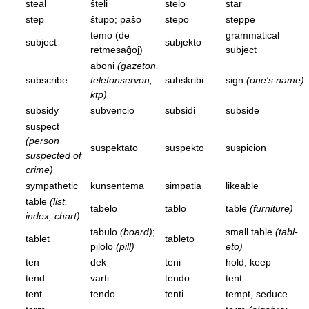
steal
ŝteli
stelo
star
step
ŝtupo; paŝo
stepo
steppe
temo (de
grammatical
subject
subjekto
retmesaĝoj)
subject
aboni
(gazeton,
subscribe
telefonservon,
subskribi
sign
(one's name)
ktp)
subsidy
subvencio
subsidi
subside
suspect
(person
suspektato
suspekto
suspicion
suspected of
crime)
sympathetic
kunsentema
simpatia
likeable
table
(list,
tabelo
tablo
table
(furniture)
index, chart)
tabulo
(board)
;
small table
(tabl-
tablet
tableto
pilolo
(pill)
eto)
ten
dek
teni
hold, keep
tend
varti
tendo
tent
tent
tendo
tenti
tempt, seduce