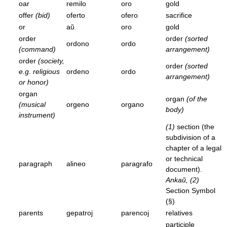
oar
remilo
oro
gold
offer
(bid)
oferto
ofero
sacrifice
or
aŭ
oro
gold
order
order
(sorted
ordono
ordo
(command)
arrangement)
order
(society,
order
(sorted
e.g. religious
ordeno
ordo
arrangement)
or honor)
organ
organ
(of the
(musical
orgeno
organo
body)
instrument)
(1)
section (the
subdivision of a
chapter of a legal
or technical
paragraph
alineo
paragrafo
document).
Ankaŭ, (2)
Section Symbol
(§)
parents
gepatroj
parencoj
relatives
participle