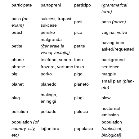
participate
partopreni
participo
(grammatical
term)
pass
(an
sukcesi, trapasi
pasi
pass
(move)
exam)
sukcese
peach
persiko
piĉo
vagina, vulva
malgranda
having been
petite
(ĝenerale je
petite
asked/requested
virinaj vestaĵoj)
phone
telefono, sonero
fono
background
phrase
frazero, vortumo
frazo
sentence
pig
porko
pigo
magpie
small plan
(plan-
planet
planedo
planeto
eto)
malingo,
plug
plugi
plow
eningigi
nocturnal
pollution
poluado
polucio
emission
population
(of
population
country, city,
loĝantaro
populacio
(statistical;
etc)
biological)