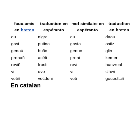
faux-amis
traduction en
mot similaire en
traduction
en
breton
espéranto
espéranto
en breton
du
nigra
du
daou
gast
putino
gasto
ostiz
genoù
buŝo
genuo
glin
prenañ
acêti
preni
kemer
reviñ
frosti
revi
hunvreal
vi
ovo
vi
c'hwi
votiñ
voĉdoni
voti
gouestlañ
En catalan