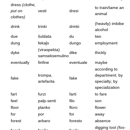
dress
(clothe,
to train/tame an
put on
vesti
dresi
animal
clothes)
(heavily) imbibe
drink
trinki
drinki
alcohol
due
ŝuldata
du
two
dung
fekaĵo
dungo
employment
(viraspekta)
dyke
dike
thickly
samseksemulino
eventually
finfine
eventuale
maybe
according to
trompa,
department; by
fake
fake
artefarita
specialty; by
specialization
fart
furzi
farti
to fare
feel
palp-senti
filo
son
floor
planko
floro
flower
for
por
for
away
forest
arbaro
foresto
absence
digging tool
(fos-