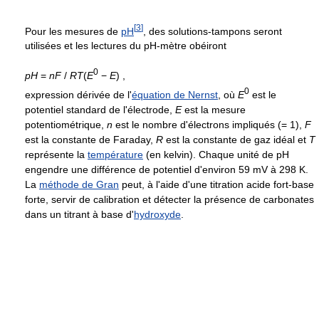
[
3
]
Pour les mesures de
pH
, des solutions-tampons seront
utilisées et les lectures du pH-mètre obéiront
0
p
H
=
n
F
/
R
T
(
E
−
E
)
,
0
expression dérivée de l'
équation de Nernst
, où
E
est le
potentiel standard de l'électrode,
E
est la mesure
potentiométrique,
n
est le nombre d'électrons impliqués (= 1),
F
est la constante de Faraday,
R
est la constante de gaz idéal et
T
représente la
température
(en kelvin). Chaque unité de pH
engendre une différence de potentiel d'environ 59 mV à 298 K.
La
méthode de Gran
peut, à l'aide d'une titration acide fort-base
forte, servir de calibration et détecter la présence de carbonates
dans un titrant à base d'
hydroxyde
.