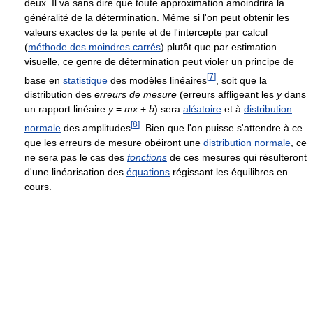
deux. Il va sans dire que toute approximation amoindrira la
généralité de la détermination. Même si l'on peut obtenir les
valeurs exactes de la pente et de l'intercepte par calcul
(
méthode des moindres carrés
) plutôt que par estimation
visuelle, ce genre de détermination peut violer un principe de
[
7
]
base en
statistique
des modèles linéaires
, soit que la
distribution des
erreurs de mesure
(erreurs affligeant les
y
dans
un rapport linéaire
y
=
m
x
+
b
) sera
aléatoire
et à
distribution
[
8
]
normale
des amplitudes
. Bien que l'on puisse s'attendre à ce
que les erreurs de mesure obéiront une
distribution normale
, ce
ne sera pas le cas des
fonctions
de ces mesures qui résulteront
d'une linéarisation des
équations
régissant les équilibres en
cours.