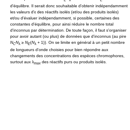
d'équilibre. Il serait donc souhaitable d'obtenir indépendamment
les valeurs d'
ε
des réactifs isolés (et/ou des produits isolés)
et/ou d'évaluer indépendamment, si possible, certaines des
constantes d'équilibre, pour ainsi réduire le nombre total
d'inconnus par détermination. De toute façon, il faut s'organiser
pour avoir autant (ou plus) de données que d'inconnus (au pire
N
N
≥
N
(
N
+ 1)
). On se limite en général à un petit nombre
C
λ
E
λ
de longueurs d'onde choisies pour bien répondre aux
changements des concentrations des espèces chromophores,
surtout aux
λ
des réactifs purs ou produits isolés.
m
a
x