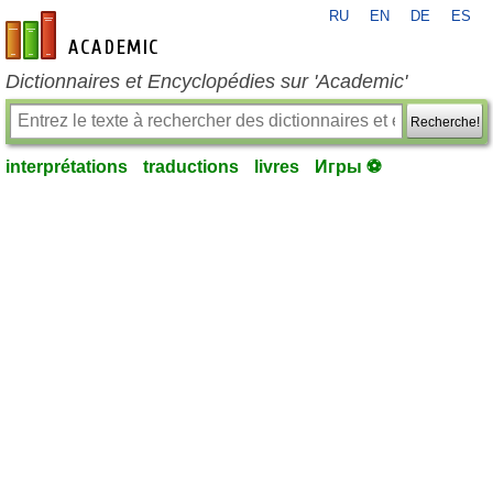
RU
EN
DE
ES
fr-academic.com
Dictionnaires et Encyclopédies sur 'Academic'
Recherche!
interprétations
traductions
livres
Игры ⚽