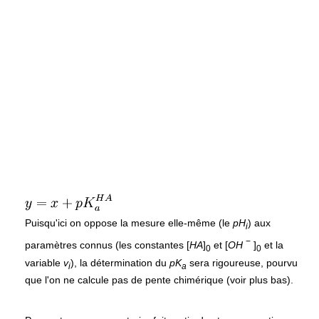
Puisqu'ici on oppose la mesure elle-même (le
p
H
) aux
i
−
paramètres connus (les constantes
[
H
A
]
et
[
O
H
]
et la
0
0
variable
v
), la détermination du
p
K
sera rigoureuse, pourvu
i
a
que l'on ne calcule pas de pente chimérique (voir plus bas).