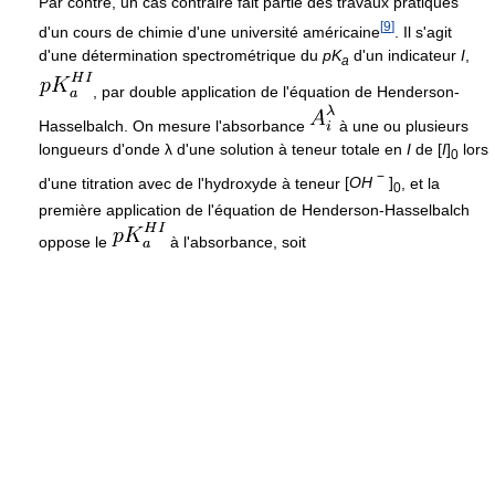
Par contre, un cas contraire fait partie des travaux pratiques
[
9
]
d'un cours de chimie d'une université américaine
. Il s'agit
d'une détermination spectrométrique du
p
K
d'un indicateur
I
,
a
, par double application de l'équation de Henderson-
Hasselbalch. On mesure l'absorbance
à une ou plusieurs
longueurs d'onde
λ
d'une solution à teneur totale en
I
de
[
I
]
lors
0
−
d'une titration avec de l'hydroxyde à teneur
[
O
H
]
, et la
0
première application de l'équation de Henderson-Hasselbalch
oppose le
à l'absorbance, soit