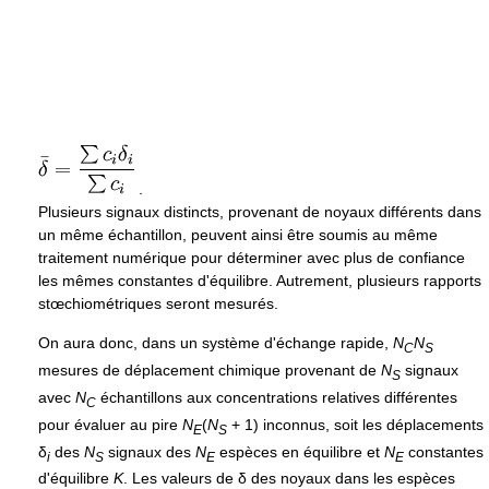
.
Plusieurs signaux distincts, provenant de noyaux différents dans
un même échantillon, peuvent ainsi être soumis au même
traitement numérique pour déterminer avec plus de confiance
les mêmes constantes d'équilibre. Autrement, plusieurs rapports
stœchiométriques seront mesurés.
On aura donc, dans un système d'échange rapide,
N
N
C
S
mesures de déplacement chimique provenant de
N
signaux
S
avec
N
échantillons aux concentrations relatives différentes
C
pour évaluer au pire
N
(
N
+ 1)
inconnus, soit les déplacements
E
S
δ
des
N
signaux des
N
espèces en équilibre et
N
constantes
i
S
E
E
d'équilibre
K
. Les valeurs de
δ
des noyaux dans les espèces