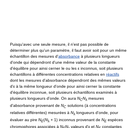
Puisqu'avec une seule mesure, il n'est pas possible de
déterminer plus qu'un paramètre, il faut avoir soit pour un même
échantillon des mesures d'
absorbance
à plusieurs longueurs
d'onde qui dépendront d'une même valeur de la constante
d'équilibre pour ainsi cerner le ou les
ε
inconnus, soit plusieurs
échantillons à différentes concentrations relatives en
réactifs
dont les mesures d'absorbance dépendront des mêmes valeurs
d'
ε
à la même longueur d'onde pour ainsi cerner la constante
d'équilibre inconnue, soit plusieurs échantillons examinés à
plusieurs longueurs d'onde. On aura
N
N
mesures
C
λ
d'absorbance provenant de
N
solutions (à concentrations
C
relatives différentes) mesurées à
N
longueurs d'onde, pour
λ
évaluer au pire
N
(
N
+ 1)
inconnus provenant de
N
espèces
E
λ
E
chromophores associées à
N
N
valeurs d'
ε
et
N
constantes
E
λ
E