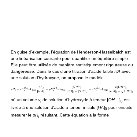
En guise d'exemple, l'équation de Henderson-Hasselbalch est
une linéarisation courante pour quantifier un équilibre simple.
Elle peut être utilisée de manière statistiquement rigoureuse ou
dangereuse. Dans le cas d'une titration d'acide faible
H
A
avec
une solution d'hydroxyde, on propose le modèle
−
où un volume
v
de solution d'hydroxyde à teneur
[
O
H
]
est
i
0
livrée à une solution d'acide à teneur initiale
[
H
A
]
pour ensuite
0
mesurer le
p
H
résultant. Cette équation a la forme
i