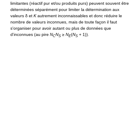
limitantes (réactif pur et/ou produits purs) peuvent souvent être
déterminées séparément pour limiter la détermination aux
valeurs
δ
et
K
autrement inconnaissables et donc réduire le
nombre de valeurs inconnues, mais de toute façon il faut
s'organiser pour avoir autant ou plus de données que
d'inconnues (au pire
N
N
≥
N
(
N
+ 1)
).
C
S
E
S