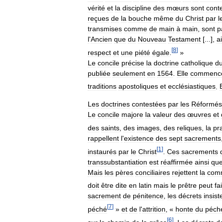
vérité
et
la
discipline
des
mœurs
sont
cont
reçues
de
la
bouche
même
du
Christ
par
l
transmises
comme
de
main
à
main
,
sont
p
l
'
Ancien
que
du
Nouveau
Testament
[...],
a
[
8
]
respect
et
une
piété
égale
.
»
Le
concile
précise
la
doctrine
catholique
d
publiée
seulement
en
1564
.
Elle
commenc
traditions
apostoliques
et
ecclésiastiques
.
Les
doctrines
contestées
par
les
Réformés
Le
concile
majore
la
valeur
des
œuvres
et
des
saints
,
des
images
,
des
reliques
,
la
pr
rappellent
l
'
existence
des
sept
sacrements
[
1
]
instaurés
par
le
Christ
.
Ces
sacrements
transsubstantiation
est
réaffirmée
ainsi
qu
Mais
les
pères
conciliaires
rejettent
la
com
doit
être
dite
en
latin
mais
le
prêtre
peut
fa
sacrement
de
pénitence
,
les
décrets
insist
[
7
]
péché
»
et
de
l
'
attrition
,
«
honte
du
péch
[
6
]