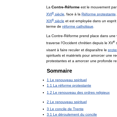
La
Contre
-
Réforme
est
le
mouvement
par
e
XVI
siècle
,
face
à
la
Réforme
protestante
e
XIX
siècle
et
est
employée
dans
un
esprit
terme
de
réforme
catholique
.
La
Contre
-
Réforme
prend
place
dans
une
e
traverse
l
'
Occident
chrétien
depuis
le
XV
visant
à
faire
reculer
et
disparaître
le
prote
spirituels
et
matériels
pour
amorcer
une
re
protestantes
et
a
amorcer
une
profonde
re
Sommaire
1
Le
renouveau
spirituel
1
.
1
La
réforme
protestante
1
.
2
Le
renouveau
des
ordres
religieux
2
Le
renouveau
spirituel
3
Le
concile
de
Trente
3
.
1
Le
déroulement
du
concile