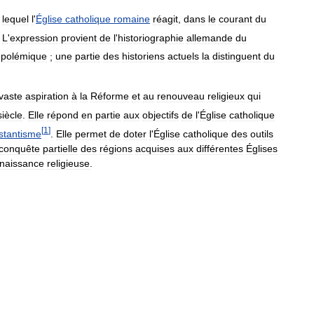
lequel
l
'
Église
catholique
romaine
réagit
,
dans
le
courant
du
.
L
'
expression
provient
de
l
'
historiographie
allemande
du
polémique
;
une
partie
des
historiens
actuels
la
distinguent
du
vaste
aspiration
à
la
Réforme
et
au
renouveau
religieux
qui
siècle
.
Elle
répond
en
partie
aux
objectifs
de
l
'
Église
catholique
[
1
]
stantisme
.
Elle
permet
de
doter
l
'
Église
catholique
des
outils
conquête
partielle
des
régions
acquises
aux
différentes
Églises
naissance
religieuse
.