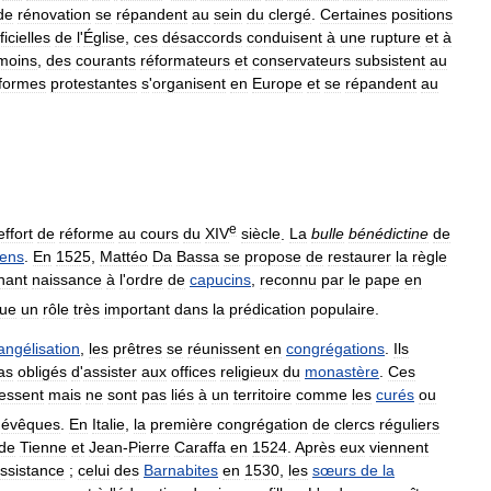
de
rénovation
se
répandent
au
sein
du
clergé
.
Certaines
positions
ficielles
de
l
'
Église
,
ces
désaccords
conduisent
à
une
rupture
et
à
moins
,
des
courants
réformateurs
et
conservateurs
subsistent
au
formes
protestantes
s
'
organisent
en
Europe
et
se
répandent
au
e
effort
de
réforme
au
cours
du
XIV
siècle
.
La
bulle
bénédictine
de
iens
.
En
1525
,
Mattéo
Da
Bassa
se
propose
de
restaurer
la
règle
nant
naissance
à
l
'
ordre
de
capucins
,
reconnu
par
le
pape
en
oue
un
rôle
très
important
dans
la
prédication
populaire
.
angélisation
,
les
prêtres
se
réunissent
en
congrégations
.
Ils
as
obligés
d
'
assister
aux
offices
religieux
du
monastère
.
Ces
essent
mais
ne
sont
pas
liés
à
un
territoire
comme
les
curés
ou
évêques
.
En
Italie
,
la
première
congrégation
de
clercs
réguliers
de
Tienne
et
Jean
-
Pierre
Caraffa
en
1524
.
Après
eux
viennent
ssistance
;
celui
des
Barnabites
en
1530
,
les
sœurs
de
la