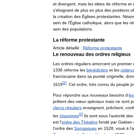
et
divergent
,
mais
les
idées
de
réforme
et
s
'
éloignant
de
plus
en
plus
des
positions
of
la
création
des
Églises
protestantes
.
Néan
sein
de
l
'
Église
catholique
,
alors
que
les
ré
sein
des
populations
.
La
réforme
protestante
Article
détaillé
:
Réforme
protestante
.
Le
renouveau
des
ordres
religieux
Les
ordres
réguliers
amorcent
un
premier
1336
réforme
les
bénédictins
et
les
cisterc
franciscaine
dans
sa
pureté
originelle
,
don
[
2
]
1619
.
Cet
ordre
,
très
connu
du
peuple
j
Pour
répondre
aux
nouveaux
besoins
d
'
év
prêtent
des
vœux
spéciaux
mais
ne
sont
p
clercs
réguliers
enseignent
,
prêchent
,
conf
[
2
]
les
chanoines
.
Ils
sont
sous
l
'
autorité
des
est
l
'
ordre
des
Théatins
fondé
par
Gaétan
l
'
ordre
des
Somasques
en
1528
,
voué
à
l
'
a