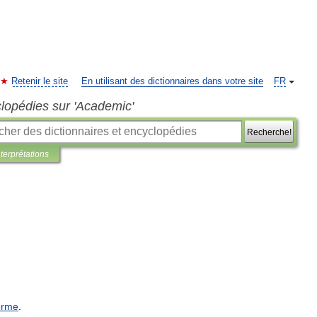
Retenir le site
En utilisant des dictionnaires dans votre site
FR
clopédies sur 'Academic'
Recherche!
nterprétations
orme
.