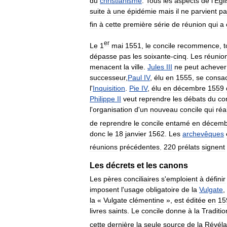
du
christianisme
.
Tous
les
aspects
de
l
'
Égl
suite
à
une
épidémie
mais
il
ne
parvient
pa
fin
à
cette
première
série
de
réunion
qui
a
er
Le
1
mai
1551
,
le
concile
recommence
,
t
dépasse
pas
les
soixante
-
cinq
.
Les
réunio
menacent
la
ville
.
Jules
III
ne
peut
achever
successeur
,
Paul
IV
,
élu
en
1555
,
se
consa
l
'
Inquisition
.
Pie
IV
,
élu
en
décembre
1559
Philippe
II
veut
reprendre
les
débats
du
co
l
'
organisation
d
'
un
nouveau
concile
qui
réa
de
reprendre
le
concile
entamé
en
décemb
donc
le
18
janvier
1562
.
Les
archevêques
réunions
précédentes
.
220
prélats
signent
Les
décrets
et
les
canons
Les
pères
conciliaires
s
'
emploient
à
définir
imposent
l
'
usage
obligatoire
de
la
Vulgate
,
la
«
Vulgate
clémentine
»,
est
éditée
en
15
livres
saints
.
Le
concile
donne
à
la
Traditio
cette
dernière
la
seule
source
de
la
Révéla