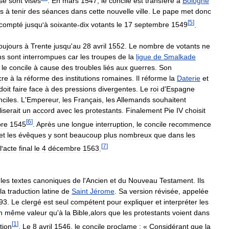
ise
sont
visés
.
En
mars
1547
,
le
concile
est
transféré
à
Bologne
s
à
tenir
des
séances
dans
cette
nouvelle
ville
.
Le
pape
met
donc
[
5
]
compté
jusqu
'
à
soixante
-
dix
votants
le
17
septembre
1549
.
oujours
à
Trente
jusqu
'
au
28
avril
1552
.
Le
nombre
de
votants
ne
ns
sont
interrompues
car
les
troupes
de
la
ligue
de
Smalkade
le
concile
à
cause
des
troubles
liés
aux
guerres
.
Son
cre
à
la
réforme
des
institutions
romaines
.
Il
réforme
la
Daterie
et
doit
faire
face
à
des
pressions
divergentes
.
Le
roi
d
'
Espagne
nciles
.
L
'
Empereur
,
les
Français
,
les
Allemands
souhaitent
liserait
un
accord
avec
les
protestants
.
Finalement
Pie
IV
choisit
[
6
]
re
1545
.
Après
une
longue
interruption
,
le
concile
recommence
et
les
évêques
y
sont
beaucoup
plus
nombreux
que
dans
les
[
7
]
l
'
acte
final
le
4
décembre
1563
.
les
textes
canoniques
de
l
'
Ancien
et
du
Nouveau
Testament
.
Ils
la
traduction
latine
de
Saint
Jérome
.
Sa
version
révisée
,
appelée
93
.
Le
clergé
est
seul
compétent
pour
expliquer
et
interpréter
les
n
même
valeur
qu
'
à
la
Bible
,
alors
que
les
protestants
voient
dans
[
1
]
tion
.
Le
8
avril
1546
,
le
concile
proclame
:
«
Considérant
que
la