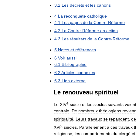
3
.
2
Les
décrets
et
les
canons
4
La
reconquête
catholique
4
.
1
Les
papes
de
la
Contre
-
Réforme
4
.
2
La
Contre
-
Réforme
en
action
4
.
3
Les
résultats
de
la
Contre
-
Réforme
5
Notes
et
références
6
Voir
aussi
6
.
1
Bibliographie
6
.
2
Articles
connexes
6
.
3
Lien
externe
Le
renouveau
spirituel
e
Le
XIV
siècle
et
les
siècles
suivants
voien
centrale
.
De
nombreux
théologiens
revien
spiritualité
.
Leurs
travaux
se
répandent
,
de
e
XVI
siècles
.
Parallèlement
à
ces
travaux
t
religieuse
,
les
comportements
du
clergé
et