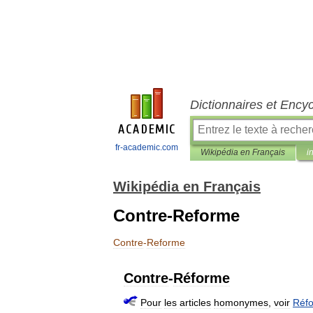
Dictionnaires et Ency
fr-academic.com
Wikipédia en Français
i
Wikipédia en Français
Contre-Reforme
Contre
-
Reforme
Contre
-
Réforme
Pour
les
articles
homonymes
,
voir
Réf