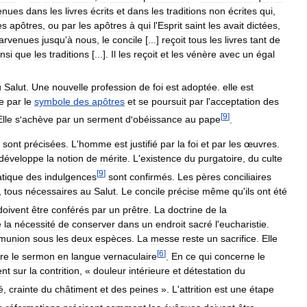
enues
dans
les
livres
écrits
et
dans
les
traditions
non
écrites
qui
,
es
apôtres
,
ou
par
les
apôtres
à
qui
l
'
Esprit
saint
les
avait
dictées
,
arvenues
jusqu
'
à
nous
,
le
concile
[...]
reçoit
tous
les
livres
tant
de
insi
que
les
traditions
[...].
Il
les
reçoit
et
les
vénère
avec
un
égal
u
Salut
.
Une
nouvelle
profession
de
foi
est
adoptée
.
elle
est
e
par
le
symbole
des
apôtres
et
se
poursuit
par
l
'
acceptation
des
[
9
]
Elle
s
'
achève
par
un
serment
d
'
obéissance
au
pape
.
sont
précisées
.
L
'
homme
est
justifié
par
la
foi
et
par
les
œuvres
.
développe
la
notion
de
mérite
.
L
'
existence
du
purgatoire
,
du
culte
[
9
]
atique
des
indulgences
sont
confirmés
.
Les
pères
conciliaires
,
tous
nécessaires
au
Salut
.
Le
concile
précise
même
qu
'
ils
ont
été
doivent
être
conférés
par
un
prêtre
.
La
doctrine
de
la
e
la
nécessité
de
conserver
dans
un
endroit
sacré
l
'
eucharistie
.
munion
sous
les
deux
espèces
.
La
messe
reste
un
sacrifice
.
Elle
[
6
]
ire
le
sermon
en
langue
vernaculaire
.
En
ce
qui
concerne
le
ent
sur
la
contrition
,
«
douleur
intérieure
et
détestation
du
é
,
crainte
du
châtiment
et
des
peines
»
.
L
'
attrition
est
une
étape