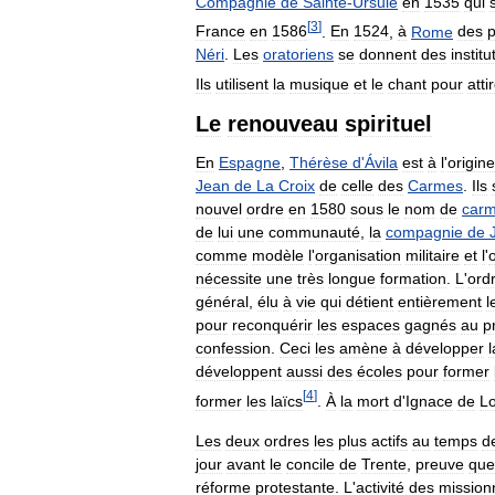
Compagnie
de
Sainte
-
Ursule
en
1535
qui
[
3
]
France
en
1586
.
En
1524
,
à
Rome
des
p
Néri
.
Les
oratoriens
se
donnent
des
institu
Ils
utilisent
la
musique
et
le
chant
pour
atti
Le
renouveau
spirituel
En
Espagne
,
Thérèse
d
'
Ávila
est
à
l
'
origine
Jean
de
La
Croix
de
celle
des
Carmes
.
Ils
nouvel
ordre
en
1580
sous
le
nom
de
car
de
lui
une
communauté
,
la
compagnie
de
comme
modèle
l
'
organisation
militaire
et
l
'
nécessite
une
très
longue
formation
.
L
'
ord
général
,
élu
à
vie
qui
détient
entièrement
l
pour
reconquérir
les
espaces
gagnés
au
p
confession
.
Ceci
les
amène
à
développer
l
développent
aussi
des
écoles
pour
former
[
4
]
former
les
laïcs
.
À
la
mort
d
'
Ignace
de
Lo
Les
deux
ordres
les
plus
actifs
au
temps
d
jour
avant
le
concile
de
Trente
,
preuve
que
réforme
protestante
.
L
'
activité
des
mission