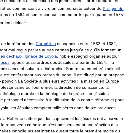
se
consacrent
à
l
'
éducation
des
jeunes
filles
.
L
'
ordre
apparaît
en
rêtres
commencent
à
vivre
en
communauté
autour
de
Philippe
de
tions
en
1564
et
sont
reconnus
comme
ordre
par
le
pape
en
1575
.
[
3
]
rer
les
fidèles
.
de
la
réforme
des
Carmélites
espagnoles
entre
1562
et
1682
,
sont
mal
reçus
par
les
autres
carmes
jusqu
'
à
ce
qu
'
ils
forment
un
mes
déchaux
.
Ignace
de
Loyola
,
noble
espagnol
organise
autour
Jésus
,
appelé
aussi
ordres
des
Jésuites
,
à
partir
de
1534
.
Il
a
obéissance
absolue
à
la
hiérarchie
.
Son
recrutement
très
sélectif
re
est
entièrement
aux
ordres
du
pape
.
Il
est
dirigé
par
un
préposé
e
pouvoir
.
La
Société
a
plusieurs
activités
:
la
mission
en
Europe
rotestantisme
ou
l
'
outre
-
mer
,
la
direction
de
conscience
,
la
a
théologie
morale
et
la
théologie
de
la
grâce
.
Les
jésuites
le
personnel
nécessaire
à
la
diffusion
de
la
contre
-
réforme
et
pour
yola
,
les
Jésuites
comptent
mille
pères
dans
douze
provinces
.
e
la
Réforme
catholique
,
les
capucins
et
les
jésuites
ont
ainsi
vu
le
le
renouveau
catholique
n
'
est
pas
seulement
une
réaction
à
la
naires
catholiques
est
intense
durant
toute
la
première
moitié
du