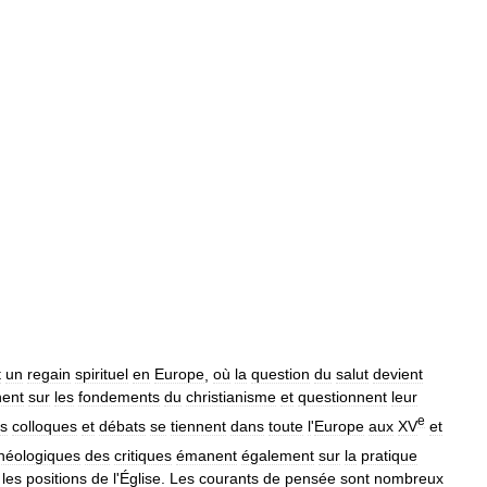
t
un
regain
spirituel
en
Europe
,
où
la
question
du
salut
devient
nent
sur
les
fondements
du
christianisme
et
questionnent
leur
e
s
colloques
et
débats
se
tiennent
dans
toute
l
'
Europe
aux
XV
et
héologiques
des
critiques
émanent
également
sur
la
pratique
les
positions
de
l
'
Église
.
Les
courants
de
pensée
sont
nombreux