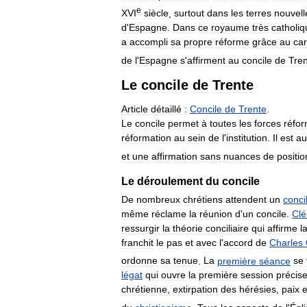
e
XVI
siècle
,
surtout
dans
les
terres
nouvell
d
'
Espagne
.
Dans
ce
royaume
très
catholiq
a
accompli
sa
propre
réforme
grâce
au
car
de
l
'
Espagne
s
'
affirment
au
concile
de
Tre
Le
concile
de
Trente
Article
détaillé
:
Concile
de
Trente
.
Le
concile
permet
à
toutes
les
forces
réfor
réformation
au
sein
de
l
'
institution
.
Il
est
au
et
une
affirmation
sans
nuances
de
positio
Le
déroulement
du
concile
De
nombreux
chrétiens
attendent
un
conci
même
réclame
la
réunion
d
'
un
concile
.
Cl
ressurgir
la
théorie
conciliaire
qui
affirme
l
franchit
le
pas
et
avec
l
'
accord
de
Charles
ordonne
sa
tenue
.
La
première
séance
se
légat
qui
ouvre
la
première
session
précis
chrétienne
,
extirpation
des
hérésies
,
paix
e