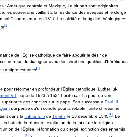
es
:
Amérique
centrale
et
Mexique
.
La
plupart
sont
originaires
ue
,
les
souverains
veillent
à
la
résidence
des
évêques
et
le
clergé
dinal
Cisneros
mort
en
1517
.
La
solidité
et
la
rigidité
théologiques
[
1
]
nte
.
matrice
de
l
'
Église
catholique
de
faire
aboutir
le
désir
de
ssi
un
refus
de
dialoguer
avec
des
chrétiens
qualifiés
d
'
hérétiques
[
1
]
ns
antiprotestantes
.
le
pour
réformer
en
profondeur
l
'
Église
catholique
.
Luther
lui
-
ément
VII
,
pape
de
1523
à
1534
hésite
car
il
a
peur
de
voir
a
supériorité
des
conciles
sur
le
pape
.
Son
successeur
Paul
III
Quint
qui
pense
qu
'
un
concile
pourra
rétablir
l
'
unité
chrétienne
[
5
]
tient
dans
la
cathédrale
de
Trente
,
le
13
décembre
1545
.
Le
e
les
buts
de
la
réunion
:
exaltation
de
la
foi
et
de
la
religion
t
union
de
l
'
Église
,
réformation
du
clergé
,
extinction
des
ennemis
[
5
]