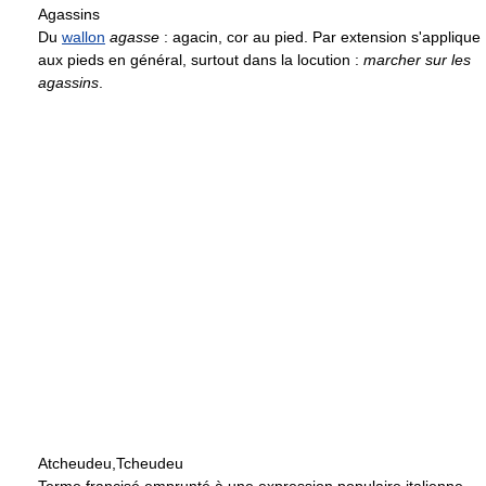
Agassins
Du
wallon
agasse
: agacin, cor au pied. Par extension s'applique
aux pieds en général, surtout dans la locution :
marcher sur les
agassins
.
Atcheudeu,Tcheudeu
Terme francisé emprunté à une expression populaire italienne