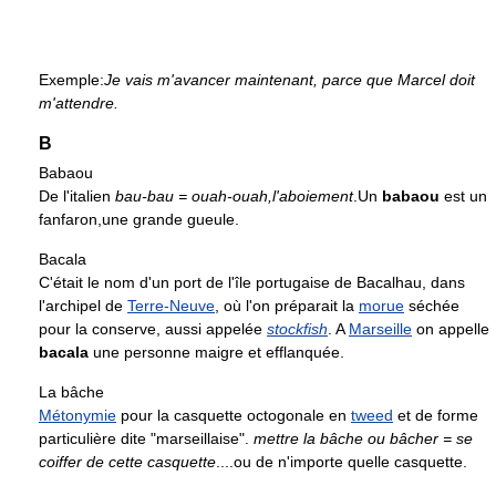
Exemple:
Je vais m'avancer maintenant, parce que Marcel doit
m'attendre.
B
Babaou
De l'italien
bau-bau = ouah-ouah,l'aboiement
.Un
babaou
est un
fanfaron,une grande gueule.
Bacala
C'était le nom d'un port de l'île portugaise de Bacalhau, dans
l'archipel de
Terre-Neuve
, où l'on préparait la
morue
séchée
pour la conserve, aussi appelée
stockfish
. A
Marseille
on appelle
bacala
une personne maigre et efflanquée.
La bâche
Métonymie
pour la casquette octogonale en
tweed
et de forme
particulière dite "marseillaise".
mettre la bâche ou bâcher = se
coiffer de cette casquette
....ou de n'importe quelle casquette.