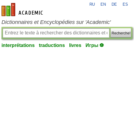
RU
EN
DE
ES
fr-academic.com
Dictionnaires et Encyclopédies sur 'Academic'
Recherche!
interprétations
traductions
livres
Игры ⚽