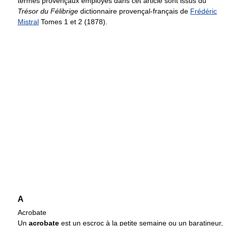
termes provençaux employés dans cet article sont issus du
Trésor du Félibrige
dictionnaire provençal-français de
Frédéric
Mistral
Tomes 1 et 2 (1878).
A
Acrobate
Un
acrobate
est un escroc à la petite semaine ou un baratineur,