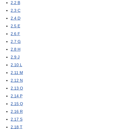
2.2
B
2.3
C
2.4
D
2.5
E
2.6
F
2.7
G
2.8
H
2.9
J
2.10
L
2.11
M
2.12
N
2.13
O
2.14
P
2.15
Q
2.16
R
2.17
S
2.18
T