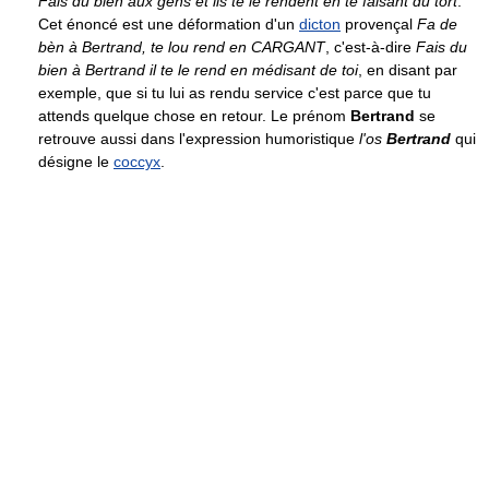
Fais du bien aux gens et ils te le rendent en te faisant du tort
.
Cet énoncé est une déformation d'un
dicton
provençal
Fa de
bèn à Bertrand, te lou rend en CARGANT
, c'est-à-dire
Fais du
bien à Bertrand il te le rend en médisant de toi
, en disant par
exemple, que si tu lui as rendu service c'est parce que tu
attends quelque chose en retour. Le prénom
Bertrand
se
retrouve aussi dans l'expression humoristique
l'os
Bertrand
qui
désigne le
coccyx
.