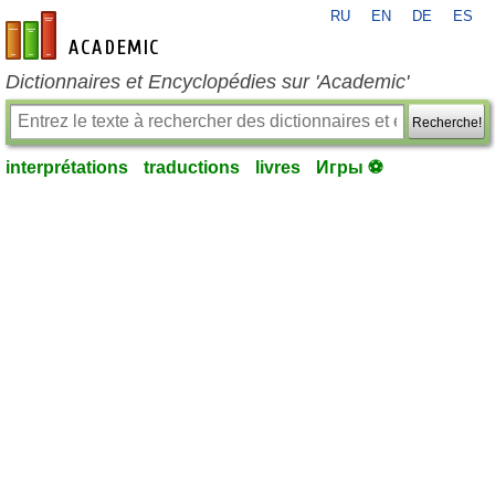
RU
EN
DE
ES
fr-academic.com
Dictionnaires et Encyclopédies sur 'Academic'
Recherche!
interprétations
traductions
livres
Игры ⚽