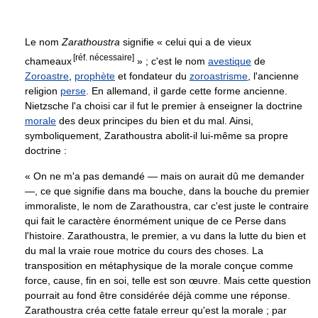
Le nom
Zarathoustra
signifie « celui qui a de vieux
[réf. nécessaire]
chameaux
» ; c'est le nom
avestique
de
Zoroastre
,
prophète
et fondateur du
zoroastrisme
, l'ancienne
religion
perse
. En allemand, il garde cette forme ancienne.
Nietzsche l'a choisi car il fut le premier à enseigner la doctrine
morale
des deux principes du bien et du mal. Ainsi,
symboliquement, Zarathoustra abolit-il lui-même sa propre
doctrine :
« On ne m'a pas demandé — mais on aurait dû me demander
—, ce que signifie dans ma bouche, dans la bouche du premier
immoraliste, le nom de Zarathoustra, car c'est juste le contraire
qui fait le caractère énormément unique de ce Perse dans
l'histoire. Zarathoustra, le premier, a vu dans la lutte du bien et
du mal la vraie roue motrice du cours des choses. La
transposition en métaphysique de la morale conçue comme
force, cause, fin en soi, telle est son œuvre. Mais cette question
pourrait au fond être considérée déjà comme une réponse.
Zarathoustra créa cette fatale erreur qu'est la morale ; par