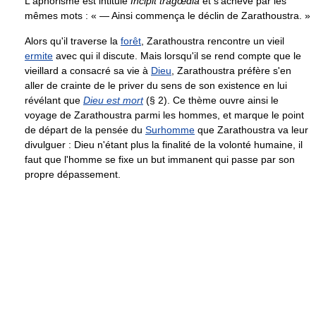
L'aphorisme est intitulé
Incipit tragœdia
et s'achève par les
mêmes mots : « — Ainsi commença le déclin de Zarathoustra. »
Alors qu'il traverse la
forêt
, Zarathoustra rencontre un vieil
ermite
avec qui il discute. Mais lorsqu'il se rend compte que le
vieillard a consacré sa vie à
Dieu
, Zarathoustra préfère s'en
aller de crainte de le priver du sens de son existence en lui
révélant que
Dieu est mort
(§ 2). Ce thème ouvre ainsi le
voyage de Zarathoustra parmi les hommes, et marque le point
de départ de la pensée du
Surhomme
que Zarathoustra va leur
divulguer : Dieu n'étant plus la finalité de la volonté humaine, il
faut que l'homme se fixe un but immanent qui passe par son
propre dépassement.