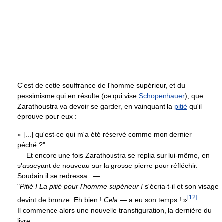
C'est de cette souffrance de l'homme supérieur, et du
pessimisme qui en résulte (ce qui vise
Schopenhauer
), que
Zarathoustra va devoir se garder, en vainquant la
pitié
qu'il
éprouve pour eux :
« [...] qu'est-ce qui m'a été réservé comme mon dernier
péché ?"
— Et encore une fois Zarathoustra se replia sur lui-même, en
s'asseyant de nouveau sur la grosse pierre pour réfléchir.
Soudain il se redressa : —
"
Pitié ! La pitié pour l'homme supérieur !
s'écria-t-il et son visage
[
12
]
devint de bronze. Eh bien !
Cela
— a eu son temps ! »
Il commence alors une nouvelle transfiguration, la dernière du
livre :