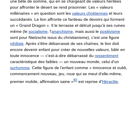
une bête de somme, qui en se chargeant de valeurs héritées
pour affronter le désert se rend prisonnier. Les « valeurs
millénaires » en question sont les
valeurs chrétiennes
et leurs
succédanés. Le lion affronte ce fardeau de devoirs qui forment
un « Grand Dragon ». Il le terrasse et détruit jusqu'à ses ruines
même (le
socialisme
, l'
anarchisme
, mais aussi le
positivisme
sont pour Nietzsche issus du christianisme), c'est une figure
nihiliste
. Après s'être débarrassé de ses chaînes, le lion doit
encore devenir enfant pour créer de nouvelles valeurs, bâtir en
toute innocence — c'est-à-dire débarrassé du
ressentiment
caractéristique des faibles — un nouveau monde, celui d'un
surhomme
. Cette figure de l'enfant comme « innocence et oubli,
commencement nouveau, jeu, roue qui se meut d'elle-même,
[
6
]
premier mobile, affirmation saine »
est reprise d'
Héraclite
.