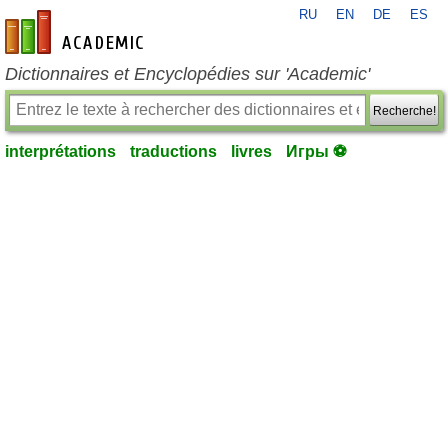
RU
EN
DE
ES
fr-academic.com
Dictionnaires et Encyclopédies sur 'Academic'
Recherche!
interprétations
traductions
livres
Игры ⚽