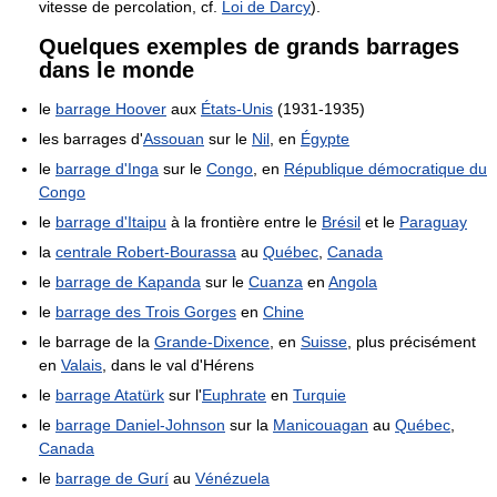
vitesse de percolation, cf.
Loi de Darcy
).
Quelques exemples de grands barrages
dans le monde
le
barrage Hoover
aux
États-Unis
(1931-1935)
les barrages d'
Assouan
sur le
Nil
, en
Égypte
le
barrage d'Inga
sur le
Congo
, en
République démocratique du
Congo
le
barrage d'Itaipu
à la frontière entre le
Brésil
et le
Paraguay
la
centrale Robert-Bourassa
au
Québec
,
Canada
le
barrage de Kapanda
sur le
Cuanza
en
Angola
le
barrage des Trois Gorges
en
Chine
le barrage de la
Grande-Dixence
, en
Suisse
, plus précisément
en
Valais
, dans le val d'Hérens
le
barrage Atatürk
sur l'
Euphrate
en
Turquie
le
barrage Daniel-Johnson
sur la
Manicouagan
au
Québec
,
Canada
le
barrage de Gurí
au
Vénézuela