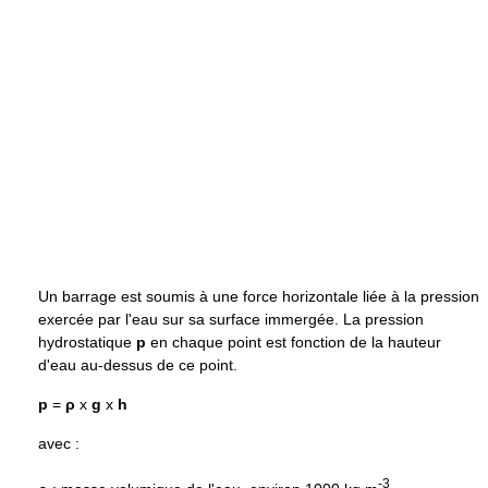
Un barrage est soumis à une force horizontale liée à la pression
exercée par l'eau sur sa surface immergée. La pression
hydrostatique
p
en chaque point est fonction de la hauteur
d'eau au-dessus de ce point.
p
=
ρ
x
g
x
h
avec :
-3