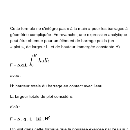
Cette formule ne s'intègre pas « à la main » pour les barrages à
géométrie compliquée. En revanche, une expression analytique
peut être obtenue pour un élément de barrage poids (un
« plot », de largeur L, et de hauteur immergée constante H).
F
=
ρ
.
g
.
L
avec :
H
: hauteur totale du barrage en contact avec l'eau.
L
: largeur totale du plot considéré.
d'où :
2
F
=
ρ
.
g
.
L
.
1/2
.
H
On voit dans cette formule que la poussée exercée par l'eau sur