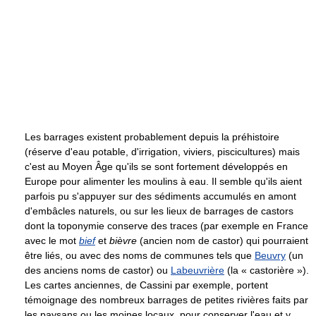
Les barrages existent probablement depuis la préhistoire
(réserve d'eau potable, d'irrigation, viviers, piscicultures) mais
c'est au Moyen Âge qu'ils se sont fortement développés en
Europe pour alimenter les moulins à eau. Il semble qu'ils aient
parfois pu s'appuyer sur des sédiments accumulés en amont
d'embâcles naturels, ou sur les lieux de barrages de castors
dont la toponymie conserve des traces (par exemple en France
avec le mot
bief
et
bièvre
(ancien nom de castor) qui pourraient
être liés, ou avec des noms de communes tels que
Beuvry
(un
des anciens noms de castor) ou
Labeuvrière
(la « castorière »).
Les cartes anciennes, de Cassini par exemple, portent
témoignage des nombreux barrages de petites rivières faits par
les paysans ou les moines locaux, pour conserver l'eau et y