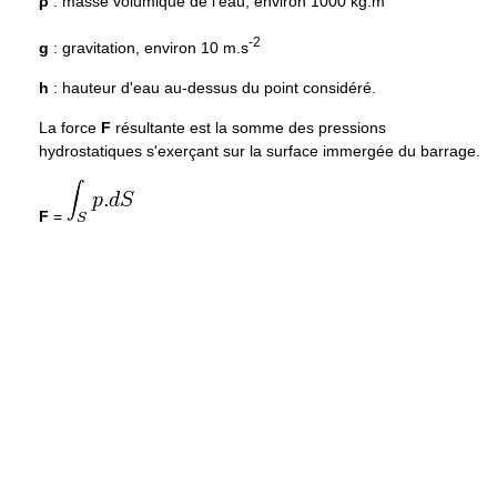
ρ
: masse volumique de l'eau, environ 1000 kg.m
-2
g
: gravitation, environ 10 m.s
h
: hauteur d'eau au-dessus du point considéré.
La force
F
résultante est la somme des pressions
hydrostatiques s'exerçant sur la surface immergée du barrage.
F
=