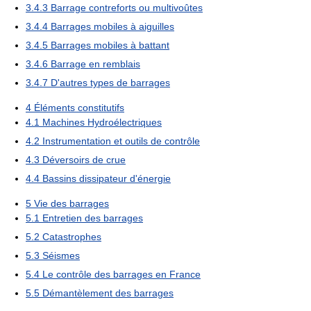
3.4.3
Barrage contreforts ou multivoûtes
3.4.4
Barrages mobiles à aiguilles
3.4.5
Barrages mobiles à battant
3.4.6
Barrage en remblais
3.4.7
D'autres types de barrages
4
Éléments constitutifs
4.1
Machines Hydroélectriques
4.2
Instrumentation et outils de contrôle
4.3
Déversoirs de crue
4.4
Bassins dissipateur d'énergie
5
Vie des barrages
5.1
Entretien des barrages
5.2
Catastrophes
5.3
Séismes
5.4
Le contrôle des barrages en France
5.5
Démantèlement des barrages