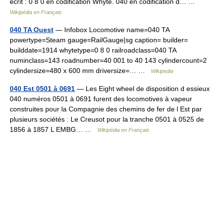
écrit : 0 8 0 en codification Whyte. 040 en codification d… …
Wikipédia en Français
040 TA Ouest
— Infobox Locomotive name=040 TA
powertype=Steam gauge=RailGauge|sg caption= builder=
builddate=1914 whytetype=0 8 0 railroadclass=040 TA
numinclass=143 roadnumber=40 001 to 40 143 cylindercount=2
cylindersize=480 x 600 mm driversize=… …
Wikipedia
040 Est 0501 à 0691
— Les Eight wheel de disposition d essieux
040 numéros 0501 à 0691 furent des locomotives à vapeur
construites pour la Compagnie des chemins de fer de l Est par
plusieurs sociétés : Le Creusot pour la tranche 0501 à 0525 de
1856 à 1857 L EMBG… …
Wikipédia en Français