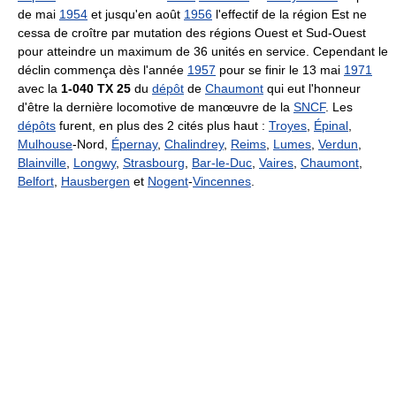
de mai
1954
et jusqu'en août
1956
l'effectif de la région Est ne
cessa de croître par mutation des régions Ouest et Sud-Ouest
pour atteindre un maximum de 36 unités en service. Cependant le
déclin commença dès l'année
1957
pour se finir le 13 mai
1971
avec la
1-040 TX 25
du
dépôt
de
Chaumont
qui eut l'honneur
d'être la dernière locomotive de manœuvre de la
SNCF
. Les
dépôts
furent, en plus des 2 cités plus haut :
Troyes
,
Épinal
,
Mulhouse
-Nord,
Épernay
,
Chalindrey
,
Reims
,
Lumes
,
Verdun
,
Blainville
,
Longwy
,
Strasbourg
,
Bar-le-Duc
,
Vaires
,
Chaumont
,
Belfort
,
Hausbergen
et
Nogent
-
Vincennes
.