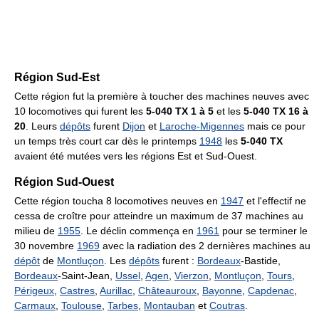
Région Sud-Est
Cette région fut la première à toucher des machines neuves avec
10 locomotives qui furent les
5-040 TX 1 à 5
et les
5-040 TX 16 à
20
. Leurs
dépôts
furent
Dijon
et
Laroche-Migennes
mais ce pour
un temps très court car dès le printemps
1948
les
5-040 TX
avaient été mutées vers les régions Est et Sud-Ouest.
Région Sud-Ouest
Cette région toucha 8 locomotives neuves en
1947
et l'effectif ne
cessa de croître pour atteindre un maximum de 37 machines au
milieu de
1955
. Le déclin commença en
1961
pour se terminer le
30 novembre
1969
avec la radiation des 2 dernières machines au
dépôt
de
Montluçon
. Les
dépôts
furent :
Bordeaux
-Bastide,
Bordeaux
-Saint-Jean,
Ussel
,
Agen
,
Vierzon
,
Montluçon
,
Tours
,
Périgeux
,
Castres
,
Aurillac
,
Châteauroux
,
Bayonne
,
Capdenac
,
Carmaux
,
Toulouse
,
Tarbes
,
Montauban
et
Coutras
.