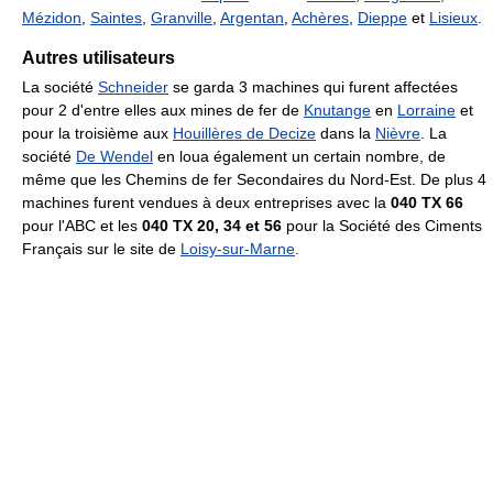
Mézidon
,
Saintes
,
Granville
,
Argentan
,
Achères
,
Dieppe
et
Lisieux
.
Autres utilisateurs
La société
Schneider
se garda 3 machines qui furent affectées
pour 2 d'entre elles aux mines de fer de
Knutange
en
Lorraine
et
pour la troisième aux
Houillères de Decize
dans la
Nièvre
. La
société
De Wendel
en loua également un certain nombre, de
même que les Chemins de fer Secondaires du Nord-Est. De plus 4
machines furent vendues à deux entreprises avec la
040 TX 66
pour l'ABC et les
040 TX 20, 34 et 56
pour la Société des Ciments
Français sur le site de
Loisy-sur-Marne
.