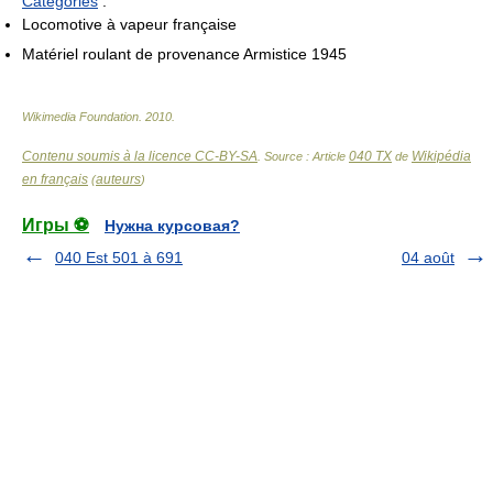
Catégories
:
Locomotive à vapeur française
Matériel roulant de provenance Armistice 1945
Wikimedia Foundation
.
2010
.
Contenu soumis à la licence CC-BY-SA
040 TX
Wikipédia
. Source : Article
de
en français
auteurs
(
)
Игры ⚽
Нужна курсовая?
040 Est 501 à 691
04 août