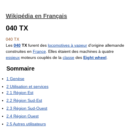
Wikipédia en Français
040 TX
040 TX
Les
040
TX
furent des
locomotives à vapeur
d'origine allemande
construites en
France
. Elles étaient des machines à quatre
essieux
moteurs couplés de la
classe
des
Eight wheel
.
Sommaire
1
Genèse
2
Utilisation et services
2.1
Région Est
2.2
Région Sud-Est
2.3
Région Sud-Ouest
2.4
Région Ouest
2.5
Autres utilisateurs