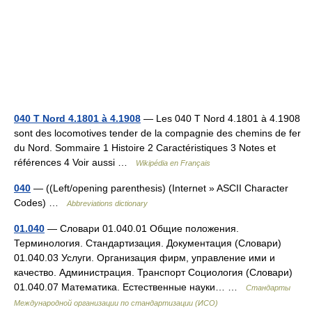
040 T Nord 4.1801 à 4.1908
— Les 040 T Nord 4.1801 à 4.1908
sont des locomotives tender de la compagnie des chemins de fer
du Nord. Sommaire 1 Histoire 2 Caractéristiques 3 Notes et
références 4 Voir aussi …
Wikipédia en Français
040
— ((Left/opening parenthesis) (Internet » ASCII Character
Codes) …
Abbreviations dictionary
01.040
— Словари 01.040.01 Общие положения.
Терминология. Стандартизация. Документация (Словари)
01.040.03 Услуги. Организация фирм, управление ими и
качество. Администрация. Транспорт Социология (Словари)
01.040.07 Математика. Естественные науки… …
Стандарты
Международной организации по стандартизации (ИСО)