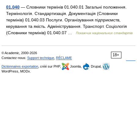
01.040
— Словники термінів 01.040.01 Загальні положення.
Термінологія. Стандартизація. Документація (Словники
термінів) 01.040.03 Послуги. Організування підприємств,
керування та якість. Адміністрування. Транспорт. Соціологія
(Словники термінів) 01.040.07 …
Покажчик національних стандартів
© Academic, 2000-2026
18+
Contactez-nous:
Support technique
,
RÉCLAME
Dictionnaires exportation
, créé sur PHP,
Joomla,
Drupal,
WordPress, MODx.