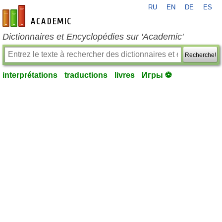
RU
EN
DE
ES
fr-academic.com
Dictionnaires et Encyclopédies sur 'Academic'
Recherche!
interprétations
traductions
livres
Игры ⚽