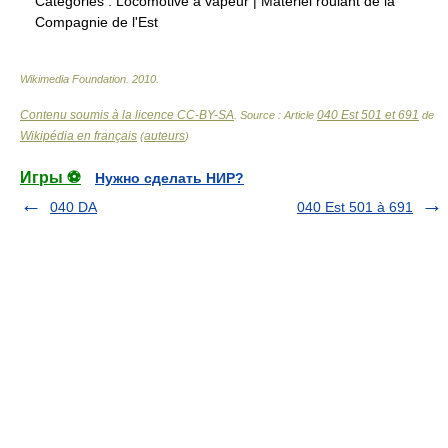
Catégories :
Locomotive à vapeur
|
Matériel roulant de la
Compagnie de l'Est
Wikimedia Foundation
.
2010
.
Contenu soumis à la licence CC-BY-SA
040 Est 501 et 691
. Source : Article
de
Wikipédia en français
auteurs
(
)
Игры ⚽
Нужно сделать НИР?
040 DA
040 Est 501 à 691