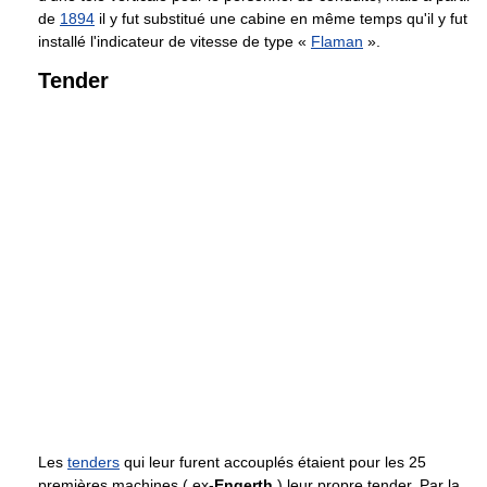
de
1894
il y fut substitué une cabine en même temps qu'il y fut
installé l'indicateur de vitesse de type «
Flaman
».
Tender
Les
tenders
qui leur furent accouplés étaient pour les 25
premières machines ( ex-
Engerth
) leur propre tender. Par la