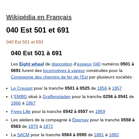
Wikipédia en Français
040 Est 501 et 691
040 Est 501 et 691
040 Est 501 à 691
Les
Eight wheel
de
disposition
d'
essieux
040
numéros
0501 à
0691
furent des
locomotives à vapeur
construites pour la
Compagnie des chemins de fer de l'Est
par plusieurs sociétés :
Le Creusot
pour la tranche
0501 à 0525
de
1856
à
1857
L'
EMBG
situé à
Graffenstaden
pour la tranche
0256 à 0541
de
1866
à
1867
Fives-Lille
pour la tranche
0542 à 0557
en
1869
Les ateliers de la compagnie à
Épernay
pour la tranche
0558 à
0563
de
1870
à
1872
La
SACM
pour la tranche
0564 à 0595
de
1881
à
1882