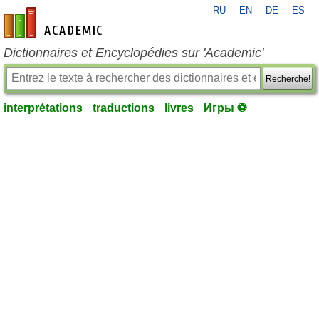
RU
EN
DE
ES
fr-academic.com
Dictionnaires et Encyclopédies sur 'Academic'
Recherche!
interprétations
traductions
livres
Игры ⚽