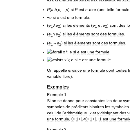
P
(
a
,
b
,
c
,...,
n
)
si
P
est
n
-
aire
(
une
telle
formule
¬
e
si
e
est
une
formule
.
(
e
∧
e
)
si
les
éléments
(
e
et
e
)
sont
des
f
1
2
1
2
(
e
∨
e
)
si
les
éléments
sont
des
formules
.
1
2
(
e
→
e
)
si
les
éléments
sont
des
formules
.
1
2
si
e
est
une
formule
.
si
e
est
une
formule
.
On
appelle
énoncé
une
formule
dont
toutes
l
variable
libre
).
Exemples
Exemple
1
Si
on
se
donne
pour
constantes
les
deux
sym
symboles
de
prédicats
binaires
les
symboles
celui
de
l
'
arithmétique
.
x
et
y
désignant
des
v
une
formule
,
0
+
1
+
1
<
0
+
1
+
1
+
1
est
une
formul
Exemple
2