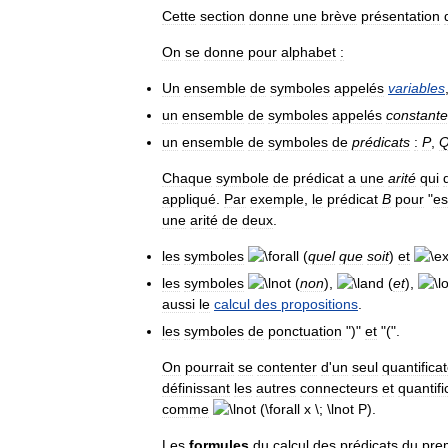
Cette
section
donne
une
brève
présentation
On
se
donne
pour
alphabet
:
Un
ensemble
de
symboles
appelés
variables
un
ensemble
de
symboles
appelés
constant
un
ensemble
de
symboles
de
prédicats
:
P
,
Chaque
symbole
de
prédicat
a
une
arité
qui
appliqué
.
Par
exemple
,
le
prédicat
B
pour
"
es
une
arité
de
deux
.
les
symboles
(
quel
que
soit
)
et
les
symboles
(
non
),
(
et
),
aussi
le
calcul
des
propositions
.
les
symboles
de
ponctuation
")"
et
"(".
On
pourrait
se
contenter
d
'
un
seul
quantifica
définissant
les
autres
connecteurs
et
quantifi
comme
.
Les
formules
du
calcul
des
prédicats
du
pre