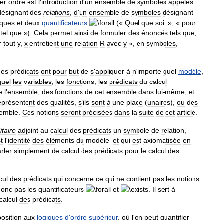
er
ordre
est
l
'
introduction
d
'
un
ensemble
de
symboles
appelés
désignant
des
relations
,
d
'
un
ensemble
de
symboles
désignant
iques
et
deux
quantificateurs
(«
Quel
que
soit
», «
pour
.
tel
que
»).
Cela
permet
ainsi
de
formuler
des
énoncés
tels
que
,
r
tout
y
,
x
entretient
une
relation
R
avec
y
»,
en
symboles
,
des
prédicats
ont
pour
but
de
s
'
appliquer
à
n
'
importe
quel
modèle
,
quel
les
variables
,
les
fonctions
,
les
prédicats
du
calcul
e
l
'
ensemble
,
des
fonctions
de
cet
ensemble
dans
lui
-
même
,
et
eprésentent
des
qualités
,
s
’
ils
sont
à
une
place
(
unaires
),
ou
des
emble
.
Ces
notions
seront
précisées
dans
la
suite
de
cet
article
.
itaire
adjoint
au
calcul
des
prédicats
un
symbole
de
relation
,
t
l
'
identité
des
éléments
du
modèle
,
et
qui
est
axiomatisée
en
rler
simplement
de
calcul
des
prédicats
pour
le
calcul
des
cul
des
prédicats
qui
concerne
ce
qui
ne
contient
pas
les
notions
donc
pas
les
quantificateurs
et
.
Il
sert
à
calcul
des
prédicats
.
osition
aux
logiques
d
'
ordre
supérieur
,
où
l
'
on
peut
quantifier