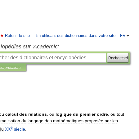
Retenir le site
En utilisant des dictionnaires dans votre site
FR
clopédies sur 'Academic'
Recherche!
nterprétations
ou
calcul
des
relations
,
ou
logique
du
premier
ordre
,
ou
tout
rmalisation
du
langage
des
mathématiques
proposée
par
les
e
du
XX
siècle
.