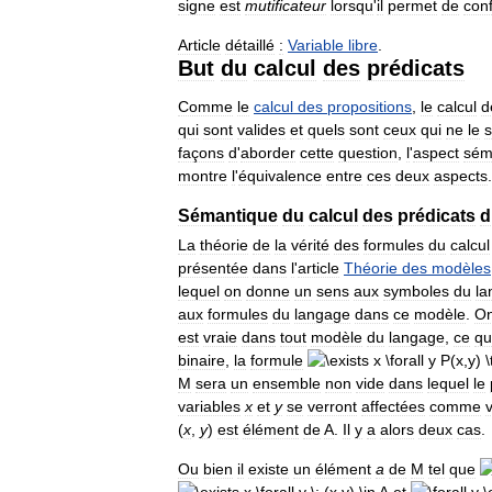
signe
est
mutificateur
lorsqu
'
il
permet
de
con
Article
détaillé
:
Variable
libre
.
But
du
calcul
des
prédicats
Comme
le
calcul
des
propositions
,
le
calcul
d
qui
sont
valides
et
quels
sont
ceux
qui
ne
le
s
façons
d
'
aborder
cette
question
,
l
'
aspect
sém
montre
l
'
équivalence
entre
ces
deux
aspects
.
Sémantique
du
calcul
des
prédicats
d
La
théorie
de
la
vérité
des
formules
du
calcul
présentée
dans
l
'
article
Théorie
des
modèles
lequel
on
donne
un
sens
aux
symboles
du
la
aux
formules
du
langage
dans
ce
modèle
.
O
est
vraie
dans
tout
modèle
du
langage
,
ce
qu
binaire
,
la
formule
M
sera
un
ensemble
non
vide
dans
lequel
le
variables
x
et
y
se
verront
affectées
comme
(
x
,
y
)
est
élément
de
A
.
Il
y
a
alors
deux
cas
.
Ou
bien
il
existe
un
élément
a
de
M
tel
que