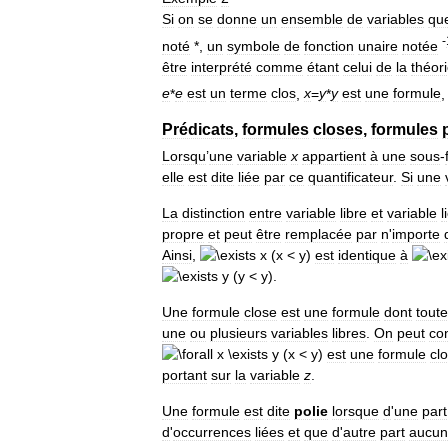
Si
on
se
donne
un
ensemble
de
variables
qu
-
noté
*,
un
symbole
de
fonction
unaire
notée
être
interprété
comme
étant
celui
de
la
théor
e
*
e
est
un
terme
clos
,
x
=
y
*
y
est
une
formule
Prédicats
,
formules
closes
,
formules
Lorsqu
’
une
variable
x
appartient
à
une
sous
-
elle
est
dite
liée
par
ce
quantificateur
.
Si
une
La
distinction
entre
variable
libre
et
variable
l
propre
et
peut
être
remplacée
par
n
'
importe
Ainsi
,
est
identique
à
.
Une
formule
close
est
une
formule
dont
tout
une
ou
plusieurs
variables
libres
.
On
peut
co
est
une
formule
cl
portant
sur
la
variable
z
.
Une
formule
est
dite
polie
lorsque
d
'
une
part
d
'
occurrences
liées
et
que
d
'
autre
part
aucu