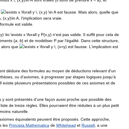
sont
vraies
(
il
suffit
de
prendre
x
=
a
),
et
est
fausse
.
Mais
alors
,
quelle
que
,
l
'
implication
sera
vraie
.
formule
est
valide
.
n
'
est
pas
valide
.
Il
suffit
pour
cela
de
éments
{
a
,
b
}
et
de
modéliser
P
par
l
'
égalité
.
Dans
cette
structure
,
alors
que
est
fausse
.
L
'
implication
est
ent
déduire
des
formules
au
moyen
de
déductions
relevant
d
'
un
thèses
,
ou
d
’
axiomes
,
à
progresser
par
étapes
logiques
jusqu
’
à
Il
existe
plusieurs
présentations
possibles
de
ces
axiomes
et
de
s
y
sont
présentés
d
’
une
façon
aussi
proche
que
possible
des
liste
de
treize
règles
.
Elles
pourraient
être
réduites
à
un
plus
petit
moins
naturelle
.
axiomes
équivalents
peuvent
être
proposés
.
Cette
approche
,
s
les
Principia
Mathematica
de
Whitehead
et
Russell
,
a
une