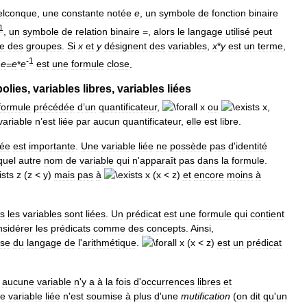
elconque
,
une
constante
notée
e
,
un
symbole
de
fonction
binaire
1
,
un
symbole
de
relation
binaire
=,
alors
le
langage
utilisé
peut
ie
des
groupes
.
Si
x
et
y
désignent
des
variables
,
x
*
y
est
un
terme
,
-
1
,
e
=
e
*
e
est
une
formule
close
.
polies
,
variables
libres
,
variables
liées
formule
précédée
d
’
un
quantificateur
,
ou
,
variable
n
’
est
liée
par
aucun
quantificateur
,
elle
est
libre
.
iée
est
importante
.
Une
variable
liée
ne
possède
pas
d
'
identité
quel
autre
nom
de
variable
qui
n
'
apparaît
pas
dans
la
formule
.
mais
pas
à
et
encore
moins
à
es
les
variables
sont
liées
.
Un
prédicat
est
une
formule
qui
contient
nsidérer
les
prédicats
comme
des
concepts
.
Ainsi
,
ose
du
langage
de
l
'
arithmétique
.
est
un
prédicat
aucune
variable
n
'
y
a
à
la
fois
d
'
occurrences
libres
et
ne
variable
liée
n
'
est
soumise
à
plus
d
'
une
mutification
(
on
dit
qu
'
un