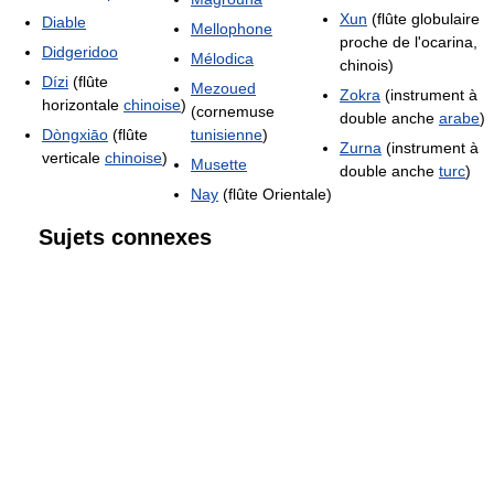
Xun
(flûte globulaire
Diable
Mellophone
proche de l'ocarina,
Didgeridoo
Mélodica
chinois)
Dízi
(flûte
Mezoued
Zokra
(instrument à
horizontale
chinoise
)
(cornemuse
double anche
arabe
)
Dòngxiāo
(flûte
tunisienne
)
Zurna
(instrument à
verticale
chinoise
)
Musette
double anche
turc
)
Nay
(flûte Orientale)
Sujets connexes