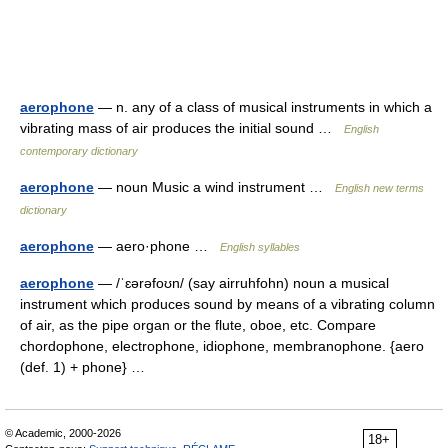
aerophone
— n. any of a class of musical instruments in which a
vibrating mass of air produces the initial sound …
English
contemporary dictionary
aerophone
— noun Music a wind instrument …
English new terms
dictionary
aerophone
— aero·phone …
English syllables
aerophone
— /ˈɛərəfoʊn/ (say airruhfohn) noun a musical
instrument which produces sound by means of a vibrating column
of air, as the pipe organ or the flute, oboe, etc. Compare
chordophone, electrophone, idiophone, membranophone. {aero
(def. 1) + phone} …
© Academic, 2000-2026
18+