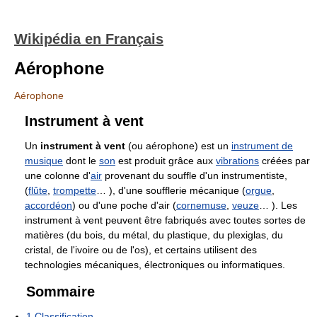
Wikipédia en Français
Aérophone
Aérophone
Instrument à vent
Un
instrument à vent
(ou aérophone) est un
instrument de
musique
dont le
son
est produit grâce aux
vibrations
créées par
une colonne d'
air
provenant du souffle d'un instrumentiste,
(
flûte
,
trompette
… ), d'une soufflerie mécanique (
orgue
,
accordéon
) ou d'une poche d'air (
cornemuse
,
veuze
… ). Les
instrument à vent peuvent être fabriqués avec toutes sortes de
matières (du bois, du métal, du plastique, du plexiglas, du
cristal, de l'ivoire ou de l'os), et certains utilisent des
technologies mécaniques, électroniques ou informatiques.
Sommaire
1
Classification