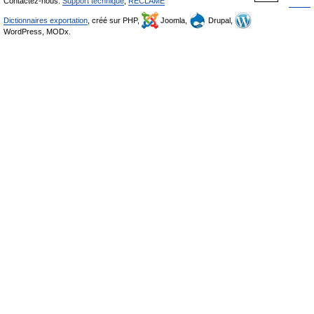
Contactez-nous:
Support technique
,
RÉCLAME
Dictionnaires exportation
, créé sur PHP,
Joomla,
Drupal,
WordPress, MODx.