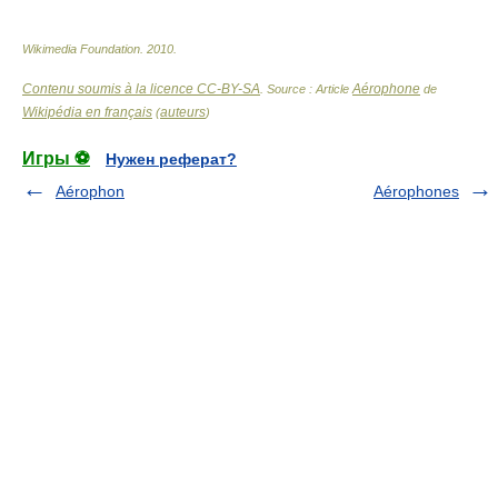
Wikimedia Foundation
.
2010
.
Contenu soumis à la licence CC-BY-SA
Aérophone
. Source : Article
de
Wikipédia en français
auteurs
(
)
Игры ⚽
Нужен реферат?
Aérophon
Aérophones