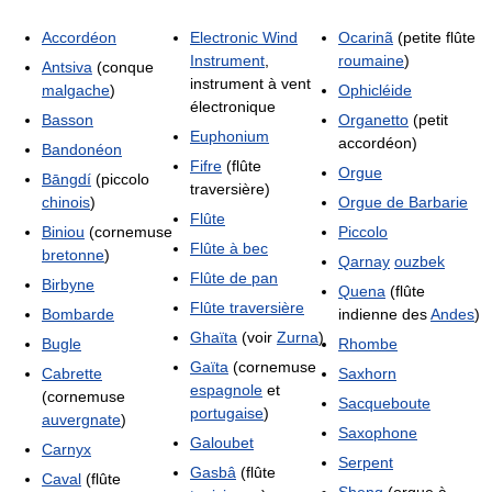
Accordéon
Electronic Wind
Ocarinã
(petite flûte
Instrument
,
roumaine
)
Antsiva
(conque
instrument à vent
malgache
)
Ophicléide
électronique
Basson
Organetto
(petit
Euphonium
accordéon)
Bandonéon
Fifre
(flûte
Orgue
Bāngdí
(piccolo
traversière)
chinois
)
Orgue de Barbarie
Flûte
Biniou
(cornemuse
Piccolo
Flûte à bec
bretonne
)
Qarnay
ouzbek
Flûte de pan
Birbyne
Quena
(flûte
Flûte traversière
Bombarde
indienne des
Andes
)
Ghaïta
(voir
Zurna
)
Bugle
Rhombe
Gaïta
(cornemuse
Cabrette
Saxhorn
espagnole
et
(cornemuse
Sacqueboute
portugaise
)
auvergnate
)
Saxophone
Galoubet
Carnyx
Serpent
Gasbâ
(flûte
Caval
(flûte