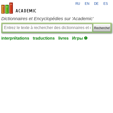
RU
EN
DE
ES
fr-academic.com
Dictionnaires et Encyclopédies sur 'Academic'
Recherche!
interprétations
traductions
livres
Игры ⚽