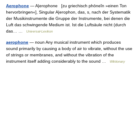
Aerophone
— A|erophone [zu griechisch phōneĩn »einen Ton
hervorbringen«], Singular A|erophon, das, s, nach der Systematik
der Musikinstrumente die Gruppe der Instrumente, bei denen die
Luft das schwingende Medium ist. Ist die Luftsäule nicht (durch
das… …
Universal-Lexikon
aerophone
— noun Any musical instrument which produces
sound primarily by causing a body of air to vibrate, without the use
of strings or membranes, and without the vibration of the
instrument itself adding considerably to the sound …
Wiktionary