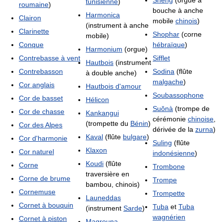
Sheng
(orgue à
tunisienne
)
roumaine
)
bouche à anche
Harmonica
Clairon
mobile
chinois
)
(instrument à anche
Clarinette
Shophar
(corne
mobile)
Conque
hébraïque
)
Harmonium
(orgue)
Contrebasse à vent
Sifflet
Hautbois
(instrument
Contrebasson
Sodina
(flûte
à double anche)
malgache
)
Cor anglais
Hautbois d'amour
Soubassophone
Cor de basset
Hélicon
Suŏnà
(trompe de
Cor de chasse
Kankangui
cérémonie
chinoise
,
(trompette du
Bénin
)
Cor des Alpes
dérivée de la
zurna
)
Kaval
(flûte
bulgare
)
Cor d'harmonie
Suling
(flûte
Klaxon
Cor naturel
indonésienne
)
Koudi
(flûte
Corne
Trombone
traversière en
Corne de brume
Trompe
bambou, chinois)
Cornemuse
Trompette
Launeddas
Cornet à bouquin
Tuba
et
Tuba
(instrument
Sarde
)
wagnérien
Cornet à piston
Magrouna