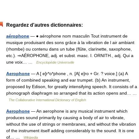
Regardez d'autres dictionnaires:
aérophone
— ● aérophone nom masculin Tout instrument de
musique produisant des sons grâce à la vibration de l air ambiant
(rhombe) ou contenu dans un tube (flûte, clarinette, saxophone,
etc.). ⇒AÉROPHONE, adj. et subst. masc. I. ORNITH., adj. Qui a
une voix… …
Encyclopédie Universelle
Aerophone
— A [ e]r*o*phone , n. [A[ e]ro + Gr. ? voice.] (a) A
form of combined speaking and ear trumpet. (b) An instrument,
proposed by Edison, for greatly intensifying speech. It consists of a
phonograph diaphragm so arranged that its action opens and… …
The Collaborative International Dictionary of English
Aerophone
— An aerophone is any musical instrument which
produces sound primarily by causing a body of air to vibrate,
without the use of strings or membranes, and without the vibration
of the instrument itself adding considerably to the sound. It is one
of… …
Wikipedia