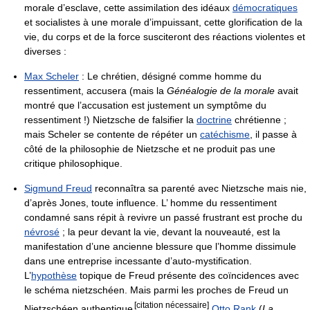
morale d’esclave, cette assimilation des idéaux
démocratiques
et socialistes à une morale d’impuissant, cette glorification de la
vie, du corps et de la force susciteront des réactions violentes et
diverses :
Max Scheler
: Le chrétien, désigné comme homme du
ressentiment, accusera (mais la
Généalogie de la morale
avait
montré que l’accusation est justement un symptôme du
ressentiment !) Nietzsche de falsifier la
doctrine
chrétienne ;
mais Scheler se contente de répéter un
catéchisme
, il passe à
côté de la philosophie de Nietzsche et ne produit pas une
critique philosophique.
Sigmund Freud
reconnaîtra sa parenté avec Nietzsche mais nie,
d’après Jones, toute influence. L’ homme du ressentiment
condamné sans répit à revivre un passé frustrant est proche du
névrosé
; la peur devant la vie, devant la nouveauté, est la
manifestation d’une ancienne blessure que l’homme dissimule
dans une entreprise incessante d’auto-mystification.
L’
hypothèse
topique de Freud présente des coïncidences avec
le schéma nietzschéen. Mais parmi les proches de Freud un
[citation nécessaire]
Nietzschéen authentique
Otto Rank
(
La