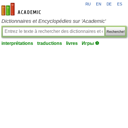
RU
EN
DE
ES
fr-academic.com
Dictionnaires et Encyclopédies sur 'Academic'
Recherche!
interprétations
traductions
livres
Игры ⚽