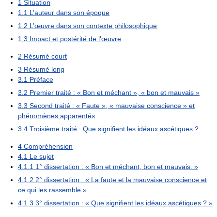
1
Situation
1.1
L’auteur dans son époque
1.2
L’œuvre dans son contexte philosophique
1.3
Impact et postérité de l’œuvre
2
Résumé court
3
Résumé long
3.1
Préface
3.2
Premier traité : « Bon et méchant », « bon et mauvais »
3.3
Second traité : « Faute », « mauvaise conscience » et
phénomènes apparentés
3.4
Troisième traité : Que signifient les idéaux ascétiques ?
4
Compréhension
4.1
Le sujet
4.1.1
1° dissertation : « Bon et méchant, bon et mauvais. »
4.1.2
2° dissertation : « La faute et la mauvaise conscience et
ce qui les rassemble »
4.1.3
3° dissertation : « Que signifient les idéaux ascétiques ? »