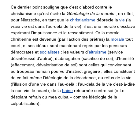
Ce dernier point souligne que c’est d’abord contre le
christianisme qu’est écrite la
Généalogie de la morale
; en effet,
pour Nietzsche, en tant que le
christianisme
déprécie la
vie
(la
vraie vie est dans l’au-delà de la vie), il est une morale d’esclave
exprimant l’impuissance et le ressentiment. Or la morale
chrétienne est devenue (par l'action des prêtres) la
morale
tout
court, et ses idéaux sont maintenant repris par les penseurs
démocrates et
socialistes
: les valeurs d’
altruisme
(service
désintéressé d'autrui), d’abnégation (sacrifice de soi), d’humilité
(effacement, dévalorisation de soi) sont celles qui conviennent
au troupeau humain pourvu d’instinct grégaire ; elles constituent
de ce fait même l’idéologie de la décadence, du refus de la vie
(l’illusion d’une vie dans l’au-delà : l’au-delà de la vie c’est-à-dire
la non vie, le néant), de la
haine
retournée contre soi (« Le
désolant refrain du mea culpa » comme idéologie de la
culpabilisation).