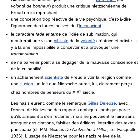
volonté de bonheur
) produit une critique nietzschéenne de
Freud en lui reprochant :
une conception trop réactive de la vie psychique, c’est-à-dire
l'ignorance des forces actives de l’
Inconscient
.
le caractère
fade et terne
de l'idée de sublimation, qui
montrerait une vision
nihiliste
de la
volonté
créatrice et artiste : il
y a là une impossibilité à concevoir et à provoquer une
transmutation
.
de ne parvenir point à se dégager de la mauvaise conscience et
de la culpabilité.
un acharnement
scientiste
de Freud à voir la religion comme
une
illusion
, un fait que Nietzsche aurait, lui, clairement perçu
e
chez nombres de penseurs du
XIX
siècle.
Les nazis eurent, comme le remarque
Gilles Deleuze
, avec
l’œuvre de Nietzsche des rapports ambigus : ambigus parce
qu’ils aimaient à s’en réclamer, mais ne pouvaient le faire sans
tronquer des citations, falsifier des éditions, interdire des textes
principaux (cf. P.M. Nicolas
De Nietzsche à Hitler
, Ed. Fasquelle,
1936). L'usage de Nietzsche pour les nazis relève de la