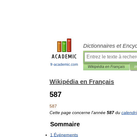
Dictionnaires et Ency
fr-academic.com
Wikipédia en Français
i
Wikipédia en Français
587
587
Cette
page
concerne
l
'
année
587
du
calendri
Sommaire
1
Événements