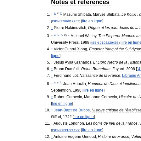
Notes
et
références
a
et
b
↑
Masumi
Shibata
,
Maryse
Shibata
,
Le
Kojiki
:
[
lire
en
ligne
]
(
ISBN
2706812753
)
↑
Pierre
Nakimovitch
,
Dôgen
et
les
paradoxes
de
la
a
,
b
,
c
et
d
↑
Michael
Whitby
,
The
Emperor
Maurice
an
University
Press
,
1988
[
lire
en
lign
(
ISBN
0198229453
)
↑
Victor
Cunrui
Xiong
,
Emperor
Yang
of
the
Sui
dynas
ligne
]
↑
Jesús
Ávila
Granados
,
El
Libro
Negro
de
la
Histori
↑
Bruno
Dumézil
,
Reine
Brunehaut
,
Fayard
,
2008
[
"
4
↑
Ferdinand
Lot
,
Naissance
de
la
France
,
Librairie
A
a
et
b
↑
Jean
Heuclin
,
Hommes
de
Dieu
et
fonctionna
Septentrion
,
1998
[
lire
en
ligne
]
↑
Robert
Cornevin
,
Marianne
Cornevin
,
Histoire
de
l
'
[
lire
en
ligne
]
↑
Jean
-
Baptiste
Dubos
,
Histoire
critique
de
l
'
établiss
Giffart
,
1742
[
lire
en
ligne
]
↑
Auguste
Longnon
,
Les
noms
de
lieu
de
la
France
:
[
lire
en
ligne
]
(
ISBN
0833721429
)
↑
Antoine
Eugène
Genoud
,
Histoire
de
France
,
Volu