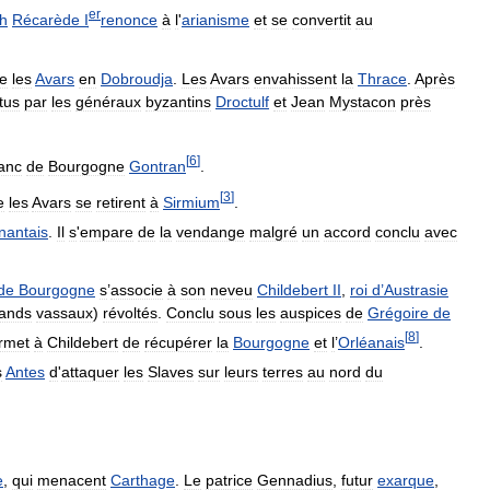
er
th
Récarède
I
renonce
à
l
'
arianisme
et
se
convertit
au
re
les
Avars
en
Dobroudja
.
Les
Avars
envahissent
la
Thrace
.
Après
tus
par
les
généraux
byzantins
Droctulf
et
Jean
Mystacon
près
[
6
]
ranc
de
Bourgogne
Gontran
.
[
3
]
e
les
Avars
se
retirent
à
Sirmium
.
nantais
.
Il
s
'
empare
de
la
vendange
malgré
un
accord
conclu
avec
de
Bourgogne
s
’
associe
à
son
neveu
Childebert
II
,
roi
d
’
Austrasie
ands
vassaux
)
révoltés
.
Conclu
sous
les
auspices
de
Grégoire
de
[
8
]
rmet
à
Childebert
de
récupérer
la
Bourgogne
et
l
’
Orléanais
.
s
Antes
d
'
attaquer
les
Slaves
sur
leurs
terres
au
nord
du
e
,
qui
menacent
Carthage
.
Le
patrice
Gennadius
,
futur
exarque
,