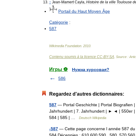
↑
Jean
-
Mamert
Cayla
,
Histoire
de
la
ville
Toulouse
d
Portail
du
Haut
Moyen
Âge
Catégorie
:
587
Wikimedia
Foundation
.
2010
.
Contenu soumis à la licence CC-BY-SA
. Source : Arti
Игры ⚽
Нужна курсовая?
586
Regardez d'autres dictionnaires:
587
— Portal Geschichte | Portal Biografien |
Jahrhundert | 7. Jahrhundert | ► ◄ | 550er |
584 | 585 | …
Deutsch Wikipedia
-587
— Cette page concerne l année 587 du c
584 Décennies : 610 600 590 580 570 56