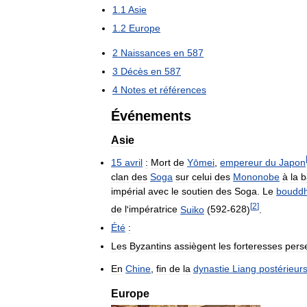
1
.
1
Asie
1
.
2
Europe
2
Naissances
en
587
3
Décès
en
587
4
Notes
et
références
Événements
Asie
15
avril
:
Mort
de
Yōmei
,
empereur
du
Japon
clan
des
Soga
sur
celui
des
Mononobe
à
la
b
impérial
avec
le
soutien
des
Soga
.
Le
boudd
[
2
]
de
l
'
impératrice
Suiko
(
592
-
628
)
.
Été
:
Les
Byzantins
assiègent
les
forteresses
pers
En
Chine
,
fin
de
la
dynastie
Liang
postérieur
Europe