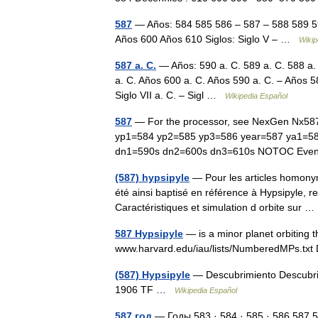
587
— Años: 584 585 586 – 587 – 588 589 5
Años 600 Años 610 Siglos: Siglo V – …
Wikip
587 a. C.
— Años: 590 a. C. 589 a. C. 588 a. 
a. C. Años 600 a. C. Años 590 a. C. – Años 5
Siglo VII a. C. – Sigl …
Wikipedia Español
587
— For the processor, see NexGen Nx587. 
yp1=584 yp2=585 yp3=586 year=587 ya1=5
dn1=590s dn2=600s dn3=610s NOTOC Even
(587) hypsipyle
— Pour les articles homonym
été ainsi baptisé en référence à Hypsipyle, r
Caractéristiques et simulation d orbite sur
587 Hypsipyle
— is a minor planet orbiting th
www.harvard.edu/iau/lists/NumberedMPs.tx
(587) Hypsipyle
— Descubrimiento Descubri
1906 TF …
Wikipedia Español
587 год
— Годы 583 · 584 · 585 · 586 587 5