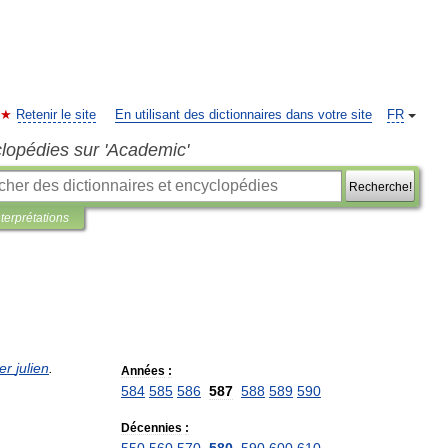
Retenir le site
En utilisant des dictionnaires dans votre site
FR
clopédies sur 'Academic'
Recherche!
nterprétations
er
julien
.
Années
:
584
585
586
587
588
589
590
Décennies
: