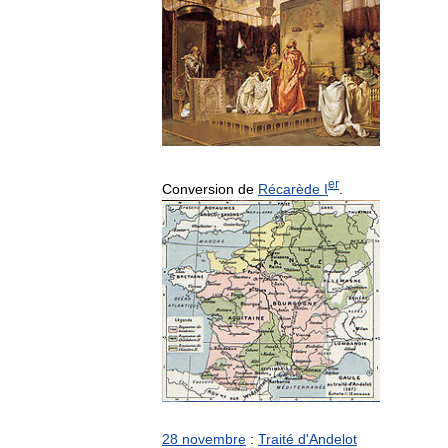
er
Conversion
de
Récarède
I
.
28
novembre
:
Traité
d
'
Andelot