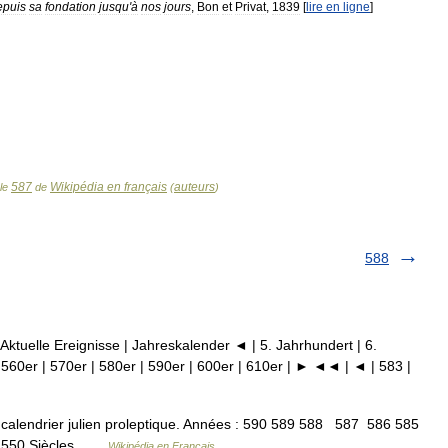
epuis
sa
fondation
jusqu
'
à
nos
jours
,
Bon
et
Privat
,
1839
[
lire
en
ligne
]
587
Wikipédia en français
auteurs
cle
de
(
)
588
 Aktuelle Ereignisse | Jahreskalender ◄ | 5. Jahrhundert | 6.
 560er | 570er | 580er | 590er | 600er | 610er | ► ◄◄ | ◄ | 583 |
alendrier julien proleptique. Années : 590 589 588 587 586 585
0 550 Siècles …
Wikipédia en Français