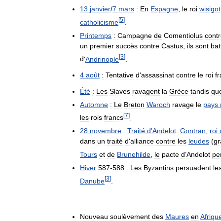
13
janvier
/
7
mars
:
En
Espagne
,
le
roi
wisigo
[
5
]
catholicisme
.
Printemps
:
Campagne
de
Comentiolus
cont
un
premier
succès
contre
Castus
,
ils
sont
bat
[
3
]
d
'
Andrinople
.
4
août
:
Tentative
d
'
assassinat
contre
le
roi
f
Été
:
Les
Slaves
ravagent
la
Grèce
tandis
qu
Automne
:
Le
Breton
Waroch
ravage
le
pays
[
7
]
les
rois
francs
.
28
novembre
:
Traité
d
'
Andelot
.
Gontran
,
roi
dans
un
traité
d
'
alliance
contre
les
leudes
(
gr
Tours
et
de
Brunehilde
,
le
pacte
d
’
Andelot
pe
Hiver
587
-
588
:
Les
Byzantins
persuadent
le
[
3
]
Danube
.
Nouveau
soulèvement
des
Maures
en
Afriqu