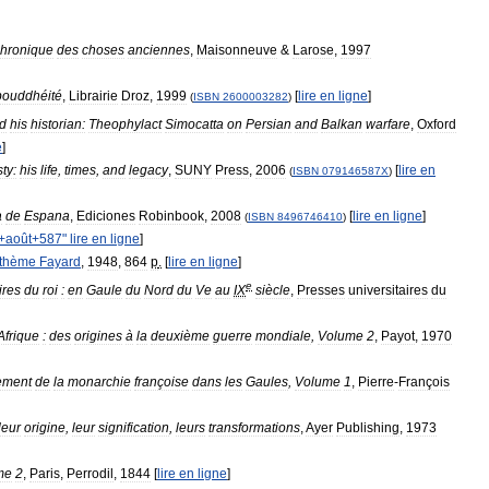
chronique
des
choses
anciennes
,
Maisonneuve
&
Larose
,
1997
bouddhéité
,
Librairie
Droz
,
1999
[
lire
en
ligne
]
(
ISBN
2600003282
)
d
his
historian:
Theophylact
Simocatta
on
Persian
and
Balkan
warfare
,
Oxford
e
]
ty:
his
life
,
times
,
and
legacy
,
SUNY
Press
,
2006
[
lire
en
(
ISBN
079146587X
)
a
de
Espana
,
Ediciones
Robinbook
,
2008
[
lire
en
ligne
]
(
ISBN
8496746410
)
+
août
+
587
"
lire
en
ligne
]
rthème
Fayard
,
1948
,
864
p
.
[
lire
en
ligne
]
e
ires
du
roi
:
en
Gaule
du
Nord
du
Ve
au
IX
siècle
,
Presses
universitaires
du
Afrique
:
des
origines
à
la
deuxième
guerre
mondiale
,
Volume
2
,
Payot
,
1970
ement
de
la
monarchie
françoise
dans
les
Gaules
,
Volume
1
,
Pierre
-
François
leur
origine
,
leur
signification
,
leurs
transformations
,
Ayer
Publishing
,
1973
me
2
,
Paris
,
Perrodil
,
1844
[
lire
en
ligne
]