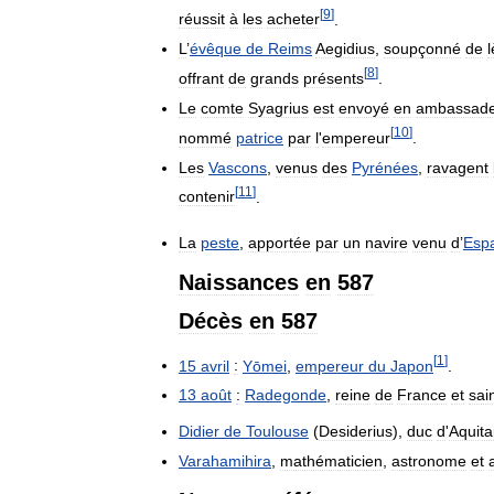
[
9
]
réussit
à
les
acheter
.
L
’
évêque
de
Reims
Aegidius
,
soupçonné
de
[
8
]
offrant
de
grands
présents
.
Le
comte
Syagrius
est
envoyé
en
ambassad
[
10
]
nommé
patrice
par
l
'
empereur
.
Les
Vascons
,
venus
des
Pyrénées
,
ravagent
[
11
]
contenir
.
La
peste
,
apportée
par
un
navire
venu
d
’
Esp
Naissances
en
587
Décès
en
587
[
1
]
15
avril
:
Yōmei
,
empereur
du
Japon
.
13
août
:
Radegonde
,
reine
de
France
et
sai
Didier
de
Toulouse
(
Desiderius
),
duc
d
'
Aquita
Varahamihira
,
mathématicien
,
astronome
et