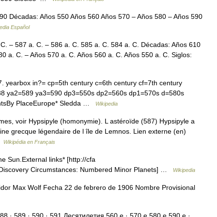
90 Décadas: Años 550 Años 560 Años 570 – Años 580 – Años 590
edia Español
C. – 587 a. C. – 586 a. C. 585 a. C. 584 a. C. Décadas: Años 610
80 a. C. – Años 570 a. C. Años 560 a. C. Años 550 a. C. Siglos:
yearbox in?= cp=5th century c=6th century cf=7th century
88 ya2=589 ya3=590 dp3=550s dp2=560s dp1=570s d=580s
tsBy PlaceEurope* Sledda …
Wikipedia
es, voir Hypsipyle (homonymie). L astéroïde (587) Hypsipyle a
eine grecque légendaire de l île de Lemnos. Lien externe (en)
 …
Wikipédia en Français
e Sun.External links* [http://cfa
t Discovery Circumstances: Numbered Minor Planets] …
Wikipedia
dor Max Wolf Fecha 22 de febrero de 1906 Nombre Provisional
88 · 589 · 590 · 591 Десятилетия 560 е · 570 е 580 е 590 е · …