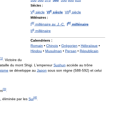
550
560
570
580
590
600
610
Siècles
:
e
e
e
V
siècle
VI
siècle
VII
siècle
Millénaires
:
er
er
I
millénaire
av
.
J
.
‑C
.
I
millénaire
e
II
millénaire
Calendriers
:
Romain
•
Chinois
•
Grégorien
•
Hébraïque
•
Hindou
•
Musulman
•
Persan
•
Républicain
[
1
]
.
Victoire
du
ataille
du
mont
Shigi
.
L
'
empereur
Sushun
accède
au
trône
hisme
se
développe
au
Japon
sous
son
règne
(
588
-
592
)
et
celui
[
3
]
es
.
[
4
]
s
,
éliminée
par
les
Sui
.