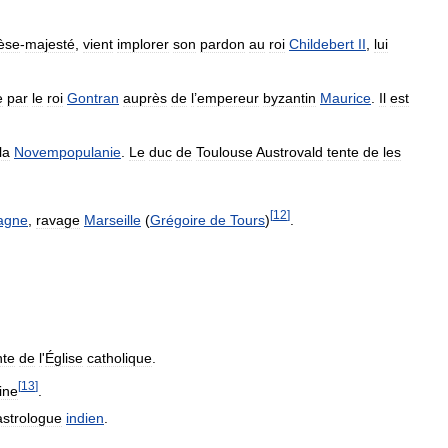
lèse
-
majesté
,
vient
implorer
son
pardon
au
roi
Childebert
II
,
lui
e
par
le
roi
Gontran
auprès
de
l
’
empereur
byzantin
Maurice
.
Il
est
la
Novempopulanie
.
Le
duc
de
Toulouse
Austrovald
tente
de
les
[
12
]
agne
,
ravage
Marseille
(
Grégoire
de
Tours
)
.
nte
de
l
'
Église
catholique
.
[
13
]
ine
.
astrologue
indien
.