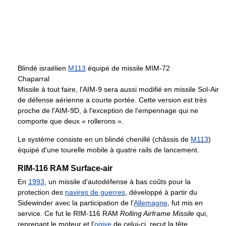
Blindé israélien
M113
équipé de missile MIM-72
Chaparral
Missile à tout faire, l'AIM-9 sera aussi modifié en missile Sol-Air
de défense aérienne a courte portée. Cette version est très
proche de l'AIM-9D, à l'exception de l'empennage qui ne
comporte que deux « rollerons ».
Le système consiste en un blindé chenillé (châssis de
M113
)
équipé d'une tourelle mobile à quatre rails de lancement.
RIM-116 RAM Surface-air
En
1993
, un missile d'autodéfense à bas coûts pour la
protection des
navires de guerres
, développé à partir du
Sidewinder avec la participation de l'
Allemagne
, fut mis en
service. Ce fut le RIM-116 RAM
Rolling Airframe Missile
qui,
reprenant le moteur et l'
ogive
de celui-ci, reçut la tête