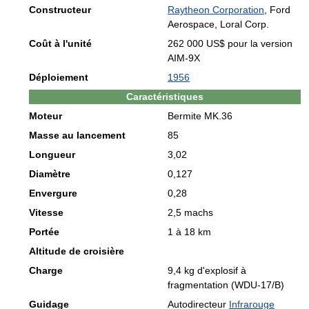
Constructeur
Raytheon Corporation
, Ford
Aerospace, Loral Corp.
Coût à l'unité
262 000 US$ pour la version
AIM-9X
Déploiement
1956
Caractéristiques
Moteur
Bermite MK.36
Masse au lancement
85
Longueur
3,02
Diamètre
0,127
Envergure
0,28
Vitesse
2,5 machs
Portée
1 à 18 km
Altitude de croisière
Charge
9,4 kg d'explosif à
fragmentation (WDU-17/B)
Guidage
Autodirecteur
Infrarouge