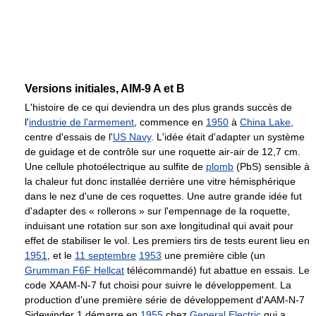
Versions initiales, AIM-9 A et B
L'histoire de ce qui deviendra un des plus grands succès de
l'
industrie de l'armement
, commence en
1950
à
China Lake
,
centre d'essais de l'
US Navy
. L'idée était d'adapter un système
de guidage et de contrôle sur une roquette air-air de
12,7 cm
.
Une cellule photoélectrique au sulfite de
plomb
(PbS) sensible à
la chaleur fut donc installée derrière une vitre hémisphérique
dans le nez d'une de ces roquettes. Une autre grande idée fut
d'adapter des « rollerons » sur l'empennage de la roquette,
induisant une rotation sur son axe longitudinal qui avait pour
effet de stabiliser le vol. Les premiers tirs de tests eurent lieu en
1951
, et le
11 septembre
1953
une première cible (un
Grumman F6F Hellcat
télécommandé) fut abattue en essais. Le
code XAAM-N-7 fut choisi pour suivre le développement. La
production d'une première série de développement d'AAM-N-7
Sidewinder 1 démarre en
1955
chez
General Electric
qui a