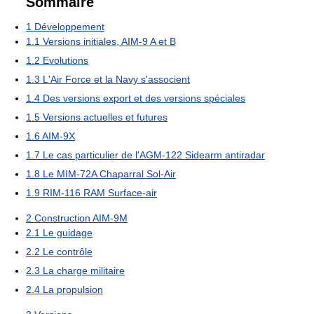
Sommaire
1
Développement
1.1
Versions initiales, AIM-9 A et B
1.2
Evolutions
1.3
L'Air Force et la Navy s'associent
1.4
Des versions export et des versions spéciales
1.5
Versions actuelles et futures
1.6
AIM-9X
1.7
Le cas particulier de l'AGM-122 Sidearm antiradar
1.8
Le MIM-72A Chaparral Sol-Air
1.9
RIM-116 RAM Surface-air
2
Construction AIM-9M
2.1
Le guidage
2.2
Le contrôle
2.3
La charge militaire
2.4
La propulsion