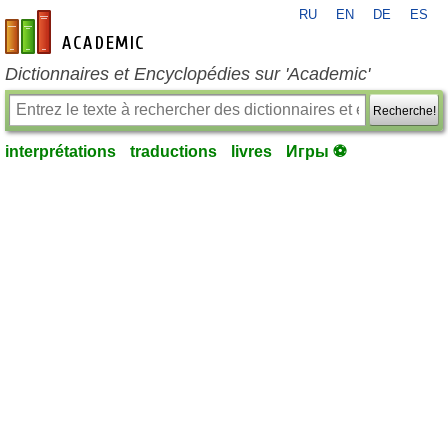
RU
EN
DE
ES
fr-academic.com
Dictionnaires et Encyclopédies sur 'Academic'
Recherche!
interprétations
traductions
livres
Игры ⚽