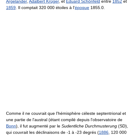
Argelander
,
Adalbert Krüger
, et
Eduard Schönfeld
entre
1852
et
1859
. Il comptait 320 000 étoiles à l'
époque
1855.0.
Comme il ne couvrait que l'hémisphère céleste septentrional et
une partie de l'austral (étant compilé depuis l'observatoire de
Bonn
), il fut augmenté par le
Sudentliche Durchmusterung
(SD),
qui couvrait les déclinaisons de -1 à -23 degrés (
1886
, 120 000