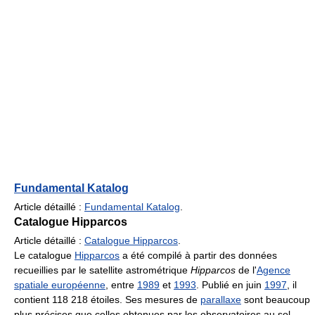
Fundamental Katalog
Article détaillé :
Fundamental Katalog
.
Catalogue Hipparcos
Article détaillé :
Catalogue Hipparcos
.
Le catalogue
Hipparcos
a été compilé à partir des données
recueillies par le satellite astrométrique
Hipparcos
de l'
Agence
spatiale européenne
, entre
1989
et
1993
. Publié en juin
1997
, il
contient 118 218 étoiles. Ses mesures de
parallaxe
sont beaucoup
plus précises que celles obtenues par les observatoires au sol.