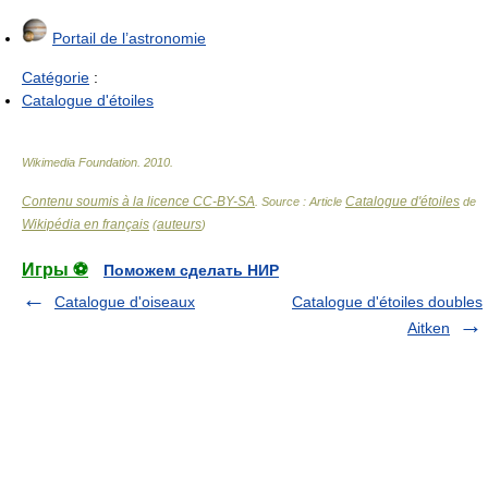
Portail de l’astronomie
Catégorie
:
Catalogue d'étoiles
Wikimedia Foundation
.
2010
.
Contenu soumis à la licence CC-BY-SA
Catalogue d'étoiles
. Source : Article
de
Wikipédia en français
auteurs
(
)
Игры ⚽
Поможем сделать НИР
Catalogue d'oiseaux
Catalogue d'étoiles doubles
Aitken