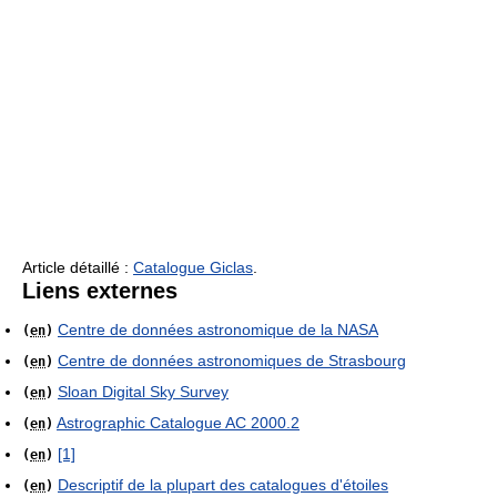
Article détaillé :
Catalogue Giclas
.
Liens externes
Centre de données astronomique de la NASA
(
en
)
Centre de données astronomiques de Strasbourg
(
en
)
Sloan Digital Sky Survey
(
en
)
Astrographic Catalogue AC 2000.2
(
en
)
[1]
(
en
)
Descriptif de la plupart des catalogues d'étoiles
(
en
)