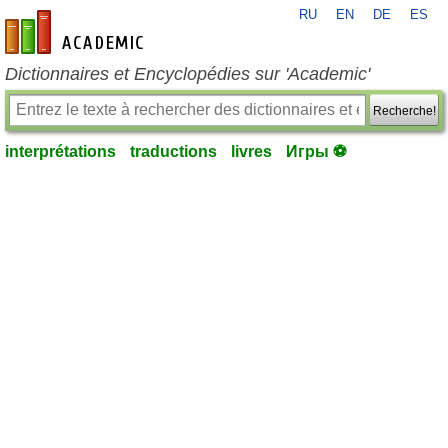
RU
EN
DE
ES
fr-academic.com
Dictionnaires et Encyclopédies sur 'Academic'
Recherche!
interprétations
traductions
livres
Игры ⚽