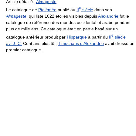
Article détaillé :
Almageste
.
e
Le catalogue de
Ptolémée
publié au
II
siècle
dans son
Almageste
, qui liste 1022 étoiles visibles depuis
Alexandrie
fut le
catalogue de référence des mondes occidental et arabe pendant
plus de mille ans. Ce catalogue était en partie basé sur un
e
catalogue antérieur produit par
Hipparque
à partir du
II
siècle
av. J.‑C.
Cent ans plus tôt,
Timocharis d'Alexandrie
avait dressé un
premier catalogue.