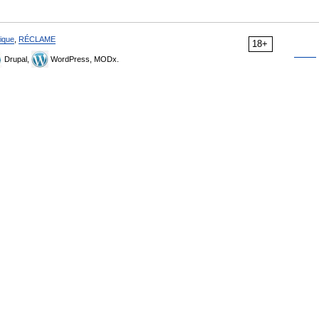
ique
,
RÉCLAME
18+
Drupal,
WordPress, MODx.