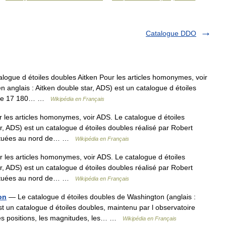
Catalogue DDO
ogue d étoiles doubles Aitken Pour les articles homonymes, voir
n anglais : Aitken double star, ADS) est un catalogue d étoiles
 liste 17 180… …
Wikipédia en Français
les articles homonymes, voir ADS. Le catalogue d étoiles
ar, ADS) est un catalogue d étoiles doubles réalisé par Robert
s situées au nord de… …
Wikipédia en Français
les articles homonymes, voir ADS. Le catalogue d étoiles
ar, ADS) est un catalogue d étoiles doubles réalisé par Robert
s situées au nord de… …
Wikipédia en Français
on
— Le catalogue d étoiles doubles de Washington (anglais :
 un catalogue d étoiles doubles, maintenu par l observatoire
 les positions, les magnitudes, les… …
Wikipédia en Français