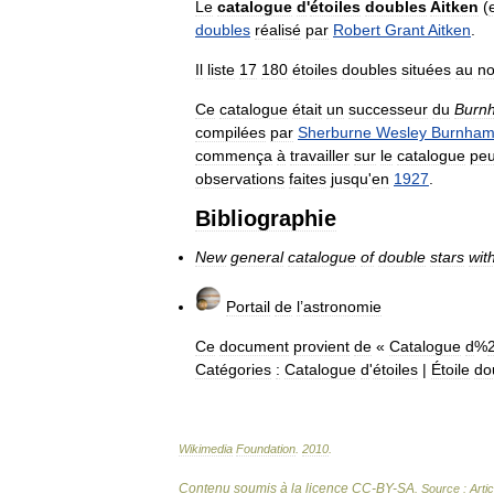
Le
catalogue
d
'
étoiles
doubles
Aitken
(
doubles
réalisé
par
Robert
Grant
Aitken
.
Il
liste
17
180
étoiles
doubles
situées
au
no
Ce
catalogue
était
un
successeur
du
Burn
compilées
par
Sherburne
Wesley
Burnha
commença
à
travailler
sur
le
catalogue
pe
observations
faites
jusqu
'
en
1927
.
Bibliographie
New
general
catalogue
of
double
stars
wit
Portail
de
l
’
astronomie
Ce
document
provient
de
«
Catalogue
d
%
Catégories
:
Catalogue
d
'
étoiles
|
Étoile
do
Wikimedia
Foundation
.
2010
.
Contenu soumis à la licence CC-BY-SA
. Source : Arti