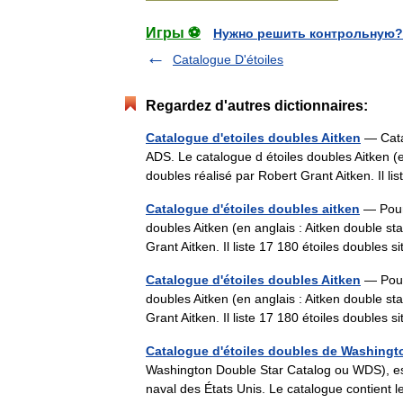
Игры ⚽
Нужно решить контрольную?
Catalogue D'étoiles
Regardez d'autres dictionnaires:
Catalogue d'etoiles doubles Aitken
— Catal
ADS. Le catalogue d étoiles doubles Aitken (e
doubles réalisé par Robert Grant Aitken. Il
Catalogue d'étoiles doubles aitken
— Pour 
doubles Aitken (en anglais : Aitken double st
Grant Aitken. Il liste 17 180 étoiles double
Catalogue d'étoiles doubles Aitken
— Pour 
doubles Aitken (en anglais : Aitken double st
Grant Aitken. Il liste 17 180 étoiles double
Catalogue d'étoiles doubles de Washingt
Washington Double Star Catalog ou WDS), est
naval des États Unis. Le catalogue contient