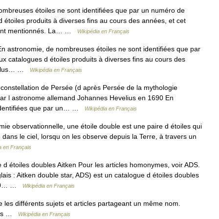
mbreuses étoiles ne sont identifiées que par un numéro de
 étoiles produits à diverses fins au cours des années, et cet
mment mentionnés. La… …
Wikipédia en Français
n astronomie, de nombreuses étoiles ne sont identifiées que par
x catalogues d étoiles produits à diverses fins au cours des
s plus… …
Wikipédia en Français
 constellation de Persée (d après Persée de la mythologie
é par l astronome allemand Johannes Hevelius en 1690 En
 identifiées que par un… …
Wikipédia en Français
e observationnelle, une étoile double est une paire d étoiles qui
ans le ciel, lorsqu on les observe depuis la Terre, à travers un
a en Français
d étoiles doubles Aitken Pour les articles homonymes, voir ADS.
lais : Aitken double star, ADS) est un catalogue d étoiles doubles
7 180… …
Wikipédia en Français
les différents sujets et articles partageant un même nom.
tres …
Wikipédia en Français