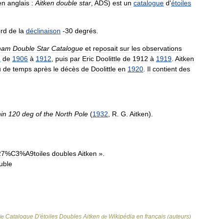
en
anglais
:
Aitken
double
star
,
ADS
)
est
un
catalogue
d
'
étoiles
rd
de
la
déclinaison
-
30
degrés
.
ham
Double
Star
Catalogue
et
reposait
sur
les
observations
m
de
1906
à
1912
,
puis
par
Eric
Doolittle
de
1912
à
1919
.
Aitken
u
de
temps
après
le
décès
de
Doolittle
en
1920
.
Il
contient
des
hin
120
deg
of
the
North
Pole
(
1932
,
R
.
G
.
Aitken
).
27
%
C3
%
A9toiles
doubles
Aitken
».
uble
Catalogue D'étoiles Doubles Aitken
Wikipédia en français
auteurs
cle
de
(
)