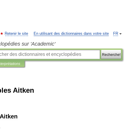
Retenir le site
En utilisant des dictionnaires dans votre site
FR
clopédies sur 'Academic'
Recherche!
nterprétations
les Aitken
Aitken
.