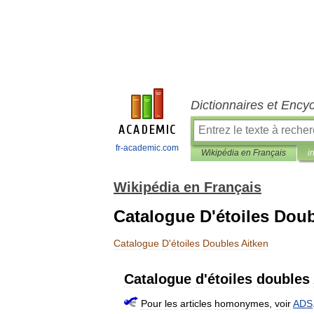
Dictionnaires et Ency
fr-academic.com
Wikipédia en Français
i
Wikipédia en Français
Catalogue D'étoiles Doub
Catalogue
D
'
étoiles
Doubles
Aitken
Catalogue
d
'
étoiles
doubles
Pour
les
articles
homonymes
,
voir
ADS