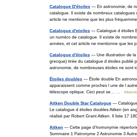
Catalogue D'étoiles
— En astronomie, de no
catalogue. Il existe de nombreux catalogues d
article ne mentionne que les plus fréque
Catalogue d'etoiles
— Catalogue d étoiles E
un numéro de catalogue. Il existe de nombreu
années, et cet article ne mentionne que le
Catalogue d'étoiles
— Une illustration de la
grecque) tirée du catalogue d étoiles publi
astronomie, de nombreuses étoiles ne sont
Étoiles doubles
— Étoile double En astronomi
apparaissent comme proches l une de l autre d
télescope optique. Ceci peut se… …
Wikipédi
Aitken Double Star Catalogue
— Catalogue 
Le catalogue d étoiles doubles Aitken (en ang
réalisé par Robert Grant Aitken. Il liste 1
Aitken
— Cette page d’homonymie répertorie 
Sommaire 1 Patronyme 2 Astronomie 3 Au