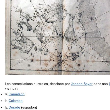
Les constellations australes, dessinée par
Johann Bayer
dans son
en 1603.
le
Caméléon
la
Colombe
la
Dorade
(espadon)