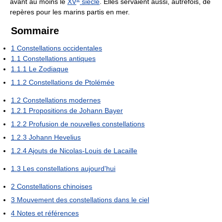
avant au moins le
XV
siècle
. Elles servaient aussi, autrefois, de
repères pour les marins partis en mer.
Sommaire
1
Constellations occidentales
1.1
Constellations antiques
1.1.1
Le Zodiaque
1.1.2
Constellations de Ptolémée
1.2
Constellations modernes
1.2.1
Propositions de Johann Bayer
1.2.2
Profusion de nouvelles constellations
1.2.3
Johann Hevelius
1.2.4
Ajouts de Nicolas-Louis de Lacaille
1.3
Les constellations aujourd'hui
2
Constellations chinoises
3
Mouvement des constellations dans le ciel
4
Notes et références