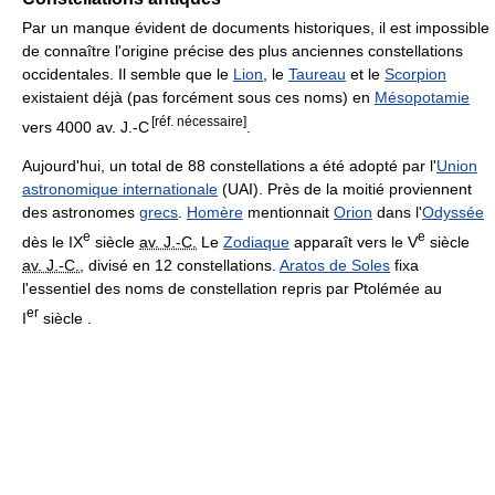
Par un manque évident de documents historiques, il est impossible
de connaître l'origine précise des plus anciennes constellations
occidentales. Il semble que le
Lion
, le
Taureau
et le
Scorpion
existaient déjà (pas forcément sous ces noms) en
Mésopotamie
[réf. nécessaire]
vers 4000 av. J.-C
.
Aujourd'hui, un total de 88 constellations a été adopté par l'
Union
astronomique internationale
(UAI). Près de la moitié proviennent
des astronomes
grecs
.
Homère
mentionnait
Orion
dans l'
Odyssée
e
e
dès le
IX
siècle
av. J.‑C.
Le
Zodiaque
apparaît vers le
V
siècle
av. J.‑C.
, divisé en 12 constellations.
Aratos de Soles
fixa
l'essentiel des noms de constellation repris par Ptolémée au
er
I
siècle .