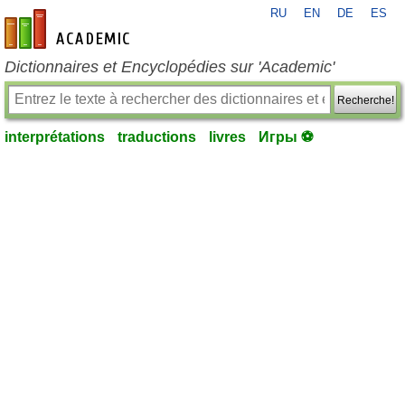
RU
EN
DE
ES
fr-academic.com
Dictionnaires et Encyclopédies sur 'Academic'
Recherche!
interprétations
traductions
livres
Игры ⚽