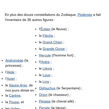
En plus des douze constellations du Zodiaque,
Ptolémée
a fait
l'inventaire de 36 autres figures :
l'
Éridan
(le fleuve) ;
la
Flèche
;
le
Grand Chien
;
la
Grande Ourse
;
Hercule
(l'homme fort) ;
Andromède
(la
l'
Hydre
;
princesse) ;
le
Lièvre
;
l'
Aigle
;
le
Loup
;
l'
Autel
;
la
Lyre
;
le
Navire Argo
, de
Ophiuchus
(le Serpentaire) ;
nos jours divisé en :
Orion
(le chasseur) ;
la
Carène
,
Pégase
(le cheval ailé) ;
la
Poupe
, et
Persée
(le héros) ;
les
Voiles
;