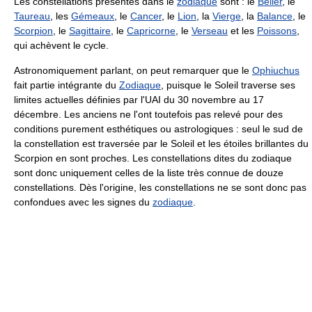
Les constellations présentes dans le
zodiaque
sont : le
Bélier
, le
Taureau
, les
Gémeaux
, le
Cancer
, le
Lion
, la
Vierge
, la
Balance
, le
Scorpion
, le
Sagittaire
, le
Capricorne
, le
Verseau
et les
Poissons
,
qui achèvent le cycle.
Astronomiquement parlant, on peut remarquer que le
Ophiuchus
fait partie intégrante du
Zodiaque
, puisque le Soleil traverse ses
limites actuelles définies par l'UAI du 30 novembre au 17
décembre. Les anciens ne l'ont toutefois pas relevé pour des
conditions purement esthétiques ou astrologiques : seul le sud de
la constellation est traversée par le Soleil et les étoiles brillantes du
Scorpion en sont proches. Les constellations dites du zodiaque
sont donc uniquement celles de la liste très connue de douze
constellations. Dès l'origine, les constellations ne se sont donc pas
confondues avec les signes du
zodiaque
.