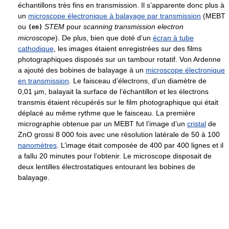
échantillons très fins en transmission. Il s’apparente donc plus à
un
microscope électronique à balayage par transmission
(MEBT
ou
STEM
pour
scanning transmission electron
(en)
microscope
). De plus, bien que doté d’un
écran à tube
cathodique
, les images étaient enregistrées sur des films
photographiques disposés sur un tambour rotatif. Von Ardenne
a ajouté des bobines de balayage à un
microscope électronique
en transmission
. Le faisceau d’électrons, d’un diamètre de
0,01 µm
, balayait la surface de l’échantillon et les électrons
transmis étaient récupérés sur le film photographique qui était
déplacé au même rythme que le faisceau. La première
micrographie obtenue par un MEBT fut l’image d’un
cristal
de
ZnO grossi 8 000 fois avec une résolution latérale de 50 à 100
nanomètres
. L’image était composée de 400 par 400 lignes et il
a fallu 20 minutes pour l’obtenir. Le microscope disposait de
deux lentilles électrostatiques entourant les bobines de
balayage.