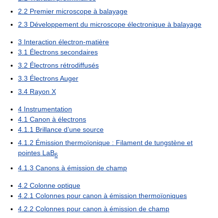
2.2
Premier microscope à balayage
2.3
Développement du microscope électronique à balayage
3
Interaction électron-matière
3.1
Électrons secondaires
3.2
Électrons rétrodiffusés
3.3
Électrons Auger
3.4
Rayon X
4
Instrumentation
4.1
Canon à électrons
4.1.1
Brillance d’une source
4.1.2
Émission thermoïonique : Filament de tungstène et
pointes LaB
6
4.1.3
Canons à émission de champ
4.2
Colonne optique
4.2.1
Colonnes pour canon à émission thermoïoniques
4.2.2
Colonnes pour canon à émission de champ