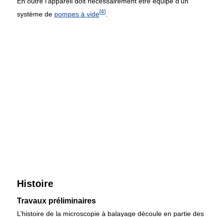
En outre l’appareil doit nécessairement être équipé d’un
[
4
]
système de
pompes à vide
.
Histoire
Travaux préliminaires
L’histoire de la microscopie à balayage découle en partie des