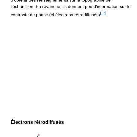
d’obtenir des renseignements sur la topographie de
l’échantillon. En revanche, ils donnent peu d’information sur le
[
12
]
contraste de phase (cf électrons rétrodiffusés)
.
Électrons rétrodiffusés