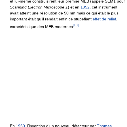
et lui-même construisirent leur premier MEB (appelé SEM1 pour
Scanning Electron Microscope 1
) et en
1952
, cet instrument
avait atteint une résolution de
50 nm
mais ce qui était le plus
important était qu’il rendait enfin ce stupéfiant
effet de relief
,
[
10
]
caractéristique des MEB modernes
.
En
1960
, l’invention d’un nouveau détecteur par
Thomas