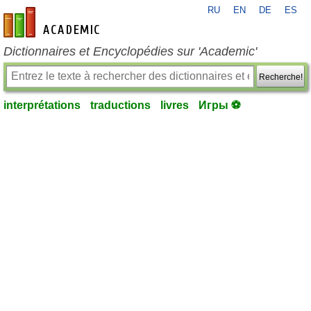
RU
EN
DE
ES
fr-academic.com
Dictionnaires et Encyclopédies sur 'Academic'
Recherche!
interprétations
traductions
livres
Игры ⚽