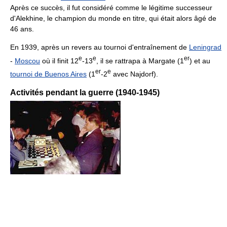
Après ce succès, il fut considéré comme le légitime successeur
d'Alekhine, le champion du monde en titre, qui était alors âgé de
46 ans.
En 1939, après un revers au tournoi d'entraînement de
Leningrad
e
e
er
-
Moscou
où il finit 12
-13
, il se rattrapa à Margate (1
) et au
er
e
tournoi de Buenos Aires
(1
-2
avec Najdorf).
Activités pendant la guerre (1940-1945)