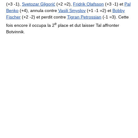
(+3 -1),
Svetozar Gligorić
(+2 =2),
Fridrik Olafsson
(+3 -1) et
Pal
Benko
(+4), annula contre
Vasili Smyslov
(+1 -1 =2) et
Bobby
Fischer
(+2 -2) et perdit contre
Tigran Petrossian
(-1 =3). Cette
e
fois encore il occupa la 2
place et dut laisser Tal affronter
Botvinnik.