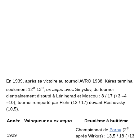
En 1939, après sa victoire au tournoi AVRO 1938, Kéres termina
e
e
seulement 12
-13
,
ex æquo
avec Smyslov, du tournoi
d'entrainement disputé à Léningrad et Moscou : 8 / 17 (+3 –4
=10), tournoi remporté par Flohr (12 / 17) devant Reshevsky
(10,5).
Année
Vainqueur ou
ex æquo
Deuxième à huitième
e
Championnat de
Parnu
(2
1929
après Wirkus) : 13,5 / 18 (+13