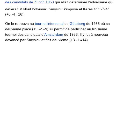
des candidats de Zurich 1953
qui allait déterminer l'adversaire qui
e
e
défierait Mikhail Botvinnik. Smyslov s'imposa et Keres finit 2
-4
(+8 -4 =16).
On le retrouva au
tournoi interzonal
de
Göteborg
de 1955 où sa
deuxième place (+9 -2 =9) lui permit de participer au troisième
tournoi des candidats d'
Amsterdam
de 1956. Il y fut à nouveau
devancé par Smyslov et finit deuxième (+3 -1 =14).