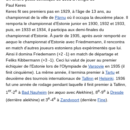
Paul Keres
Keres fit ses premiers pas en 1929, à l'âge de 13 ans, au
championnat de la ville de
Pärnu
où il occupa la deuxième place. Il
remporta le championnat d'Estonie junior en 1930, 1932 et 1933,
puis, en 1933 et 1934, il participa aux demi-finales du
championnat d'Estonie. À partir de 1935, après avoir remporté
ex
aequo
le championnat d'Estonie avec Friedmemann, il rencontra
en match d'autres joueurs estoniens plus expérimentés que lui.
Ainsi il domina Friedemann (+2 -1) en match de départage et
Feliks Kibbermann (+3 -1). Ceci lui valut de jouer au premier
échiquier de l'Estonie lors de l'Olympiade de
Varsovie
en 1935 (il
finit cinquième). La même année, il termina premier à
Tartu
et
deuxième des tournois internationaux de
Tallinn
et
Helsinki
. 1936
fut une année de rodage pendant laquelle il finit premier à Tallinn,
er
e
e
e
1
-2
à
Bad Nauheim
(
ex æquo
avec Alekhine), 8
-9
à
Dresde
e
e
(derrière alekhine) et 3
-4
à
Zandvoort
(derrière
Fine
).