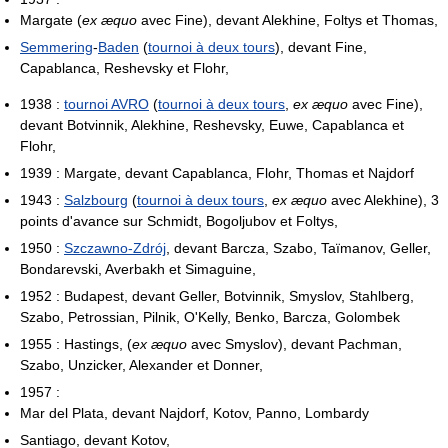
Margate (
ex æquo
avec Fine), devant Alekhine, Foltys et Thomas,
Semmering
-
Baden
(
tournoi à deux tours
), devant Fine,
Capablanca, Reshevsky et Flohr,
1938 :
tournoi AVRO
(
tournoi à deux tours
,
ex æquo
avec Fine),
devant Botvinnik, Alekhine, Reshevsky, Euwe, Capablanca et
Flohr,
1939 : Margate, devant Capablanca, Flohr, Thomas et Najdorf
1943 :
Salzbourg
(
tournoi à deux tours
,
ex æquo
avec Alekhine), 3
points d'avance sur Schmidt, Bogoljubov et Foltys,
1950 :
Szczawno-Zdrój
, devant Barcza, Szabo, Taïmanov, Geller,
Bondarevski, Averbakh et Simaguine,
1952 : Budapest, devant Geller, Botvinnik, Smyslov, Stahlberg,
Szabo, Petrossian, Pilnik, O'Kelly, Benko, Barcza, Golombek
1955 : Hastings, (
ex æquo
avec Smyslov), devant Pachman,
Szabo, Unzicker, Alexander et Donner,
1957 :
Mar del Plata, devant Najdorf, Kotov, Panno, Lombardy
Santiago, devant Kotov,