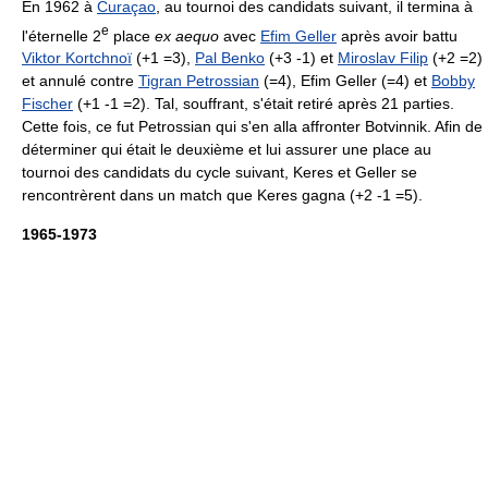
En 1962 à
Curaçao
, au tournoi des candidats suivant, il termina à
e
l'éternelle 2
place
ex aequo
avec
Efim Geller
après avoir battu
Viktor Kortchnoï
(+1 =3),
Pal Benko
(+3 -1) et
Miroslav Filip
(+2 =2)
et annulé contre
Tigran Petrossian
(=4), Efim Geller (=4) et
Bobby
Fischer
(+1 -1 =2). Tal, souffrant, s'était retiré après 21 parties.
Cette fois, ce fut Petrossian qui s'en alla affronter Botvinnik. Afin de
déterminer qui était le deuxième et lui assurer une place au
tournoi des candidats du cycle suivant, Keres et Geller se
rencontrèrent dans un match que Keres gagna (+2 -1 =5).
1965-1973