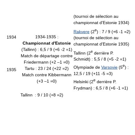
(tournoi de sélection au
championnat d'Estonie 1934)
e
Rakvere
(2
) : 7 / 9 (+6 -1 =2)
1934-1935 :
1934
(tournoi de sélection au
Championnat d'Estonie
championnat d'Estonie 1935)
(Tallinn) : 6,5 / 9 (+6 -2 =1)
e
Tallinn (2
derrière P.
Match de départage contre
Schmidt) : 5,5 / 8 (+5 -2 =1)
Friedermann (+2 –1 =0)
e
Olympiade de
Varsovie
(5
) :
Tartu : 23 / 24 (+22 =2)
1935
12,5 / 19 (+11 -5 =3)
Match contre Kibbermann
e
(+3 –1 =0)
Helsinki (2
derrière P.
Frydman) : 6,5 / 8 (+6 -1 =1)
Tallinn : 9 / 10 (+8 =2)