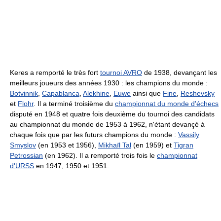
Keres a remporté le très fort
tournoi AVRO
de 1938, devançant les
meilleurs joueurs des années 1930 : les champions du monde :
Botvinnik
,
Capablanca
,
Alekhine
,
Euwe
ainsi que
Fine
,
Reshevsky
et
Flohr
. Il a terminé troisième du
championnat du monde d'échecs
disputé en 1948 et quatre fois deuxième du tournoi des candidats
au championnat du monde de 1953 à 1962, n'étant devançé à
chaque fois que par les futurs champions du monde :
Vassily
Smyslov
(en 1953 et 1956),
Mikhaïl Tal
(en 1959) et
Tigran
Petrossian
(en 1962). Il a remporté trois fois le
championnat
d'URSS
en 1947, 1950 et 1951.