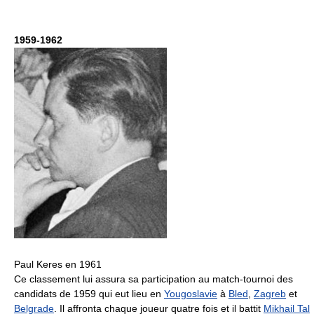
1959-1962
Paul Keres en 1961
Ce classement lui assura sa participation au match-tournoi des
candidats de 1959 qui eut lieu en
Yougoslavie
à
Bled
,
Zagreb
et
Belgrade
. Il affronta chaque joueur quatre fois et il battit
Mikhail Tal