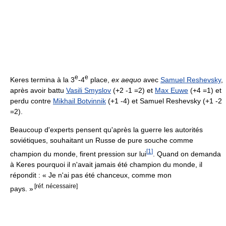
e
e
Keres termina à la 3
-4
place,
ex aequo
avec
Samuel Reshevsky
,
après avoir battu
Vasili Smyslov
(+2 -1 =2) et
Max Euwe
(+4 =1) et
perdu contre
Mikhail Botvinnik
(+1 -4) et Samuel Reshevsky (+1 -2
=2).
Beaucoup d'experts pensent qu'après la guerre les autorités
soviétiques, souhaitant un Russe de pure souche comme
[
1
]
champion du monde, firent pression sur lui
. Quand on demanda
à Keres pourquoi il n'avait jamais été champion du monde, il
répondit : « Je n'ai pas été chanceux, comme mon
[réf. nécessaire]
pays. »