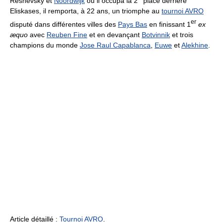
Reshevsky et
Noordwijk
où il occupa la 2
place derrière
Eliskases, il remporta, à 22 ans, un triomphe au
tournoi AVRO
er
disputé dans différentes villes des
Pays Bas
en finissant 1
ex
æquo
avec
Reuben Fine
et en devançant
Botvinnik
et trois
champions du monde
Jose Raul Capablanca
,
Euwe
et
Alekhine
.
Article détaillé :
Tournoi AVRO
.