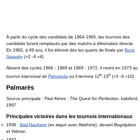
À partir du cycle des candidats de 1964-1965, les tournois des
candidats furent remplacés par des matchs à élimination directe.
En 1965, à 49 ans, il fut éliminé dès les quarts de finale par
Boris
Spassky
(+2 -4 =4).
Absent des cycles 1966 - 1969 et 1969 - 1972, il revint en 1973 au
e
e
tournoi interzonal de
Petropolis
où il termina 12
-13
(+3 -4 =10).
Palmarès
Source principale :
Paul Keres : The Quest for Perfection
, batsford,
1997.
Principales victoires dans les tournois internationaux
1936 :
Bad Nauheim
(
ex æquo
avec Alekhine), devant Bogoljubov
et Vidmar,
1937 :