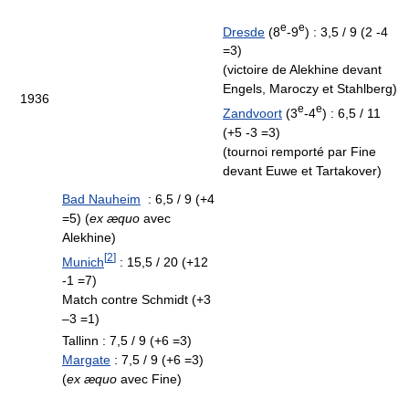
e
e
Dresde
(8
-9
) : 3,5 / 9 (2 -4
=3)
(victoire de Alekhine devant
Engels, Maroczy et Stahlberg)
1936
e
e
Zandvoort
(3
-4
) : 6,5 / 11
(+5 -3 =3)
(tournoi remporté par Fine
devant Euwe et Tartakover)
Bad Nauheim
: 6,5 / 9 (+4
=5) (
ex æquo
avec
Alekhine)
[
2
]
Munich
: 15,5 / 20 (+12
-1 =7)
Match contre Schmidt (+3
–3 =1)
Tallinn : 7,5 / 9 (+6 =3)
Margate
: 7,5 / 9 (+6 =3)
(
ex æquo
avec Fine)