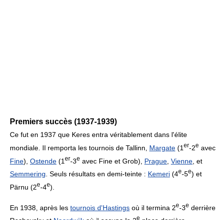
Premiers succès (1937-1939)
Ce fut en 1937 que Keres entra véritablement dans l'élite
er
e
mondiale. Il remporta les tournois de Tallinn,
Margate
(1
-2
avec
er
e
Fine
),
Ostende
(1
-3
avec Fine et Grob),
Prague
,
Vienne
, et
e
e
Semmering
. Seuls résultats en demi-teinte :
Kemeri
(4
-5
) et
e
e
Pärnu (2
-4
).
e
e
En 1938, après les
tournois d'Hastings
où il termina 2
-3
derrière
e