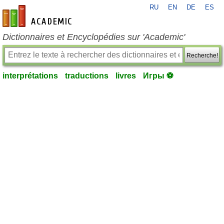
RU
EN
DE
ES
fr-academic.com
Dictionnaires et Encyclopédies sur 'Academic'
Recherche!
interprétations
traductions
livres
Игры ⚽