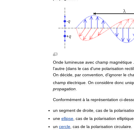
Onde
lumineuse
avec
champ
magnétique
l
'
autre
(
dans
le
cas
d
'
une
polarisation
recti
On
décide
,
par
convention
,
d
'
ignorer
le
ch
champ
électrique
.
On
considère
donc
uniq
propagation
.
Conformément
à
la
représentation
ci
-
dess
un
segment
de
droite
,
cas
de
la
polarisatio
une
ellipse
,
cas
de
la
polarisation
elliptique
un
cercle
,
cas
de
la
polarisation
circulaire
.