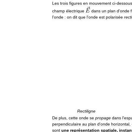
Les
trois
figures
en
mouvement
ci
-
dessou
champ
électrique
dans
un
plan
d
'
onde
l
'
onde
:
on
dit
que
l
'
onde
est
polarisée
rect
Rectiligne
De
plus
,
cette
onde
se
propage
dans
l
'
esp
perpendiculaire
au
plan
d
'
onde
horizontal
,
sont
une
représentation
spatiale
,
insta