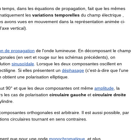
u
temps
,
dans
les
équations
de
propagation
,
fait
que
les
mêmes
matiquement
les
variations
temporelles
du
champ
électrique
,
es
avons
vues
en
mouvement
dans
la
représentation
animée
ci
-
l
'
axe
vertical
).
on
de
propagation
de
l
'
onde
lumineuse
.
En
décomposant
le
champ
gonales
(
en
vert
et
rouge
sur
les
schémas
précédents
),
on
lution
sinusoïdale
.
Lorsque
les
deux
composantes
oscillent
en
ectiligne
.
Si
elles
présentent
un
déphasage
(
c
'
est
-
à
-
dire
que
l
'
une
n
obtient
une
polarisation
elliptique
.
aut
90
°
et
que
les
deux
composantes
ont
même
amplitude
,
la
rs
les
cas
de
polarisation
circulaire
gauche
et
circulaire
droite
ylindre
.
composantes
orthogonales
est
arbitraire
.
Il
est
aussi
possible
,
par
tions
circulaires
tournant
en
sens
contraires
.
ement
que
pour
une
onde
monochromatique
,
et
plus