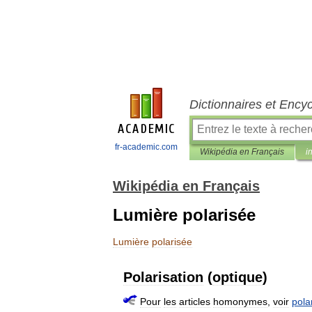
Dictionnaires et Ency
fr-academic.com
Wikipédia en Français
i
Wikipédia en Français
Lumière polarisée
Lumière
polarisée
Polarisation
(
optique
)
Pour
les
articles
homonymes
,
voir
pola