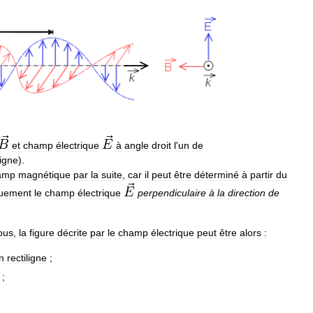
et
champ
électrique
à
angle
droit
l
'
un
de
ligne
).
amp
magnétique
par
la
suite
,
car
il
peut
être
déterminé
à
partir
du
uement
le
champ
électrique
perpendiculaire
à
la
direction
de
ous
,
la
figure
décrite
par
le
champ
électrique
peut
être
alors
:
n
rectiligne
;
;