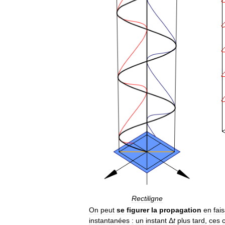
Rectiligne
On
peut
se
figurer
la
propagation
en
fai
instantanées
:
un
instant
Δ
t
plus
tard
,
ces