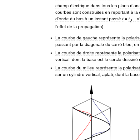
champ
électrique
dans
tous
les
plans
d
'
on
courbes
sont
construites
en
reportant
à
la
d
'
onde
du
bas
à
un
instant
passé
t
=
t
−
d
0
l
'
effet
de
la
propagation
)
:
La
courbe
de
gauche
représente
la
polaris
passant
par
la
diagonale
du
carré
bleu
,
en
La
courbe
de
droite
représente
la
polarisat
vertical
,
dont
la
base
est
le
cercle
dessiné
La
courbe
du
milieu
représente
la
polarisa
sur
un
cylindre
vertical
,
aplati
,
dont
la
base