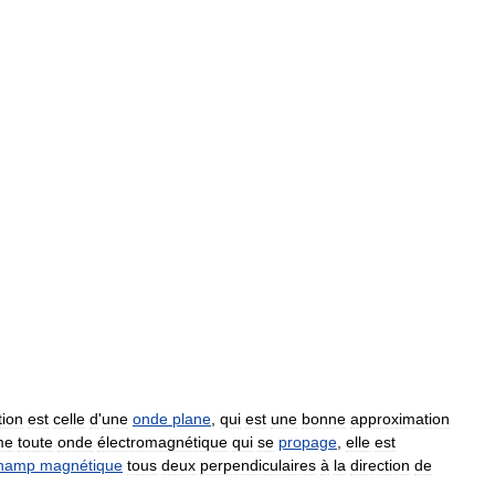
tion
est
celle
d
'
une
onde
plane
,
qui
est
une
bonne
approximation
me
toute
onde
électromagnétique
qui
se
propage
,
elle
est
hamp
magnétique
tous
deux
perpendiculaires
à
la
direction
de