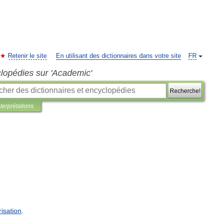
Retenir le site
En utilisant des dictionnaires dans votre site
FR
clopédies sur 'Academic'
Recherche!
nterprétations
risation
.