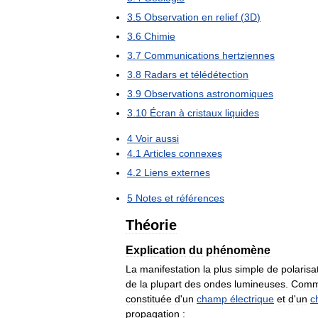
3
.
5
Observation
en
relief
(
3D
)
3
.
6
Chimie
3
.
7
Communications
hertziennes
3
.
8
Radars
et
télédétection
3
.
9
Observations
astronomiques
3
.
10
Écran
à
cristaux
liquides
4
Voir
aussi
4
.
1
Articles
connexes
4
.
2
Liens
externes
5
Notes
et
références
Théorie
Explication
du
phénomène
La
manifestation
la
plus
simple
de
polarisa
de
la
plupart
des
ondes
lumineuses
.
Com
constituée
d
'
un
champ
électrique
et
d
'
un
c
propagation
: