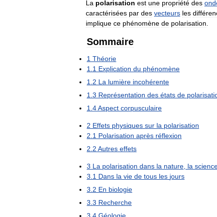
La
polarisation
est
une
propriété
des
ond
caractérisées
par
des
vecteurs
les
différen
implique
ce
phénomène
de
polarisation
.
Sommaire
1
Théorie
1
.
1
Explication
du
phénomène
1
.
2
La
lumière
incohérente
1
.
3
Représentation
des
états
de
polarisati
1
.
4
Aspect
corpusculaire
2
Effets
physiques
sur
la
polarisation
2
.
1
Polarisation
après
réflexion
2
.
2
Autres
effets
3
La
polarisation
dans
la
nature
,
la
scienc
3
.
1
Dans
la
vie
de
tous
les
jours
3
.
2
En
biologie
3
.
3
Recherche
3
.
4
Géologie