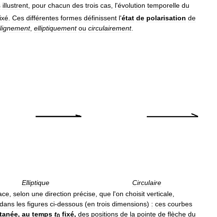
s
illustrent
,
pour
chacun
des
trois
cas
,
l
'
évolution
temporelle
du
fixé
.
Ces
différentes
formes
définissent
l
'
état
de
polarisation
de
ilignement
,
elliptiquement
ou
circulairement
.
Elliptique
Circulaire
ace
,
selon
une
direction
précise
,
que
l
'
on
choisit
verticale
,
dans
les
figures
ci
-
dessous
(
en
trois
dimensions
)
:
ces
courbes
ntanée
,
au
temps
t
fixé
,
des
positions
de
la
pointe
de
flèche
du
0