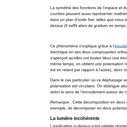
La
symétrie
des
fonctions
de
l
'
espace
et
d
courbes
peuvent
aussi
représenter
mathé
dans
un
plan
d
'
onde
fixé
,
telles
que
nous
l
dessus
(
Il
suffit
alors
de
graduer
en
temps
Ce
phénomène
s
'
explique
grâce
à
l
'
équati
électrique
en
ses
deux
composantes
ortho
s
'
aperçoit
qu
'
elles
ont
toutes
deux
une
évo
même
temps
,
on
obtient
une
polarisation
r
est
en
retard
par
rapport
à
l
'
autre
),
alors
o
Dans
le
cas
particulier
où
ce
déphasage
v
polarisation
est
circulaire
.
On
distingue
alo
selon
le
sens
de
l
'
enroulement
autour
du
c
Remarque
:
Cette
décomposition
en
deux
exemple
,
de
décomposer
en
deux
polarisa
La
lumière
incohérente
L
'
explication
ci
-
dessus
n
'
est
valable
strict