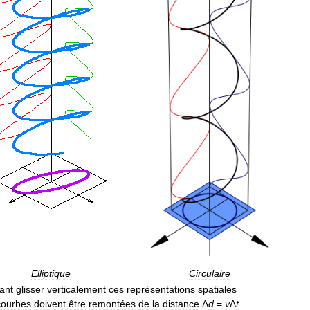
Elliptique
Circulaire
sant
glisser
verticalement
ces
représentations
spatiales
courbes
doivent
être
remontées
de
la
distance
Δ
d
=
v
Δ
t
.