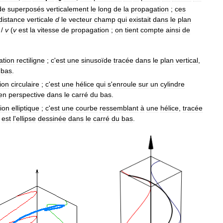
de
superposés
verticalement
le
long
de
la
propagation
;
ces
distance
verticale
d
le
vecteur
champ
qui
existait
dans
le
plan
/
v
(
v
est
la
vitesse
de
propagation
;
on
tient
compte
ainsi
de
ation
rectiligne
;
c
'
est
une
sinusoïde
tracée
dans
le
plan
vertical
,
bas
.
ion
circulaire
;
c
'
est
une
hélice
qui
s
'
enroule
sur
un
cylindre
en
perspective
dans
le
carré
du
bas
.
tion
elliptique
;
c
'
est
une
courbe
ressemblant
à
une
hélice
,
tracée
est
l
'
ellipse
dessinée
dans
le
carré
du
bas
.