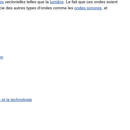
es
vectorielles
telles
que
la
lumière
.
Le
fait
que
ces
ondes
soient
cie
des
autres
types
d
'
ondes
comme
les
ondes
sonores
,
et
on
e
et
la
technologie