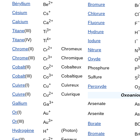
2+
Béryllium
Be
Bromure
Br
+
Césium
Cs
Chlorure
Cl
2+
Calcium
−
Ca
Fluorure
F
3+
Titane
(III)
−
Ti
Hydrure
H
4+
Titane
(IV)
−
Ti
Iodure
I
2+
Chrome
(II)
Chromeux
3
Cr
Nitrure
N
3+
Chrome
(III)
Chromique
Cr
Oxyde
O
2+
Cobalt
(II)
Cobalteux
3
Co
Phosphure
P
3+
Cobalt
(III)
Cobaltique
2
Co
Sulfure
S
+
Cuivre
(I)
Cuivreux
Cu
Peroxyde
O
2+
Cuivre
(II)
Cuivrique
Cu
Oxoanio
3+
Gallium
Arsenate
Ga
A
+
Or
(I)
Au
Arsenite
A
3+
Or
(III)
Au
Borate
B
+
Hydrogène
(Proton)
H
Bromate
Br
2+
Fer
(II)
Ferreux