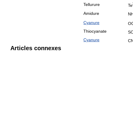
Tellurure
Te
Amidure
N
Cyanure
O
Thiocyanate
S
Cyanure
C
Articles connexes