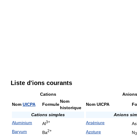
Liste d'ions courants
Cations
Anion
Nom
Nom
UICPA
Formule
Nom UICPA
Fo
historique
Cations simples
Anions sim
3+
Aluminium
Arséniure
Al
As
2+
Baryum
Azoture
Ba
N
3