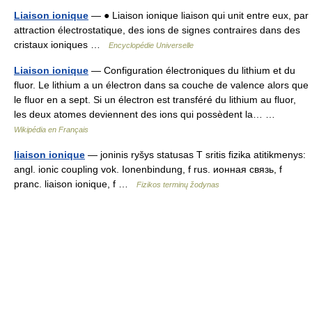
Liaison ionique
— ● Liaison ionique liaison qui unit entre eux, par
attraction électrostatique, des ions de signes contraires dans des
cristaux ioniques …
Encyclopédie Universelle
Liaison ionique
— Configuration électroniques du lithium et du
fluor. Le lithium a un électron dans sa couche de valence alors que
le fluor en a sept. Si un électron est transféré du lithium au fluor,
les deux atomes deviennent des ions qui possèdent la… …
Wikipédia en Français
liaison ionique
— joninis ryšys statusas T sritis fizika atitikmenys:
angl. ionic coupling vok. Ionenbindung, f rus. ионная связь, f
pranc. liaison ionique, f …
Fizikos terminų žodynas