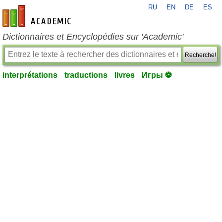
RU
EN
DE
ES
fr-academic.com
Dictionnaires et Encyclopédies sur 'Academic'
Recherche!
interprétations
traductions
livres
Игры ⚽