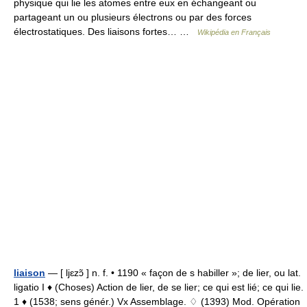
physique qui lie les atomes entre eux en échangeant ou
partageant un ou plusieurs électrons ou par des forces
électrostatiques. Des liaisons fortes… …
Wikipédia en Français
liaison
— [ ljɛzɔ̃ ] n. f. • 1190 « façon de s habiller »; de lier, ou lat.
ligatio I ♦ (Choses) Action de lier, de se lier; ce qui est lié; ce qui lie.
1 ♦ (1538; sens génér.) Vx Assemblage. ♢ (1393) Mod. Opération