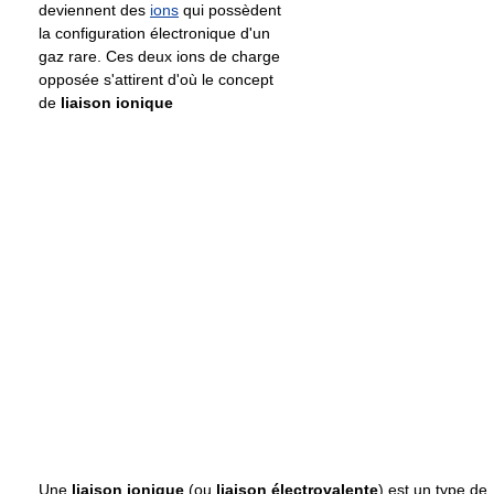
deviennent des
ions
qui possèdent
la configuration électronique d'un
gaz rare. Ces deux ions de charge
opposée s'attirent d'où le concept
de
liaison ionique
Une
liaison ionique
(ou
liaison électrovalente
) est un type de