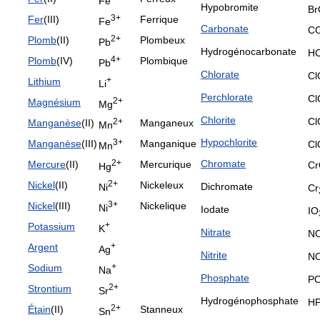
Fe
Hypobromite
Br
3+
Fer
(III)
Ferrique
Fe
Carbonate
C
2+
Plomb
(II)
Plombeux
Pb
Hydrogénocarbonate
H
4+
Plomb
(IV)
Plombique
Pb
Chlorate
Cl
+
Lithium
Li
Perchlorate
Cl
2+
Magnésium
Mg
Chlorite
Cl
2+
Manganèse
(II)
Manganeux
Mn
Hypochlorite
3+
Manganèse
(III)
Manganique
Cl
Mn
2+
Chromate
Mercure
(II)
Mercurique
C
Hg
2+
Nickel
(II)
Nickeleux
Dichromate
Ni
Cr
3+
Nickel
(III)
Nickelique
Ni
Iodate
IO
+
Potassium
K
Nitrate
N
+
Argent
Ag
Nitrite
N
+
Sodium
Na
Phosphate
P
2+
Strontium
Sr
Hydrogénophosphate
H
2+
Étain
(II)
Stanneux
Sn