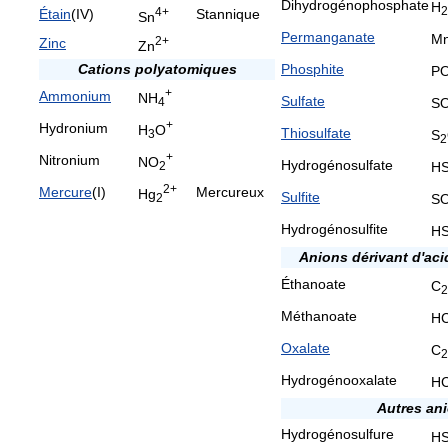
Dihydrogénophosphate
H
2
4+
Étain
(IV)
Stannique
Sn
Permanganate
M
2+
Zinc
Zn
Cations polyatomiques
Phosphite
P
+
Ammonium
NH
Sulfate
S
4
+
Hydronium
H
O
Thiosulfate
S
3
2
+
Nitronium
NO
Hydrogénosulfate
H
2
2+
Mercure
(I)
Mercureux
Hg
Sulfite
S
2
Hydrogénosulfite
H
Anions dérivant d'ac
Éthanoate
C
2
Méthanoate
H
Oxalate
C
2
Hydrogénooxalate
H
Autres an
Hydrogénosulfure
H