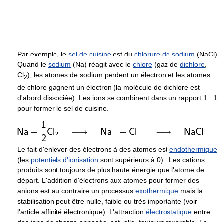
Par exemple, le
sel de cuisine
est du
chlorure de sodium
(NaCl).
Quand le
sodium
(Na) réagit avec le
chlore
(gaz de
dichlore
,
Cl
), les atomes de sodium perdent un électron et les atomes
2
de chlore gagnent un électron (la molécule de dichlore est
d'abord dissociée). Les ions se combinent dans un rapport 1 : 1
pour former le sel de cuisine.
Le fait d'enlever des électrons à des atomes est
endothermique
(les
potentiels d'ionisation
sont supérieurs à 0) : Les cations
produits sont toujours de plus haute énergie que l'atome de
départ. L'addition d'électrons aux atomes pour former des
anions est au contraire un processus
exothermique
mais la
stabilisation peut être nulle, faible ou très importante (voir
l'article affinité électronique). L'attraction
électrostatique
entre
des ions de charge opposée, est, elle, toujours favorable. Le