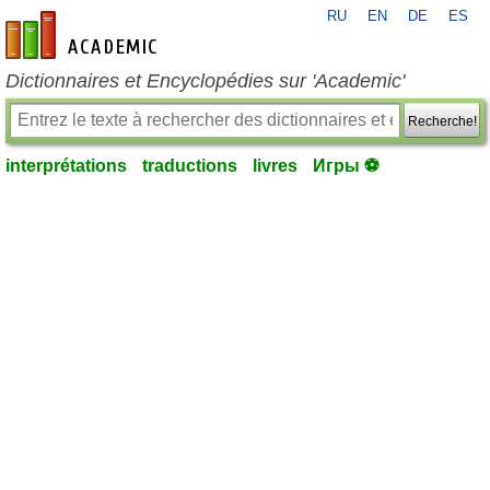
RU
EN
DE
ES
fr-academic.com
Dictionnaires et Encyclopédies sur 'Academic'
Recherche!
interprétations
traductions
livres
Игры ⚽