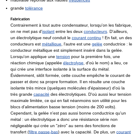
grande
tolérance
Fabrication
Contrairement à tout autre condensateur, lorsqu'on les fabrique,
on ne met pas d'
isolant
entre les deux
conducteurs
. D'ailleurs,
un électrolytique neuf conduit le
courant continu
! En fait, un des
conducteurs est
métallique
, l'autre est une
gelée
conductrice : le
conducteur métallique est simplement inséré dans la gelée.
Lorsqu'on applique une
tension
pour la première fois, une
réaction chimique (appelée
électrolyse
, d'où le nom) a lieu, ce
qui crée une interface isolante à la surface du métal.
Évidemment, sitôt formée, cette couche empêche le courant de
passer et donc sa propre formation. Il en résulte une couche
isolante très mince (quelques molécules d'épaisseur) d'où la
très grande
capacité
des électrolytiques. D'où aussi leur tension
maximale limitée, ce qui en fait néanmoins son utilité pour les
blocs d'alimentation basse tension (moins de
200 volts
).
Cependant, la gelée n'est pas aussi bonne conductrice qu'un
métal : un électrolytique a donc une résistance série non
négligeable qui crée un "zéro" au sens des fonctions de
transfert (
filtre passe-bas
) avec la capacité. De plus, un
courant