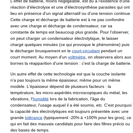
L'effet de batterie, moins négligeable, est dû à l'existence d'une
réaction d'électrolyse et une d'électrosynthèse parasites qui ont
lieu en présence d'un signal alternatif ou d'une tension continue.
Cette charge et décharge de batterie est à ne pas confondre
avec une charge et décharge de condensateur, car sa
constante de temps est beaucoup plus grande. Pour l'observer,
on peut charger un condensateur électrolytique, le laisser
chargé quelques minutes (ce qui provoque le phénomène) puis
le décharger brusquement en le
court-circuitant
pendant un
court moment. Au moyen d'un
voltmètre
, on observera alors aux
bornes la réapparition d'une tension : c'est la charge de batterie.
Un autre effet de cette technologie est que la couche isolante
n'a pas toujours la même épaisseur, même pour un même
modèle. L'épaisseur dépend de plusieurs facteurs : la
température, les micro-aspérités microscopiques du métal, les
vibrations, l'
humidité
lors de la fabrication, l'âge du
condensateur, l'usage auquel il a été soumis, etc. C'est pourquoi
la capacité des électrolytiques est toujours présentée avec une
grande
tolérance
(typiquement -20% à +100% pour les gros), ce
qui en fait des mauvais candidats pour faire des filtres précis ou
des bases de temps.