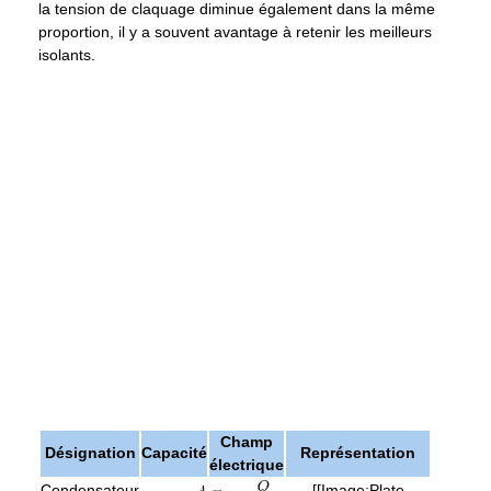
la tension de claquage diminue également dans la même
proportion, il y a souvent avantage à retenir les meilleurs
isolants.
Champ
Désignation
Capacité
Représentation
électrique
Condensateur
[[Image:Plate