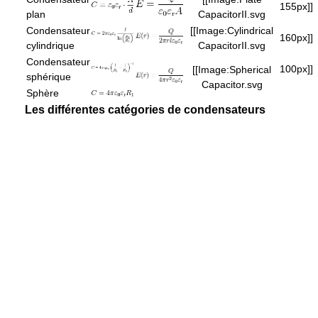
155px]]
plan
CapacitorII.svg
Condensateur
[[Image:Cylindrical
160px]]
cylindrique
CapacitorII.svg
Condensateur
100px]]
[[Image:Spherical
sphérique
Capacitor.svg
Sphère
Les différentes catégories de condensateurs