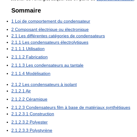
Sommaire
1
Loi de comportement du condensateur
2
Composant électrique ou électronique
2.1
Les différentes catégories de condensateurs
2.1.1
Les condensateurs électrolytiques
2.1.1.1
Utilisation
2.1.1.2
Fabrication
2.1.1.3
Les condensateurs au tantale
2.1.1.4
Modélisation
2.1.2
Les condensateurs à isolant
2.1.2.1
Air
2.1.2.2
Céramique
2.1.2.3
Condensateurs film à base de matériaux synthétiques
2.1.2.3.1
Construction
2.1.2.3.2
Polyester
2.1.2.3.3
Polystyrène