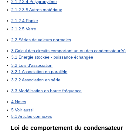
2.1.2.3.4
Polypropylène
2.1.2.3.5
Autres matériaux
2.1.2.4
Papier
2.1.2.5
Verre
2.2
Séries de valeurs normales
3
Calcul des circuits comportant un ou des condensateur(s)
3.1
Énergie stockée - puissance échangée
3.2
Lois d'association
3.2.1
Association en parallèle
3.2.2
Association en série
3.3
Modélisation en haute fréquence
4
Notes
5
Voir aussi
5.1
Articles connexes
Loi de comportement du condensateur