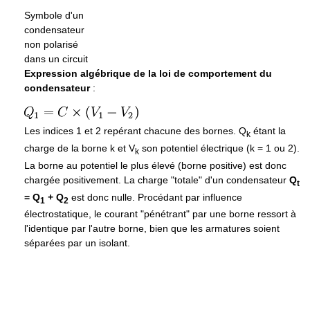
Symbole d'un
condensateur
non polarisé
dans un circuit
Expression algébrique de la loi de comportement du
condensateur
:
Les indices 1 et 2 repérant chacune des bornes. Q
étant la
k
charge de la borne k et V
son potentiel électrique (k = 1 ou 2).
k
La borne au potentiel le plus élevé (borne positive) est donc
chargée positivement. La charge "totale" d'un condensateur
Q
t
= Q
+ Q
est donc nulle. Procédant par influence
1
2
électrostatique, le courant "pénétrant" par une borne ressort à
l'identique par l'autre borne, bien que les armatures soient
séparées par un isolant.