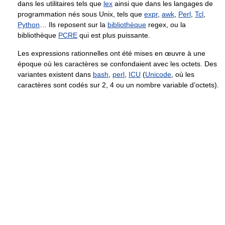
dans les utilitaires tels que
lex
ainsi que dans les langages de
programmation nés sous Unix, tels que
expr
,
awk
,
Perl
,
Tcl
,
Python
… Ils reposent sur la
bibliothèque
regex, ou la
bibliothèque
PCRE
qui est plus puissante.
Les expressions rationnelles ont été mises en œuvre à une
époque où les caractères se confondaient avec les octets. Des
variantes existent dans
bash
,
perl
,
ICU
(
Unicode
, où les
caractères sont codés sur 2, 4 ou un nombre variable d’octets).