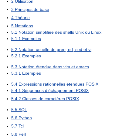
2
Utilisation
3
Principes de base
4
Théorie
5
Notations
5.1
Notation simplifiée des shells Unix ou Linux
5.1.1
Exemples
5.2
Notation usuelle de grep, ed, sed et vi
5.2.1
Exemples
5.3
Notation étendue dans vim et emacs
5.3.1
Exemples
5.4
Expressions rationnelles étendues POSIX
5.4.1
Séquences d’échappement POSIX
5.4.2
Classes de caractères POSIX
5.5
SQL
5.6
Python
5.7
Tcl
5.8
Perl