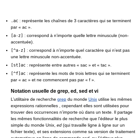
.ac
: représente les chaînes de 3 caractères qui se terminent
par « ac ».
[a-z]
: correspond à n’importe quelle lettre minuscule (non-
accentuée).
[^a-z]
: correspond à n’importe quel caractère qui n’est pas
une lettre minuscule non-accentuée.
[st]ac
: représente entre autres « sac » et « tac ».
[^f]ac
: représente les mots de trois lettres qui se terminent
par « ac » et ne commencent pas par « f ».
Notation usuelle de grep, ed, sed et vi
L’utilitaire de recherche
grep
du monde
Unix
utilise les mêmes
expressions rationnelles , cependant elles sont utilisées pour
trouver des occurrences n’importe où dans un texte. Il partage
les mêmes fonctionnalités de recherche que l’éditeur le plus
simple du monde Unix,
ed
(qui travaille ligne à ligne sur un
fichier texte), et ses extensions comme sa version de traitement