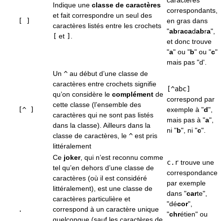
caractères
Indique une
classe de caractères
correspondants,
et fait correspondre un seul des
[ ]
en gras dans
caractères listés entre les crochets
"
ab
r
aca
d
ab
r
a
",
[
et
]
.
et donc trouve
"
a
" ou "
b
" ou "
c
"
mais pas "d'.
Un
^
au début d’une classe de
caractères entre crochets signifie
[^abc]
qu’on considère le
complément
de
correspond par
cette classe (l’ensemble des
[^ ]
exemple à "
d
",
caractères qui ne sont pas listés
mais pas à "
a
",
dans la classe). Ailleurs dans la
ni "
b
", ni "
c
".
classe de caractères, le
^
est pris
littéralement
Ce
joker
, qui n’est reconnu comme
c.r
trouve une
tel qu’en dehors d’une classe de
correspondance
caractères (où il est considéré
par exemple
littéralement), est une classe de
dans "
car
te",
caractères particulière et
"dé
cor
",
.
correspond à un caractère unique
"
chr
étien" ou
quelconque (sauf les caractères de