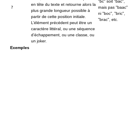
"bc" soit "bac",
en tête du texte et retourne alors la
?
mais pas "baac"
plus grande longueur possible à
ni "boc", "bric",
partir de cette position initiale.
"brac", etc.
L’élément précédent peut être un
caractère littéral, ou une séquence
d’échappement, ou une classe, ou
un joker.
Exemples