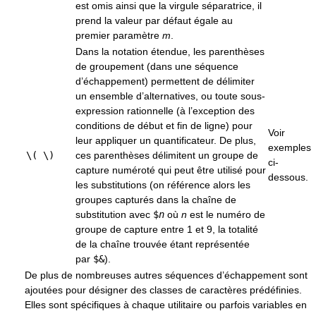
est omis ainsi que la virgule séparatrice, il
prend la valeur par défaut égale au
premier paramètre
m
.
Dans la notation étendue, les parenthèses
de groupement (dans une séquence
d’échappement) permettent de délimiter
un ensemble d’alternatives, ou toute sous-
expression rationnelle (à l’exception des
conditions de début et fin de ligne) pour
Voir
leur appliquer un quantificateur. De plus,
exemples
\( \)
ces parenthèses délimitent un groupe de
ci-
capture numéroté qui peut être utilisé pour
dessous.
les substitutions (on référence alors les
groupes capturés dans la chaîne de
substitution avec
$
n
où
n
est le numéro de
groupe de capture entre 1 et 9, la totalité
de la chaîne trouvée étant représentée
par
$&
).
De plus de nombreuses autres séquences d’échappement sont
ajoutées pour désigner des classes de caractères prédéfinies.
Elles sont spécifiques à chaque utilitaire ou parfois variables en