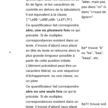
"
cir
er, mais pas
fin de ligne, et les caractères de
pas dans "cri" ni
contrôle en dehors de la tabulation).
dans "c
<saut de
Il est équivalent à la classe
ligne>
r".
[^\x00-\x08\x0A-\x1F\7F]
.
Ce quantificateur fait correspondre
zéro, une ou plusieurs fois
ce qui
précède. Si de multiples
correspondances existent dans un
texte, il trouve d’abord ceux placé
ba*
trouve "b"
en tête du texte et retourne alors la
*
ou "ba", "baa",
plus grande longueur possible à
"baaa", etc.
partir de cette position initiale.
L’élément précédent peut être un
caractère littéral, ou une séquence
d’échappement, ou une classe, ou
un joker.
Ce quantificateur fait correspondre
zéro ou une seule fois
ce qui le
précède. Si de multiples
correspondances existent dans un
ba?c
trouve soit
texte, il trouve d’abord ceux placé