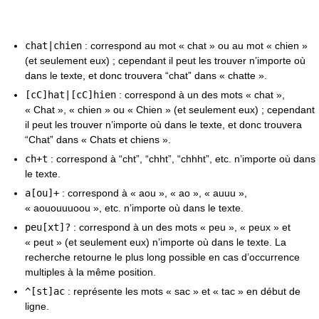
chat|chien
: correspond au mot « chat » ou au mot « chien »
(et seulement eux) ; cependant il peut les trouver n’importe où
dans le texte, et donc trouvera “chat” dans « chatte ».
[cC]hat|[cC]hien
: correspond à un des mots « chat »,
« Chat », « chien » ou « Chien » (et seulement eux) ; cependant
il peut les trouver n’importe où dans le texte, et donc trouvera
“Chat” dans « Chats et chiens ».
ch+t
: correspond à “cht”, “chht”, “chhht”, etc. n’importe où dans
le texte.
a[ou]+
: correspond à « aou », « ao », « auuu »,
« aououuuoou », etc. n’importe où dans le texte.
peu[xt]?
: correspond à un des mots « peu », « peux » et
« peut » (et seulement eux) n’importe où dans le texte. La
recherche retourne le plus long possible en cas d’occurrence
multiples à la même position.
^[st]ac
: représente les mots « sac » et « tac » en début de
ligne.