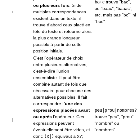
ba+c
trouve "bac",
ou plusieurs fois
. Si de
ou "baac", "baaac",
+
multiples correspondances
etc. mais pas "bc"" ni
existent dans un texte, il
"boc".
trouve d’abord ceux placé en
tête du texte et retourne alors
la plus grande longueur
possible à partir de cette
position initiale.
C’est l’opérateur de choix
entre plusieurs alternatives,
c’est-à-dire l’union
ensembliste. Il peut être
combiné autant de fois que
nécessaire pour chacune des
alternatives possibles. Il fait
corrrespondre
l’une des
expressions placées avant
peu|prou|nombres?
ou après
l’opérateur. Ces
trouve "peu", "prou",
|
expressions peuvent
"nombre" ou
éventuellement être vides, et
"nombres".
donc
(x|)
équivaut à
x?
;