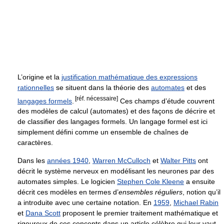
L’origine et la
justification mathématique des expressions
rationnelles
se situent dans la théorie des
automates
et des
[réf. nécessaire]
langages formels
.
Ces champs d’étude couvrent
des modèles de calcul (automates) et des façons de décrire et
de classifier des langages formels. Un langage formel est ici
simplement défini comme un ensemble de chaînes de
caractères.
Dans les
années 1940
,
Warren McCulloch
et
Walter Pitts
ont
décrit le système nerveux en modélisant les neurones par des
automates simples. Le logicien
Stephen Cole Kleene
a ensuite
décrit ces modèles en termes d’
ensembles réguliers
, notion qu’il
a introduite avec une certaine notation. En
1959
,
Michael Rabin
et
Dana Scott
proposent le premier traitement mathématique et
rigoureux de ces concepts dans un article célèbre qui leur vaut