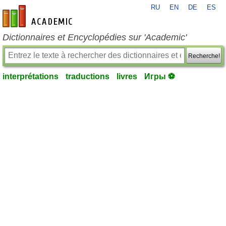
RU
EN
DE
ES
fr-academic.com
Dictionnaires et Encyclopédies sur 'Academic'
Recherche!
interprétations
traductions
livres
Игры ⚽