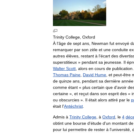
Trinity
College
,
Oxford
À
l
'
âge
de
sept
ans
,
Newman
fut
envoyé
d
remarquer
par
son
zèle
et
une
conduite
ex
autres
élèves
,
restant
à
l
'
écart
des
diverti
superstitieux
»
pendant
sa
jeunesse
.
Il
épr
Walter
Scott
,
alors
en
cours
de
publication
Thomas
Paine
,
David
Hume
,
et
peut
-
être
de
quinze
ans
,
pendant
sa
dernière
année
comme
étant
«
plus
certain
que
d
'
avoir
de
certaine
»,
et
reçut
dans
son
esprit
des
«
i
ou
obscurcies
».
Il
était
alors
attiré
par
le
p
était
l
'
Antéchrist
.
Admis
à
Trinity
College
,
à
Oxford
,
le
4
déc
obtint
une
bourse
d
'
étude
d
'
un
montant
de
pour
lui
permettre
de
rester
à
l
'
université
,