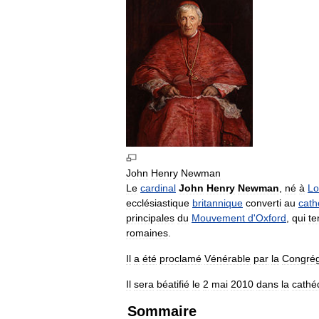
John
Henry
Newman
Le
cardinal
John
Henry
Newman
,
né
à
Lo
ecclésiastique
britannique
converti
au
cath
principales
du
Mouvement
d
'
Oxford
,
qui
te
romaines
.
Il
a
été
proclamé
Vénérable
par
la
Congrég
Il
sera
béatifié
le
2
mai
2010
dans
la
cathé
Sommaire