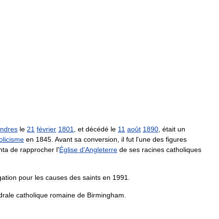
ndres
le
21
février
1801
,
et
décédé
le
11
août
1890
,
était
un
olicisme
en
1845
.
Avant
sa
conversion
,
il
fut
l
'
une
des
figures
nta
de
rapprocher
l
'
Église
d
'
Angleterre
de
ses
racines
catholiques
ation
pour
les
causes
des
saints
en
1991
.
drale
catholique
romaine
de
Birmingham
.