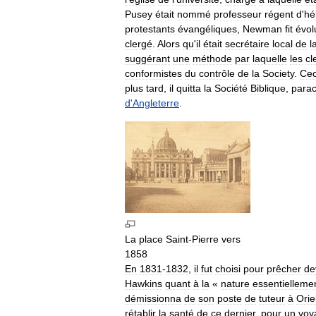
Pusey
était
nommé
professeur
régent
d
'
hé
protestants
évangéliques
,
Newman
fit
évol
clergé
.
Alors
qu
'
il
était
secrétaire
local
de
l
suggérant
une
méthode
par
laquelle
les
cl
conformistes
du
contrôle
de
la
Society
.
Cec
plus
tard
,
il
quitta
la
Société
Biblique
,
para
d
'
Angleterre
.
La
place
Saint
-
Pierre
vers
1858
En
1831
-
1832
,
il
fut
choisi
pour
prêcher
de
Hawkins
quant
à
la
«
nature
essentielleme
démissionna
de
son
poste
de
tuteur
à
Orie
rétablir
la
santé
de
ce
dernier
,
pour
un
voy