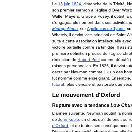
Le
13
juin
1824
,
dimanche
de
la
Trinité
,
N
son
premier
sermon
à
l
'
église
d
'
Over
Wort
Walter
Mayers
.
Grâce
à
Pusey
,
il
obtint
la
c
s
'
engagea
pleinement
dans
ses
activités
p
Metropolitana
,
sur
Apollonius
de
Tyane
,
su
Whately
,
il
devint
vice
-
principal
de
Saint
-
Al
suite
à
cette
association
intellectuelle
avec
victoire
partielle
contre
sa
timidité
.
Il
assist
première
définition
précise
de
l
'
Église
chré
réélection
de
Robert
Peel
comme
député
(
raisons
personnelles
.
En
1826
,
il
devint
tut
décrit
par
Newman
comme
l
' «
un
des
ho
fut
nommé
comme
enseignant
.
Ensemble
tutorat
,
plus
cléricale
et
pastorale
que
sécu
Le
mouvement
d
'
Oxford
Rupture
avec
la
tendance
Low
Chu
L
'
année
suivante
,
Newman
soutint
la
nomi
de
John
Keble
,
un
choix
qu
'
il
défendit
ou
r
d
'
Oxford
,
et
de
toutes
ses
conséquences
.
l
'
église
de
l
'
université
,
charge
à
laquelle
ét