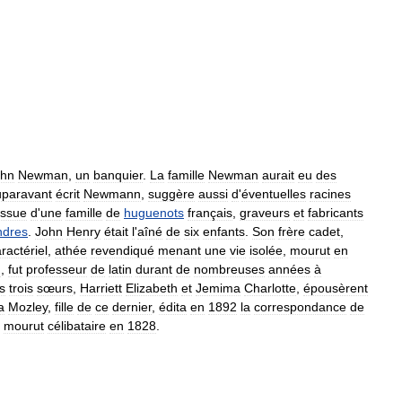
ohn
Newman
,
un
banquier
.
La
famille
Newman
aurait
eu
des
uparavant
écrit
Newmann
,
suggère
aussi
d
'
éventuelles
racines
issue
d
'
une
famille
de
huguenots
français
,
graveurs
et
fabricants
ndres
.
John
Henry
était
l
'
aîné
de
six
enfants
.
Son
frère
cadet
,
ractériel
,
athée
revendiqué
menant
une
vie
isolée
,
mourut
en
m
,
fut
professeur
de
latin
durant
de
nombreuses
années
à
s
trois
sœurs
,
Harriett
Elizabeth
et
Jemima
Charlotte
,
épousèrent
a
Mozley
,
fille
de
ce
dernier
,
édita
en
1892
la
correspondance
de
,
mourut
célibataire
en
1828
.