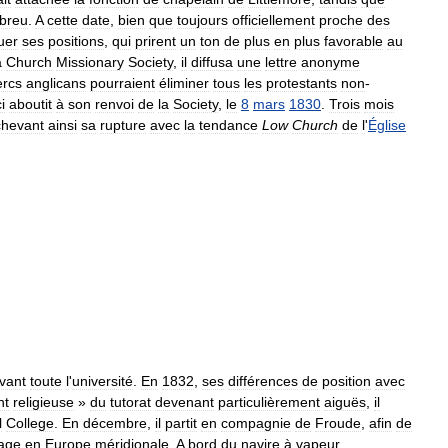
breu
.
A
cette
date
,
bien
que
toujours
officiellement
proche
des
uer
ses
positions
,
qui
prirent
un
ton
de
plus
en
plus
favorable
au
a
Church
Missionary
Society
,
il
diffusa
une
lettre
anonyme
ercs
anglicans
pourraient
éliminer
tous
les
protestants
non
-
i
aboutit
à
son
renvoi
de
la
Society
,
le
8
mars
1830
.
Trois
mois
chevant
ainsi
sa
rupture
avec
la
tendance
Low
Church
de
l
'
Église
vant
toute
l
'
université
.
En
1832
,
ses
différences
de
position
avec
nt
religieuse
»
du
tutorat
devenant
particulièrement
aiguës
,
il
l
College
.
En
décembre
,
il
partit
en
compagnie
de
Froude
,
afin
de
age
en
Europe
méridionale
.
A
bord
du
navire
à
vapeur