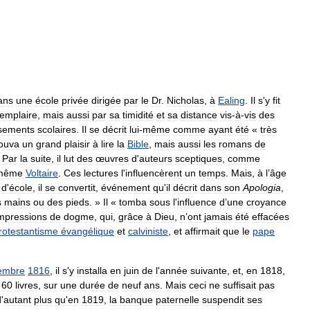
ans
une
école
privée
dirigée
par
le
Dr
.
Nicholas
,
à
Ealing
.
Il
s
'
y
fit
emplaire
,
mais
aussi
par
sa
timidité
et
sa
distance
vis
-
à
-
vis
des
ssements
scolaires
.
Il
se
décrit
lui
-
même
comme
ayant
été
«
très
ouva
un
grand
plaisir
à
lire
la
Bible
,
mais
aussi
les
romans
de
.
Par
la
suite
,
il
lut
des
œuvres
d
'
auteurs
sceptiques
,
comme
même
Voltaire
.
Ces
lectures
l
'
influencèrent
un
temps
.
Mais
,
à
l
’
âge
d
'
école
,
il
se
convertit
,
événement
qu
'
il
décrit
dans
son
Apologia
,
s
mains
ou
des
pieds
. »
Il
«
tomba
sous
l
'
influence
d
’
une
croyance
mpressions
de
dogme
,
qui
,
grâce
à
Dieu
,
n
’
ont
jamais
été
effacées
rotestantisme
évangélique
et
calviniste
,
et
affirmait
que
le
pape
embre
1816
,
il
s
'
y
installa
en
juin
de
l
'
année
suivante
,
et
,
en
1818
,
60
livres
,
sur
une
durée
de
neuf
ans
.
Mais
ceci
ne
suffisait
pas
d
'
autant
plus
qu
'
en
1819
,
la
banque
paternelle
suspendit
ses