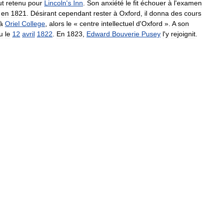
ut
retenu
pour
Lincoln
'
s
Inn
.
Son
anxiété
le
fit
échouer
à
l
'
examen
,
en
1821
.
Désirant
cependant
rester
à
Oxford
,
il
donna
des
cours
à
Oriel
College
,
alors
le
«
centre
intellectuel
d
'
Oxford
».
A
son
u
le
12
avril
1822
.
En
1823
,
Edward
Bouverie
Pusey
l
'
y
rejoignit
.