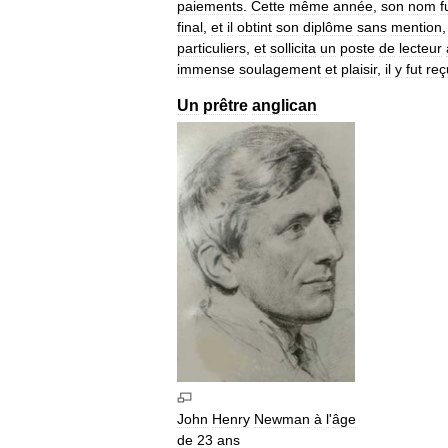
paiements
.
Cette
même
année
,
son
nom
f
final
,
et
il
obtint
son
diplôme
sans
mention
particuliers
,
et
sollicita
un
poste
de
lecteur
immense
soulagement
et
plaisir
,
il
y
fut
reç
Un
prêtre
anglican
John
Henry
Newman
à
l
'
âge
de
23
ans