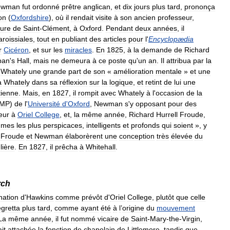
ewman
fut
ordonné
prêtre
anglican
,
et
dix
jours
plus
tard
,
prononça
on
(
Oxfordshire
),
où
il
rendait
visite
à
son
ancien
professeur
,
ure
de
Saint
-
Clément
,
à
Oxford
.
Pendant
deux
années
,
il
aroissiales
,
tout
en
publiant
des
articles
pour
l
'
Encyclopædia
r
Cicéron
,
et
sur
les
miracles
.
En
1825
,
à
la
demande
de
Richard
ban
'
s
Hall
,
mais
ne
demeura
à
ce
poste
qu
'
un
an
.
Il
attribua
par
la
Whately
une
grande
part
de
son
«
amélioration
mentale
»
et
une
a
Whately
dans
sa
réflexion
sur
la
logique
,
et
retint
de
lui
une
tienne
.
Mais
,
en
1827
,
il
rompit
avec
Whately
à
l
'
occasion
de
la
MP
)
de
l
'
Université
d
'
Oxford
,
Newman
s
'
y
opposant
pour
des
eur
à
Oriel
College
,
et
,
la
même
année
,
Richard
Hurrell
Froude
,
mmes
les
plus
perspicaces
,
intelligents
et
profonds
qui
soient
»,
y
,
Froude
et
Newman
élaborèrent
une
conception
très
élevée
du
lière
.
En
1827
,
il
prêcha
à
Whitehall
.
rch
nation
d
'
Hawkins
comme
prévôt
d
'
Oriel
College
,
plutôt
que
celle
egretta
plus
tard
,
comme
ayant
été
à
l
’
origine
du
mouvement
La
même
année
,
il
fut
nommé
vicaire
de
Saint
-
Mary
-
the
-
Virgin
,
ait
attachée
la
fonction
de
chapelain
de
Littlemore
,
tandis
que