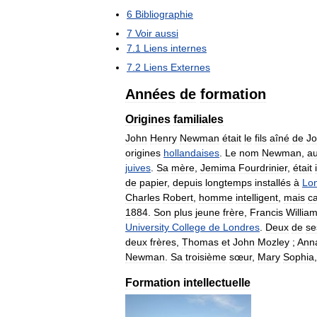
6
Bibliographie
7
Voir
aussi
7
.
1
Liens
internes
7
.
2
Liens
Externes
Années
de
formation
Origines
familiales
John
Henry
Newman
était
le
fils
aîné
de
J
origines
hollandaises
.
Le
nom
Newman
,
a
juives
.
Sa
mère
,
Jemima
Fourdrinier
,
était
de
papier
,
depuis
longtemps
installés
à
Lo
Charles
Robert
,
homme
intelligent
,
mais
ca
1884
.
Son
plus
jeune
frère
,
Francis
Willia
University
College
de
Londres
.
Deux
de
se
deux
frères
,
Thomas
et
John
Mozley
;
Ann
Newman
.
Sa
troisième
sœur
,
Mary
Sophia
Formation
intellectuelle