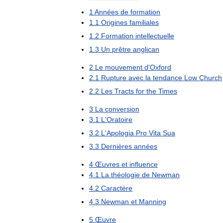
1
Années
de
formation
1
.
1
Origines
familiales
1
.
2
Formation
intellectuelle
1
.
3
Un
prêtre
anglican
2
Le
mouvement
d
'
Oxford
2
.
1
Rupture
avec
la
tendance
Low
Church
2
.
2
Les
Tracts
for
the
Times
3
La
conversion
3
.
1
L
'
Oratoire
3
.
2
L
'
Apologia
Pro
Vita
Sua
3
.
3
Dernières
années
4
Œuvres
et
influence
4
.
1
La
théologie
de
Newman
4
.
2
Caractère
4
.
3
Newman
et
Manning
5
Œuvre