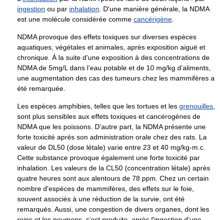
ingestion
ou par
inhalation
. D'une manière générale, la NDMA
est une molécule considérée comme
cancérigène
.
NDMA provoque des effets toxiques sur diverses espèces
aquatiques, végétales et animales, après exposition aiguë et
chronique. À la suite d’une exposition à des concentrations de
NDMA de 5mg/L dans l’eau potable et de
10 mg/kg
d’aliments,
une augmentation des cas des tumeurs chez les mammifères a
été remarquée.
Les espèces amphibies, telles que les tortues et les
grenouilles
,
sont plus sensibles aux effets toxiques et cancérogènes de
NDMA que les poissons. D’autre part, la NDMA présente une
forte toxicité après son administration orale chez des rats. La
valeur de DL50 (dose létale) varie entre 23 et 40 mg/kg-m.c.
Cette substance provoque également une forte toxicité par
inhalation. Les valeurs de la CL50 (concentration létale) après
quatre heures sont aux alentours de 78 ppm. Chez un certain
nombre d'espèces de mammifères, des effets sur le foie,
souvent associés à une réduction de la survie, ont été
remarqués. Aussi, une congestion de divers organes, dont les
reins et les poumons, s’est produite, après l'ingestion d’une