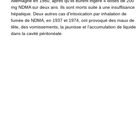
Allemagne en 1980, après qu'ils eurent ingéré 4 doses de 200
mg NDMA sur deux ans. Ils sont morts suite à une insuffisance
hépatique. Deux autres cas d'intoxication par inhalation de
fumée de NDMA, en 1937 et 1974, ont provoqué des maux de
tête, des vomissements, la jaunisse et l'accumulation de liquide
dans la cavité péritonéale.