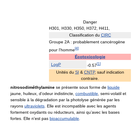
Danger
H301,
H330,
H350,
H372,
H411,
Classification du
CIRC
Groupe 2A : probablement cancérogène
[
4
]
pour l'homme
Écotoxicologie
[
1
]
LogP
-0.57
Unités du
SI
&
CNTP
, sauf indication
contraire.
nitrosodiméthylamine
se présente sous forme de
liquide
jaune, huileux, d’odeur indistincte,
combustible
, semi-volatil et
sensible à la dégradation par la photolyse générée par les
rayons
ultraviolets
. Elle est incompatible avec les agents
fortement oxydants ou réducteurs, ainsi qu’avec les bases
fortes. Elle n'est pas
bioaccumulable
.