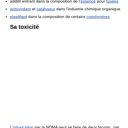
additif entrant dans la composition de l'
essence
pour
fusées
.
antioxydant
et
catalyseur
dans l'industrie chimique organique.
plastifiant
dans la composition de certains
copolymères
.
Sa toxicité
L'
intoxication
par la NDMA peut se faire de deux façons : par