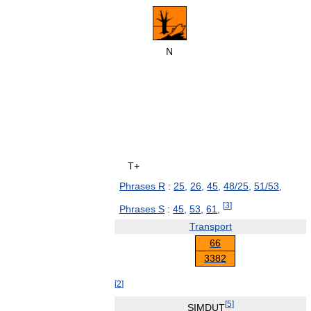
N
T+
Phrases R
:
25,
26,
45,
48/25,
51/53,
[
3
]
Phrases S
:
45,
53,
61,
Transport
66
3382
[
2
]
[
5
]
SIMDUT