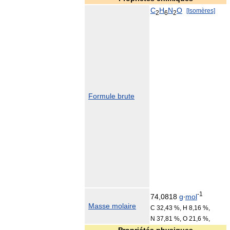
C
H
N
O
[Isomères]
2
6
2
Formule brute
-1
74,0818
g
∙
mol
Masse molaire
C 32,43 %, H 8,16 %,
N 37,81 %, O 21,6 %,