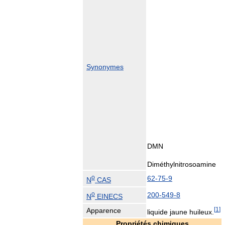
Synonymes
DMN
Diméthylnitrosoamine
o
62-75-9
N
CAS
o
200-549-8
N
EINECS
[
1
]
Apparence
liquide jaune huileux.
Propriétés chimiques