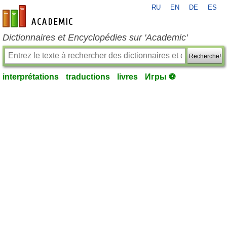
RU
EN
DE
ES
fr-academic.com
Dictionnaires et Encyclopédies sur 'Academic'
Recherche!
interprétations
traductions
livres
Игры ⚽