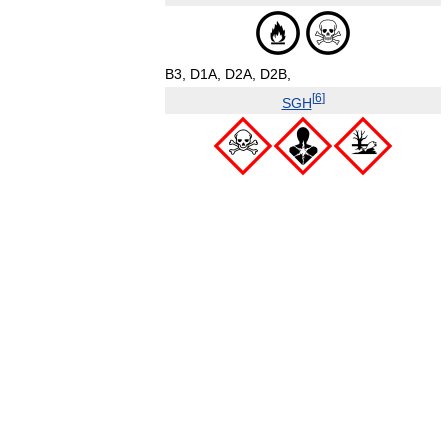
B3,
D1A,
D2A,
D2B,
[
6
]
SGH