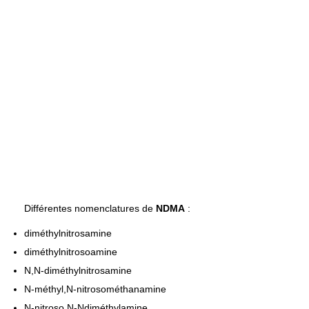
Différentes nomenclatures de
NDMA
:
diméthylnitrosamine
diméthylnitrosoamine
N,N-diméthylnitrosamine
N-méthyl,N-nitrosométhanamine
N-nitroso,N-Ndiméthylamine