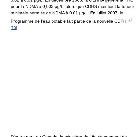
0,02 à
0,01 μg/L
. En décembre 2006, la OEHHA génère la PHG
pour la NDMA à
0,003 μg/L
, alors que CDHS maintient la teneur
minimale permise de NDMA à 0.01 μg/L. En juillet 2007, le
[
9
]
,
Programme de l'eau potable fait partie de la nouvelle CDPH.
[
10
]
D’autre part, au Canada, le ministère de l'Environnement de