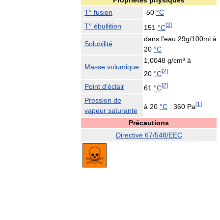
Propriétés physiques
T° fusion
-50
°C
[
2
]
T° ébullition
151
°C
dans l'eau 29g/100ml à
Solubilité
20
°C
1,0048 g/cm³ à
Masse volumique
[
2
]
20
°C
[
2
]
Point d’éclair
61
°C
Pression de
[
1
]
à
20
°C
: 360 Pa
vapeur saturante
Précautions
Directive 67/548/EEC