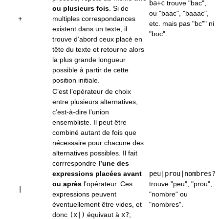
ba+c
trouve "bac",
ou plusieurs fois
. Si de
ou "baac", "baaac",
+
multiples correspondances
etc. mais pas "bc"" ni
existent dans un texte, il
"boc".
trouve d’abord ceux placé en
tête du texte et retourne alors
la plus grande longueur
possible à partir de cette
position initiale.
C’est l’opérateur de choix
entre plusieurs alternatives,
c’est-à-dire l’union
ensembliste. Il peut être
combiné autant de fois que
nécessaire pour chacune des
alternatives possibles. Il fait
corrrespondre
l’une des
expressions placées avant
peu|prou|nombres?
ou après
l’opérateur. Ces
trouve "peu", "prou",
|
expressions peuvent
"nombre" ou
éventuellement être vides, et
"nombres".
donc
(x|)
équivaut à
x?
;