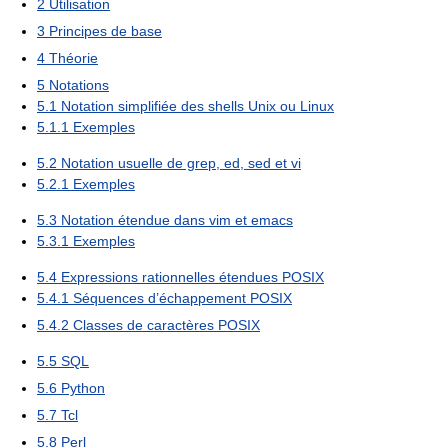
2
Utilisation
3
Principes de base
4
Théorie
5
Notations
5.1
Notation simplifiée des shells Unix ou Linux
5.1.1
Exemples
5.2
Notation usuelle de grep, ed, sed et vi
5.2.1
Exemples
5.3
Notation étendue dans vim et emacs
5.3.1
Exemples
5.4
Expressions rationnelles étendues POSIX
5.4.1
Séquences d’échappement POSIX
5.4.2
Classes de caractères POSIX
5.5
SQL
5.6
Python
5.7
Tcl
5.8
Perl