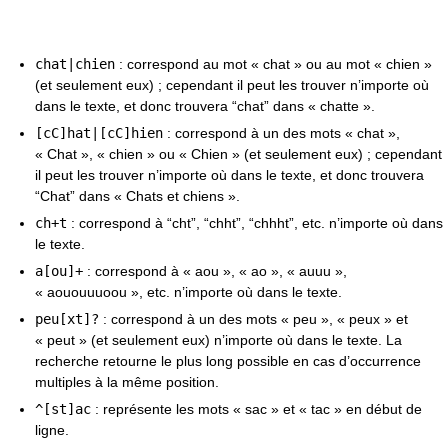
chat|chien
: correspond au mot « chat » ou au mot « chien »
(et seulement eux) ; cependant il peut les trouver n’importe où
dans le texte, et donc trouvera “chat” dans « chatte ».
[cC]hat|[cC]hien
: correspond à un des mots « chat »,
« Chat », « chien » ou « Chien » (et seulement eux) ; cependant
il peut les trouver n’importe où dans le texte, et donc trouvera
“Chat” dans « Chats et chiens ».
ch+t
: correspond à “cht”, “chht”, “chhht”, etc. n’importe où dans
le texte.
a[ou]+
: correspond à « aou », « ao », « auuu »,
« aououuuoou », etc. n’importe où dans le texte.
peu[xt]?
: correspond à un des mots « peu », « peux » et
« peut » (et seulement eux) n’importe où dans le texte. La
recherche retourne le plus long possible en cas d’occurrence
multiples à la même position.
^[st]ac
: représente les mots « sac » et « tac » en début de
ligne.