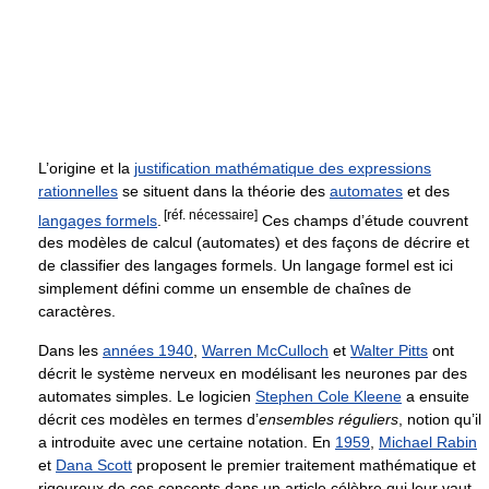
L’origine et la
justification mathématique des expressions
rationnelles
se situent dans la théorie des
automates
et des
[réf. nécessaire]
langages formels
.
Ces champs d’étude couvrent
des modèles de calcul (automates) et des façons de décrire et
de classifier des langages formels. Un langage formel est ici
simplement défini comme un ensemble de chaînes de
caractères.
Dans les
années 1940
,
Warren McCulloch
et
Walter Pitts
ont
décrit le système nerveux en modélisant les neurones par des
automates simples. Le logicien
Stephen Cole Kleene
a ensuite
décrit ces modèles en termes d’
ensembles réguliers
, notion qu’il
a introduite avec une certaine notation. En
1959
,
Michael Rabin
et
Dana Scott
proposent le premier traitement mathématique et
rigoureux de ces concepts dans un article célèbre qui leur vaut