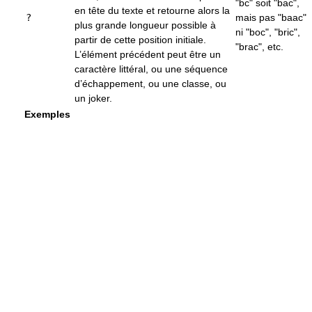
"bc" soit "bac",
en tête du texte et retourne alors la
?
mais pas "baac"
plus grande longueur possible à
ni "boc", "bric",
partir de cette position initiale.
"brac", etc.
L’élément précédent peut être un
caractère littéral, ou une séquence
d’échappement, ou une classe, ou
un joker.
Exemples