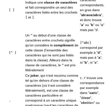
caractères
Indique une
classe de caractères
correspondants,
et fait correspondre un seul des
[ ]
en gras dans
caractères listés entre les crochets
"
ab
r
aca
d
ab
r
a
",
[
et
]
.
et donc trouve
"
a
" ou "
b
" ou "
c
"
mais pas "d'.
Un
^
au début d’une classe de
caractères entre crochets signifie
[^abc]
qu’on considère le
complément
de
correspond par
cette classe (l’ensemble des
[^ ]
exemple à "
d
",
caractères qui ne sont pas listés
mais pas à "
a
",
dans la classe). Ailleurs dans la
ni "
b
", ni "
c
".
classe de caractères, le
^
est pris
littéralement
Ce
joker
, qui n’est reconnu comme
c.r
trouve une
tel qu’en dehors d’une classe de
correspondance
caractères (où il est considéré
par exemple
littéralement), est une classe de
dans "
car
te",
caractères particulière et
"dé
cor
",
.
correspond à un caractère unique
"
chr
étien" ou
quelconque (sauf les caractères de