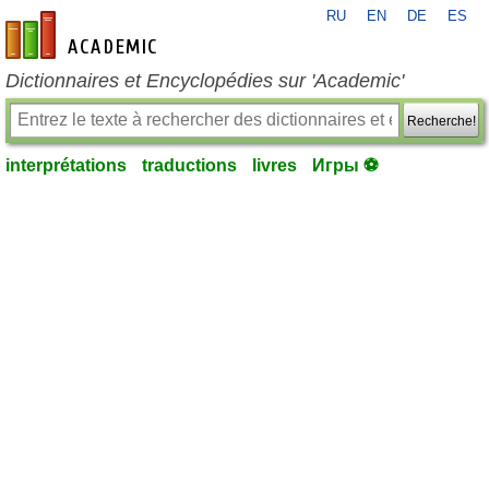
RU
EN
DE
ES
fr-academic.com
Dictionnaires et Encyclopédies sur 'Academic'
Recherche!
interprétations
traductions
livres
Игры ⚽