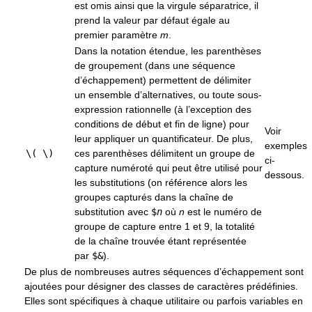
est omis ainsi que la virgule séparatrice, il
prend la valeur par défaut égale au
premier paramètre
m
.
Dans la notation étendue, les parenthèses
de groupement (dans une séquence
d’échappement) permettent de délimiter
un ensemble d’alternatives, ou toute sous-
expression rationnelle (à l’exception des
conditions de début et fin de ligne) pour
Voir
leur appliquer un quantificateur. De plus,
exemples
\( \)
ces parenthèses délimitent un groupe de
ci-
capture numéroté qui peut être utilisé pour
dessous.
les substitutions (on référence alors les
groupes capturés dans la chaîne de
substitution avec
$
n
où
n
est le numéro de
groupe de capture entre 1 et 9, la totalité
de la chaîne trouvée étant représentée
par
$&
).
De plus de nombreuses autres séquences d’échappement sont
ajoutées pour désigner des classes de caractères prédéfinies.
Elles sont spécifiques à chaque utilitaire ou parfois variables en