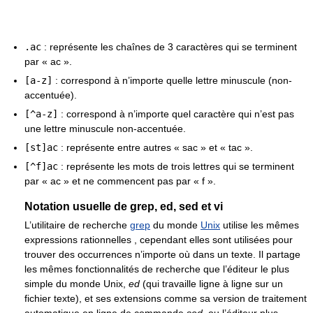
.ac
: représente les chaînes de 3 caractères qui se terminent
par « ac ».
[a-z]
: correspond à n’importe quelle lettre minuscule (non-
accentuée).
[^a-z]
: correspond à n’importe quel caractère qui n’est pas
une lettre minuscule non-accentuée.
[st]ac
: représente entre autres « sac » et « tac ».
[^f]ac
: représente les mots de trois lettres qui se terminent
par « ac » et ne commencent pas par « f ».
Notation usuelle de grep, ed, sed et vi
L’utilitaire de recherche
grep
du monde
Unix
utilise les mêmes
expressions rationnelles , cependant elles sont utilisées pour
trouver des occurrences n’importe où dans un texte. Il partage
les mêmes fonctionnalités de recherche que l’éditeur le plus
simple du monde Unix,
ed
(qui travaille ligne à ligne sur un
fichier texte), et ses extensions comme sa version de traitement