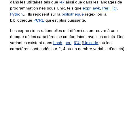
dans les utilitaires tels que
lex
ainsi que dans les langages de
programmation nés sous Unix, tels que
expr
,
awk
,
Perl
,
Tcl
,
Python
… Ils reposent sur la
bibliothèque
regex, ou la
bibliothèque
PCRE
qui est plus puissante.
Les expressions rationnelles ont été mises en œuvre à une
époque où les caractères se confondaient avec les octets. Des
variantes existent dans
bash
,
perl
,
ICU
(
Unicode
, où les
caractères sont codés sur 2, 4 ou un nombre variable d’octets).