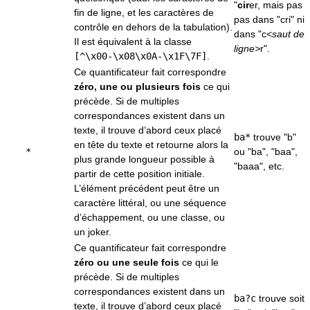
"
cir
er, mais pas
fin de ligne, et les caractères de
pas dans "cri" ni
contrôle en dehors de la tabulation).
dans "c
<saut de
Il est équivalent à la classe
ligne>
r".
[^\x00-\x08\x0A-\x1F\7F]
.
Ce quantificateur fait correspondre
zéro, une ou plusieurs fois
ce qui
précède. Si de multiples
correspondances existent dans un
texte, il trouve d’abord ceux placé
ba*
trouve "b"
en tête du texte et retourne alors la
*
ou "ba", "baa",
plus grande longueur possible à
"baaa", etc.
partir de cette position initiale.
L’élément précédent peut être un
caractère littéral, ou une séquence
d’échappement, ou une classe, ou
un joker.
Ce quantificateur fait correspondre
zéro ou une seule fois
ce qui le
précède. Si de multiples
correspondances existent dans un
ba?c
trouve soit
texte, il trouve d’abord ceux placé