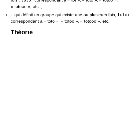
fois :
toto*
correspondant à « tot », « toto », « totoo »,
« totooo », etc. ;
+
qui définit un groupe qui existe une ou plusieurs fois,
toto+
correspondant à « toto », « totoo », « totooo », etc.
Théorie