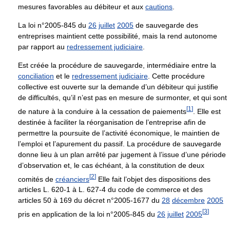
mesures favorables au débiteur et aux
cautions
.
La loi n°2005-845 du
26
juillet
2005
de sauvegarde des
entreprises maintient cette possibilité, mais la rend autonome
par rapport au
redressement judiciaire
.
Est créée la procédure de sauvegarde, intermédiaire entre la
conciliation
et le
redressement judiciaire
. Cette procédure
collective est ouverte sur la demande d’un débiteur qui justifie
de difficultés, qu’il n’est pas en mesure de surmonter, et qui sont
[
1
]
de nature à la conduire à la cessation de paiements
. Elle est
destinée à faciliter la réorganisation de l’entreprise afin de
permettre la poursuite de l’activité économique, le maintien de
l’emploi et l’apurement du passif. La procédure de sauvegarde
donne lieu à un plan arrêté par jugement à l’issue d’une période
d’observation et, le cas échéant, à la constitution de deux
[
2
]
comités de
créanciers
Elle fait l’objet des dispositions des
articles L. 620-1 à L. 627-4 du code de commerce et des
articles 50 à 169 du décret n°2005-1677 du
28
décembre
2005
[
3
]
pris en application de la loi n°2005-845 du
26
juillet
2005