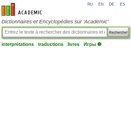
RU
EN
DE
ES
fr-academic.com
Dictionnaires et Encyclopédies sur 'Academic'
Recherche!
interprétations
traductions
livres
Игры ⚽