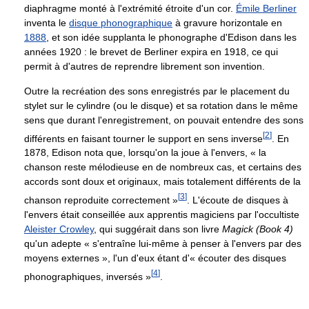
diaphragme monté à l'extrémité étroite d'un cor.
Émile Berliner
inventa le
disque phonographique
à gravure horizontale en
1888
, et son idée supplanta le phonographe d'Edison dans les
années 1920 : le brevet de Berliner expira en 1918, ce qui
permit à d'autres de reprendre librement son invention.
Outre la recréation des sons enregistrés par le placement du
stylet sur le cylindre (ou le disque) et sa rotation dans le même
sens que durant l'enregistrement, on pouvait entendre des sons
[
2
]
différents en faisant tourner le support en sens inverse
. En
1878, Edison nota que, lorsqu'on la joue à l'envers, « la
chanson reste mélodieuse en de nombreux cas, et certains des
accords sont doux et originaux, mais totalement différents de la
[
3
]
chanson reproduite correctement »
. L'écoute de disques à
l'envers était conseillée aux apprentis magiciens par l'occultiste
Aleister Crowley
, qui suggérait dans son livre
Magick (Book 4)
qu'un adepte « s'entraîne lui-même à penser à l'envers par des
moyens externes », l'un d'eux étant d'« écouter des disques
[
4
]
phonographiques, inversés »
.