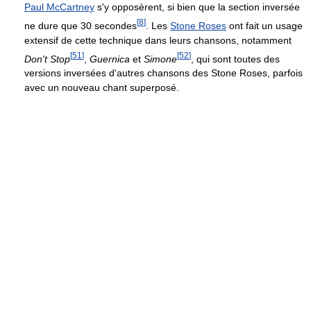
Paul McCartney
s'y opposèrent, si bien que la section inversée
[
8
]
ne dure que 30 secondes
. Les
Stone Roses
ont fait un usage
extensif de cette technique dans leurs chansons, notamment
[
51
]
[
52
]
Don't Stop
,
Guernica
et
Simone
, qui sont toutes des
versions inversées d'autres chansons des Stone Roses, parfois
avec un nouveau chant superposé.