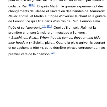
[
8
]
,
[
9
]
coda de
Rain
. D'après Martin, le groupe expérimentait des
changements de vitesse et l'inversion des bandes de
Tomorrow
Never Knows
, et Martin eut l'idée d'inverser le chant et la guitare
de Lennon, ce qu'il fit à partir d'un clip de
Rain
. Lennon aima
[
10
]
,
[
11
]
l'idée et se l'appropria
. Quoi qu'il en soit,
Rain
fut la
première chanson à inclure un message à l'envers :
«
Sunshine... Rain... When the rain comes, they run and hide
their heads
» (« Soleil... pluie... Quand la pluie arrive, ils courent
et se cachent la tête »), cette dernière phrase correspondant au
[
12
]
premier vers de la chanson
.