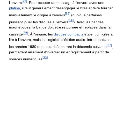
[
22
]
l'envers
. Pour écouter un message à l'envers avec une
platine
, il faut généralement désengager le bras et faire tourner
[
36
]
manuellement le disque à l'envers
(quoique certaines
[
18
]
puissent jouer les disques à l'envers
). Avec les bandes
magnétiques, la bande doit être retournée et replacée dans la
[
36
]
cassette
. À l'origine, les
disques compacts
étaient difficiles à
lire à l'envers, mais les logiciels d'édition audio, introduitsdans
[
37
]
les années 1980 et popularisés durant la décennie suivante
,
permettent aisément d'inverser un enregistrement à partir de
[
23
]
sources numériques