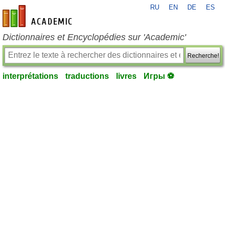
RU
EN
DE
ES
fr-academic.com
Dictionnaires et Encyclopédies sur 'Academic'
Recherche!
interprétations
traductions
livres
Игры ⚽