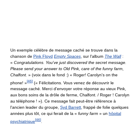
Un exemple célèbre de message caché se trouve dans la
chanson de
Pink Floyd
Empty Spaces
, sur l'album
The Wall
:
«
Congratulations. You've just discovered the secret message.
Please send your answer to Old Pink, care of the funny farm,
Chalfont.
» (voix dans le fond :) « Roger! Carolyn's on the
[
46
]
phone! »
(« Félicitations. Vous venez de découvrir le
message caché. Merci d'envoyer votre réponse au vieux Pink,
aux bons soins de la drôle de ferme, Chalfont. / Roger ! Carolyn
au téléphone ! »). Ce message fait peut-être référence à
l'ancien leader du groupe,
Syd Barrett
, frappé de folie quelques
années plus tôt, ce qui ferait de la «
funny farm
» un
hôpital
[
46
]
psychiatrique
.