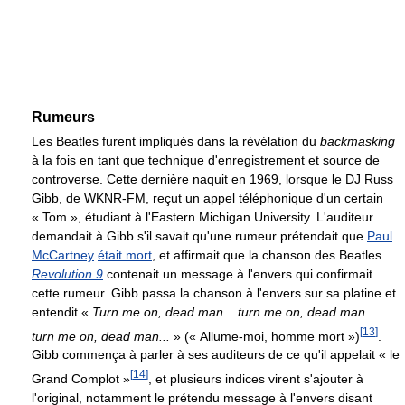
Rumeurs
Les Beatles furent impliqués dans la révélation du
backmasking
à la fois en tant que technique d'enregistrement et source de
controverse. Cette dernière naquit en 1969, lorsque le DJ Russ
Gibb, de WKNR-FM, reçut un appel téléphonique d'un certain
« Tom », étudiant à l'Eastern Michigan University. L'auditeur
demandait à Gibb s'il savait qu'une rumeur prétendait que
Paul
McCartney
était mort
, et affirmait que la chanson des Beatles
Revolution 9
contenait un message à l'envers qui confirmait
cette rumeur. Gibb passa la chanson à l'envers sur sa platine et
entendit «
Turn me on, dead man... turn me on, dead man...
[
13
]
turn me on, dead man...
» (« Allume-moi, homme mort »)
.
Gibb commença à parler à ses auditeurs de ce qu'il appelait « le
[
14
]
Grand Complot »
, et plusieurs indices virent s'ajouter à
l'original, notamment le prétendu message à l'envers disant