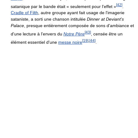
[
42
]
satanique par le bande était « seulement pour l'effet »
.
Cradle of Filth
, autre groupe ayant fait usage de l'imagerie
sataniste, a sorti une chanson intitulée
Dinner at Deviant's
Palace
, presque entièrement composée de sons d'ambiance et
[
43
]
d'une lecture à l'envers du
Notre Père
, censée être un
[
19
]
,
[
44
]
élément essentiel d'une
messe noire
.