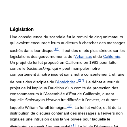
Législation
Une conséquence du scandale fut le renvoi de cinq animateurs
qui avaient encouragé leurs auditeurs à chercher des messages
[
16
]
cachés dans leur disque
. Il eut des effets plus sérieux sur les
législations des gouvernements de l'
Arkansas
et de
Californie
.
Un projet de loi fut proposé en Californie en 1983 pour lutter
contre le
backmasking
, qui « peut manipuler notre
comportement à notre insu et sans notre consentement, et faire
[
27
]
de nous des disciples de l'
Antéchrist
»
. Le débat autour du
projet de loi impliqua l'audition d'un comité de protection des
consommateurs à l'Assemblée d'État de Californie, durant
laquelle
Stairway to Heaven
fut diffusée à l'envers, et durant
[
28
]
laquelle William Yaroll témoigna
. La loi fut votée, et fit de la
distribution de disques contenant des messages à l'envers non
signalés une intrusion dans la vie privée pour laquelle le
[
21
]
distributeur pouvait être poursuivi
. La loi de l'Arkansas fut