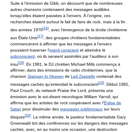
Suite à l'émission de Gibb, on découvrit que de nombreuses
autres chansons contenaient des messages audibles
lorsqu'elles étaient passées à l'envers. À l'origine, ces
recherches étaient surtout le fait de fans de rock, mais à la fin
[
16
]
des années 1970
, avec l'émergence de la droite chrétienne
[
17
]
aux États-Unis
, des groupes chrétiens fondamentalistes
commencèrent à affirmer que les messages à l'envers
pouvaient traverser l'
esprit conscient
et atteindre le
subconscient
, où ils seraient assimilés par l'auditeur à son
[
18
]
insu
. En 1981, le DJ chrétien Michael Mills commença à
affirmer, dans des émissions de radio chrétiennes, que la
chanson
Stairway to Heaven
de
Led Zeppelin
contenait des
[
19
]
messages cachés qu'entendait le subconscient
. Début 1982,
Paul Crouch, du network Praise the Lord, présenta une
émission avec le soi-disant neurologue William Yarroll, qui
affirma que les artistes de rock coopéraient avec l'
Église de
Satan
pour dissimuler des
messages subliminaux
sur leurs
[
20
]
disques
. La même année, le pasteur fondamentaliste Gary
Greenwald tint des conférences sur les dangers des messages
cachés, avec, en au moins une occasion, une destruction