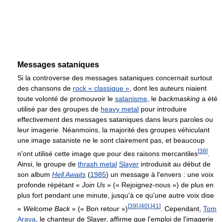
Messages sataniques
Si la controverse des messages sataniques concernait surtout
des chansons de
rock « classique »
, dont les auteurs niaient
toute volonté de promouvoir le
satanisme
, le
backmasking
a été
utilisé par des groupes de
heavy metal
pour introduire
effectivement des messages sataniques dans leurs paroles ou
leur imagerie. Néanmoins, la majorité des groupes véhiculant
une image sataniste ne le sont clairement pas, et beaucoup
[
38
]
n'ont utilisé cette image que pour des raisons mercantiles
.
Ainsi, le groupe de
thrash metal
Slayer
introduisit au début de
son album
Hell Awaits
(
1985
) un message à l'envers : une voix
profonde répétant «
Join Us
» (« Rejoignez-nous ») de plus en
plus fort pendant une minute, jusqu'à ce qu'une autre voix dise
[
39
]
,
[
40
]
,
[
41
]
«
Welcome Back
» (« Bon retour »)
. Cependant,
Tom
Araya
, le chanteur de Slayer, affirme que l'emploi de l'imagerie