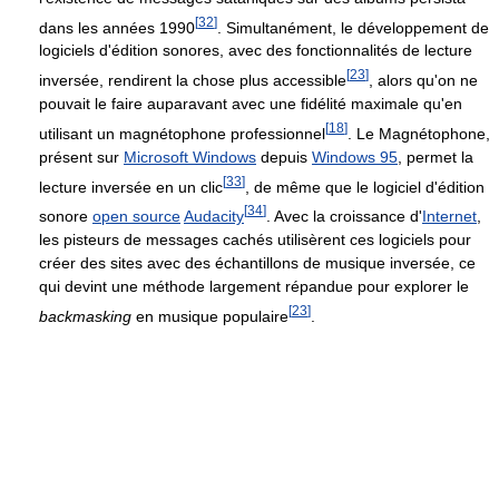
[
32
]
dans les années 1990
. Simultanément, le développement de
logiciels d'édition sonores, avec des fonctionnalités de lecture
[
23
]
inversée, rendirent la chose plus accessible
, alors qu'on ne
pouvait le faire auparavant avec une fidélité maximale qu'en
[
18
]
utilisant un magnétophone professionnel
. Le Magnétophone,
présent sur
Microsoft Windows
depuis
Windows 95
, permet la
[
33
]
lecture inversée en un clic
, de même que le logiciel d'édition
[
34
]
sonore
open source
Audacity
. Avec la croissance d'
Internet
,
les pisteurs de messages cachés utilisèrent ces logiciels pour
créer des sites avec des échantillons de musique inversée, ce
qui devint une méthode largement répandue pour explorer le
[
23
]
backmasking
en musique populaire
.