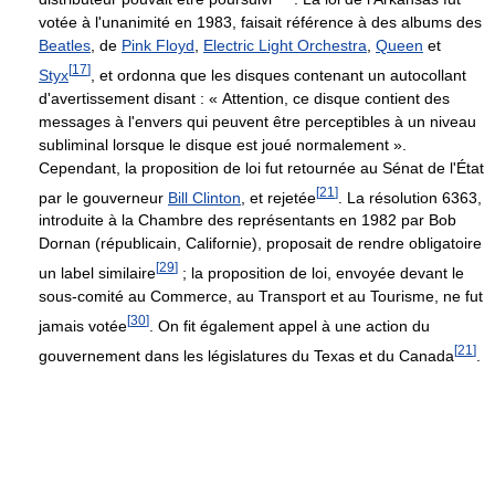
votée à l'unanimité en 1983, faisait référence à des albums des
Beatles
, de
Pink Floyd
,
Electric Light Orchestra
,
Queen
et
[
17
]
Styx
, et ordonna que les disques contenant un autocollant
d'avertissement disant : « Attention, ce disque contient des
messages à l'envers qui peuvent être perceptibles à un niveau
subliminal lorsque le disque est joué normalement ».
Cependant, la proposition de loi fut retournée au Sénat de l'État
[
21
]
par le gouverneur
Bill Clinton
, et rejetée
. La résolution 6363,
introduite à la Chambre des représentants en 1982 par Bob
Dornan (républicain, Californie), proposait de rendre obligatoire
[
29
]
un label similaire
; la proposition de loi, envoyée devant le
sous-comité au Commerce, au Transport et au Tourisme, ne fut
[
30
]
jamais votée
. On fit également appel à une action du
[
21
]
gouvernement dans les législatures du Texas et du Canada
.