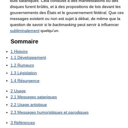
buts sataniques. Cela conduisit à des manifestations où des
disques furent brûlés, et à des propositions de lois devant les
gouvernements des États et le gouvernement fédéral. Que ces
messages existent ou non est sujet à débat, de même que la
question de savoir si le
backmasking
peut servir à influencer
subliminalement
quelqu'un.
Sommaire
1
Histoire
1.1
Développement
1.2
Rumeurs
1.3
Législation
1.4
Résurgence
2
Usage
2.1
Messages sataniques
2.2
Usage artistique
2.3
Messages humoristiques et parodiques
3
Références