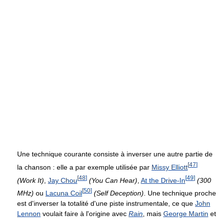
Une technique courante consiste à inverser une autre partie de
[
47
]
la chanson : elle a par exemple utilisée par
Missy Elliott
[
48
]
[
49
]
(Work It)
,
Jay Chou
(You Can Hear)
,
At the Drive-In
(300
[
50
]
MHz)
ou
Lacuna Coil
(Self Deception)
. Une technique proche
est d'inverser la totalité d'une piste instrumentale, ce que
John
Lennon
voulait faire à l'origine avec
Rain
, mais
George Martin
et