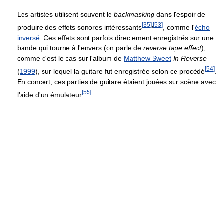
Les artistes utilisent souvent le
backmasking
dans l'espoir de
[
35
]
,
[
53
]
produire des effets sonores intéressants
, comme l'
écho
inversé
. Ces effets sont parfois directement enregistrés sur une
bande qui tourne à l'envers (on parle de
reverse tape effect
),
comme c'est le cas sur l'album de
Matthew Sweet
In Reverse
[
54
]
(
1999
), sur lequel la guitare fut enregistrée selon ce procédé
.
En concert, ces parties de guitare étaient jouées sur scène avec
[
55
]
l'aide d'un émulateur
.