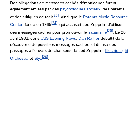
Des allégations de messages cachés démoniaques furent
également émises par des
psychologues sociaux
, des parents,
[
23
]
et des critiques de rock
, ainsi que le
Parents Music Resource
[
24
]
Center
, fondé en 1985
, qui accusait Led Zeppelin d'utiliser
[
25
]
des messages cachés pour promouvoir le
satanisme
. Le 28
avril 1982, dans
CBS Evening News
,
Dan Rather
débattit de la
découverte de possibles messages cachés, et diffusa des
passages à l'envers de chansons de Led Zeppelin,
Electric Light
[
26
]
Orchestra
et
Styx
.