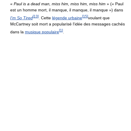
«
Paul is a dead man, miss him, miss him, miss him
» (« Paul
est un homme mort, il manque, il manque, il manque ») dans
[
13
]
[
15
]
I'm So Tired
. Cette
légende urbaine
voulant que
McCartney soit mort a popularisé l'idée des messages cachés
[
1
]
dans la
musique populaire
.