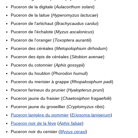
Puceron de la digitale (
Aulacorthum solani
)
Puceron de la laitue (
Hyperomyzus lactucae
)
Puceron de l'artichaut (
Brachycaudus cardui
)
Puceron de l'échalote (
Myzus ascalonicus
)
Puceron de l'oranger (
Toxoptera aurantii
)
Puceron des céréales (
Metopolophium dirhodum
)
Puceron des épis de céréales (
Sitobion avenae
)
Puceron du cotonnier (
Aphis gossypii
)
Puceron du houblon (
Phorodon humuli
)
Puceron du merisier à grappe (
Rhopalosiphum padi
)
Puceron farineux du prunier (
Hyalopterus pruni
)
Puceron jaune du fraisier (
Chaetosiphon fragaefolii
)
Puceron jaune du groseillier (
Cryptomyzus ribis
)
Puceron lanigère du pommier
(
Eriosoma lanigerum
)
Puceron noir de la fève
(
Aphis fabae
)
Puceron noir du cerisier (
Myzus cerasi
)