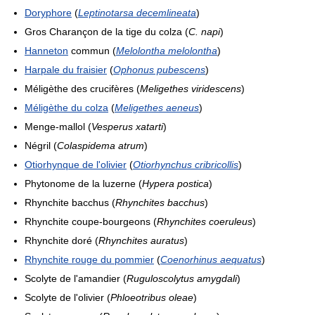
Doryphore
(
Leptinotarsa decemlineata
)
Gros Charançon de la tige du colza (
C. napi
)
Hanneton
commun (
Melolontha melolontha
)
Harpale du fraisier
(
Ophonus pubescens
)
Méligèthe des crucifères (
Meligethes viridescens
)
Méligèthe du colza
(
Meligethes aeneus
)
Menge-mallol (
Vesperus xatarti
)
Négril (
Colaspidema atrum
)
Otiorhynque de l'olivier
(
Otiorhynchus cribricollis
)
Phytonome de la luzerne (
Hypera postica
)
Rhynchite bacchus (
Rhynchites bacchus
)
Rhynchite coupe-bourgeons (
Rhynchites coeruleus
)
Rhynchite doré (
Rhynchites auratus
)
Rhynchite rouge du pommier
(
Coenorhinus aequatus
)
Scolyte de l'amandier (
Ruguloscolytus amygdali
)
Scolyte de l'olivier (
Phloeotribus oleae
)