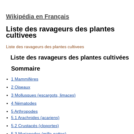
Wikipédia en Français
Liste des ravageurs des plantes
cultivees
Liste des ravageurs des plantes cultivees
Liste des ravageurs des plantes cultivées
Sommaire
1
Mammifères
2
Oiseaux
3
Mollusques (escargots, limaces)
4
Nématodes
5
Arthropodes
5.1
Arachnides (acariens)
5.2
Crustacés (cloportes)
5.3
Myriapodes (mille-pattes)