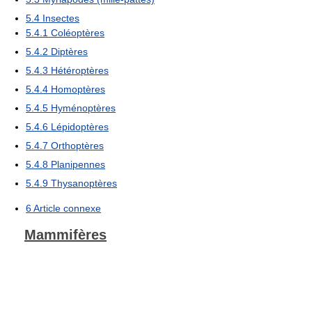
5.4
Insectes
5.4.1
Coléoptères
5.4.2
Diptères
5.4.3
Hétéroptères
5.4.4
Homoptères
5.4.5
Hyménoptères
5.4.6
Lépidoptères
5.4.7
Orthoptères
5.4.8
Planipennes
5.4.9
Thysanoptères
6
Article connexe
Mammifères