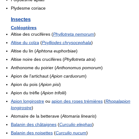
Plydesme coriace
Insectes
Coléoptères
Altise des crucifères (
Phyllotreta nemorum
)
Altise du colza
(
Psylliodes chrysocephala
)
Altise du lin (
Aphtona euphorbiae
)
Altise noire des crucifères (
Phyllotreta atra
)
Anthonome du poirier (
Anthonomus pomorum
)
Apion de l'artichaut (
Apion carduorum
)
Apion du pois (
Apion pisi
)
Apion du trèfle (
Apion trifolii
)
Apion longirostre
ou
apion des roses trémières
(
Rhopalapion
longirostre
)
Atomaire de la betterave (
Atomaria linearis
)
Balanin des châtaignes
(
Curculio elephas
)
Balanin des noisettes
(
Curculio nucum
)