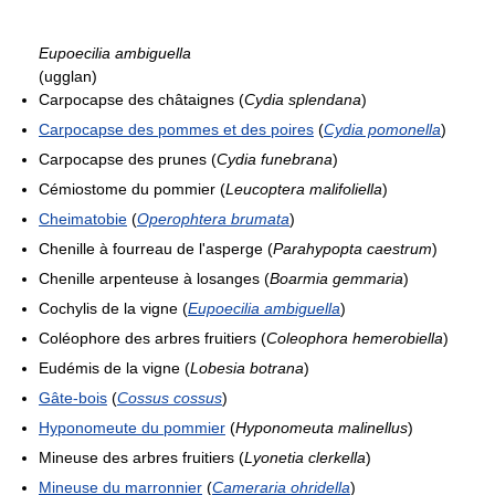
Eupoecilia ambiguella
(ugglan)
Carpocapse des châtaignes (
Cydia splendana
)
Carpocapse des pommes et des poires
(
Cydia pomonella
)
Carpocapse des prunes (
Cydia funebrana
)
Cémiostome du pommier (
Leucoptera malifoliella
)
Cheimatobie
(
Operophtera brumata
)
Chenille à fourreau de l'asperge (
Parahypopta caestrum
)
Chenille arpenteuse à losanges (
Boarmia gemmaria
)
Cochylis de la vigne (
Eupoecilia ambiguella
)
Coléophore des arbres fruitiers (
Coleophora hemerobiella
)
Eudémis de la vigne (
Lobesia botrana
)
Gâte-bois
(
Cossus cossus
)
Hyponomeute du pommier
(
Hyponomeuta malinellus
)
Mineuse des arbres fruitiers (
Lyonetia clerkella
)
Mineuse du marronnier
(
Cameraria ohridella
)