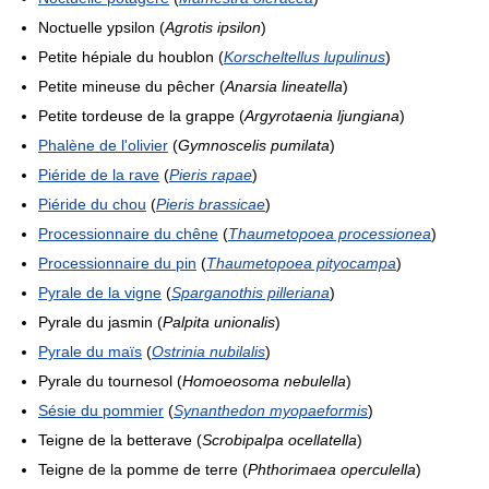
Noctuelle ypsilon (
Agrotis ipsilon
)
Petite hépiale du houblon (
Korscheltellus lupulinus
)
Petite mineuse du pêcher (
Anarsia lineatella
)
Petite tordeuse de la grappe (
Argyrotaenia ljungiana
)
Phalène de l'olivier
(
Gymnoscelis pumilata
)
Piéride de la rave
(
Pieris rapae
)
Piéride du chou
(
Pieris brassicae
)
Processionnaire du chêne
(
Thaumetopoea processionea
)
Processionnaire du pin
(
Thaumetopoea pityocampa
)
Pyrale de la vigne
(
Sparganothis pilleriana
)
Pyrale du jasmin (
Palpita unionalis
)
Pyrale du maïs
(
Ostrinia nubilalis
)
Pyrale du tournesol (
Homoeosoma nebulella
)
Sésie du pommier
(
Synanthedon myopaeformis
)
Teigne de la betterave (
Scrobipalpa ocellatella
)
Teigne de la pomme de terre (
Phthorimaea operculella
)