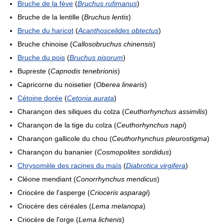
Bruche de la fève
(
Bruchus rufimanus
)
Bruche de la lentille (
Bruchus lentis
)
Bruche du haricot
(
Acanthoscelides obtectus
)
Bruche chinoise (
Callosobruchus chinensis
)
Bruche du pois
(
Bruchus pisorum
)
Bupreste (
Capnodis tenebrionis
)
Capricorne du noisetier (
Oberea linearis
)
Cétoine dorée
(
Cetonia aurata
)
Charançon des siliques du colza (
Ceuthorhynchus assimilis
)
Charançon de la tige du colza (
Ceuthorhynchus napi
)
Charançon gallicole du chou (
Ceuthorhynchus pleurostigma
)
Charançon du bananier (
Cosmopolites sordidus
)
Chrysomèle des racines du maïs
(
Diabrotica virgifera
)
Cléone mendiant (
Conorrhynchus mendicus
)
Criocère de l'asperge (
Crioceris asparagi
)
Criocère des céréales (
Lema melanopa
)
Criocère de l'orge (
Lema lichenis
)