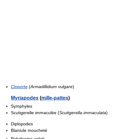
Cloporte
(
Armadillidium vulgare
)
Myriapodes
(
mille-pattes
)
Symphyles
Scutigerelle immaculée (
Scutigerella immaculata
)
Diplopodes
Blaniule moucheté
Polydesme aplati