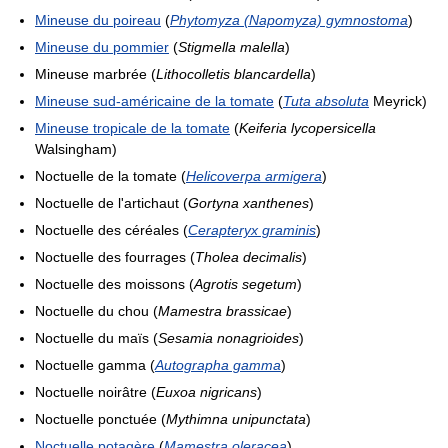
Mineuse du poireau
(
Phytomyza (Napomyza) gymnostoma
)
Mineuse du pommier
(
Stigmella malella
)
Mineuse marbrée (
Lithocolletis blancardella
)
Mineuse sud-américaine de la tomate
(
Tuta absoluta
Meyrick)
Mineuse tropicale de la tomate
(
Keiferia lycopersicella
Walsingham)
Noctuelle de la tomate (
Helicoverpa armigera
)
Noctuelle de l'artichaut (
Gortyna xanthenes
)
Noctuelle des céréales (
Cerapteryx graminis
)
Noctuelle des fourrages (
Tholea decimalis
)
Noctuelle des moissons (
Agrotis segetum
)
Noctuelle du chou (
Mamestra brassicae
)
Noctuelle du maïs (
Sesamia nonagrioides
)
Noctuelle gamma (
Autographa gamma
)
Noctuelle noirâtre (
Euxoa nigricans
)
Noctuelle ponctuée (
Mythimna unipunctata
)
Noctuelle potagère
(
Mamestra oleracea
)