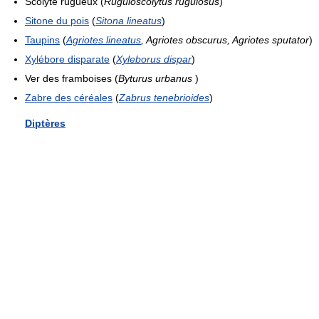
Scolyte rugueux (
Ruguloscolytus rugulosus
)
Sitone du pois
(
Sitona lineatus
)
Taupins
(
Agriotes lineatus
, Agriotes obscurus, Agriotes sputator
)
Xylébore disparate
(
Xyleborus dispar
)
Ver des framboises (
Byturus urbanus
)
Zabre des céréales
(
Zabrus tenebrioides
)
Diptères