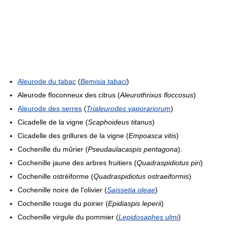
Aleurode du tabac
(
Bemisia tabaci
)
Aleurode floconneux des citrus (
Aleurothrixus floccosus
)
Aleurode des serres
(
Trialeurodes vaporariorum
)
Cicadelle de la vigne (
Scaphoideus titanus
)
Cicadelle des grillures de la vigne (
Empoasca vitis
)
Cochenille du mûrier (
Pseudaulacaspis pentagona
).
Cochenille jaune des arbres fruitiers (
Quadraspidiotus piri
)
Cochenille ostréiforme (
Quadraspidiotus ostraeiformis
)
Cochenille noire de l'olivier (
Saissetia oleae
)
Cochenille rouge du poirier (
Epidiaspis leperii
)
Cochenille virgule du pommier (
Lepidosaphes ulmi
)