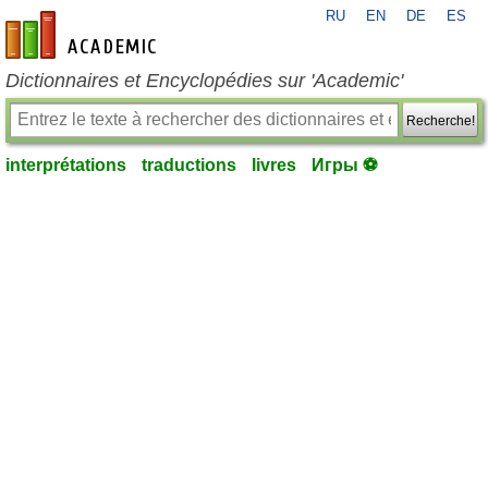
RU
EN
DE
ES
fr-academic.com
Dictionnaires et Encyclopédies sur 'Academic'
Recherche!
interprétations
traductions
livres
Игры ⚽