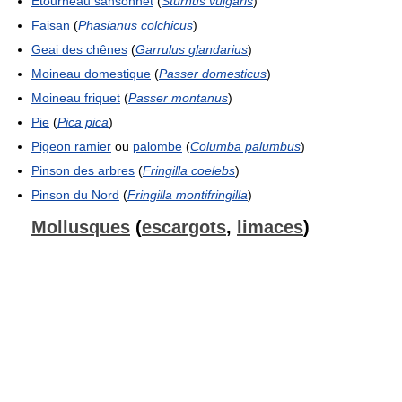
Étourneau sansonnet
(
Sturnus vulgaris
)
Faisan
(
Phasianus colchicus
)
Geai des chênes
(
Garrulus glandarius
)
Moineau domestique
(
Passer domesticus
)
Moineau friquet
(
Passer montanus
)
Pie
(
Pica pica
)
Pigeon ramier
ou
palombe
(
Columba palumbus
)
Pinson des arbres
(
Fringilla coelebs
)
Pinson du Nord
(
Fringilla montifringilla
)
Mollusques
(
escargots
,
limaces
)