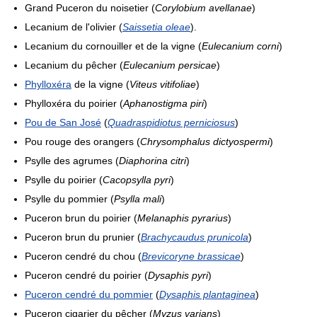
Grand Puceron du noisetier (
Corylobium avellanae
)
Lecanium de l'olivier (
Saissetia oleae
).
Lecanium du cornouiller et de la vigne (
Eulecanium corni
)
Lecanium du pêcher (
Eulecanium persicae
)
Phylloxéra
de la vigne (
Viteus vitifoliae
)
Phylloxéra du poirier (
Aphanostigma piri
)
Pou de San José
(
Quadraspidiotus perniciosus
)
Pou rouge des orangers (
Chrysomphalus dictyospermi
)
Psylle des agrumes (
Diaphorina citri
)
Psylle du poirier (
Cacopsylla pyri
)
Psylle du pommier (
Psylla mali
)
Puceron brun du poirier (
Melanaphis pyrarius
)
Puceron brun du prunier (
Brachycaudus prunicola
)
Puceron cendré du chou (
Brevicoryne brassicae
)
Puceron cendré du poirier (
Dysaphis pyri
)
Puceron cendré du pommier
(
Dysaphis plantaginea
)
Puceron cigarier du pêcher (
Myzus varians
)