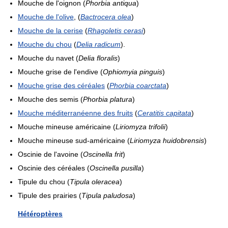
Mouche de l'oignon (
Phorbia antiqua
)
Mouche de l'olive
, (
Bactrocera olea
)
Mouche de la cerise
(
Rhagoletis cerasi
)
Mouche du chou
(
Delia radicum
).
Mouche du navet (
Delia floralis
)
Mouche grise de l'endive (
Ophiomyia pinguis
)
Mouche grise des céréales
(
Phorbia coarctata
)
Mouche des semis (
Phorbia platura
)
Mouche méditerranéenne des fruits
(
Ceratitis capitata
)
Mouche mineuse américaine (
Liriomyza trifolii
)
Mouche mineuse sud-américaine (
Liriomyza huidobrensis
)
Oscinie de l'avoine (
Oscinella frit
)
Oscinie des céréales (
Oscinella pusilla
)
Tipule du chou (
Tipula oleracea
)
Tipule des prairies (
Tipula paludosa
)
Hétéroptères