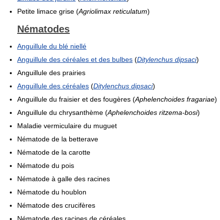
Petite limace grise (
Agriolimax reticulatum
)
Nématodes
Anguillule du blé niellé
Anguillule des céréales et des bulbes
(
Ditylenchus dipsaci
)
Anguillule des prairies
Anguillule des céréales
(
Ditylenchus dipsaci
)
Anguillule du fraisier et des fougères (
Aphelenchoides fragariae
)
Anguillule du chrysanthème (
Aphelenchoides ritzema-bosi
)
Maladie vermiculaire du muguet
Nématode de la betterave
Nématode de la carotte
Nématode du pois
Nématode à galle des racines
Nématode du houblon
Nématode des crucifères
Nématode des racines de céréales