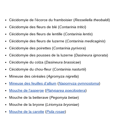
Cécidomyie de l'écorce du framboisier (
Resseliella theobaldi
)
Cécidomyie des fleurs de blé (
Contarinia tritici
)
Cécidomyie des fleurs de lentille (
Contarinia lentis
)
Cécidomyie des fleurs de luzerne (
Contarinia medicaginis
)
Cécidomyie des poirettes (
Contarinia pyrivora
)
Cécidomyie des pousses de la luzerne (
Dasineura ignorata
)
Cécidomyie du colza (
Dasineura brassicae
)
Cécidomyie du chou-fleur (
Contarinia nasturtii
)
Mineuse des céréales (
Agromyza nigrella
)
Mineuse des feuilles d'allium
(
Napomyza gymnostoma
)
Mouche de l'asperge
(
Platyparea poeciloptera
)
Mouche de la betterave (
Pegomyia betae
)
Mouche de la bryone (
Liriomyza bryoniae
)
Mouche de la carotte
(
Psila rosae
)