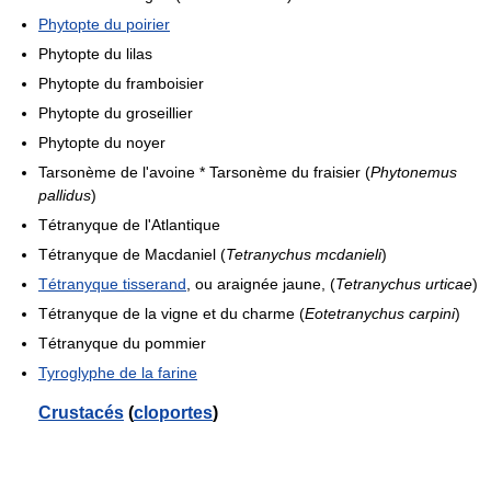
Phytopte du poirier
Phytopte du lilas
Phytopte du framboisier
Phytopte du groseillier
Phytopte du noyer
Tarsonème de l'avoine * Tarsonème du fraisier (
Phytonemus
pallidus
)
Tétranyque de l'Atlantique
Tétranyque de Macdaniel (
Tetranychus mcdanieli
)
Tétranyque tisserand
, ou araignée jaune, (
Tetranychus urticae
)
Tétranyque de la vigne et du charme (
Eotetranychus carpini
)
Tétranyque du pommier
Tyroglyphe de la farine
Crustacés
(
cloportes
)