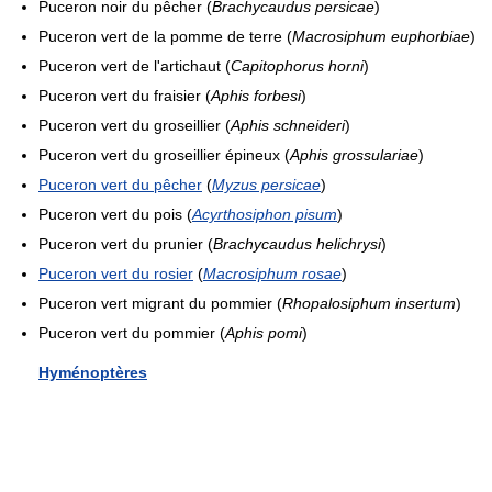
Puceron noir du pêcher (
Brachycaudus persicae
)
Puceron vert de la pomme de terre (
Macrosiphum euphorbiae
)
Puceron vert de l'artichaut (
Capitophorus horni
)
Puceron vert du fraisier (
Aphis forbesi
)
Puceron vert du groseillier (
Aphis schneideri
)
Puceron vert du groseillier épineux (
Aphis grossulariae
)
Puceron vert du pêcher
(
Myzus persicae
)
Puceron vert du pois (
Acyrthosiphon pisum
)
Puceron vert du prunier (
Brachycaudus helichrysi
)
Puceron vert du rosier
(
Macrosiphum rosae
)
Puceron vert migrant du pommier (
Rhopalosiphum insertum
)
Puceron vert du pommier (
Aphis pomi
)
Hyménoptères