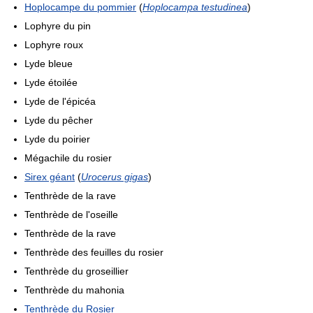
Hoplocampe du pommier
(
Hoplocampa testudinea
)
Lophyre du pin
Lophyre roux
Lyde bleue
Lyde étoilée
Lyde de l'épicéa
Lyde du pêcher
Lyde du poirier
Mégachile du rosier
Sirex géant
(
Urocerus gigas
)
Tenthrède de la rave
Tenthrède de l'oseille
Tenthrède de la rave
Tenthrède des feuilles du rosier
Tenthrède du groseillier
Tenthrède du mahonia
Tenthrède du Rosier