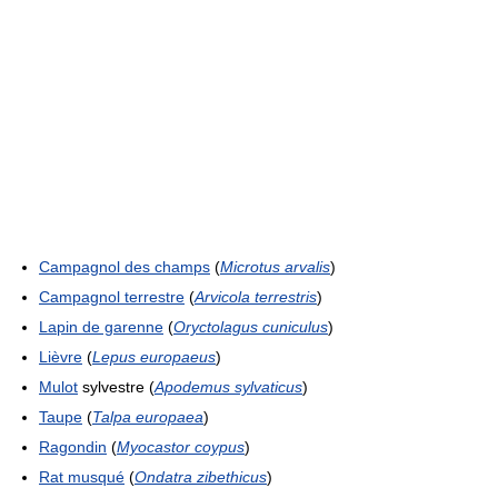
Campagnol des champs
(
Microtus arvalis
)
Campagnol terrestre
(
Arvicola terrestris
)
Lapin de garenne
(
Oryctolagus cuniculus
)
Lièvre
(
Lepus europaeus
)
Mulot
sylvestre (
Apodemus sylvaticus
)
Taupe
(
Talpa europaea
)
Ragondin
(
Myocastor coypus
)
Rat musqué
(
Ondatra zibethicus
)