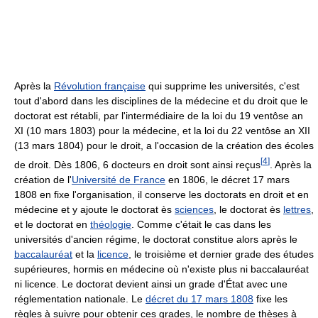
Après la
Révolution française
qui supprime les universités, c'est
tout d'abord dans les disciplines de la médecine et du droit que le
doctorat est rétabli, par l'intermédiaire de la loi du 19 ventôse an
XI (10 mars 1803) pour la médecine, et la loi du 22 ventôse an XII
(13 mars 1804) pour le droit, a l'occasion de la création des écoles
[
4
]
de droit. Dès 1806, 6 docteurs en droit sont ainsi reçus
. Après la
création de l'
Université de France
en 1806, le décret 17 mars
1808 en fixe l'organisation, il conserve les doctorats en droit et en
médecine et y ajoute le doctorat ès
sciences
, le doctorat ès
lettres
,
et le doctorat en
théologie
. Comme c'était le cas dans les
universités d'ancien régime, le doctorat constitue alors après le
baccalauréat
et la
licence
, le troisième et dernier grade des études
supérieures, hormis en médecine où n'existe plus ni baccalauréat
ni licence. Le doctorat devient ainsi un grade d'État avec une
réglementation nationale. Le
décret du 17 mars 1808
fixe les
règles à suivre pour obtenir ces grades, le nombre de thèses à