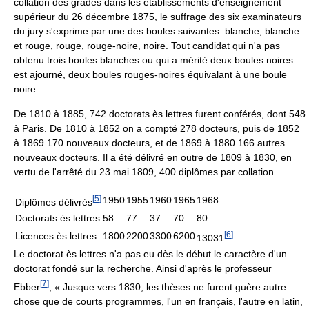
collation des grades dans les établissements d'enseignement
supérieur du 26 décembre 1875, le suffrage des six examinateurs
du jury s'exprime par une des boules suivantes: blanche, blanche
et rouge, rouge, rouge-noire, noire. Tout candidat qui n'a pas
obtenu trois boules blanches ou qui a mérité deux boules noires
est ajourné, deux boules rouges-noires équivalant à une boule
noire.
De 1810 à 1885, 742 doctorats ès lettres furent conférés, dont 548
à Paris. De 1810 à 1852 on a compté 278 docteurs, puis de 1852
à 1869 170 nouveaux docteurs, et de 1869 à 1880 166 autres
nouveaux docteurs. Il a été délivré en outre de 1809 à 1830, en
vertu de l'arrêté du 23 mai 1809, 400 diplômes par collation.
[
5
]
1950
1955
1960
1965
1968
Diplômes délivrés
Doctorats ès lettres
58
77
37
70
80
[
6
]
Licences ès lettres
1800
2200
3300
6200
13031
Le doctorat ès lettres n'a pas eu dès le début le caractère d'un
doctorat fondé sur la recherche. Ainsi d'après le professeur
[
7
]
Ebber
, « Jusque vers 1830, les thèses ne furent guère autre
chose que de courts programmes, l'un en français, l'autre en latin,