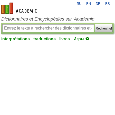
RU
EN
DE
ES
fr-academic.com
Dictionnaires et Encyclopédies sur 'Academic'
Recherche!
interprétations
traductions
livres
Игры ⚽