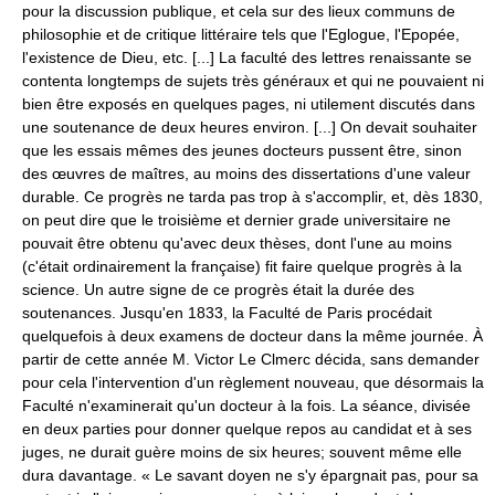
pour la discussion publique, et cela sur des lieux communs de
philosophie et de critique littéraire tels que l'Eglogue, l'Epopée,
l'existence de Dieu, etc. [...] La faculté des lettres renaissante se
contenta longtemps de sujets très généraux et qui ne pouvaient ni
bien être exposés en quelques pages, ni utilement discutés dans
une soutenance de deux heures environ. [...] On devait souhaiter
que les essais mêmes des jeunes docteurs pussent être, sinon
des œuvres de maîtres, au moins des dissertations d'une valeur
durable. Ce progrès ne tarda pas trop à s'accomplir, et, dès 1830,
on peut dire que le troisième et dernier grade universitaire ne
pouvait être obtenu qu'avec deux thèses, dont l'une au moins
(c'était ordinairement la française) fit faire quelque progrès à la
science. Un autre signe de ce progrès était la durée des
soutenances. Jusqu'en 1833, la Faculté de Paris procédait
quelquefois à deux examens de docteur dans la même journée. À
partir de cette année M. Victor Le Clmerc décida, sans demander
pour cela l'intervention d'un règlement nouveau, que désormais la
Faculté n'examinerait qu'un docteur à la fois. La séance, divisée
en deux parties pour donner quelque repos au candidat et à ses
juges, ne durait guère moins de six heures; souvent même elle
dura davantage. « Le savant doyen ne s'y épargnait pas, pour sa