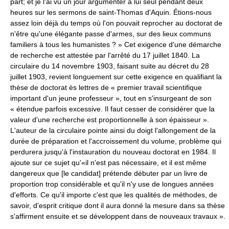
part; et je l'ai vu un jour argumenter à lui seul pendant deux
heures sur les sermons de saint-Thomas d'Aquin. Étions-nous
assez loin déjà du temps où l'on pouvait reprocher au doctorat de
n'être qu'une élégante passe d'armes, sur des lieux communs
familiers à tous les humanistes ? » Cet exigence d'une démarche
de recherche est attestée par l'arrêté du 17 juillet 1840. La
circulaire du 14 novembre 1903, faisant suite au décret du 28
juillet 1903, revient longuement sur cette exigence en qualifiant la
thèse de doctorat ès lettres de « premier travail scientifique
important d'un jeune professeur », tout en s'insurgeant de son
« étendue parfois excessive. Il faut cesser de considérer que la
valeur d'une recherche est proportionnelle à son épaisseur ».
L'auteur de la circulaire pointe ainsi du doigt l'allongement de la
durée de préparation et l'accroissement du volume, problème qui
perdurera jusqu'à l'instauration du nouveau doctorat en 1984. Il
ajoute sur ce sujet qu'«il n'est pas nécessaire, et il est même
dangereux que [le candidat] prétende débuter par un livre de
proportion trop considérable et qu'il n'y use de longues années
d'efforts. Ce qu'il importe c'est que les qualités de méthodes, de
savoir, d'esprit critique dont il aura donné la mesure dans sa thèse
s'affirment ensuite et se développent dans de nouveaux travaux ».