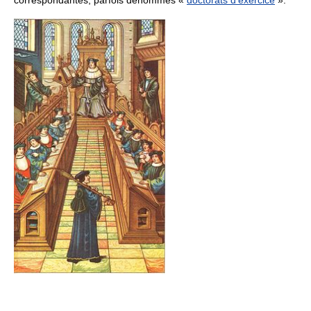
correspondantes, parfois dénommés «
doctorats d'exercice
».