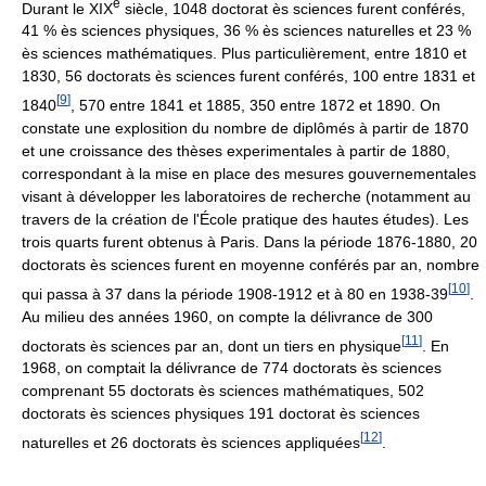
e
Durant le
XIX
siècle, 1048 doctorat ès sciences furent conférés,
41 % ès sciences physiques, 36 % ès sciences naturelles et 23 %
ès sciences mathématiques. Plus particulièrement, entre 1810 et
1830, 56 doctorats ès sciences furent conférés, 100 entre 1831 et
[
9
]
1840
, 570 entre 1841 et 1885, 350 entre 1872 et 1890. On
constate une explosition du nombre de diplômés à partir de 1870
et une croissance des thèses experimentales à partir de 1880,
correspondant à la mise en place des mesures gouvernementales
visant à développer les laboratoires de recherche (notamment au
travers de la création de l'École pratique des hautes études). Les
trois quarts furent obtenus à Paris. Dans la période 1876-1880, 20
doctorats ès sciences furent en moyenne conférés par an, nombre
[
10
]
qui passa à 37 dans la période 1908-1912 et à 80 en 1938-39
.
Au milieu des années 1960, on compte la délivrance de 300
[
11
]
doctorats ès sciences par an, dont un tiers en physique
. En
1968, on comptait la délivrance de 774 doctorats ès sciences
comprenant 55 doctorats ès sciences mathématiques, 502
doctorats ès sciences physiques 191 doctorat ès sciences
[
12
]
naturelles et 26 doctorats ès sciences appliquées
.