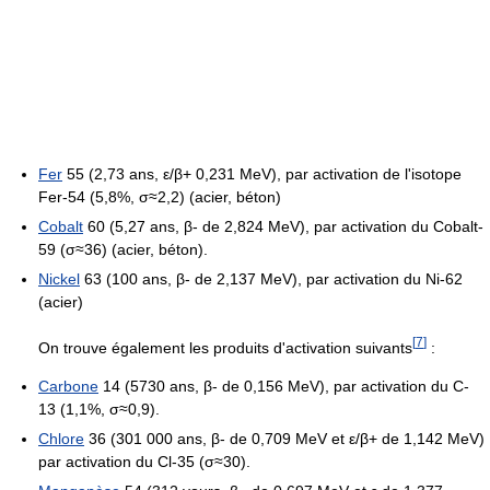
Fer
55 (2,73 ans, ε/β+ 0,231 MeV), par activation de l'isotope
Fer-54 (5,8%, σ≈2,2) (acier, béton)
Cobalt
60 (5,27 ans, β- de 2,824 MeV), par activation du Cobalt-
59 (σ≈36) (acier, béton).
Nickel
63 (100 ans, β- de 2,137 MeV), par activation du Ni-62
(acier)
[
7
]
On trouve également les produits d'activation suivants
:
Carbone
14 (5730 ans, β- de 0,156 MeV), par activation du C-
13 (1,1%, σ≈0,9).
Chlore
36 (301 000 ans, β- de 0,709 MeV et ε/β+ de 1,142 MeV)
par activation du Cl-35 (σ≈30).