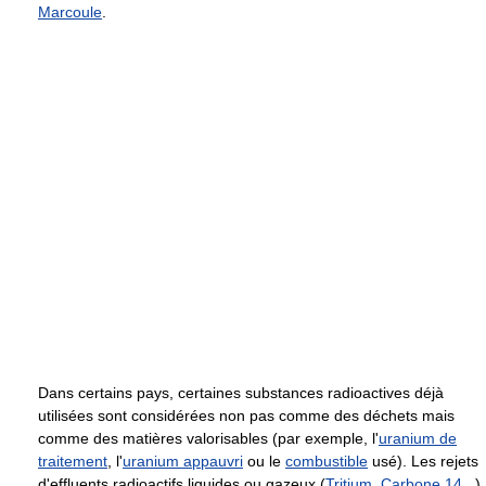
Marcoule
.
Dans certains pays, certaines substances radioactives déjà
utilisées sont considérées non pas comme des déchets mais
comme des matières valorisables (par exemple, l'
uranium de
traitement
, l'
uranium appauvri
ou le
combustible
usé). Les rejets
d'effluents radioactifs liquides ou gazeux (
Tritium
,
Carbone 14
...)