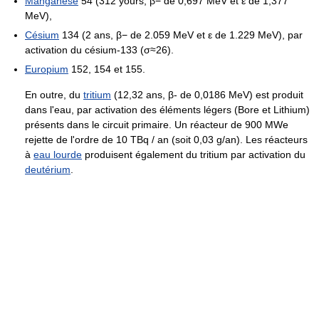
Manganèse
54 (312 yours, β− de 0,697 MeV et ε de 1,377
MeV),
Césium
134 (2 ans, β− de 2.059 MeV et ε de 1.229 MeV), par
activation du césium-133 (σ≈26).
Europium
152, 154 et 155.
En outre, du
tritium
(12,32 ans, β- de 0,0186 MeV) est produit
dans l'eau, par activation des éléments légers (Bore et Lithium)
présents dans le circuit primaire. Un réacteur de 900 MWe
rejette de l'ordre de 10 TBq / an (soit 0,03 g/an). Les réacteurs
à
eau lourde
produisent également du tritium par activation du
deutérium
.