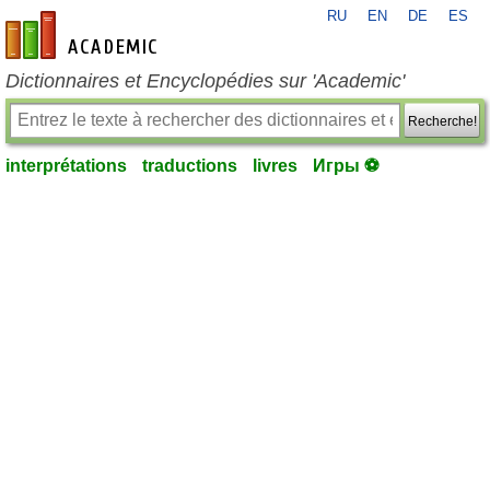
RU
EN
DE
ES
fr-academic.com
Dictionnaires et Encyclopédies sur 'Academic'
Recherche!
interprétations
traductions
livres
Игры ⚽