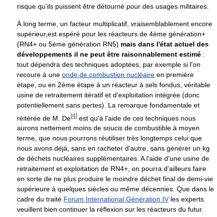
risque qu'ils puissent être détourné pour des usages militaires.
À long terme, un facteur multiplicatif, vraisemblablement encore
supérieur,est espéré pour les réacteurs de 4ème génération+
(RN4+ ou 5ème génération RN5)
mais dans l'état actuel des
développements il ne peut être raisonnablement estimé
:
tout dépendra des techniques adoptées, par exemple si l'on
recoure à une
onde de combustion nucléaire
en première
étape, ou en 2ème étape à un réacteur à sels fondus, véritable
usine de retraitement itératif et d'exploitation intégrée (donc
potentiellement sans pertes). La remarque fondamentale et
[
4
]
réitérée de M. De
est qu'à l'aide de ces techniques nous
aurons nettement moins de soucis de combustible à moyen
terme, que nous pourrons réutiliser très longtemps celui que
nous avons déjà, sans en racheter d'autre, sans générer un kg
de déchets nucléaires supplémentaires. A l'aide d'une usine de
retraitement et exploitation de RN4+, on pourra d'ailleurs faire
en sorte de ne plus produire le moindre déchet final de demi-vie
supérieure à quelques siècles ou même décennies. Que dans le
cadre du traité
Forum International Génération IV
les experts
veuillent bien continuer la réflexion sur les réacteurs du futur.