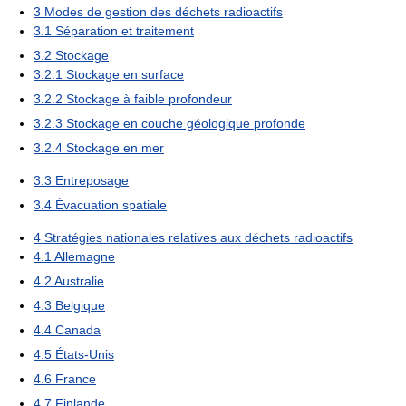
3
Modes de gestion des déchets radioactifs
3.1
Séparation et traitement
3.2
Stockage
3.2.1
Stockage en surface
3.2.2
Stockage à faible profondeur
3.2.3
Stockage en couche géologique profonde
3.2.4
Stockage en mer
3.3
Entreposage
3.4
Évacuation spatiale
4
Stratégies nationales relatives aux déchets radioactifs
4.1
Allemagne
4.2
Australie
4.3
Belgique
4.4
Canada
4.5
États-Unis
4.6
France
4.7
Finlande