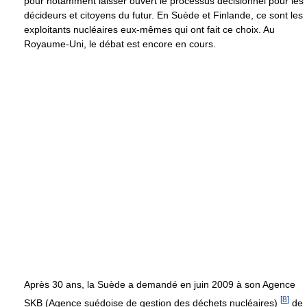
pour notamment laisser ouvert le processus décisionnel pour les
décideurs et citoyens du futur. En Suède et Finlande, ce sont les
exploitants nucléaires eux-mêmes qui ont fait ce choix. Au
Royaume-Uni, le débat est encore en cours.
Après 30 ans, la Suède a demandé en juin 2009 à son Agence
[
8
]
SKB (Agence suédoise de gestion des déchets nucléaires)
de