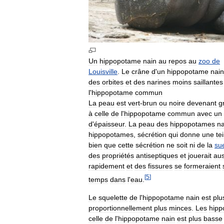
Un
hippopotame
nain
au
repos
au
zoo
de
Louisville
.
Le
crâne
d
'
un
hippopotame
nain
des
orbites
et
des
narines
moins
saillantes
l
'
hippopotame
commun
La
peau
est
vert
-
brun
ou
noire
devenant
g
à
celle
de
l
'
hippopotame
commun
avec
un
d
'
épaisseur
.
La
peau
des
hippopotames
na
hippopotames
,
sécrétion
qui
donne
une
te
bien
que
cette
sécrétion
ne
soit
ni
de
la
su
des
propriétés
antiseptiques
et
jouerait
aus
rapidement
et
des
fissures
se
formeraient
[
5
]
temps
dans
l
'
eau
.
Le
squelette
de
l
'
hippopotame
nain
est
plu
proportionnellement
plus
minces
.
Les
hipp
celle
de
l
'
hippopotame
nain
est
plus
basse