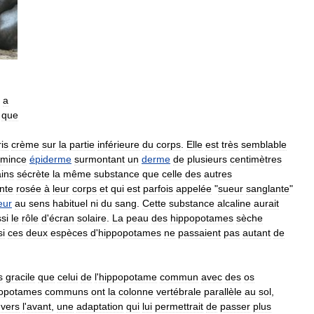
a
que
ris
crème
sur
la
partie
inférieure
du
corps
.
Elle
est
très
semblable
mince
épiderme
surmontant
un
derme
de
plusieurs
centimètres
ins
sécrète
la
même
substance
que
celle
des
autres
inte
rosée
à
leur
corps
et
qui
est
parfois
appelée
"
sueur
sanglante
"
eur
au
sens
habituel
ni
du
sang
.
Cette
substance
alcaline
aurait
si
le
rôle
d
'
écran
solaire
.
La
peau
des
hippopotames
sèche
si
ces
deux
espèces
d
'
hippopotames
ne
passaient
pas
autant
de
s
gracile
que
celui
de
l
'
hippopotame
commun
avec
des
os
opotames
communs
ont
la
colonne
vertébrale
parallèle
au
sol
,
vers
l
'
avant
,
une
adaptation
qui
lui
permettrait
de
passer
plus