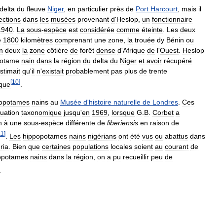
delta
du
fleuve
Niger
,
en
particulier
près
de
Port
Harcourt
,
mais
il
ections
dans
les
musées
provenant
d
'
Heslop
,
un
fonctionnaire
1940
.
La
sous
-
espèce
est
considérée
comme
éteinte
.
Les
deux
e
1800
kilomètres
comprenant
une
zone
,
la
trouée
dy
Bénin
ou
n
deux
la
zone
côtière
de
forêt
dense
d
'
Afrique
de
l
'
Ouest
.
Heslop
potame
nain
dans
la
région
du
delta
du
Niger
et
avoir
récupéré
stimait
qu
'
il
n
'
existait
probablement
pas
plus
de
trente
[
10
]
que
.
opotames
nains
au
Musée
d
'
histoire
naturelle
de
Londres
.
Ces
uation
taxonomique
jusqu
'
en
1969
,
lorsque
G
.
B
.
Corbet
a
n
à
une
sous
-
espèce
différente
de
liberiensis
en
raison
de
11
]
.
Les
hippopotames
nains
nigérians
ont
été
vus
ou
abattus
dans
ria
.
Bien
que
certaines
populations
locales
soient
au
courant
de
opotames
nains
dans
la
région
,
on
a
pu
recueillir
peu
de
.