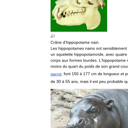
Crâne
d
'
hippopotame
nain
.
Les
hippopotames
nains
ont
sensiblement
un
squelette
hippopotamoïde
,
avec
quatre
corps
aux
formes
lourdes
.
L
'
hippopotame
moins
du
quart
du
poids
de
son
grand
cou
garrot
,
font
150
à
177
cm
de
longueur
et
p
de
30
à
55
ans
,
mais
il
est
peu
probable
q