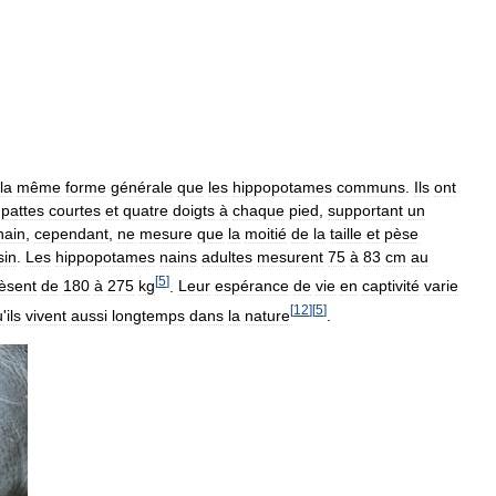
la
même
forme
générale
que
les
hippopotames
communs
.
Ils
ont
pattes
courtes
et
quatre
doigts
à
chaque
pied
,
supportant
un
nain
,
cependant
,
ne
mesure
que
la
moitié
de
la
taille
et
pèse
sin
.
Les
hippopotames
nains
adultes
mesurent
75
à
83
cm
au
[
5
]
èsent
de
180
à
275
kg
.
Leur
espérance
de
vie
en
captivité
varie
[
12
]
[
5
]
u
'
ils
vivent
aussi
longtemps
dans
la
nature
.