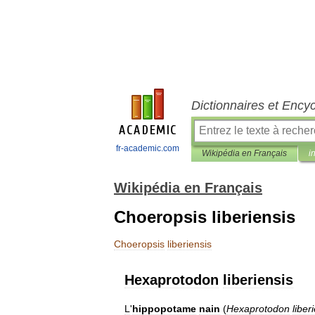
Dictionnaires et Ency
fr-academic.com
Wikipédia en Français
i
Wikipédia en Français
Choeropsis liberiensis
Choeropsis
liberiensis
Hexaprotodon
liberiensis
L
'
hippopotame
nain
(
Hexaprotodon
liber