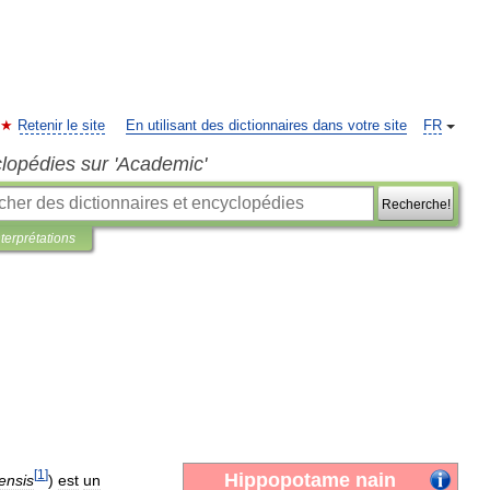
Retenir le site
En utilisant des dictionnaires dans votre site
FR
clopédies sur 'Academic'
Recherche!
nterprétations
[
1
]
Hippopotame
nain
iensis
)
est
un