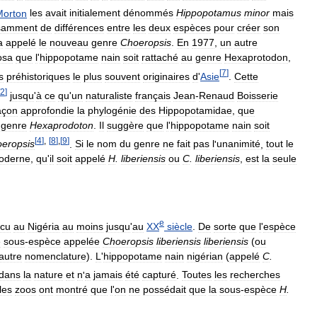
Morton
les
avait
initialement
dénommés
Hippopotamus
minor
mais
isamment
de
différences
entre
les
deux
espèces
pour
créer
son
a
appelé
le
nouveau
genre
Choeropsis
.
En
1977
,
un
autre
osa
que
l
'
hippopotame
nain
soit
rattaché
au
genre
Hexaprotodon
,
[
7
]
s
préhistoriques
le
plus
souvent
originaires
d
'
Asie
.
Cette
2
]
jusqu
'
à
ce
qu
'
un
naturaliste
français
Jean
-
Renaud
Boisserie
açon
approfondie
la
phylogénie
des
Hippopotamidae
,
que
genre
Hexaprodoton
.
Il
suggère
que
l
'
hippopotame
nain
soit
[
4
]
,
[
8
]
,
[
9
]
eropsis
.
Si
le
nom
du
genre
ne
fait
pas
l
'
unanimité
,
tout
le
oderne
,
qu
'
il
soit
appelé
H
.
liberiensis
ou
C
.
liberiensis
,
est
la
seule
e
cu
au
Nigéria
au
moins
jusqu
'
au
XX
siècle
.
De
sorte
que
l
'
espèce
e
sous
-
espèce
appelée
Choeropsis
liberiensis
liberiensis
(
ou
autre
nomenclature
).
L
'
hippopotame
nain
nigérian
(
appelé
C
.
dans
la
nature
et
n
'
a
jamais
été
capturé
.
Toutes
les
recherches
les
zoos
ont
montré
que
l
'
on
ne
possédait
que
la
sous
-
espèce
H
.