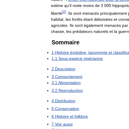
estime
qu
'
il
reste
moins
de
3
000
hippopo
[
2
]
liberté
.
Ils
sont
menacés
principalement
habitat
,
les
forêts
étant
déboisées
et
conve
agricoles
.
Ils
sont
également
menacés
par
chasse
,
les
prédateurs
naturels
et
la
guerr
Sommaire
1
Histoire
évolutive
,
taxonomie
et
classific
1
.
1
Sous
-
espèce
nigérianne
2
Description
3
Comportement
3
.
1
Alimentation
3
.
2
Reproduction
4
Distribution
5
Conservation
6
Histoire
et
folklore
7
Voir
aussi