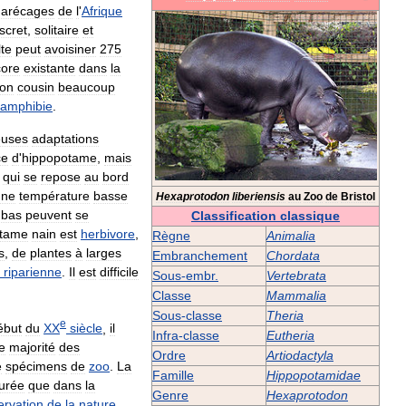
arécages
de
l
'
Afrique
scret
,
solitaire
et
te
peut
avoisiner
275
ore
existante
dans
la
on
cousin
beaucoup
amphibie
.
uses
adaptations
ce
d
'
hippopotame
,
mais
qui
se
repose
au
bord
une
température
basse
Hexaprotodon
liberiensis
au
Zoo
de
Bristol
bas
peuvent
se
Classification
classique
otame
nain
est
herbivore
,
Règne
Animalia
s
,
de
plantes
à
larges
Embranchement
Chordata
riparienne
.
Il
est
difficile
Sous
-
embr
.
Vertebrata
Classe
Mammalia
Sous
-
classe
Theria
e
ébut
du
XX
siècle
,
il
Infra
-
classe
Eutheria
e
majorité
des
Ordre
Artiodactyla
e
spécimens
de
zoo
.
La
Famille
Hippopotamidae
urée
que
dans
la
Genre
Hexaprotodon
ervation
de
la
nature