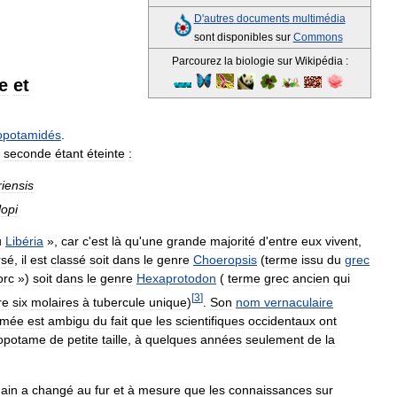
D
'
autres
documents
multimédia
sont
disponibles
sur
Commons
Parcourez
la
biologie
sur
Wikipédia
:
e
et
opotamidés
.
seconde
étant
éteinte
:
riensis
lopi
u
Libéria
»,
car
c
'
est
là
qu
'
une
grande
majorité
d
'
entre
eux
vivent
,
rsé
,
il
est
classé
soit
dans
le
genre
Choeropsis
(
terme
issu
du
grec
orc
»)
soit
dans
le
genre
Hexaprotodon
(
terme
grec
ancien
qui
[
3
]
re
six
molaires
à
tubercule
unique
)
.
Son
nom
vernaculaire
gmée
est
ambigu
du
fait
que
les
scientifiques
occidentaux
ont
opotame
de
petite
taille
,
à
quelques
années
seulement
de
la
ain
a
changé
au
fur
et
à
mesure
que
les
connaissances
sur