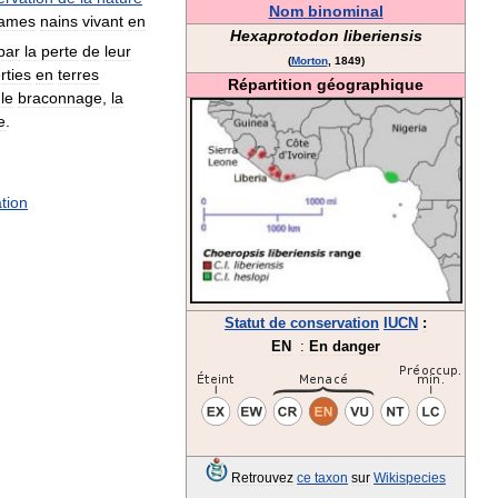
Nom
binominal
tames
nains
vivant
en
Hexaprotodon
liberiensis
par
la
perte
de
leur
(
Morton
,
1849
)
rties
en
terres
Répartition
géographique
le
braconnage
,
la
e
.
ation
Statut
de
conservation
IUCN
:
EN
:
En
danger
Retrouvez
ce
taxon
sur
Wikispecies