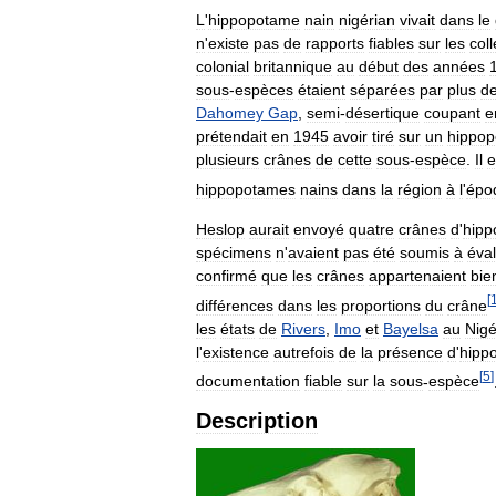
L
'
hippopotame
nain
nigérian
vivait
dans
le
n
'
existe
pas
de
rapports
fiables
sur
les
coll
colonial
britannique
au
début
des
années
sous
-
espèces
étaient
séparées
par
plus
d
Dahomey
Gap
,
semi
-
désertique
coupant
e
prétendait
en
1945
avoir
tiré
sur
un
hippo
plusieurs
crânes
de
cette
sous
-
espèce
.
Il
e
hippopotames
nains
dans
la
région
à
l
'
épo
Heslop
aurait
envoyé
quatre
crânes
d
'
hipp
spécimens
n
'
avaient
pas
été
soumis
à
éval
confirmé
que
les
crânes
appartenaient
bie
[
différences
dans
les
proportions
du
crâne
les
états
de
Rivers
,
Imo
et
Bayelsa
au
Nigé
l
'
existence
autrefois
de
la
présence
d
'
hipp
[
5
]
documentation
fiable
sur
la
sous
-
espèce
Description