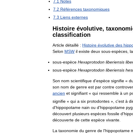
7
.
1
Notes
7
.
2
Références
taxonomiques
7
.
3
Liens
externes
Histoire
évolutive
,
taxonomi
classification
Article
détaillé
:
Histoire
évolutive
des
hipp
Selon
MSW
il
existe
deux
sous
-
espèces
,
la
sous
-
espèce
Hexaprotodon
liberiensis
libe
sous
-
espèce
Hexaprotodon
liberiensis
hes
Son
nom
scientifique
d
'
espèce
signifie
«
d
son
nom
de
genre
est
par
contre
controve
ancien
et
signifiant
«
qui
ressemble
à
un
p
signifie
«
qui
a
six
protodontes
»,
c
'
est
à
di
d
'
hippopotame
nain
ou
d
'
hippopotame
py
découvert
plusieurs
espèces
fossile
d
'
hipp
découverte
de
cette
espèce
vivante
.
La
taxonomie
du
genre
de
l
'
hippopotame
n