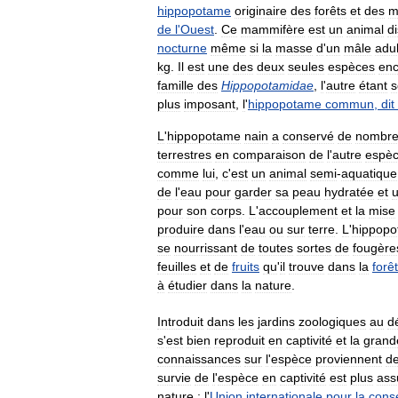
hippopotame
originaire
des
forêts
et
des
m
de
l
'
Ouest
.
Ce
mammifère
est
un
animal
di
nocturne
même
si
la
masse
d
'
un
mâle
adul
kg
.
Il
est
une
des
deux
seules
espèces
enc
famille
des
Hippopotamidae
,
l
'
autre
étant
s
plus
imposant
,
l
'
hippopotame
commun
,
dit
L
'
hippopotame
nain
a
conservé
de
nombre
terrestres
en
comparaison
de
l
'
autre
espè
comme
lui
,
c
'
est
un
animal
semi
-
aquatique
de
l
'
eau
pour
garder
sa
peau
hydratée
et
pour
son
corps
.
L
'
accouplement
et
la
mise
produire
dans
l
'
eau
ou
sur
terre
.
L
'
hippop
se
nourrissant
de
toutes
sortes
de
fougère
feuilles
et
de
fruits
qu
'
il
trouve
dans
la
forêt
à
étudier
dans
la
nature
.
Introduit
dans
les
jardins
zoologiques
au
d
s
'
est
bien
reproduit
en
captivité
et
la
grand
connaissances
sur
l
'
espèce
proviennent
d
survie
de
l
'
espèce
en
captivité
est
plus
ass
nature
:
l
'
Union
internationale
pour
la
cons